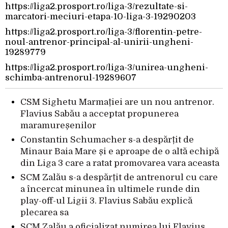
https://liga2.prosport.ro/liga-3/rezultate-si-
marcatori-meciuri-etapa-10-liga-3-19290203
https://liga2.prosport.ro/liga-3/florentin-petre-
noul-antrenor-principal-al-unirii-ungheni-
19289779
https://liga2.prosport.ro/liga-3/unirea-ungheni-
schimba-antrenorul-19289607
CSM Sighetu Marmației are un nou antrenor.
Flavius Sabău a acceptat propunerea
maramureșenilor
Constantin Schumacher s-a despărțit de
Minaur Baia Mare și e aproape de o altă echipă
din Liga 3 care a ratat promovarea vara aceasta
SCM Zalău s-a despărțit de antrenorul cu care
a încercat minunea în ultimele runde din
play-off-ul Ligii 3. Flavius Sabău explică
plecarea sa
SCM Zalău a oficializat numirea lui Flavius