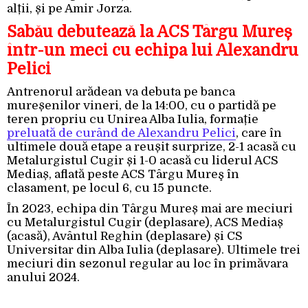
alții, și pe Amir Jorza.
Sabău debutează la ACS Târgu Mureș
într-un meci cu echipa lui Alexandru
Pelici
Antrenorul arădean va debuta pe banca
mureșenilor vineri, de la 14:00, cu o partidă pe
teren propriu cu Unirea Alba Iulia, formație
preluată de curând de Alexandru Pelici
, care în
ultimele două etape a reușit surprize, 2-1 acasă cu
Metalurgistul Cugir și 1-0 acasă cu liderul ACS
Mediaș, aflată peste ACS Târgu Mureş în
clasament, pe locul 6, cu 15 puncte.
În 2023, echipa din Târgu Mureș mai are meciuri
cu Metalurgistul Cugir (deplasare), ACS Mediaș
(acasă), Avântul Reghin (deplasare) și CS
Universitar din Alba Iulia (deplasare). Ultimele trei
meciuri din sezonul regular au loc în primăvara
anului 2024.