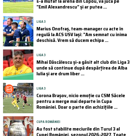
s-a mutat la arena din Copou, va juca pe
”Emil Alexandrescu” și ar putea ...
LIGA 3
Marius Onofraș, team-manager cu acte în
regulă la ACS USV Iași: ”Am semnat cu inima
deschisă. Vrem să ducem echipa ...
LIGA 3
Mihai Dăscălescu și-a găsit alt club din Liga 3
unde să continue după despărțirea de Alba
Iulia și are drum liber ...
LIGA 3
Corona Brașov, nicio emoție cu CSM Săcele
pentru a merge mai departe în Cupa
României. Doar o parte din achizițiile ...
CUPA ROMÂNIEI
Au fost stabilite meciurile din Turul 3 al
Cupei României, sezonul 2026-2027. Toate