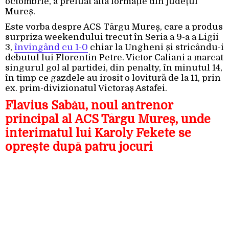
octombrie, a preluat altă formație din județul
Mureș.
Este vorba despre ACS Târgu Mureş, care a produs
surpriza weekendului trecut în Seria a 9-a a Ligii
3,
învingând cu 1-0
chiar la Ungheni și stricându-i
debutul lui Florentin Petre. Victor Caliani a marcat
singurul gol al partidei, din penalty, în minutul 14,
în timp ce gazdele au irosit o lovitură de la 11, prin
ex. prim-divizionatul Victoraș Astafei.
Flavius Sabău, noul antrenor
principal al ACS Târgu Mureș, unde
interimatul lui Karoly Fekete se
oprește după patru jocuri