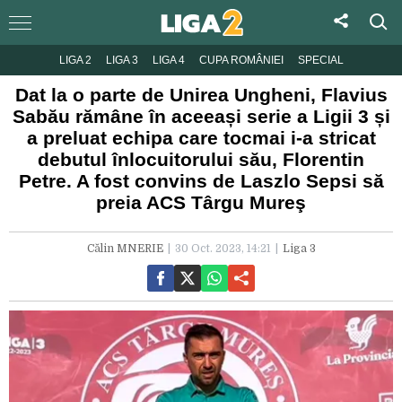
LIGA 2
LIGA 3
LIGA 4
CUPA ROMÂNIEI
SPECIAL
Dat la o parte de Unirea Ungheni, Flavius
Sabău rămâne în aceeași serie a Ligii 3 și
a preluat echipa care tocmai i-a stricat
debutul înlocuitorului său, Florentin
Petre. A fost convins de Laszlo Sepsi să
preia ACS Târgu Mureş
Călin MNERIE
30 Oct. 2023, 14:21
Liga 3