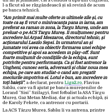
un an și jumătate, cât a condus trupa din Ungheni,
l-a făcut să se răzgândească și să revină de acum
pe banca tehnică.
”Am primit mai multe oferte în ultimele zile și, cu
toate că aș fi vrut o minivacanță până în iarnă, am
preferat să rămân în zonă, la Târgu Mureș, unde am
preluat-o pe ACS Târgu Mureș. Îi mulțumesc pentru
încredere lui Arpad Meszaros, directorul tehnic, și
acționarului Laszlo Sepsi. În următorul an și
jumătate voi avea ca obiectiv formarea unei echipe
competitive și apoi să accedem în play-off. Sunt
foarte mulțumit de condițiile de la echipă, sunt
potrivite pentru performanță. Ca și fost antrenor la
Ungheni, cunosc seria, adversarii și chiar noua mea
echipă, pe care am studiat-o când am pregătit
meciurile împotriva ei. Lotul e bun, am încredere în
toți băieții”
, a declarat, pentru
Liga2.ro
, Flavius
Sabău, care va fi ajutat pe banca mureșenilor de
Lorand ”Sisi” Szilagyi, fost fotbalist la ASA Târgu
Mureș, Gaz Metan Mediaș, dar și actuala echipă, și
de Karoly Fekete, ca antrenor cu portarii.
La ACS Târgu Mureș, Sabău îi va antrena, printre