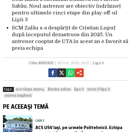
Sabău. Noul antrenor are obiectiv îndrăzneț
pentru ultimele cinci etape din play-off-ul
Ligii 3
SCM Zalău s-a despărțit de Cristian Lupuț
după începutul dezastruos din 2025. Un
antrenor cooptat de UTA în acest an e favorit să
preia echipa
Călin MNERIE
30 Oct. 2023, 14:21
Liga 3
tags:
acs târgu mureș
flavius sabau
liga 3
seria 9 liga 3
unirea ungheni
PE ACEEAȘI TEMĂ
LIGA 3
ACS USV Iași, pe urmele Politehnicii. Echipa