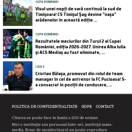
CUPA ROMÂNIEI
Visul unei nopți de vară continuă la sud de
Timișoara! CS Timișul Șag devine ”nașa”
arădenelor în această ediție ...
CUPA ROMÂNIEI
Rezultatele meciurilor din Turul 2 al Cupei
României, ediția 2026-2027. Unirea Alba Iulia
și ACS Mediaș au fost eliminate, ...
LIGA 3
Cristian Bălașa, promovat din rolul de team
manager în cel de antrenor la FC Pucioasa! S-
a consacrat în poziții de conducere, ...
POLITICA DE CONFIDENTIALITATE
GDPR
CONTACT
Citarea se poate face în limita a 250 de semne.
Nici o instituţie sau persoană (site-uri, instituţii mass-
media, firme de monitorizare) nu poate reproduce