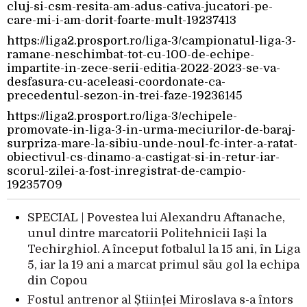
cluj-si-csm-resita-am-adus-cativa-jucatori-pe-
care-mi-i-am-dorit-foarte-mult-19237413
https://liga2.prosport.ro/liga-3/campionatul-liga-3-
ramane-neschimbat-tot-cu-100-de-echipe-
impartite-in-zece-serii-editia-2022-2023-se-va-
desfasura-cu-aceleasi-coordonate-ca-
precedentul-sezon-in-trei-faze-19236145
https://liga2.prosport.ro/liga-3/echipele-
promovate-in-liga-3-in-urma-meciurilor-de-baraj-
surpriza-mare-la-sibiu-unde-noul-fc-inter-a-ratat-
obiectivul-cs-dinamo-a-castigat-si-in-retur-iar-
scorul-zilei-a-fost-inregistrat-de-campio-
19235709
SPECIAL | Povestea lui Alexandru Aftanache,
unul dintre marcatorii Politehnicii Iași la
Techirghiol. A început fotbalul la 15 ani, în Liga
5, iar la 19 ani a marcat primul său gol la echipa
din Copou
Fostul antrenor al Științei Miroslava s-a întors