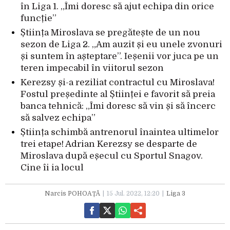
în Liga 1. „Îmi doresc să ajut echipa din orice
funcție”
Știința Miroslava se pregătește de un nou
sezon de Liga 2. „Am auzit și eu unele zvonuri
și suntem în așteptare”. Ieșenii vor juca pe un
teren impecabil în viitorul sezon
Kerezsy și-a reziliat contractul cu Miroslava!
Fostul președinte al Științei e favorit să preia
banca tehnică: „Îmi doresc să vin și să încerc
să salvez echipa”
Știința schimbă antrenorul înaintea ultimelor
trei etape! Adrian Kerezsy se desparte de
Miroslava după eșecul cu Sportul Snagov.
Cine îi ia locul
Narcis POHOAȚĂ
15 Jul. 2022, 12:20
Liga 3