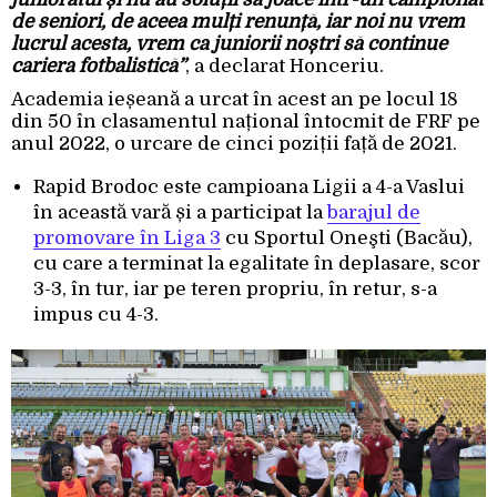
de seniori, de aceea mulți renunță, iar noi nu vrem
lucrul acesta, vrem ca juniorii noștri să continue
cariera fotbalistică”
, a declarat Honceriu.
Academia ieșeană a urcat în acest an pe locul 18
din 50 în clasamentul național întocmit de FRF pe
anul 2022, o urcare de cinci poziții față de 2021.
Rapid Brodoc este campioana Ligii a 4-a Vaslui
în această vară și a participat la
barajul de
promovare în Liga 3
cu Sportul Oneşti (Bacău),
cu care a terminat la egalitate în deplasare, scor
3-3, în tur, iar pe teren propriu, în retur, s-a
impus cu 4-3.