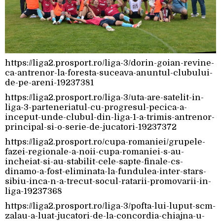
https://liga2.prosport.ro/liga-3/dorin-goian-revine-
ca-antrenor-la-foresta-suceava-anuntul-clubului-
de-pe-areni-19237381
https://liga2.prosport.ro/liga-3/uta-are-satelit-in-
liga-3-parteneriatul-cu-progresul-pecica-a-
inceput-unde-clubul-din-liga-1-a-trimis-antrenor-
principal-si-o-serie-de-jucatori-19237372
https://liga2.prosport.ro/cupa-romaniei/grupele-
fazei-regionale-a-noii-cupa-romaniei-s-au-
incheiat-si-au-stabilit-cele-sapte-finale-cs-
dinamo-a-fost-eliminata-la-fundulea-inter-stars-
sibiu-inca-n-a-trecut-socul-ratarii-promovarii-in-
liga-19237368
https://liga2.prosport.ro/liga-3/pofta-lui-luput-scm-
zalau-a-luat-jucatori-de-la-concordia-chiajna-u-