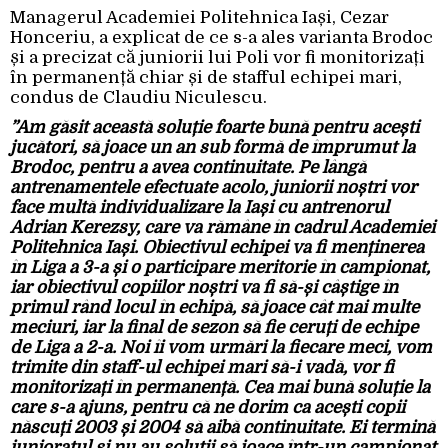
Managerul Academiei Politehnica Iași, Cezar
Honceriu, a explicat de ce s-a ales varianta Brodoc
și a precizat că juniorii lui Poli vor fi monitorizați
în permanență chiar și de stafful echipei mari,
condus de Claudiu Niculescu.
”Am găsit această soluție foarte bună pentru acești
jucători, să joace un an sub formă de împrumut la
Brodoc, pentru a avea continuitate. Pe lângă
antrenamentele efectuate acolo, juniorii noștri vor
face multă individualizare la Iași cu antrenorul
Adrian Kerezsy, care va rămâne în cadrul Academiei
Politehnica Iași. Obiectivul echipei va fi menținerea
în Liga a 3-a și o participare meritorie în campionat,
iar obiectivul copiilor noștri va fi să-și câștige în
primul rând locul în echipă, să joace cât mai multe
meciuri, iar la final de sezon să fie ceruți de echipe
de Liga a 2-a. Noi îi vom urmări la fiecare meci, vom
trimite din staff-ul echipei mari să-i vadă, vor fi
monitorizați în permanență. Cea mai bună soluție la
care s-a ajuns, pentru că ne dorim ca acești copii
născuți 2003 și 2004 să aibă continuitate. Ei termină
junioratul și nu au soluții să joace într-un campionat