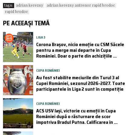
tags:
adrian kerezsy
adrian kerezsy antrenor rapid brodoc
rapid brodoc
PE ACEEAȘI TEMĂ
LIGA 3
Corona Brașov, nicio emoție cu CSM Săcele
pentru a merge mai departe în Cupa
României. Doar o parte din achizițiile ...
CUPA ROMÂNIEI
Au fost stabilite meciurile din Turul 3 al
Cupei României, sezonul 2026-2027. Toate
participantele în Liga 2 sunt în competiție
CUPA ROMÂNIEI
ACS USV Iași, victorie cu emoții în Cupa
României după o răsturnare de scor
împotriva Bradul Putna. Calificarea în ...