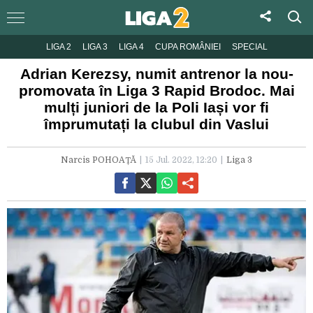
LIGA 2
LIGA 3
LIGA 4
CUPA ROMÂNIEI
SPECIAL
Adrian Kerezsy, numit antrenor la nou-
promovata în Liga 3 Rapid Brodoc. Mai
mulți juniori de la Poli Iași vor fi
împrumutați la clubul din Vaslui
Narcis POHOAȚĂ
15 Jul. 2022, 12:20
Liga 3