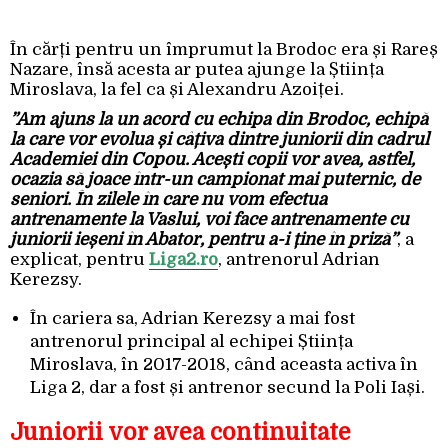
În cărți pentru un împrumut la Brodoc era și Rareș
Nazare, însă acesta ar putea ajunge la Știința
Miroslava, la fel ca și Alexandru Azoiței.
”Am ajuns la un acord cu echipa din Brodoc, echipă
la care vor evolua și câțiva dintre juniorii din cadrul
Academiei din Copou. Acești copii vor avea, astfel,
ocazia să joace într-un campionat mai puternic, de
seniori. În zilele în care nu vom efectua
antrenamente la Vaslui, voi face antrenamente cu
juniorii ieșeni în Abator, pentru a-i ține în priză”
, a
explicat, pentru
Liga2.ro
, antrenorul Adrian
Kerezsy.
În cariera sa, Adrian Kerezsy a mai fost
antrenorul principal al echipei Știința
Miroslava, în 2017-2018, când aceasta activa în
Liga 2, dar a fost și antrenor secund la Poli Iași.
Juniorii vor avea continuitate