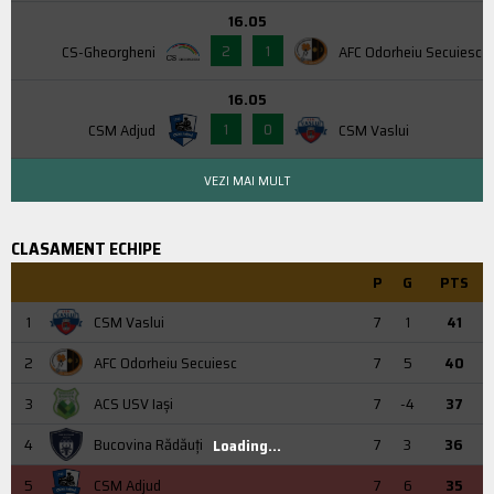
16.05
2
1
CS-Gheorgheni
AFC Odorheiu Secuiesc
16.05
1
0
CSM Adjud
CSM Vaslui
VEZI MAI MULT
CLASAMENT ECHIPE
P
G
PTS
1
CSM Vaslui
7
1
41
2
AFC Odorheiu Secuiesc
7
5
40
3
ACS USV Iaşi
7
-4
37
4
Bucovina Rădăuți
7
3
36
Loading...
5
CSM Adjud
7
6
35