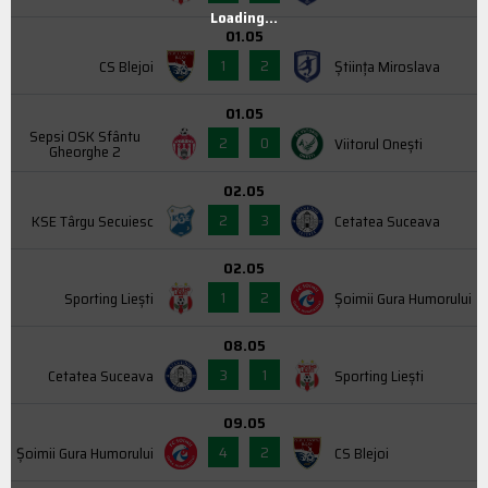
Loading...
01.05
1
2
CS Blejoi
Știința Miroslava
01.05
Sepsi OSK Sfântu
2
0
Viitorul Onești
Gheorghe 2
02.05
2
3
KSE Târgu Secuiesc
Cetatea Suceava
02.05
1
2
Sporting Liești
Şoimii Gura Humorului
08.05
3
1
Cetatea Suceava
Sporting Liești
09.05
4
2
Şoimii Gura Humorului
CS Blejoi