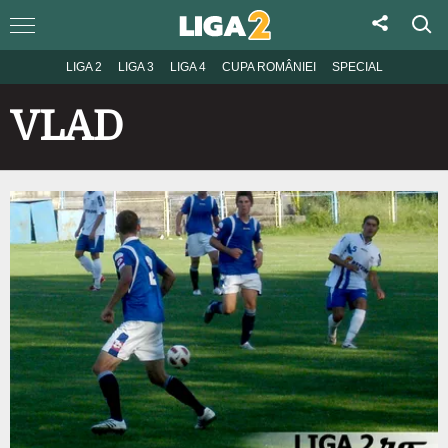
LIGA 2
LIGA 3
LIGA 4
CUPA ROMÂNIEI
SPECIAL
VLAD