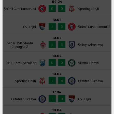
04.04
0
0
Şoimii Gura Humorului
Sporting Liești
10.04
1
5
CS Blejoi
Şoimii Gura Humorului
10.04
Sepsi OSK Sfântu
1
3
Știința Miroslava
Gheorghe 2
10.04
0
0
KSE Târgu Secuiesc
Viitorul Onești
10.04
1
6
Sporting Liești
Cetatea Suceava
17.04
1
0
Cetatea Suceava
CS Blejoi
18.04