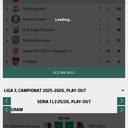
3
Sporting Liești
7
-3
22
4
Viitorul Onești
7
1
18
Loading...
5
KSE Târgu Secuiesc
7
-1
18
6
Știința Miroslava
7
2
17
7
Sepsi OSK Sfântu Gheorghe 2
7
-10
8
8
CS Blejoi
7
-14
2
VEZI MAI MULT
SERIA 1 L3 25/26, PLAY-OUT
Loading...
PROGRAM
03.04
0
0
AFC Odorheiu Secuiesc
CSM Adjud