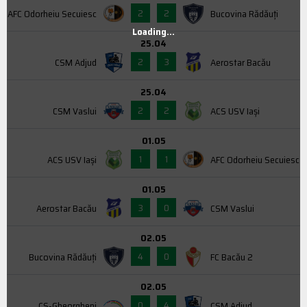
2
2
AFC Odorheiu Secuiesc
Bucovina Rădăuți
Loading...
25.04
2
3
CSM Adjud
Aerostar Bacău
25.04
2
2
CSM Vaslui
ACS USV Iaşi
01.05
1
1
ACS USV Iaşi
AFC Odorheiu Secuiesc
01.05
3
0
Aerostar Bacău
CSM Vaslui
02.05
4
0
Bucovina Rădăuți
FC Bacău 2
02.05
0
4
CS-Gheorgheni
CSM Adjud