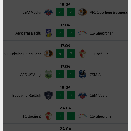
10.04
2
2
CSM Vaslui
AFC Odorheiu Secuiesc
17.04
2
2
Aerostar Bacău
CS-Gheorgheni
17.04
4
2
AFC Odorheiu Secuiesc
FC Bacău 2
17.04
1
1
ACS USV Iaşi
CSM Adjud
18.04
0
3
Bucovina Rădăuți
CSM Vaslui
24.04
3
1
FC Bacău 2
CS-Gheorgheni
24.04