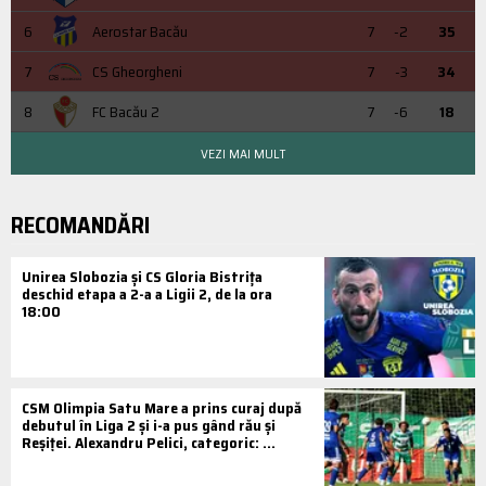
6
Aerostar Bacău
7
-2
35
7
CS Gheorgheni
7
-3
34
8
FC Bacău 2
7
-6
18
VEZI MAI MULT
RECOMANDĂRI
Unirea Slobozia și CS Gloria Bistrița
deschid etapa a 2-a a Ligii 2, de la ora
18:00
CSM Olimpia Satu Mare a prins curaj după
debutul în Liga 2 și i-a pus gând rău și
Reșiței. Alexandru Pelici, categoric: ...