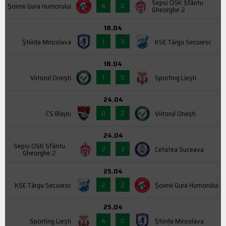
Sepsi OSK Sfântu
4
0
Şoimii Gura Humorului
Gheorghe 2
18.04
1
3
Știința Miroslava
KSE Târgu Secuiesc
18.04
1
0
Viitorul Onești
Sporting Liești
24.04
0
2
CS Blejoi
Viitorul Onești
24.04
Sepsi OSK Sfântu
2
3
Cetatea Suceava
Gheorghe 2
25.04
2
2
KSE Târgu Secuiesc
Şoimii Gura Humorului
25.04
4
0
Sporting Liești
Știința Miroslava