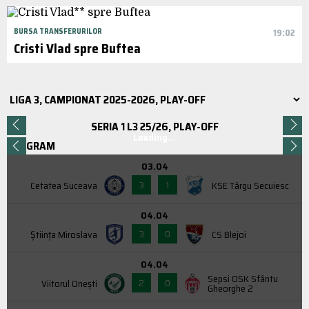
BURSA TRANSFERURILOR
19:02
Cristi Vlad spre Buftea
SERIA 1 L3 25/26, PLAY-OFF
Loading...
PROGRAM
03.04
3
1
Cetatea Suceava
KSE Târgu Secuiesc
04.04
3
0
Știința Miroslava
CS Blejoi
04.04
Sepsi OSK Sfântu
2
0
Viitorul Onești
Gheorghe 2