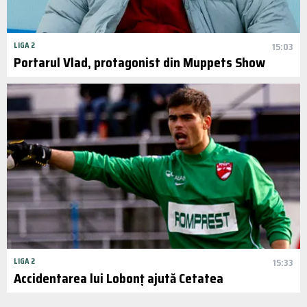
LIGA 2
15:03
Portarul Vlad, protagonist din Muppets Show
LIGA 2
15:33
Accidentarea lui Lobonț ajută Cetatea