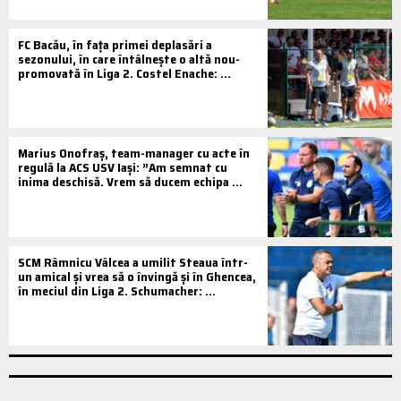
FC Bacău, în fața primei deplasări a
sezonului, în care întâlnește o altă nou-
promovată în Liga 2. Costel Enache: ...
Marius Onofraș, team-manager cu acte în
regulă la ACS USV Iași: ”Am semnat cu
inima deschisă. Vrem să ducem echipa ...
SCM Râmnicu Vâlcea a umilit Steaua într-
un amical și vrea să o învingă și în Ghencea,
în meciul din Liga 2. Schumacher: ...