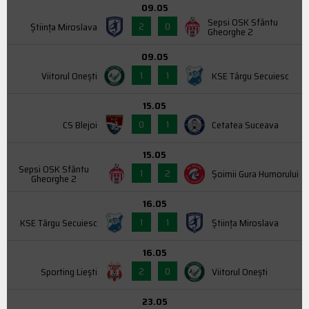
09.05
Sepsi OSK Sfântu
2
0
Știința Miroslava
Gheorghe 2
09.05
1
1
Viitorul Onești
KSE Târgu Secuiesc
15.05
0
1
CS Blejoi
Cetatea Suceava
15.05
Sepsi OSK Sfântu
1
2
Şoimii Gura Humorului
Gheorghe 2
16.05
1
1
KSE Târgu Secuiesc
Știința Miroslava
16.05
2
0
Sporting Liești
Viitorul Onești
23.05