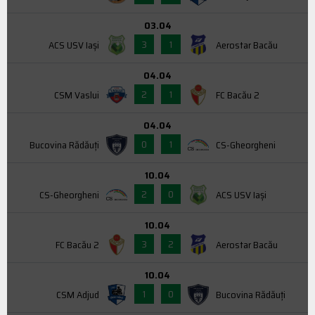
03.04
3
1
ACS USV Iaşi
Aerostar Bacău
04.04
2
1
CSM Vaslui
FC Bacău 2
04.04
0
1
Bucovina Rădăuți
CS-Gheorgheni
10.04
2
0
CS-Gheorgheni
ACS USV Iaşi
10.04
3
2
FC Bacău 2
Aerostar Bacău
10.04
1
0
CSM Adjud
Bucovina Rădăuți