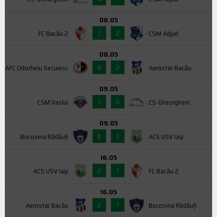
08.05
1
2
FC Bacău 2
CSM Adjud
08.05
6
2
AFC Odorheiu Secuiesc
Aerostar Bacău
09.05
1
0
CSM Vaslui
CS-Gheorgheni
09.05
6
1
Bucovina Rădăuți
ACS USV Iaşi
16.05
2
1
ACS USV Iaşi
FC Bacău 2
16.05
2
1
Aerostar Bacău
Bucovina Rădăuți