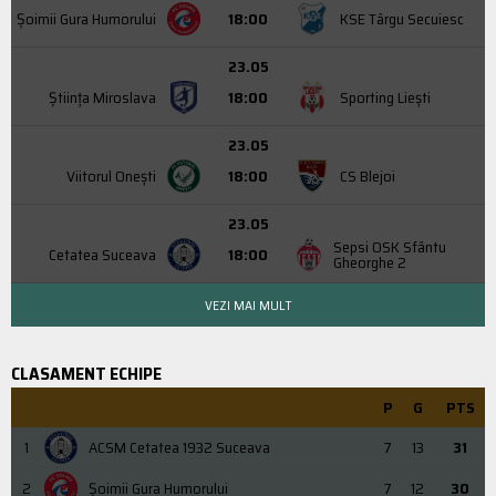
Şoimii Gura Humorului
18:00
KSE Târgu Secuiesc
23.05
Știința Miroslava
18:00
Sporting Liești
23.05
Viitorul Onești
18:00
CS Blejoi
23.05
Sepsi OSK Sfântu
Cetatea Suceava
18:00
Gheorghe 2
VEZI MAI MULT
CLASAMENT ECHIPE
P
G
PTS
1
ACSM Cetatea 1932 Suceava
7
13
31
2
Şoimii Gura Humorului
7
12
30