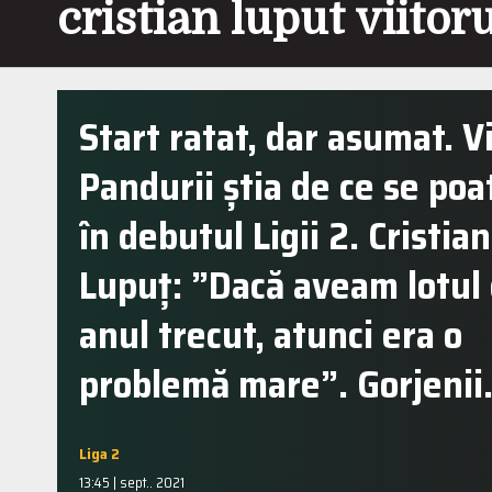
cristian luput viitor
Start ratat, dar asumat. Vi
Pandurii știa de ce se poa
în debutul Ligii 2. Cristian
Lupuț: ”Dacă aveam lotul
anul trecut, atunci era o
problemă mare”. Gorjeni
Liga 2
13:45 | sept.. 2021