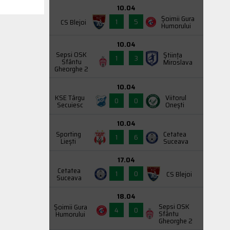
10.04
Şoimii Gura
1
5
CS Blejoi
Humorului
10.04
Sepsi OSK
Știința
1
3
Sfântu
Miroslava
Gheorghe 2
10.04
KSE Târgu
Viitorul
0
0
Secuiesc
Onești
10.04
Sporting
Cetatea
1
6
Liești
Suceava
17.04
Cetatea
1
0
CS Blejoi
Suceava
18.04
Sepsi OSK
Şoimii Gura
4
0
Sfântu
Humorului
Gheorghe 2