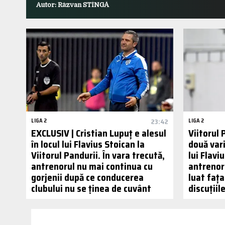
Autor: Răzvan STÎNGĂ
LIGA 2
23:42
LIGA 2
EXCLUSIV | Cristian Lupuț e alesul
Viitorul 
în locul lui Flavius Stoican la
două var
Viitorul Pandurii. În vara trecută,
lui Flavi
antrenorul nu mai continua cu
antrenor 
gorjenii după ce conducerea
luat fața
clubului nu se ținea de cuvânt
discuții