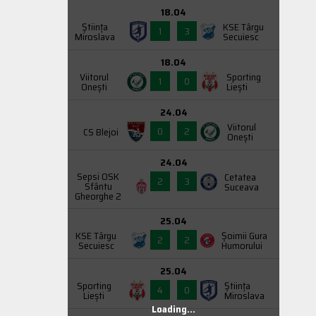
18.04
Știința
KSE Târgu
1
3
Miroslava
Secuiesc
18.04
Viitorul
Sporting
1
0
Onești
Liești
24.04
Viitorul
0
2
CS Blejoi
Onești
24.04
Sepsi OSK
Cetatea
2
3
Sfântu
Suceava
Gheorghe 2
25.04
KSE Târgu
Şoimii Gura
2
2
Secuiesc
Humorului
25.04
Sporting
Știința
4
0
Liești
Miroslava
Loading...