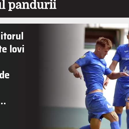
ul pandurii
itorul
te lovi
 de
i…