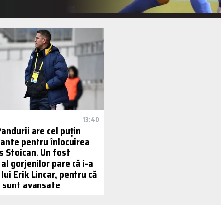
13:40
Pandurii are cel puțin
iante pentru înlocuirea
us Stoican. Un fost
al gorjenilor pare că i-a
 lui Erik Lincar, pentru că
le sunt avansate