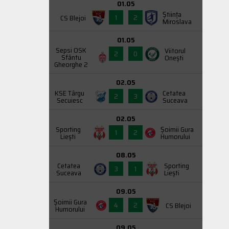
01.05
Știința
1
2
CS Blejoi
Miroslava
01.05
Sepsi OSK
Viitorul
2
0
Sfântu
Onești
Gheorghe 2
02.05
KSE Târgu
Cetatea
2
3
Secuiesc
Suceava
02.05
Sporting
Şoimii Gura
1
2
Liești
Humorului
08.05
Cetatea
Sporting
3
1
Suceava
Liești
09.05
Şoimii Gura
4
2
CS Blejoi
Humorului
09.05