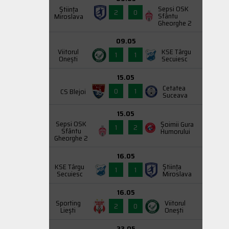
Sepsi OSK
Știința
2
0
Sfântu
Miroslava
Gheorghe 2
09.05
Viitorul
KSE Târgu
1
1
Onești
Secuiesc
15.05
Cetatea
0
1
CS Blejoi
Suceava
15.05
Sepsi OSK
Şoimii Gura
1
2
Sfântu
Humorului
Gheorghe 2
16.05
KSE Târgu
Știința
1
1
Secuiesc
Miroslava
16.05
Sporting
Viitorul
2
0
Liești
Onești
23.05