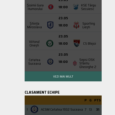
Şoimii Gura
KSE Târgu
18:00
Humorului
Secuiesc
23.05
Știința
Sporting
18:00
Miroslava
Liești
23.05
Viitorul
18:00
CS Blejoi
Onești
23.05
Sepsi OSK
Cetatea
18:00
Sfântu
Suceava
Gheorghe 2
VEZI MAI MULT
CLASAMENT ECHIPE
P
G
PTS
1
ACSM Cetatea 1932 Suceava
7
13
31