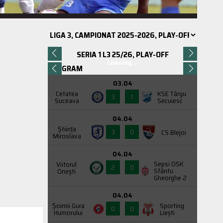
SERIA 1 L3 25/26, PLAY-OFF
Loading...
PROGRAM
03.04
Cetatea
KSE Târgu
3
1
Suceava
Secuiesc
04.04
Știința
3
0
CS Blejoi
Miroslava
04.04
Sepsi OSK
Viitorul
2
0
Sfântu
Onești
Gheorghe 2
04.04
Şoimii Gura
Sporting
0
0
Humorului
Liești