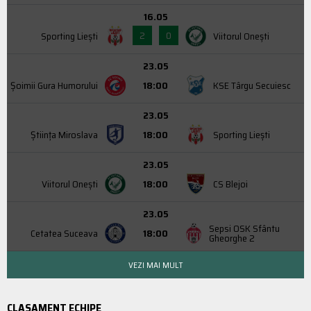
16.05
2
0
Sporting Liești
Viitorul Onești
23.05
Şoimii Gura Humorului
18:00
KSE Târgu Secuiesc
23.05
Știința Miroslava
18:00
Sporting Liești
23.05
Viitorul Onești
18:00
CS Blejoi
23.05
Sepsi OSK Sfântu
Cetatea Suceava
18:00
Gheorghe 2
VEZI MAI MULT
CLASAMENT ECHIPE