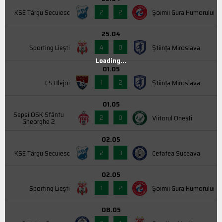
2
2
KSE Târgu Secuiesc
Şoimii Gura Humorului
25.04
4
0
Sporting Liești
Știința Miroslava
Loading...
01.05
1
2
CS Blejoi
Știința Miroslava
01.05
Sepsi OSK Sfântu
2
0
Viitorul Onești
Gheorghe 2
02.05
2
3
KSE Târgu Secuiesc
Cetatea Suceava
02.05
1
2
Sporting Liești
Şoimii Gura Humorului
08.05