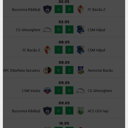
02.05
4
0
Bucovina Rădăuți
FC Bacău 2
02.05
0
4
CS-Gheorgheni
CSM Adjud
08.05
1
2
FC Bacău 2
CSM Adjud
08.05
6
2
AFC Odorheiu Secuiesc
Aerostar Bacău
09.05
1
0
CSM Vaslui
CS-Gheorgheni
09.05
6
1
Bucovina Rădăuți
ACS USV Iaşi
16.05