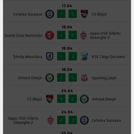
17.04
1
0
Cetatea Suceava
CS Blejoi
18.04
Sepsi OSK Sfântu
4
0
Şoimii Gura Humorului
Gheorghe 2
18.04
1
3
Știința Miroslava
KSE Târgu Secuiesc
18.04
1
0
Viitorul Onești
Sporting Liești
24.04
0
2
CS Blejoi
Viitorul Onești
24.04
Sepsi OSK Sfântu
2
3
Cetatea Suceava
Gheorghe 2
25.04