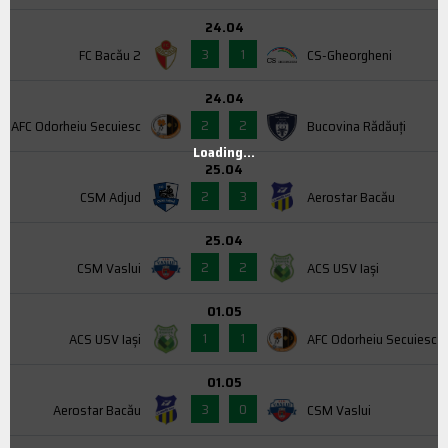
24.04
3
1
FC Bacău 2
CS-Gheorgheni
24.04
2
2
AFC Odorheiu Secuiesc
Bucovina Rădăuți
Loading...
25.04
2
3
CSM Adjud
Aerostar Bacău
25.04
2
2
CSM Vaslui
ACS USV Iaşi
01.05
1
1
ACS USV Iaşi
AFC Odorheiu Secuiesc
01.05
3
0
Aerostar Bacău
CSM Vaslui