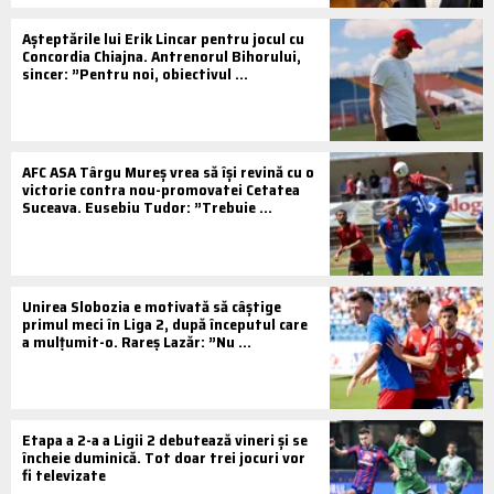
Așteptările lui Erik Lincar pentru jocul cu
Concordia Chiajna. Antrenorul Bihorului,
sincer: ”Pentru noi, obiectivul ...
AFC ASA Târgu Mureș vrea să își revină cu o
victorie contra nou-promovatei Cetatea
Suceava. Eusebiu Tudor: ”Trebuie ...
Unirea Slobozia e motivată să câștige
primul meci în Liga 2, după începutul care
a mulțumit-o. Rareș Lazăr: ”Nu ...
Etapa a 2-a a Ligii 2 debutează vineri și se
încheie duminică. Tot doar trei jocuri vor
fi televizate