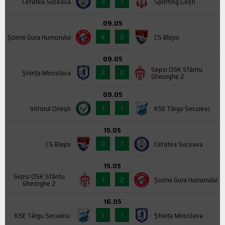
3
1
Cetatea Suceava
Sporting Liești
09.05
4
2
Şoimii Gura Humorului
CS Blejoi
09.05
Sepsi OSK Sfântu
2
0
Știința Miroslava
Gheorghe 2
09.05
1
1
Viitorul Onești
KSE Târgu Secuiesc
15.05
0
1
CS Blejoi
Cetatea Suceava
15.05
Sepsi OSK Sfântu
1
2
Şoimii Gura Humorului
Gheorghe 2
16.05
1
1
KSE Târgu Secuiesc
Știința Miroslava