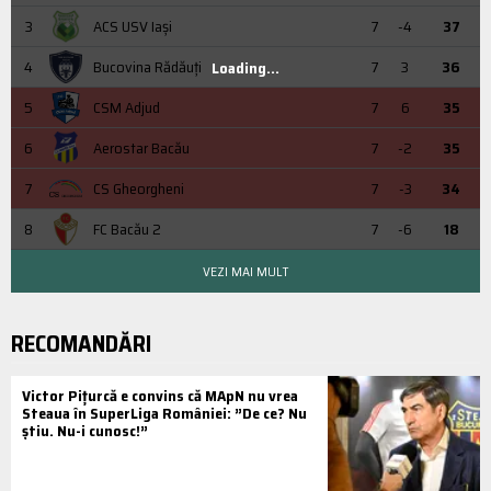
3
ACS USV Iaşi
7
-4
37
4
Bucovina Rădăuți
7
3
36
Loading...
5
CSM Adjud
7
6
35
6
Aerostar Bacău
7
-2
35
7
CS Gheorgheni
7
-3
34
8
FC Bacău 2
7
-6
18
VEZI MAI MULT
RECOMANDĂRI
Victor Pițurcă e convins că MApN nu vrea
Steaua în SuperLiga României: ”De ce? Nu
știu. Nu-i cunosc!”