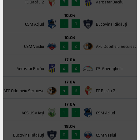
3
2
FC Bacău 2
Aerostar Bacău
10.04
1
0
CSM Adjud
Bucovina Rădăuți
10.04
2
2
CSM Vaslui
AFC Odorheiu Secuiesc
17.04
2
2
Aerostar Bacău
CS-Gheorgheni
17.04
4
2
AFC Odorheiu Secuiesc
FC Bacău 2
17.04
1
1
ACS USV Iaşi
CSM Adjud
18.04
0
3
Bucovina Rădăuți
CSM Vaslui