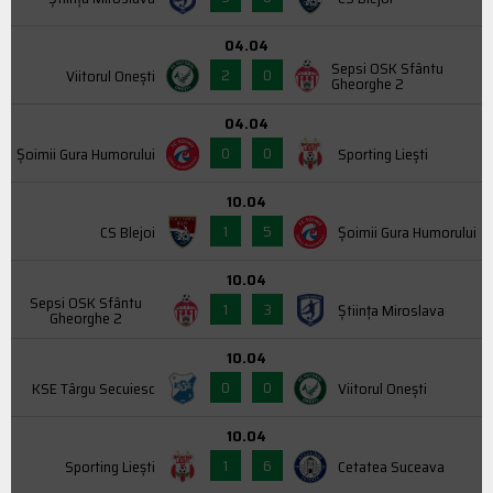
04.04
Sepsi OSK Sfântu
2
0
Viitorul Onești
Gheorghe 2
04.04
0
0
Şoimii Gura Humorului
Sporting Liești
10.04
1
5
CS Blejoi
Şoimii Gura Humorului
10.04
Sepsi OSK Sfântu
1
3
Știința Miroslava
Gheorghe 2
10.04
0
0
KSE Târgu Secuiesc
Viitorul Onești
10.04
1
6
Sporting Liești
Cetatea Suceava