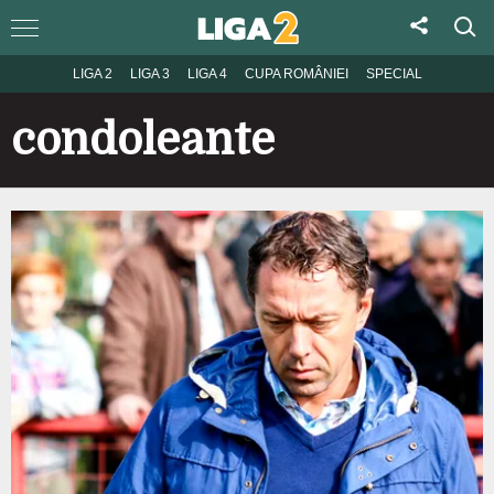
LIGA 2
LIGA 3
LIGA 4
CUPA ROMÂNIEI
SPECIAL
condoleante