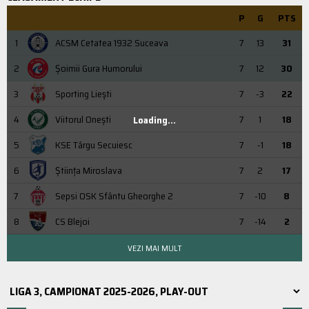
P
G
PTS
1
ACSM Cetatea 1932 Suceava
7
13
31
2
Şoimii Gura Humorului
7
12
30
3
Sporting Liești
7
-3
22
4
Viitorul Onești
7
1
18
Loading...
5
KSE Târgu Secuiesc
7
-1
18
6
Știința Miroslava
7
2
17
7
Sepsi OSK Sfântu Gheorghe 2
7
-10
8
8
CS Blejoi
7
-14
2
VEZI MAI MULT