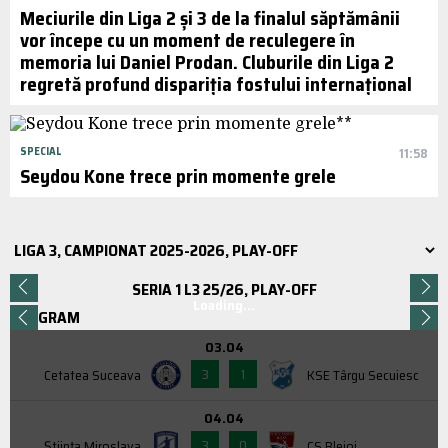
Meciurile din Liga 2 și 3 de la finalul săptămânii
vor începe cu un moment de reculegere în
memoria lui Daniel Prodan. Cluburile din Liga 2
regretă profund dispariția fostului internațional
SPECIAL
11:58
Seydou Kone trece prin momente grele
SERIA 1 L3 25/26, PLAY-OFF
Loading...
PROGRAM
03.04
3
1
Cetatea Suceava
KSE Târgu Secuiesc
04.04
3
0
Știința Miroslava
CS Blejoi