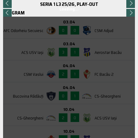
SERIA 1 L3 25/26, PLAY-OUT
Loading...
PROGRAM
03.04
0
0
AFC Odorheiu Secuiesc
CSM Adjud
03.04
3
1
ACS USV Iaşi
Aerostar Bacău
04.04
2
1
CSM Vaslui
FC Bacău 2
04.04
0
1
Bucovina Rădăuți
CS-Gheorgheni
10.04
2
0
CS-Gheorgheni
ACS USV Iaşi
10.04