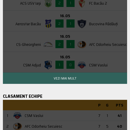
2
1
ACS USV Iaşi
FC Bacău 2
16.05
2
1
Aerostar Bacău
Bucovina Rădăuți
16.05
2
1
CS-Gheorgheni
AFC Odorheiu Secuiesc
16.05
1
0
CSM Adjud
CSM Vaslui
VEZI MAI MULT
CLASAMENT ECHIPE
P
G
PTS
1
CSM Vaslui
7
1
41
2
AFC Odorheiu Secuiesc
7
5
40