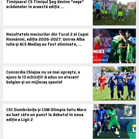
Timișoara! CS Timișul Șag devine ”nașa”
arădenelor în această ediție ...
Rezultatele meciurilor din Turul 2 al Cupei
României, ediția 2026-2027. Unirea Alba
Iulia și ACS Mediaș au fost eliminate, ...
Concordia Chiajna nu se mai oprește, a
ajuns la 13 achiziții! A adus un atacant
belgian și un mijlocaș spaniol
CSC Dumbrăvița și CSM Olimpia Satu Mare
au luat câte un punct la debutul în noua
ediție a Ligii 2