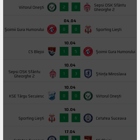
Sepsi OSK Sfântu
2
0
Viitorul Onești
Gheorghe 2
04.04
0
0
Şoimii Gura Humorului
Sporting Liești
10.04
1
5
CS Blejoi
Şoimii Gura Humorului
10.04
Sepsi OSK Sfântu
1
3
Știința Miroslava
Gheorghe 2
10.04
0
0
KSE Târgu Secuiesc
Viitorul Onești
10.04
1
6
Sporting Liești
Cetatea Suceava
17.04