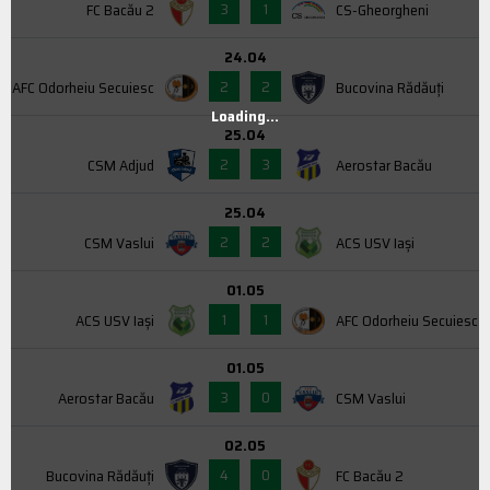
3
1
FC Bacău 2
CS-Gheorgheni
24.04
2
2
AFC Odorheiu Secuiesc
Bucovina Rădăuți
Loading...
25.04
2
3
CSM Adjud
Aerostar Bacău
25.04
2
2
CSM Vaslui
ACS USV Iaşi
01.05
1
1
ACS USV Iaşi
AFC Odorheiu Secuiesc
01.05
3
0
Aerostar Bacău
CSM Vaslui
02.05
4
0
Bucovina Rădăuți
FC Bacău 2