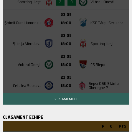
2
0
Sporting Liești
Viitorul Onești
23.05
Şoimii Gura Humorului
18:00
KSE Târgu Secuiesc
23.05
Știința Miroslava
18:00
Sporting Liești
23.05
Viitorul Onești
18:00
CS Blejoi
23.05
Sepsi OSK Sfântu
Cetatea Suceava
18:00
Gheorghe 2
VEZI MAI MULT
CLASAMENT ECHIPE
P
G
PTS