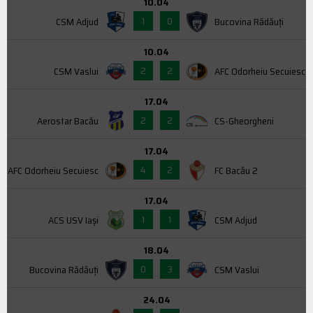
10.04
1
0
CSM Adjud
Bucovina Rădăuți
10.04
2
2
CSM Vaslui
AFC Odorheiu Secuiesc
17.04
2
2
Aerostar Bacău
CS-Gheorgheni
17.04
4
2
AFC Odorheiu Secuiesc
FC Bacău 2
17.04
1
1
ACS USV Iaşi
CSM Adjud
18.04
0
3
Bucovina Rădăuți
CSM Vaslui
24.04