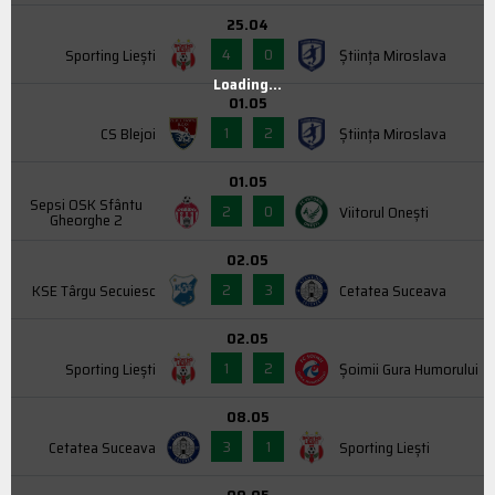
25.04
4
0
Sporting Liești
Știința Miroslava
Loading...
01.05
1
2
CS Blejoi
Știința Miroslava
01.05
Sepsi OSK Sfântu
2
0
Viitorul Onești
Gheorghe 2
02.05
2
3
KSE Târgu Secuiesc
Cetatea Suceava
02.05
1
2
Sporting Liești
Şoimii Gura Humorului
08.05
3
1
Cetatea Suceava
Sporting Liești