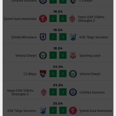
1
0
Cetatea Suceava
CS Blejoi
18.04
Sepsi OSK Sfântu
4
0
Şoimii Gura Humorului
Gheorghe 2
18.04
1
3
Știința Miroslava
KSE Târgu Secuiesc
18.04
1
0
Viitorul Onești
Sporting Liești
24.04
0
2
CS Blejoi
Viitorul Onești
24.04
Sepsi OSK Sfântu
2
3
Cetatea Suceava
Gheorghe 2
25.04
2
2
KSE Târgu Secuiesc
Şoimii Gura Humorului