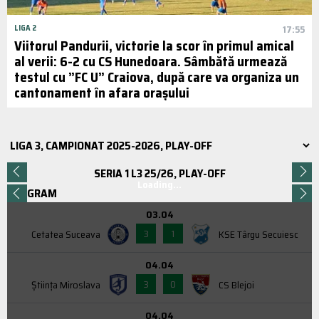
LIGA 2
17:55
Viitorul Pandurii, victorie la scor în primul amical
al verii: 6-2 cu CS Hunedoara. Sâmbătă urmează
testul cu ”FC U” Craiova, după care va organiza un
cantonament în afara orașului
SERIA 1 L3 25/26, PLAY-OFF
Loading...
PROGRAM
03.04
3
1
Cetatea Suceava
KSE Târgu Secuiesc
04.04
3
0
Știința Miroslava
CS Blejoi
04.04