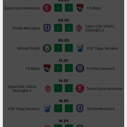
09.05
4
2
Şoimii Gura Humorului
CS Blejoi
09.05
Sepsi OSK Sfântu
2
0
Știința Miroslava
Gheorghe 2
09.05
1
1
Viitorul Onești
KSE Târgu Secuiesc
15.05
0
1
CS Blejoi
Cetatea Suceava
15.05
Sepsi OSK Sfântu
1
2
Şoimii Gura Humorului
Gheorghe 2
16.05
1
1
KSE Târgu Secuiesc
Știința Miroslava
16.05