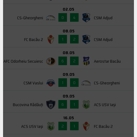
02.05
0
4
CS-Gheorgheni
CSM Adjud
08.05
1
2
FC Bacău 2
CSM Adjud
08.05
6
2
AFC Odorheiu Secuiesc
Aerostar Bacău
09.05
1
0
CSM Vaslui
CS-Gheorgheni
09.05
6
1
Bucovina Rădăuți
ACS USV Iaşi
16.05
2
1
ACS USV Iaşi
FC Bacău 2