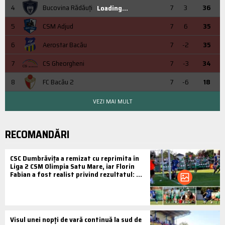
4
Bucovina Rădăuți
7
3
36
Loading...
5
CSM Adjud
7
6
35
6
Aerostar Bacău
7
-2
35
7
CS Gheorgheni
7
-3
34
8
FC Bacău 2
7
-6
18
VEZI MAI MULT
RECOMANDĂRI
CSC Dumbrăvița a remizat cu reprimita în
Liga 2 CSM Olimpia Satu Mare, iar Florin
Fabian a fost realist privind rezultatul: ...
Visul unei nopți de vară continuă la sud de