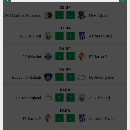
03.04
0
0
AFC Odorheiu Secuiesc
CSM Adjud
03.04
3
1
ACS USV Iaşi
Aerostar Bacău
04.04
2
1
CSM Vaslui
FC Bacău 2
04.04
0
1
Bucovina Rădăuți
CS-Gheorgheni
10.04
2
0
CS-Gheorgheni
ACS USV Iaşi
10.04
3
2
FC Bacău 2
Aerostar Bacău