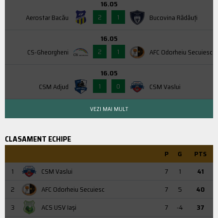
16.05
2
1
Aerostar Bacău
Bucovina Rădăuți
16.05
2
1
CS-Gheorgheni
AFC Odorheiu Secuiesc
16.05
1
0
CSM Adjud
CSM Vaslui
VEZI MAI MULT
CLASAMENT ECHIPE
P
G
PTS
1
CSM Vaslui
7
1
41
2
AFC Odorheiu Secuiesc
7
5
40
3
ACS USV Iaşi
7
-4
37