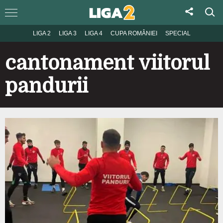
LIGA 2
LIGA 3
LIGA 4
CUPA ROMÂNIEI
SPECIAL
cantonament viitorul
pandurii