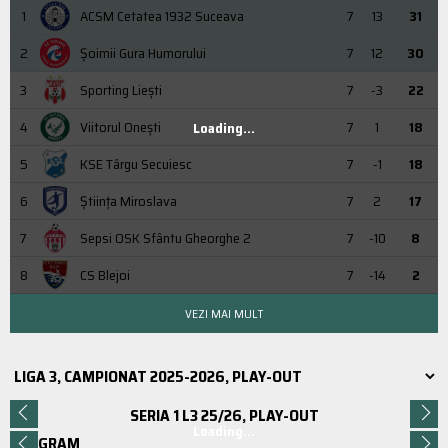
1
ACSM Cetatea 1932 Suceava
7
13
31
2
Şoimii Gura Humorului
7
12
30
3
Sporting Liești
7
-3
22
4
Viitorul Onești
7
1
18
Loading...
5
KSE Târgu Secuiesc
7
-1
18
6
Știința Miroslava
7
2
17
7
Sepsi OSK Sfântu Gheorghe 2
7
-10
8
8
CS Blejoi
7
-14
2
VEZI MAI MULT
SERIA 1 L3 25/26, PLAY-OUT
Loading...
PROGRAM