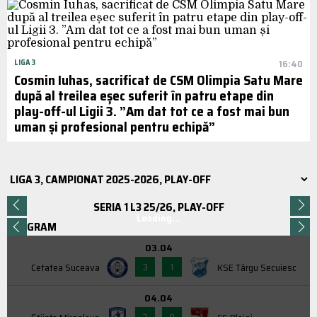
LIGA 3
16:40
Cosmin Iuhas, sacrificat de CSM Olimpia Satu Mare
după al treilea eșec suferit în patru etape din
play-off-ul Ligii 3. ”Am dat tot ce a fost mai bun
uman și profesional pentru echipă”
SERIA 1 L3 25/26, PLAY-OFF
Loading...
PROGRAM
03.04
3
1
Cetatea Suceava
KSE Târgu Secuiesc
04.04
3
0