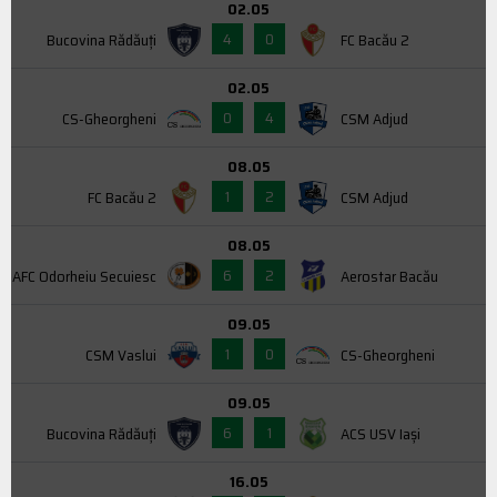
02.05
4
0
Bucovina Rădăuți
FC Bacău 2
02.05
0
4
CS-Gheorgheni
CSM Adjud
08.05
1
2
FC Bacău 2
CSM Adjud
08.05
6
2
AFC Odorheiu Secuiesc
Aerostar Bacău
09.05
1
0
CSM Vaslui
CS-Gheorgheni
09.05
6
1
Bucovina Rădăuți
ACS USV Iaşi
16.05