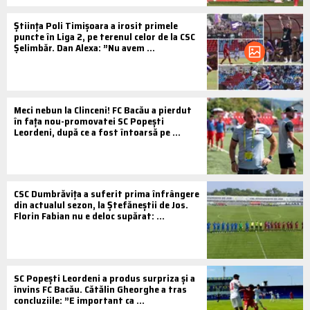
Știința Poli Timișoara a irosit primele
puncte în Liga 2, pe terenul celor de la CSC
Șelimbăr. Dan Alexa: ”Nu avem ...
Meci nebun la Clinceni! FC Bacău a pierdut
în fața nou-promovatei SC Popești
Leordeni, după ce a fost întoarsă pe ...
CSC Dumbrăvița a suferit prima înfrângere
din actualul sezon, la Ștefăneștii de Jos.
Florin Fabian nu e deloc supărat: ...
SC Popești Leordeni a produs surpriza și a
învins FC Bacău. Cătălin Gheorghe a tras
concluziile: ”E important ca ...