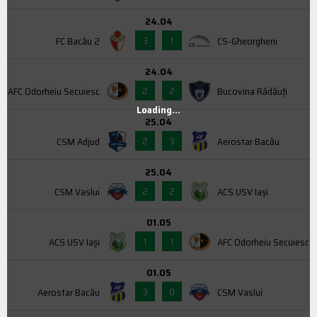
24.04
3
1
FC Bacău 2
CS-Gheorgheni
24.04
2
2
AFC Odorheiu Secuiesc
Bucovina Rădăuți
Loading...
25.04
2
3
CSM Adjud
Aerostar Bacău
25.04
2
2
CSM Vaslui
ACS USV Iaşi
01.05
1
1
ACS USV Iaşi
AFC Odorheiu Secuiesc
01.05
3
0
Aerostar Bacău
CSM Vaslui