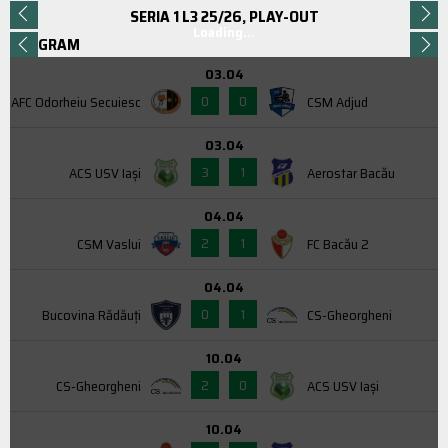
SERIA 1 L3 25/26, PLAY-OUT
Loading...
PROGRAM
03.04
0
0
AFC Odorheiu Secuiesc
CSM Adjud
03.04
3
1
ACS USV Iaşi
Aerostar Bacău
04.04
2
1
CSM Vaslui
FC Bacău 2
04.04
0
1
Bucovina Rădăuți
CS-Gheorgheni
10.04
2
0
CS-Gheorgheni
ACS USV Iaşi
10.04