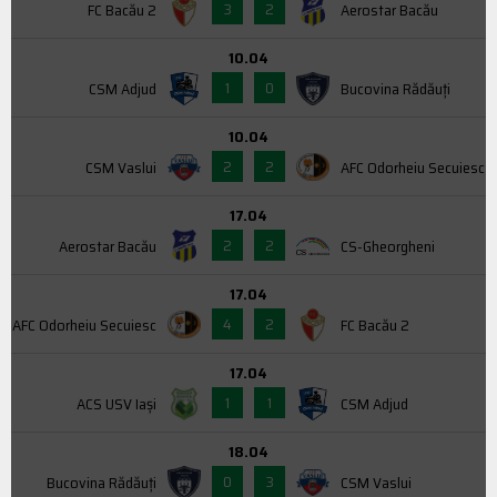
3
2
FC Bacău 2
Aerostar Bacău
10.04
1
0
CSM Adjud
Bucovina Rădăuți
10.04
2
2
CSM Vaslui
AFC Odorheiu Secuiesc
17.04
2
2
Aerostar Bacău
CS-Gheorgheni
17.04
4
2
AFC Odorheiu Secuiesc
FC Bacău 2
17.04
1
1
ACS USV Iaşi
CSM Adjud
18.04
0
3
Bucovina Rădăuți
CSM Vaslui