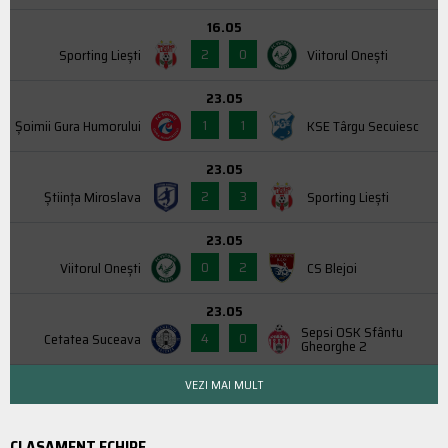
16.05
2
0
Sporting Liești
Viitorul Onești
23.05
1
1
Şoimii Gura Humorului
KSE Târgu Secuiesc
23.05
2
3
Știința Miroslava
Sporting Liești
23.05
0
2
Viitorul Onești
CS Blejoi
23.05
Sepsi OSK Sfântu
4
0
Cetatea Suceava
Gheorghe 2
VEZI MAI MULT
CLASAMENT ECHIPE