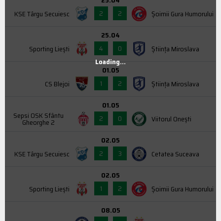
2
2
KSE Târgu Secuiesc
Şoimii Gura Humorului
25.04
4
0
Sporting Liești
Știința Miroslava
Loading...
01.05
1
2
CS Blejoi
Știința Miroslava
01.05
Sepsi OSK Sfântu
2
0
Viitorul Onești
Gheorghe 2
02.05
2
3
KSE Târgu Secuiesc
Cetatea Suceava
02.05
1
2
Sporting Liești
Şoimii Gura Humorului
08.05