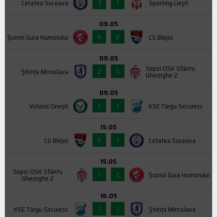
3
1
Cetatea Suceava
Sporting Liești
09.05
4
2
Şoimii Gura Humorului
CS Blejoi
09.05
Sepsi OSK Sfântu
2
0
Știința Miroslava
Gheorghe 2
09.05
1
1
Viitorul Onești
KSE Târgu Secuiesc
15.05
0
1
CS Blejoi
Cetatea Suceava
15.05
Sepsi OSK Sfântu
1
2
Şoimii Gura Humorului
Gheorghe 2
16.05
1
1
KSE Târgu Secuiesc
Știința Miroslava