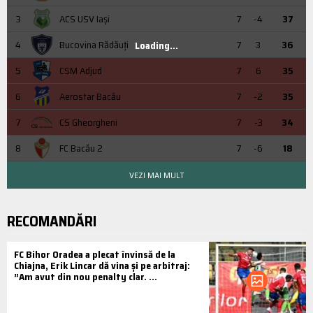
3
ACS USV Iaşi
7
-4
37
4
Bucovina Rădăuți
7
3
36
Loading...
5
CSM Adjud
7
6
35
6
Aerostar Bacău
7
-2
35
7
CS Gheorgheni
7
-3
34
8
FC Bacău 2
7
-6
18
VEZI MAI MULT
RECOMANDĂRI
FC Bihor Oradea a plecat învinsă de la
Chiajna, Erik Lincar dă vina și pe arbitraj:
”Am avut din nou penalty clar. ...