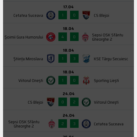
17.04
1
0
Cetatea Suceava
CS Blejoi
18.04
Sepsi OSK Sfântu
4
0
Şoimii Gura Humorului
Gheorghe 2
18.04
1
3
Știința Miroslava
KSE Târgu Secuiesc
18.04
1
0
Viitorul Onești
Sporting Liești
24.04
0
2
CS Blejoi
Viitorul Onești
24.04
Sepsi OSK Sfântu
2
3
Cetatea Suceava
Gheorghe 2
25.04