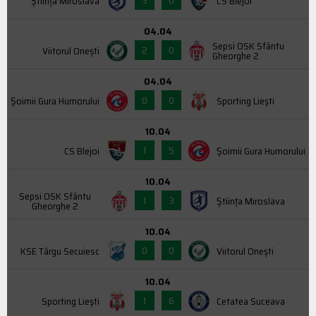
Știința Miroslava
CS Blejoi
04.04
Sepsi OSK Sfântu
2
0
Viitorul Onești
Gheorghe 2
04.04
0
0
Şoimii Gura Humorului
Sporting Liești
10.04
1
5
CS Blejoi
Şoimii Gura Humorului
10.04
Sepsi OSK Sfântu
1
3
Știința Miroslava
Gheorghe 2
10.04
0
0
KSE Târgu Secuiesc
Viitorul Onești
10.04
1
6
Sporting Liești
Cetatea Suceava