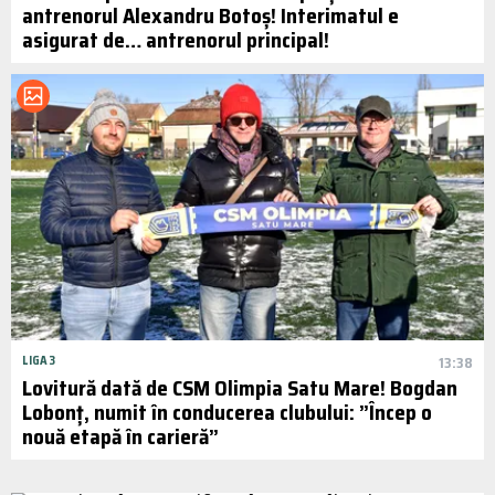
antrenorul Alexandru Botoș! Interimatul e
asigurat de… antrenorul principal!
LIGA 3
13:38
Lovitură dată de CSM Olimpia Satu Mare! Bogdan
Lobonț, numit în conducerea clubului: ”Încep o
nouă etapă în carieră”