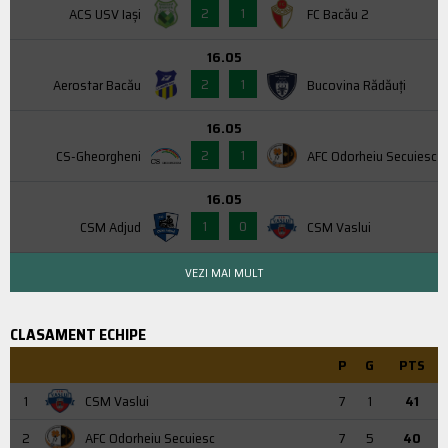
2
1
ACS USV Iaşi
FC Bacău 2
16.05
2
1
Aerostar Bacău
Bucovina Rădăuți
16.05
2
1
CS-Gheorgheni
AFC Odorheiu Secuiesc
16.05
1
0
CSM Adjud
CSM Vaslui
VEZI MAI MULT
CLASAMENT ECHIPE
P
G
PTS
1
CSM Vaslui
7
1
41
2
AFC Odorheiu Secuiesc
7
5
40