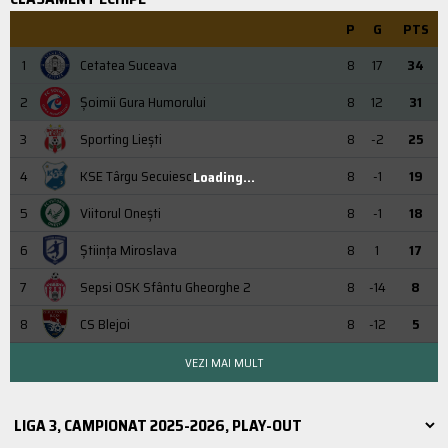
P
G
PTS
1
Cetatea Suceava
8
17
34
2
Şoimii Gura Humorului
8
12
31
3
Sporting Liești
8
-2
25
4
KSE Târgu Secuiesc
8
-1
19
Loading...
5
Viitorul Onești
8
-1
18
6
Știința Miroslava
8
1
17
7
Sepsi OSK Sfântu Gheorghe 2
8
-14
8
8
CS Blejoi
8
-12
5
VEZI MAI MULT