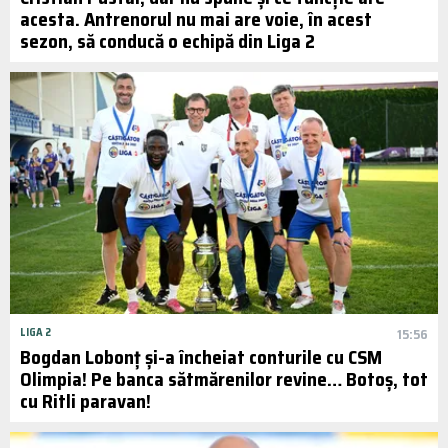
acesta. Antrenorul nu mai are voie, în acest
sezon, să conducă o echipă din Liga 2
LIGA 2
15:56
Bogdan Lobonț și-a încheiat conturile cu CSM
Olimpia! Pe banca sătmărenilor revine… Botoș, tot
cu Ritli paravan!