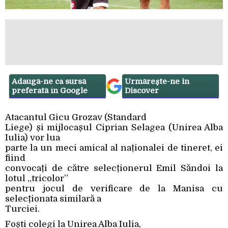
Adaugă-ne ca sursă
Urmărește-ne in
preferată în Google
Discover
Atacantul Gicu Grozav (Standard
Liege) și mijlocașul Ciprian Selagea (Unirea Alba
Iulia) vor lua
parte la un meci amical al naționalei de tineret, ei
fiind
convocați de către selecționerul Emil Săndoi la
lotul „tricolor”
pentru jocul de verificare de la Manisa cu
selecționata similară a
Turciei.
Foști colegi la Unirea Alba Iulia,