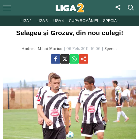
LIGA 2
LIGA 3
LIGA 4
CUPA ROMÂNIEI
SPECIAL
Selagea și Grozav, din nou colegi!
Andries Mihai Marius
06 Feb. 2011, 16:06
Special