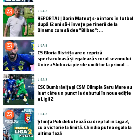
LIGA 2
REPORTAJ | Dorin Mateuț s-a întors în fotbal
după 12 ani să-i învețe pe tinerii de la
Dinamo cum să dea ”Bilbao”: ...
LIGA 2
CS Gloria Bistrița are o repriză
spectaculoasă și egalează scorul sezonului.
Unirea Slobozia pierde umilitor la primul ...
LIGA 2
CSC Dumbrăvița și CSM Olimpia Satu Mare au
luat câte un punct la debutul în noua ediție
a Ligii 2
LIGA 2
Știința Poli debutează cu dreptul în Liga 2,
cu o victorie la limită. Chindia putea egala la
ultima fază