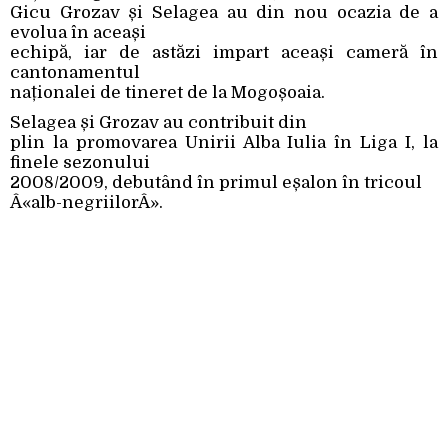
Gicu Grozav și Selagea au din nou ocazia de a
evolua în aceași
echipă, iar de astăzi impart aceași cameră în
cantonamentul
naționalei de tineret de la Mogoșoaia.
Selagea și Grozav au contribuit din
plin la promovarea Unirii Alba Iulia în Liga I, la
finele sezonului
2008/2009, debutând în primul eșalon în tricoul
Â«alb-negriilorÂ».