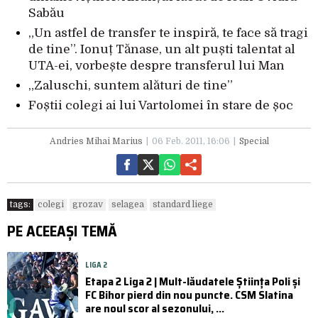
Sabău
„Un astfel de transfer te inspiră, te face să tragi
de tine”. Ionuț Tănase, un alt puști talentat al
UTA-ei, vorbește despre transferul lui Man
„Zaluschi, suntem alături de tine”
Foștii colegi ai lui Vartolomei în stare de șoc
Andries Mihai Marius
06 Feb. 2011, 16:06
Special
tags:
colegi
grozav
selagea
standard liege
PE ACEEAȘI TEMĂ
LIGA 2
Etapa 2 Liga 2 | Mult-lăudatele Știința Poli și
FC Bihor pierd din nou puncte. CSM Slatina
are noul scor al sezonului, ...