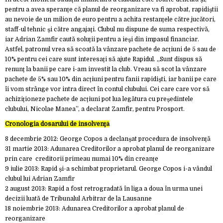
pentru a avea speranțe că planul de reorganizare va fi aprobat, rapidiștii
au nevoie de un milion de euro pentru a achita restanțele către jucători,
staff-ul tehnic și către angajați. Clubul nu dispune de suma respectivă,
iar Adrian Zamfir caută soluții pentru a ieși din impasul financiar.
Astfel, patronul vrea să scoată la vânzare pachete de acțiuni de 5 sau de
10% pentru cei care sunt interesați să ajute Rapidul. „Sunt dispus să
renunț la banii pe care i-am investit la club. Vreau să scot la vânzare
pachete de 5% sau 10% din acțiuni pentru fanii rapidiști, iar banii pe care
îi vom strânge vor intra direct în contul clubului. Cei care care vor să
achiziționeze pachete de acțiuni pot lua legătura cu președintele
clubului, Nicolae Manea”, a declarat Zamfir, pentru Prosport.
Cronologia dosarului de insolvență
8 decembrie 2012: George Copos a declanșat procedura de insolvență
31 martie 2013: Adunarea Creditorilor a aprobat planul de reorganizare
prin care creditorii primeau numai 10% din creanțe
9 iulie 2013: Rapid și-a schimbat proprietarul. George Copos i-a vândul
clubul lui Adrian Zamfir
2 august 2013: Rapid a fost retrogradată în liga a doua în urma unei
decizii luată de Tribunalul Arbitrar de la Lausanne
18 noiembrie 2013: Adunarea Creditorilor a aprobat planul de
reorganizare