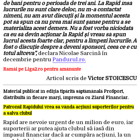
de bani pentru o perioadă de trei ani. La Rapid însă
lucrurile nu sunt clare deloc, nu m-a contactat
nimeni, nu am avut discuții și la momentul acesta
pot să spun că nu prea mai sunt șanse pentru a se
materializa acest demers. Nu a fost vorba niciodată
ca eu să devin acționar la Rapid și vreau să spun
lucrul acesta foarte clar, pentru a limpezi lucrurile. A
fost o discuție despre a deveni sponsori, ceea ce e cu
totul altceva”,
declara
Nicolae
Sarcină în
decembrie pentru
Pandurul.ro.
Ramâi pe Liga2.ro pentru amănunte
Articol scris de
Victor STOICESCU
Material publicat în ediția tipărită săptămânală ProSport,
distribuită în fiecare marți, împreună cu Ziarul Financiar.
Patronul Rapidului vrea să vândă acțiuni suporterilor pentru
a salva clubul
Rapid are nevoie urgent de un milion de euro, iar
suporterii ar putea ajuta clubul să iasă din
impasul financiar dacă ar cumpăra acțiuni, la un