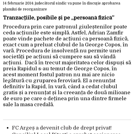
14 februarie 2014: judecătorul sindic va pune în discuție aprobarea
planului de reorganizare
Tranzacțiile, posibile și pe „persoană fizică”
Procedura prin care patronul giuleștenilor poate
ceda acțiunile este simplă. Astfel, Adrian Zamfir
poate vinde pachete de acțiuni ca persoană fizică,
exact cum a preluat clubul de la George Copos, în
vară. Procedura de insolvență nu permite unei
societăți pe acțiuni să cumpere sau să vândă
acțiuni. Dacă în trecut majoritatea celor dispuși să
preia Rapidul s-au temut de George Copos, în
acest moment fostul patron nu mai are nicio
legătură cu gruparea feroviară. El a renunțat
definitiv la Rapid, în vară, când a cedat clubul
gratis și a renunțat și la creeanța de două milioane
de euro pe care o deținea prin una dintre firmele
sale la masa credală.
FC Argeș a devenit club de drept privat!