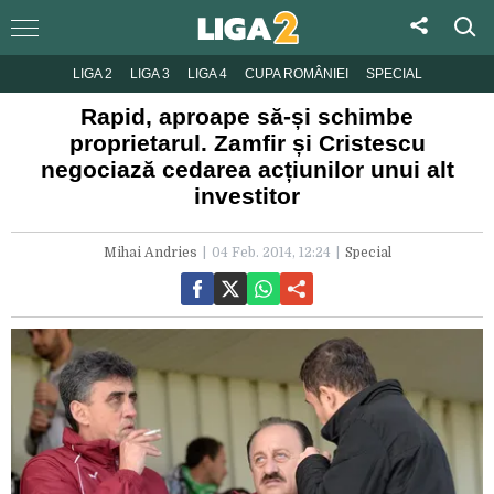
LIGA 2
LIGA 3
LIGA 4
CUPA ROMÂNIEI
SPECIAL
Rapid, aproape să-și schimbe
proprietarul. Zamfir și Cristescu
negociază cedarea acțiunilor unui alt
investitor
Mihai Andries
04 Feb. 2014, 12:24
Special