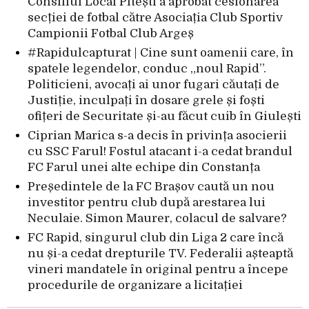
Consiliul Local Pitești a aprobat cesionarea
secției de fotbal către Asociația Club Sportiv
Campionii Fotbal Club Argeș
#Rapidulcapturat | Cine sunt oamenii care, în
spatele legendelor, conduc „noul Rapid”.
Politicieni, avocați ai unor fugari căutați de
Justiție, inculpați în dosare grele și foști
ofițeri de Securitate și-au făcut cuib în Giulești
Ciprian Marica s-a decis în privința asocierii
cu SSC Farul! Fostul atacant i-a cedat brandul
FC Farul unei alte echipe din Constanța
Președintele de la FC Brașov caută un nou
investitor pentru club după arestarea lui
Neculaie. Simon Maurer, colacul de salvare?
FC Rapid, singurul club din Liga 2 care încă
nu și-a cedat drepturile TV. Federalii așteaptă
vineri mandatele în original pentru a începe
procedurile de organizare a licitației