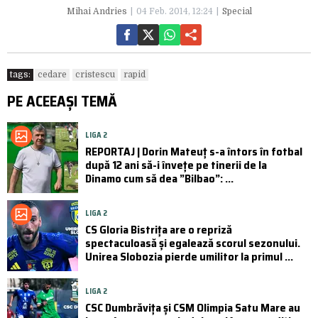
Mihai Andries
04 Feb. 2014, 12:24
Special
tags:
cedare
cristescu
rapid
PE ACEEAȘI TEMĂ
LIGA 2
REPORTAJ | Dorin Mateuț s-a întors în fotbal
după 12 ani să-i învețe pe tinerii de la
Dinamo cum să dea ”Bilbao”: ...
LIGA 2
CS Gloria Bistrița are o repriză
spectaculoasă și egalează scorul sezonului.
Unirea Slobozia pierde umilitor la primul ...
LIGA 2
CSC Dumbrăvița și CSM Olimpia Satu Mare au