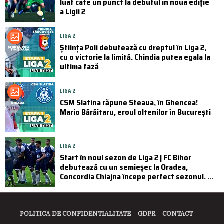
luat câte un punct la debutul în noua ediție
a Ligii 2
LIGA 2
Știința Poli debutează cu dreptul în Liga 2,
cu o victorie la limită. Chindia putea egala la
ultima fază
LIGA 2
CSM Slatina răpune Steaua, în Ghencea!
Mario Bărăitaru, eroul oltenilor în București
LIGA 2
Start în noul sezon de Liga 2 | FC Bihor
debutează cu un semieșec la Oradea,
Concordia Chiajna începe perfect sezonul. ...
POLITICA DE CONFIDENTIALITATE
GDPR
CONTACT