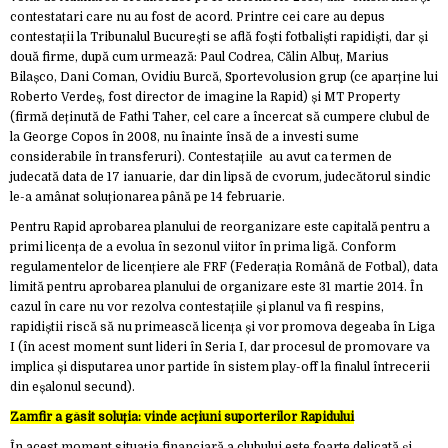
contestatari care nu au fost de acord. Printre cei care au depus
contestații la Tribunalul București se află foști fotbaliști rapidiști, dar și
două firme, după cum urmează: Paul Codrea, Călin Albuț, Marius
Bilașco, Dani Coman, Ovidiu Burcă, Sportevolusion grup (ce aparține lui
Roberto Verdeș, fost director de imagine la Rapid) și MT Property
(firmă deținută de Fathi Taher, cel care a încercat să cumpere clubul de
la George Copos în 2008, nu înainte însă de a investi sume
considerabile în transferuri). Contestațiile au avut ca termen de
judecată data de 17 ianuarie, dar din lipsă de cvorum, judecătorul sindic
le-a amânat soluționarea până pe 14 februarie.
Pentru Rapid aprobarea planului de reorganizare este capitală pentru a
primi licența de a evolua în sezonul viitor în prima ligă. Conform
regulamentelor de licențiere ale FRF (Federația Română de Fotbal), data
limită pentru aprobarea planului de organizare este 31 martie 2014. În
cazul în care nu vor rezolva contestațiile și planul va fi respins,
rapidiștii riscă să nu primească licența și vor promova degeaba în Liga
I (în acest moment sunt lideri în Seria I, dar procesul de promovare va
implica și disputarea unor partide în sistem play-off la finalul întrecerii
din eșalonul secund).
Zamfir a găsit soluția: vinde acțiuni suporterilor Rapidului
În acest moment situația financiară a clubului este foarte delicată și,