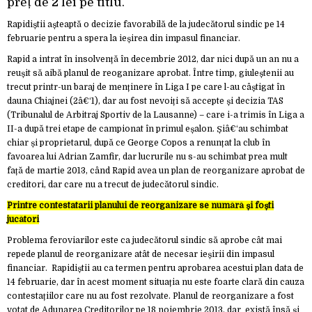
preț de 2 lei pe titlu.
Rapidiștii așteaptă o decizie favorabilă de la judecătorul sindic pe 14
februarie pentru a spera la ieșirea din impasul financiar.
Rapid a intrat în insolvență în decembrie 2012, dar nici după un an nu a
reușit să aibă planul de reoganizare aprobat. Între timp, giuleștenii au
trecut printr-un baraj de menținere în Liga I pe care l-au câștigat în
dauna Chiajnei (2â€‘1), dar au fost nevoiți să accepte și decizia TAS
(Tribunalul de Arbitraj Sportiv de la Lausanne) – care i-a trimis în Liga a
II-a după trei etape de campionat în primul eșalon. Șiâ€‘au schimbat
chiar și proprietarul, după ce George Copos a renunțat la club în
favoarea lui Adrian Zamfir, dar lucrurile nu s-au schimbat prea mult
față de martie 2013, când Rapid avea un plan de reorganizare aprobat de
creditori, dar care nu a trecut de judecătorul sindic.
Printre contestatarii planului de reorganizare se numără și foști
jucători
Problema feroviarilor este ca judecătorul sindic să aprobe cât mai
repede planul de reorganizare atât de necesar ieșirii din impasul
financiar. Rapidiștii au ca termen pentru aprobarea acestui plan data de
14 februarie, dar în acest moment situația nu este foarte clară din cauza
contestațiilor care nu au fost rezolvate. Planul de reorganizare a fost
votat de Adunarea Creditorilor pe 18 noiembrie 2013, dar există însă și