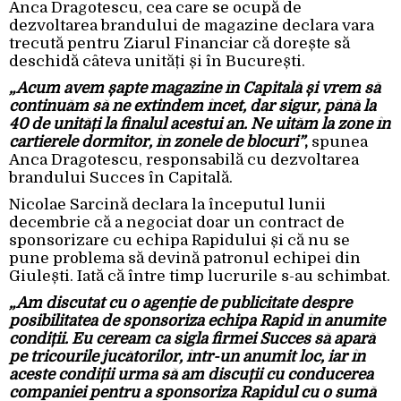
Anca Dragotescu, cea care se ocupă de
dezvoltarea brandului de magazine declara vara
trecută pentru Ziarul Financiar că dorește să
deschidă câteva unități și în București.
„Acum avem șapte magazine în Capitală și vrem să
continuăm să ne extindem încet, dar sigur, până la
40 de unități la finalul acestui an. Ne uităm la zone în
cartierele dormitor, în zonele de blocuri”
,
spunea
Anca Dragotescu, responsabilă cu dezvoltarea
brandului Succes în Capitală.
Nicolae Sarcină declara la începutul lunii
decembrie că a negociat doar un contract de
sponsorizare cu echipa Rapidului și că nu se
pune problema să devină patronul echipei din
Giulești. Iată că între timp lucrurile s-au schimbat.
„Am discutat cu o agenție de publicitate despre
posibilitatea de sponsoriza echipa
Rapid
în anumite
condiții. Eu ceream ca sigla firmei Succes să apară
pe tricourile jucătorilor, într-un anumit loc, iar în
aceste condiții urma să am discuții cu conducerea
companiei pentru a sponsoriza Rapidul cu o sumă