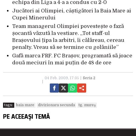
echipa din Liga a 4-a a condus cu 2-0
Jucători ai Olimpiei, câștigători la Baia Mare ai
Cupei Minerului
Team managerul Olimpiei povestește o fază
șocantă văzută la vestiare. „Tot staff-ul
Brașovului țipa la arbitri, îi călăreau, cereau
penalty. Vreau să se termine cu golăniile”
Gafă marca FRF. FC Brașov, programată să joace
două meciuri în mai puțin de 48 de ore
04 Feb. 2009, 17:35
Seria 2
tags:
baia mare
divizionara secunda
tg. mureș
PE ACEEAȘI TEMĂ