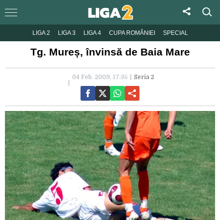
LIGA 2
LIGA 3
LIGA 4
CUPA ROMÂNIEI
SPECIAL
Tg. Mureș, învinsă de Baia Mare
04 Feb. 2009, 17:35
Seria 2