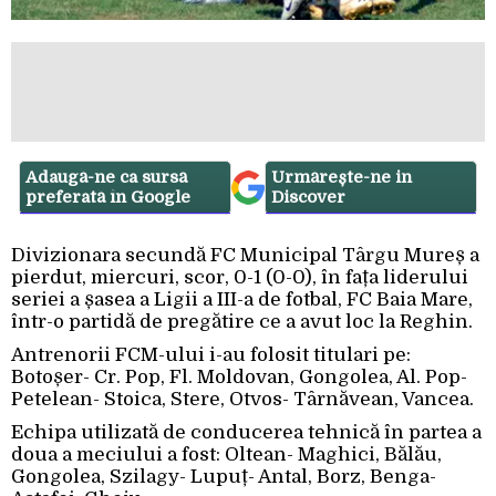
Adaugă-ne ca sursă
Urmărește-ne in
preferată în Google
Discover
Divizionara secundă FC Municipal Târgu Mureș a
pierdut, miercuri, scor, 0-1 (0-0), în fața liderului
seriei a șasea a Ligii a III-a de fotbal, FC Baia Mare,
într-o partidă de pregătire ce a avut loc la Reghin.
Antrenorii FCM-ului i-au folosit titulari pe:
Botoșer- Cr. Pop, Fl. Moldovan, Gongolea, Al. Pop-
Petelean- Stoica, Stere, Otvos- Târnăvean, Vancea.
Echipa utilizată de conducerea tehnică în partea a
doua a meciului a fost: Oltean- Maghici, Bălău,
Gongolea, Szilagy- Lupuț- Antal, Borz, Benga-