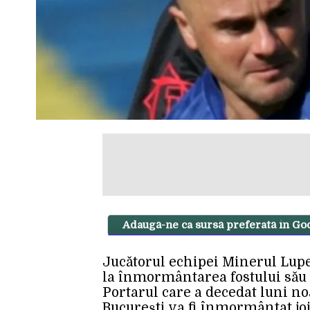
Adaugă-ne ca sursă preferată în Go
Jucătorul echipei Minerul Lupe
la înmormântarea fostului său 
Portarul care a decedat luni no
București va fi înmormântat joi