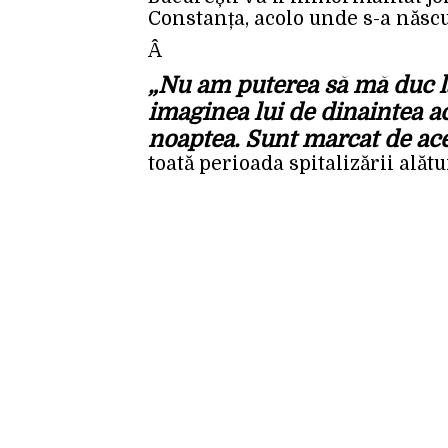
Constanța, acolo unde s-a născut
Â
„Nu am puterea să mă duc l
imaginea lui de dinaintea a
noaptea. Sunt marcat de ace
toată perioada spitalizării alăt