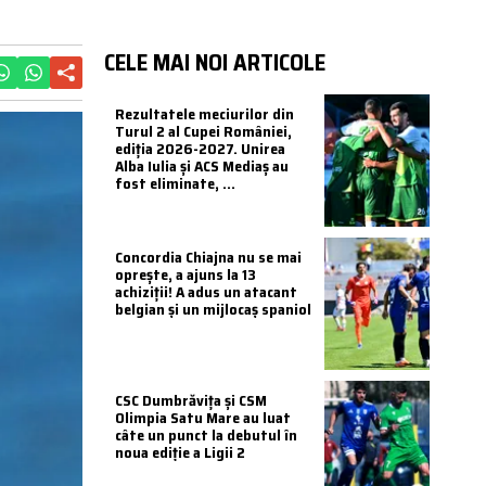
CELE MAI NOI ARTICOLE
Rezultatele meciurilor din
Turul 2 al Cupei României,
ediția 2026-2027. Unirea
Alba Iulia și ACS Mediaș au
fost eliminate, ...
Concordia Chiajna nu se mai
oprește, a ajuns la 13
achiziții! A adus un atacant
belgian și un mijlocaș spaniol
CSC Dumbrăvița și CSM
Olimpia Satu Mare au luat
câte un punct la debutul în
noua ediție a Ligii 2