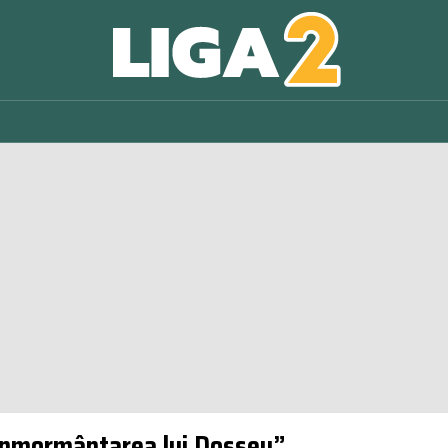
 înmormântarea lui Dossey”