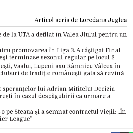
Articol scris de Loredana Juglea
 de la UTA a defilat în Valea Jiului pentru un
tru promovarea în Liga 3. A câștigat Final
deși terminase sezonul regular pe locul 2
nești, Vaslui, Lupeni sau Râmnicu Vâlcea în
i cluburi de tradiție românești gata să revină
 speranțelor lui Adrian Mititelu! Decizia
rești în cazul despăgubirii ca urmare a
 pe Steaua și a semnat contractul vieții: „În
mier League”