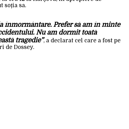
 soția sa.
a înmormântare. Prefer să am în minte
ccidentului. Nu am dormit toată
astă tragedie”
, a declarat cel care a fost pe
uri de Dossey.