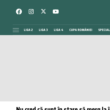
LIGA 2
LIGA 3
LIGA 4
CUPA ROMÂNIEI
SPECIAL
„Nu cred că sunt în stare să merg la