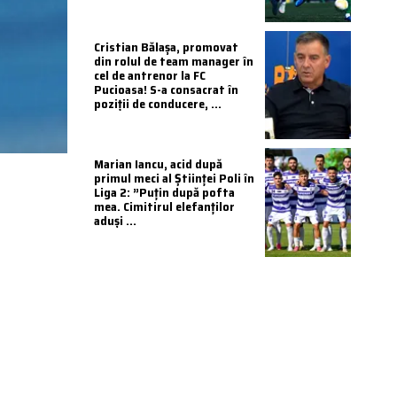
Cristian Bălașa, promovat
din rolul de team manager în
cel de antrenor la FC
Pucioasa! S-a consacrat în
poziții de conducere, ...
Marian Iancu, acid după
primul meci al Științei Poli în
Liga 2: ”Puțin după pofta
mea. Cimitirul elefanților
aduși ...