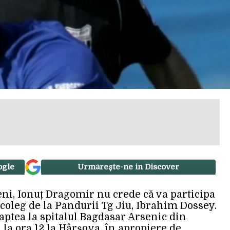
ogle
Urmărește-ne in Discover
ni, Ionuț Dragomir nu crede că va participa
coleg de la Pandurii Tg Jiu, Ibrahim Dossey.
aptea la spitalul Bagdasar Arsenic din
 la ora 12 la Hârșova, în apropiere de