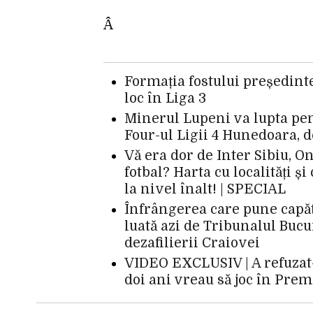
Â
Formația fostului președinte
loc în Liga 3
Minerul Lupeni va lupta pen
Four-ul Ligii 4 Hunedoara, 
Vă era dor de Inter Sibiu, O
fotbal? Harta cu localități ș
la nivel înalt! | SPECIAL
Înfrângerea care pune capăt
luată azi de Tribunalul Bucu
dezafilierii Craiovei
VIDEO EXCLUSIV | A refuzat-o
doi ani vreau să joc în Pre