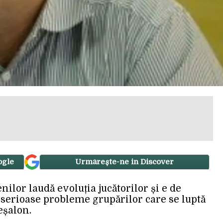
ogle
Urmărește-ne in Discover
nilor laudă evoluția jucătorilor și e de
 serioase probleme grupărilor care se luptă
eșalon.