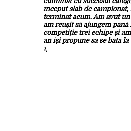
culminat cu succesul categor
început slab de campionat, 
terminat acum. Am avut un 
am reușit să ajungem până î
competiție trei echipe și am
an își propune să se bată la
Â