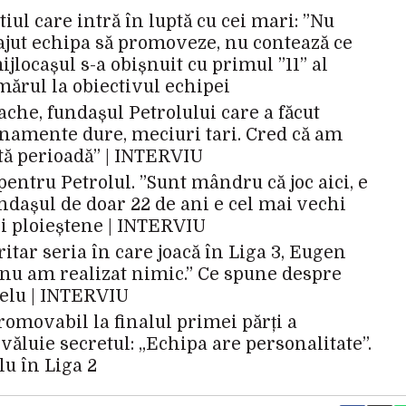
iul care intră în luptă cu cei mari: ”Nu
 ajut echipa să promoveze, nu contează ce
ijlocașul s-a obișnuit cu primul ”11” al
mărul la obiectivul echipei
che, fundașul Petrolului care a făcut
enamente dure, meciuri tari. Cred că am
stă perioadă” | INTERVIU
 pentru Petrolul. ”Sunt mândru că joc aici, e
undașul de doar 22 de ani e cel mai vechi
i ploieștene | INTERVIU
tar seria în care joacă în Liga 3, Eugen
nu am realizat nimic.” Ce spune despre
itelu | INTERVIU
romovabil la finalul primei părți a
văluie secretul: „Echipa are personalitate”.
u în Liga 2