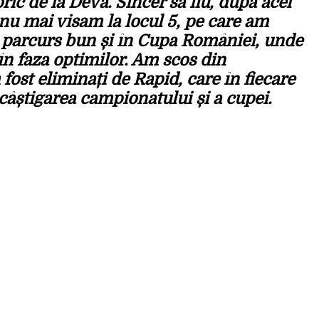
ic de la Deva. Sincer să fiu, după acel
nu mai visam la locul 5, pe care am
parcurs bun și în Cupa României, unde
n faza optimilor. Am scos din
 fost eliminați de Rapid, care în fiecare
 câștigarea campionatului și a cupei.