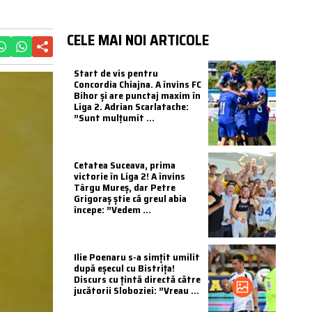
CELE MAI NOI ARTICOLE
Start de vis pentru
Concordia Chiajna. A învins FC
Bihor și are punctaj maxim în
Liga 2. Adrian Scarlatache:
”Sunt mulțumit ...
Cetatea Suceava, prima
victorie în Liga 2! A învins
Târgu Mureș, dar Petre
Grigoraș știe că greul abia
începe: ”Vedem ...
Ilie Poenaru s-a simțit umilit
după eșecul cu Bistrița!
Discurs cu țintă directă către
jucătorii Sloboziei: ”Vreau ...