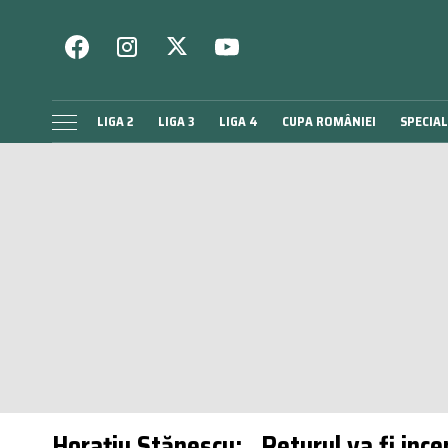
LIGA 2
LIGA 3
LIGA 4
CUPA ROMÂNIEI
SPECIAL
Horațiu Stănescu: „Returul va fi ince