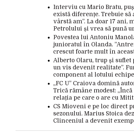
Interviu cu Mario Bratu, pușt
există diferențe. Trebuie să
vârstă am”. La doar 17 ani, m
Petrolului și vrea să pună u
Povestea lui Antoniu Manola
junioratul în Olanda. ”Antr
crescut foarte mult în acea
Alberto Olaru, trup și suflet
un vis devenit realitate”. F
component al lotului echipe
„FC U” Craiova domină autori
Trică rămâne modest: „Încă 
relația pe care o are cu Mit
CS Mioveni e pe loc direct p
sezonului. Marius Stoica dez
Clinceniul a devenit exempl