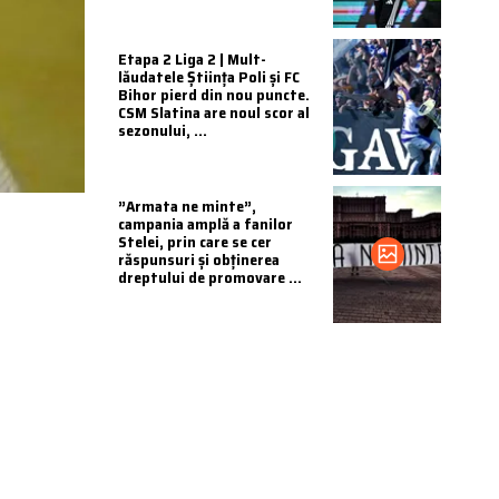
Etapa 2 Liga 2 | Mult-
lăudatele Știința Poli și FC
Bihor pierd din nou puncte.
CSM Slatina are noul scor al
sezonului, ...
”Armata ne minte”,
campania amplă a fanilor
Stelei, prin care se cer
răspunsuri și obținerea
dreptului de promovare ...