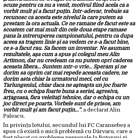
scuze pentru că nu a venit, motivul fiind acela că a
vorbit mult și a făcut puțin. Într-adevăr, trebuie să
recunosc că acesta este nivelul la care putem să
prestăm la ora actuală. Ce ne rămâne de făcut este să
scoatem cât mai mult din cele două etape rămase
până la întreruperea campionatului, pentru ca după
aceea să tragem linie și să vedem ce s-a făcut bine,
ce s-a făcut rău. Să facem un inventar. Ne asumăm
rezultatele, așa cum a spus și colegul meu Alin
Artimon, dar nu credeam că nu putem opri căderea
aceasta liberă… Suntem într-o vrie… Sperăm și ne
dorim să oprim cât mai repede această cădere, ne
dorim asta chiar la următorul meci, cel cu
Tărlungeniul, chiar dacă ne așteaptă un joc foarte
freu, cu o echipă foarte bună a seriei, agresivă,
arțăgoasă, fără veleități tehnice, dar o echipă cu un
joc direct pe poartă. Vorbele sunt de prisos, am
vorbit mult și am făcut puțin…”
, a declarat Alin
Paleacu.
În privința lotului, secundul lui FC Caransebeș a
spus că există o mică problemă cu Dârvaru, care a
fost plecat cu probleme personale la Botoșani și