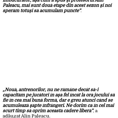
îmbucurător, așa cum a spus și profesorul Alin
Paleacu, mai sunt două etape din acest sezon și noi
sperăm totuși să acumulăm puncte”
.
„Nouă, antrenorilor, nu ne rămâne decât să-i
capacităm pe jucători în așa fel încât la ora jocului să
fie în cea mai bună formă, dar e greu atunci când se
acumulează șapte înfrângeri. Ne dorim ca în cel mai
scurt timp să oprim această cădere liberă”
, a
adăugat Alin Paleacu.