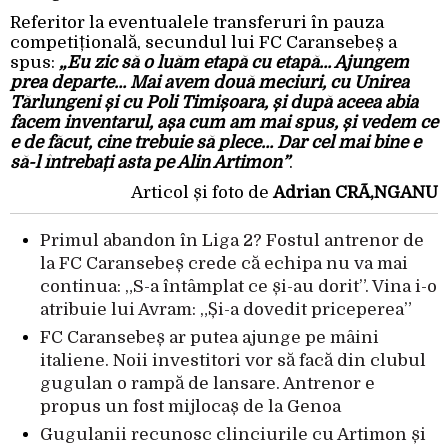
Referitor la eventualele transferuri în pauza
competițională, secundul lui FC Caransebeș a
spus:
„Eu zic să o luăm etapă cu etapă… Ajungem
prea departe… Mai avem două meciuri, cu Unirea
Tărlungeni și cu Poli Timișoara, și după aceea abia
facem inventarul, așa cum am mai spus, și vedem ce
e de făcut, cine trebuie să plece… Dar cel mai bine e
să-l întrebați asta pe Alin Artimon”
.
Articol și foto de
Adrian CRÃ‚NGANU
Primul abandon în Liga 2? Fostul antrenor de
la FC Caransebeș crede că echipa nu va mai
continua: „S-a întâmplat ce și-au dorit”. Vina i-o
atribuie lui Avram: „Și-a dovedit priceperea”
FC Caransebeș ar putea ajunge pe mâini
italiene. Noii investitori vor să facă din clubul
gugulan o rampă de lansare. Antrenor e
propus un fost mijlocaș de la Genoa
Gugulanii recunosc clinciurile cu Artimon și