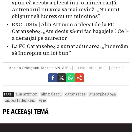
spun că acesta a plecat într-o minivacanță.
Antrenorul nu vrea să mai revină: „Nu sunt
obișnuit să lucrez cu un mincinos”
EXCLUSIV | Alin Artimon a plecat de la FC
Caransebeș: „Am decis să-mi fac bagajele”. Ce l-
a deranjat pe antrenor
La FC Caransebeș a sunat adunarea. „Încercăm
să încropim un lot bun”
Adrian Crânganu
,
Marius ANGHEL
20 Nov. 2014, 16:28
Seria 2
tags:
alin artimon
alin paleacu
caransebes
gheorghe goșa
unirea tarlungeni
vrie
PE ACEEAȘI TEMĂ