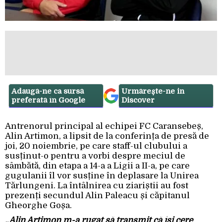
Adaugă-ne ca sursă
Urmărește-ne in
preferată în Google
Discover
Antrenorul principal al echipei FC Caransebeș,
Alin Artimon, a lipsit de la conferința de presă de
joi, 20 noiembrie, pe care staff-ul clubului a
susținut-o pentru a vorbi despre meciul de
sâmbătă, din etapa a 14-a a Ligii a II-a, pe care
gugulanii îl vor susține în deplasare la Unirea
Tărlungeni. La întâlnirea cu ziariștii au fost
prezenți secundul Alin Paleacu și căpitanul
Gheorghe Goșa.
„Alin Artimon m-a rugat să transmit că își cere