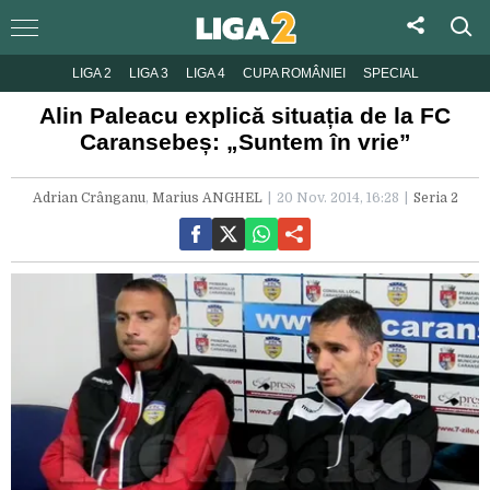
LIGA 2
LIGA 3
LIGA 4
CUPA ROMÂNIEI
SPECIAL
Alin Paleacu explică situația de la FC
Caransebeș: „Suntem în vrie”
Adrian Crânganu
,
Marius ANGHEL
20 Nov. 2014, 16:28
Seria 2