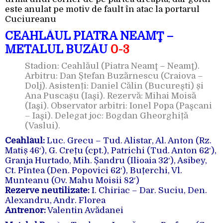
este anulat pe motiv de fault în atac la portarul
Cuciureanu
CEAHLĂUL PIATRA NEAMŢ –
METALUL BUZĂU
0-3
Stadion: Ceahlăul (Piatra Neamţ – Neamţ).
Arbitru: Dan Ștefan Buzărnescu (Craiova –
Dolj). Asistenți: Daniel Călin (Bucureşti) și
Ana Puscașu (Iaşi). Rezervă: Mihai Moisă
(Iaşi). Observator arbitri: Ionel Popa (Paşcani
– Iaşi). Delegat joc: Bogdan Gheorghiță
(Vaslui).
Ceahlăul:
Luc. Grecu – Tud. Alistar, Al. Anton (Rz.
Matiș 46′), G. Crețu (cpt.), Patrichi (Tud. Anton 62′),
Granja Hurtado, Mih. Șandru (Ilioaia 32′), Asibey,
Ct. Pîntea (Den. Popovici 62′), Buțerchi, Vl.
Munteanu (Ov. Mahu Moisii 82′)
Rezerve neutilizate:
I. Chiriac – Dar. Suciu, Den.
Alexandru, Andr. Florea
Antrenor:
Valentin Avădanei