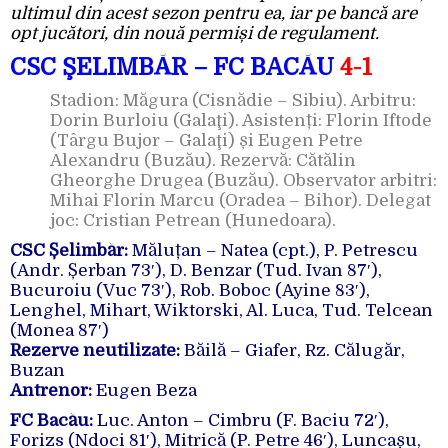
ultimul din acest sezon pentru ea, iar pe bancă are
opt jucători, din nouă permiși de regulament.
CSC ŞELIMBĂR – FC BACĂU
4-1
Stadion: Măgura (Cisnădie – Sibiu). Arbitru:
Dorin Burloiu (Galaţi). Asistenți: Florin Iftode
(Târgu Bujor – Galaţi) și Eugen Petre
Alexandru (Buzău). Rezervă: Cătălin
Gheorghe Drugea (Buzău). Observator arbitri:
Mihai Florin Marcu (Oradea – Bihor). Delegat
joc: Cristian Petrean (Hunedoara).
CSC Șelimbăr:
Măluțan – Natea (cpt.), P. Petrescu
(Andr. Șerban 73′), D. Benzar (Tud. Ivan 87′),
Bucuroiu (Vuc 73′), Rob. Boboc (Ayine 83′),
Lenghel, Mihart, Wiktorski, Al. Luca, Tud. Telcean
(Monea 87′)
Rezerve neutilizate:
Băilă – Giafer, Rz. Călugăr,
Buzan
Antrenor:
Eugen Beza
FC Bacău:
Luc. Anton – Cimbru (F. Baciu 72′),
Forizs (Ndoci 81′), Mitrică (P. Petre 46′), Luncașu,