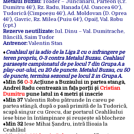
Metalul Buzău:
Toader – Juncănaru, Parfeon (Cr.
Dumitru 46′), Rz. Radu, Hanada (Al. Oancea 60′),
Tudorică (Cimpoeșu 46′), Ad. Moldovan (D. Oprea
46′), Gavric, Rz. Milea (Puiu 64′), Opaiț, Val. Robu
(cpt.)
Rezerve neutilizate:
Iul. Dinu – Val. Dumitrache,
Băncilă, Saim Tudor
Antrenor:
Valentin Stan
♦
Ceahlăul își ia adio de la Liga 2 cu o înfrângere pe
teren propriu, 0-3 contra Metalul Buzău. Ceahlăul
părăsește campionatul de pe locul 7 din Grupa A a
play-out-ului, cu 20 de puncte. Metalul Buzău, cu 50
de puncte, termină sezonul pe locul 2 în Grupa A.
♦Min 56
0-3
Acțiune a Buzăului în partea stângă,
Andrei Radu centrează în fața porții și
Cristian
Dumitru
pune latul în 4 metri și înscrie
♦Min 37
Valentin Robu pătrunde în careu pe
partea stângă, după o pasă primită de la Tudorică,
scapă singur cu Grecu, dar portarul Ceahlăului
iese bine în întâmpinare și reușește să blocheze
♦Min 32
Iese Mihai Șandru, intră Ilioaia la
Ceahlăul