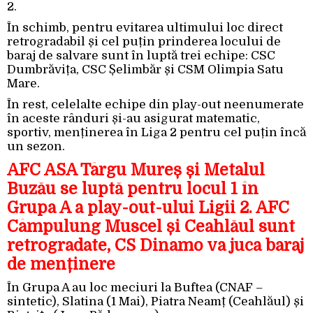
2.
În schimb, pentru evitarea ultimului loc direct
retrogradabil și cel puțin prinderea locului de
baraj de salvare sunt în luptă trei echipe: CSC
Dumbrăvița, CSC Șelimbăr și CSM Olimpia Satu
Mare.
În rest, celelalte echipe din play-out neenumerate
în aceste rânduri și-au asigurat matematic,
sportiv, menținerea în Liga 2 pentru cel puțin încă
un sezon.
AFC ASA Târgu Mureș și Metalul
Buzău se luptă pentru locul 1 în
Grupa A a play-out-ului Ligii 2. AFC
Câmpulung Muscel și Ceahlăul sunt
retrogradate, CS Dinamo va juca baraj
de menținere
În Grupa A au loc meciuri la Buftea (CNAF –
sintetic), Slatina (1 Mai), Piatra Neamț (Ceahlăul) și