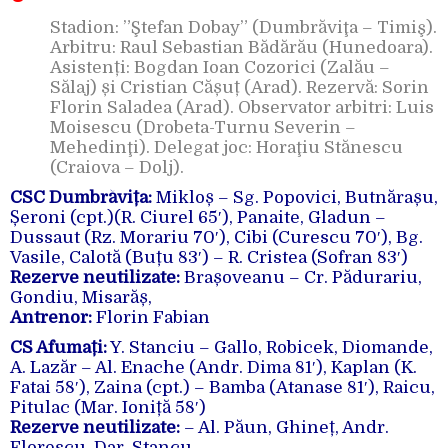
Stadion: ”Ştefan Dobay” (Dumbrăviţa – Timiş).
Arbitru: Raul Sebastian Bădărău (Hunedoara).
Asistenți: Bogdan Ioan Cozorici (Zalău –
Sălaj) și Cristian Cășuț (Arad). Rezervă: Sorin
Florin Saladea (Arad). Observator arbitri: Luis
Moisescu (Drobeta-Turnu Severin –
Mehedinţi). Delegat joc: Horaţiu Stănescu
(Craiova – Dolj).
CSC Dumbrăvița:
Mikloș – Sg. Popovici, Butnărașu,
Șeroni (cpt.)(R. Ciurel 65′), Panaite, Gladun –
Dussaut (Rz. Morariu 70′), Cibi (Curescu 70′), Bg.
Vasile, Calotă (Buțu 83′) – R. Cristea (Sofran 83′)
Rezerve neutilizate:
Brașoveanu – Cr. Pădurariu,
Gondiu, Misarăș,
Antrenor:
Florin Fabian
CS Afumați:
Y. Stanciu – Gallo, Robicek, Diomande,
A. Lazăr – Al. Enache (Andr. Dima 81′), Kaplan (K.
Fatai 58′), Zaina (cpt.) – Bamba (Atanase 81′), Raicu,
Pitulac (Mar. Ioniță 58′)
Rezerve neutilizate:
– Al. Păun, Ghineț, Andr.
Florescu, Dar. Stancu