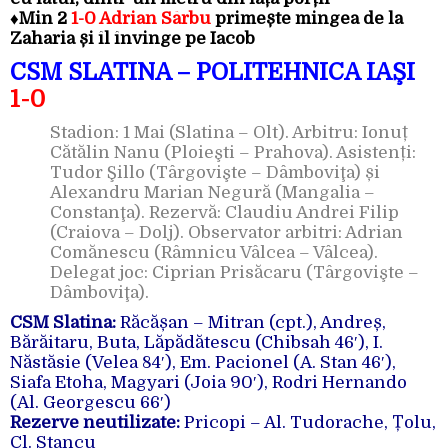
♦Min 2
1-0 Adrian Sârbu
primește mingea de la
Zaharia și îl învinge pe Iacob
CSM SLATINA – POLITEHNICA IAŞI
1-0
Stadion: 1 Mai (Slatina – Olt). Arbitru: Ionuț
Cătălin Nanu (Ploieşti – Prahova). Asistenți:
Tudor Şillo (Târgovişte – Dâmboviţa) și
Alexandru Marian Negură (Mangalia –
Constanţa). Rezervă: Claudiu Andrei Filip
(Craiova – Dolj). Observator arbitri: Adrian
Comănescu (Râmnicu Vâlcea – Vâlcea).
Delegat joc: Ciprian Prisăcaru (Târgovişte –
Dâmboviţa).
CSM Slatina:
Răcășan – Mitran (cpt.), Andreș,
Bărăitaru, Buta, Lăpădătescu (Chibsah 46′), I.
Năstăsie (Velea 84′), Em. Pacionel (A. Stan 46′),
Siafa Etoha, Magyari (Joia 90′), Rodri Hernando
(Al. Georgescu 66′)
Rezerve neutilizate:
Pricopi – Al. Tudorache, Țolu,
Cl. Stancu