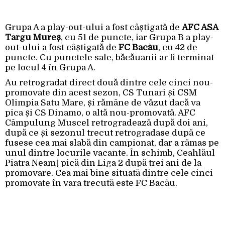
Grupa A a play-out-ului a fost câștigată de
AFC ASA
Târgu Mureș
, cu 51 de puncte, iar Grupa B a play-
out-ului a fost câștigată de
FC Bacău
, cu 42 de
puncte. Cu punctele sale, băcăuanii ar fi terminat
pe locul 4 în Grupa A.
Au retrogradat direct două dintre cele cinci nou-
promovate din acest sezon, CS Tunari și CSM
Olimpia Satu Mare, și rămâne de văzut dacă va
pica și CS Dinamo, o altă nou-promovată. AFC
Câmpulung Muscel retrogradează după doi ani,
după ce și sezonul trecut retrogradase după ce
fusese cea mai slabă din campionat, dar a rămas pe
unul dintre locurile vacante. În schimb, Ceahlăul
Piatra Neamț pică din Liga 2 după trei ani de la
promovare. Cea mai bine situată dintre cele cinci
promovate în vara trecută este FC Bacău.