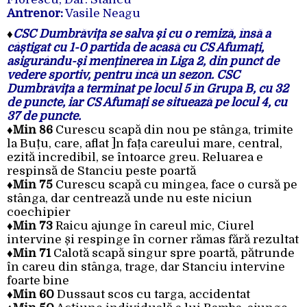
Antrenor:
Vasile Neagu
♦
CSC Dumbrăvița se salva și cu o remiză, însă a
câștigat cu 1-0 partida de acasă cu CS Afumați,
asigurându-și menținerea în Liga 2, din punct de
vedere sportiv, pentru încă un sezon. CSC
Dumbrăvița a terminat pe locul 5 în Grupa B, cu 32
de puncte, iar CS Afumați se situează pe locul 4, cu
37 de puncte.
♦Min 86
Curescu scapă din nou pe stânga, trimite
la Buțu, care, aflat ]n fața careului mare, central,
ezită incredibil, se întoarce greu. Reluarea e
respinsă de Stanciu peste poartă
♦Min 75
Curescu scapă cu mingea, face o cursă pe
stânga, dar centrează unde nu este niciun
coechipier
♦Min 73
Raicu ajunge în careul mic, Ciurel
intervine și respinge în corner rămas fără rezultat
♦Min 71
Calotă scapă singur spre poartă, pătrunde
în careu din stânga, trage, dar Stanciu intervine
foarte bine
♦Min 60
Dussaut scos cu targa, accidentat