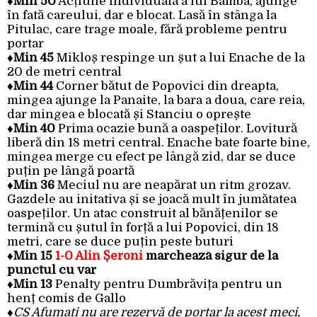
♦Min 50
Acțiune individuală a lui Bamba, ajunge
în fată careului, dar e blocat. Lasă în stânga la
Pitulac, care trage moale, fără probleme pentru
portar
♦Min 45
Mikloș respinge un șut a lui Enache de la
20 de metri central
♦Min 44
Corner bătut de Popovici din dreapta,
mingea ajunge la Panaite, la bara a doua, care reia,
dar mingea e blocată și Stanciu o oprește
♦Min 40
Prima ocazie bună a oaspeților. Lovitură
liberă din 18 metri central. Enache bate foarte bine,
mingea merge cu efect pe lângă zid, dar se duce
puțin pe lângă poartă
♦Min 36
Meciul nu are neapărat un ritm grozav.
Gazdele au initativa și se joacă mult în jumătatea
oaspeților. Un atac construit al bănățenilor se
termină cu șutul în forță a lui Popovici, din 18
metri, care se duce puțin peste buturi
♦Min 15
1-0 Alin Șeroni
marchează sigur de la
punctul cu var
♦Min 13
Penalty pentru Dumbrăvița pentru un
henț comis de Gallo
♦
CS Afumați nu are rezervă de portar la acest meci,