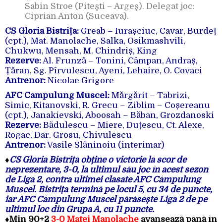
Sabin Stroe (Piteşti – Argeş). Delegat joc:
Ciprian Anton (Suceava).
CS Gloria Bistrița:
Greab – Iurașciuc, Cavar, Burdeț
(cpt.), Mat. Manolache, Salka, Osikmashvili,
Chukwu, Mensah, M. Chindriș, King
Rezerve:
Al. Frunză – Tonini, Câmpan, Andraș,
Țăran, Sg. Pîrvulescu, Ayeni, Lehaire, O. Covaci
Antrenor:
Nicolae Grigore
AFC Câmpulung Muscel:
Mărgărit – Tabrizi,
Simic, Kitanovski, R. Grecu – Ziblim – Coșereanu
(cpt.), Janakievski, Aboosah – Băban, Grozdanoski
Rezerve:
Bădulescu – Miere, Duțescu, Ct. Alexe,
Rogac, Dar. Grosu, Chivulescu
Antrenor:
Vasile Slăninoiu (interimar)
♦
CS Gloria Bistrița obține o victorie la scor de
neprezentare, 3-0, la ultimul său joc în acest sezon
de Liga 2, contra ultimei clasate AFC Câmpulung
Muscel. Bistrița termină pe locul 5, cu 34 de puncte,
iar AFC Câmpulung Muscel părăsește Liga 2 de pe
ultimul loc din Grupa A, cu 11 puncte.
♦Min 90+2
3-0 Matei Manolache
avansează până în