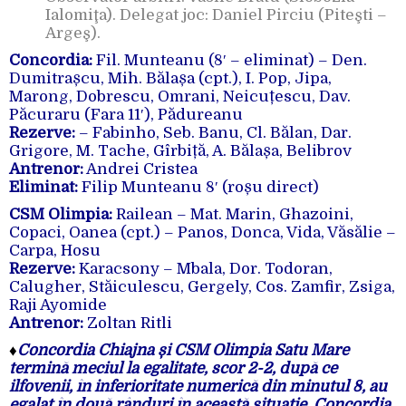
Ialomiţa). Delegat joc: Daniel Pirciu (Piteşti –
Argeş).
Concordia:
Fil. Munteanu (8′ – eliminat) – Den.
Dumitrașcu, Mih. Bălașa (cpt.), I. Pop, Jipa,
Marong, Dobrescu, Omrani, Neicuțescu, Dav.
Păcuraru (Fara 11′), Pădureanu
Rezerve:
– Fabinho, Seb. Banu, Cl. Bălan, Dar.
Grigore, M. Tache, Gîrbiță, A. Bălașa, Belibrov
Antrenor:
Andrei Cristea
Eliminat:
Filip Munteanu 8′ (roșu direct)
CSM Olimpia:
Railean – Mat. Marin, Ghazoini,
Copaci, Oanea (cpt.) – Panos, Donca, Vida, Văsălie –
Carpa, Hosu
Rezerve:
Karacsony – Mbala, Dor. Todoran,
Calugher, Stăiculescu, Gergely, Cos. Zamfir, Zsiga,
Raji Ayomide
Antrenor:
Zoltan Ritli
♦
Concordia Chiajna și CSM Olimpia Satu Mare
termină meciul la egalitate, scor 2-2, după ce
ilfovenii, în inferioritate numerică din minutul 8, au
egalat în două rânduri în această situație. Concordia