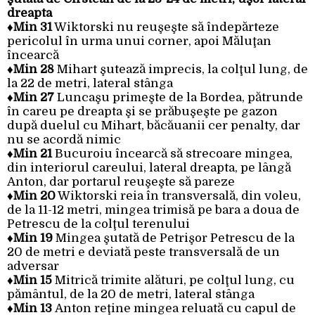
dreapta
♦Min 31
Wiktorski nu reuşeşte să îndepărteze
pericolul în urma unui corner, apoi Măluţan
încearcă
♦Min 28
Mihart şutează imprecis, la colţul lung, de
la 22 de metri, lateral stânga
♦Min 27
Luncaşu primeşte de la Bordea, pătrunde
în careu pe dreapta şi se prăbuşeşte pe gazon
după duelul cu Mihart, băcăuanii cer penalty, dar
nu se acordă nimic
♦Min 21
Bucuroiu încearcă să strecoare mingea,
din interiorul careului, lateral dreapta, pe lângă
Anton, dar portarul reuşeşte să pareze
♦Min 20
Wiktorski reia în transversală, din voleu,
de la 11-12 metri, mingea trimisă pe bara a doua de
Petrescu de la colţul terenului
♦Min 19
Mingea şutată de Petrişor Petrescu de la
20 de metri e deviată peste transversală de un
adversar
♦Min 15
Mitrică trimite alături, pe colţul lung, cu
pământul, de la 20 de metri, lateral stânga
♦Min 13
Anton reţine mingea reluată cu capul de