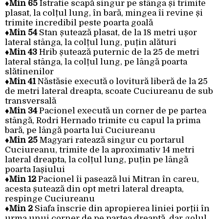
♦Min 65
Istratie scapă singur pe stânga și trimite
plasat, la colțul lung, în bară, mingea îi revine și
trimite incredibil peste poarta goală
♦Min 54
Stan șutează plasat, de la 18 metri ușor
lateral stânga, la colțul lung, puțin alături
♦Min 43
Hrib șutează puternic de la 25 de metri
lateral stânga, la colțul lung, pe lângă poarta
slătinenilor
♦Min 41
Năstăsie execută o lovitură liberă de la 25
de metri lateral dreapta, scoate Cuciureanu de sub
transversală
♦Min 34
Pacionel execută un corner de pe partea
stângă, Rodri Hernado trimite cu capul la prima
bară, pe lângă poarta lui Cuciureanu
♦Min 25
Magyari ratează singur cu portarul
Cuciureanu, trimite de la aproximativ 14 metri
lateral dreapta, la colțul lung, puțin pe lângă
poarta Iașiului
♦Min 12
Pacionel îi pasează lui Mitran în careu,
acesta șutează din opt metri lateral dreapta,
respinge Cuciureanu
♦Min 2
Siafa înscrie din apropierea liniei porții în
urma unui corner de pe partea dreaptă, dar golul