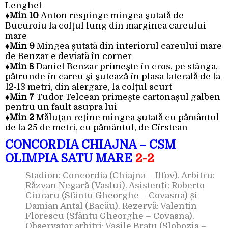
Lenghel
♦Min 10
Anton respinge mingea şutată de
Bucuroiu la colţul lung din marginea careului
mare
♦Min 9
Mingea şutată din interiorul careului mare
de Benzar e deviată în corner
♦Min 8
Daniel Benzar primeşte în cros, pe stânga,
pătrunde în careu şi şutează în plasa laterală de la
12-13 metri, din alergare, la colţul scurt
♦Min 7
Tudor Telcean primeşte cartonaşul galben
pentru un fault asupra lui
♦Min 2
Măluţan reţine mingea şutată cu pământul
de la 25 de metri, cu pământul, de Cîrstean
CONCORDIA CHIAJNA – CSM
OLIMPIA SATU MARE
2-2
Stadion: Concordia (Chiajna – Ilfov). Arbitru:
Răzvan Negară (Vaslui). Asistenți: Roberto
Ciuraru (Sfântu Gheorghe – Covasna) și
Damian Antal (Bacău). Rezervă: Valentin
Florescu (Sfântu Gheorghe – Covasna).
Observator arbitri: Vasile Bratu (Slobozia –