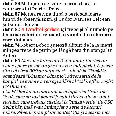
♦Min 89
Măluţan intervine la prima bară, la
centrarea lui Patrick Petre
♦Min 87
Monea revine după o perioadă foarte
lungă de absenţă. Intră şi Tudor Ivan. Ies Telcean
şi Daniel Benzar
♦Min 80
4-1 Andrei Şerban
îşi trece şi el numele pe
lista marcatorilor, reluând în vinclu din interiorul
careului mare
♦Min 74
Robert Boboc şutează alături de la 18 metri,
mingea trece de puţin pe lângă bara din stânga lui
Anton
♦
Min
65
Meciul e întrerupt 2-3 minute, fiindcă un
câine apare pe gazon şi e cu greu îndepărtat. O parte
din cei circa 300 de suporteri – plouă la Cisnădie –
scandează ”Dinamo! Dinamo”, adversarul de la
barajul de evitare a retrogradării al ”călăreţilor roşii”.
CS Dinamo.
♦
La FC Bacău nu mai sunt la echipă nici Ursu, nici
Vodă, care au fost actorii jocului direct din sezonul
regular, care trebuia câștigat la ”masa verde” de CSC
Șelimbăr, însă s-au întâmplat o serie de lucruri
hilare. Sibienii n-au plătit contestația și aceasta nici