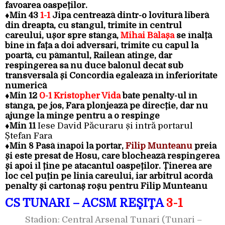
favoarea oaspeților.
♦Min 43
1-1
Jipa centrează dintr-o lovitură liberă
din dreapta, cu stângul, trimite în centrul
careului, ușor spre stânga,
Mihai Bălașa
se înalță
bine în fața a doi adversari, trimite cu capul la
poartă, cu pământul, Railean atinge, dar
respingerea sa nu duce balonul decât sub
transversală și Concordia egalează în inferioritate
numerică
♦Min 12
0-1 Kristopher Vida
bate penalty-ul în
stânga, pe jos, Fara plonjează pe direcție, dar nu
ajunge la minge pentru a o respinge
♦Min 11
Iese David Păcuraru și intră portarul
Ștefan Fara
♦Min 8
Pasă înapoi la portar,
Filip Munteanu
preia
și este presat de Hosu, care blochează respingerea
și apoi îl ține pe atacantul oaspeților. Ținerea are
loc cel puțin pe linia careului, iar arbitrul acordă
penalty și cartonaș roșu pentru Filip Munteanu
CS TUNARI – ACSM REŞIŢA
3-1
Stadion: Central Arsenal Tunari (Tunari –