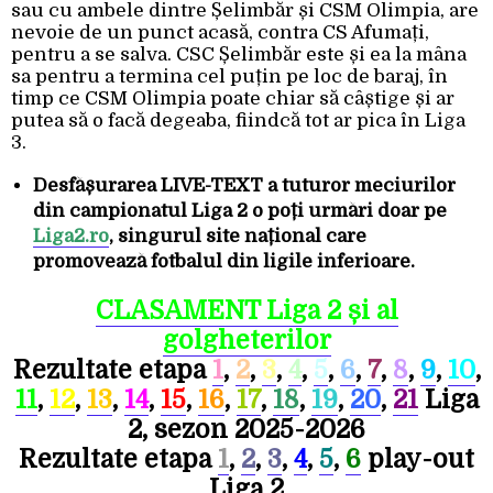
sau cu ambele dintre Șelimbăr și CSM Olimpia, are
nevoie de un punct acasă, contra CS Afumați,
pentru a se salva. CSC Șelimbăr este și ea la mâna
sa pentru a termina cel puțin pe loc de baraj, în
timp ce CSM Olimpia poate chiar să câștige și ar
putea să o facă degeaba, fiindcă tot ar pica în Liga
3.
Desfășurarea LIVE-TEXT a tuturor meciurilor
din campionatul Liga 2 o poți urmări doar pe
Liga2.ro
, singurul site național care
promovează fotbalul din ligile inferioare.
CLASAMENT Liga 2 și al
golgheterilor
Rezultate etapa
1
,
2
,
3
,
4
,
5
,
6
,
7
,
8
,
9
,
10
,
11
,
12
,
13
,
14
,
15
,
16
,
17
,
18
,
19
,
20
,
21
Liga
2, sezon 2025-2026
Rezultate etapa
1
,
2
,
3
,
4
,
5
,
6
play-out
Liga 2