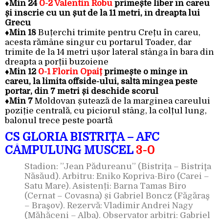
♦Min 24
0-2 Valentin Robu
primește liber în careu
și înscrie cu un șut de la 11 metri, în dreapta lui
Grecu
♦Min 18
Buțerchi trimite pentru Crețu în careu,
acesta rămâne singur cu portarul Toader, dar
trimite de la 14 metri ușor lateral stânga în bara din
dreapta a porții buzoiene
♦Min 12
0-1 Florin Opaiț
primește o minge în
careu, la limita offside-ului, saltă mingea peste
portar, din 7 metri și deschide scorul
♦Min 7
Moldovan șutează de la marginea careului
poziție centrală, cu piciorul stâng, la colțul lung,
balonul trece peste poartă
CS GLORIA BISTRIȚA – AFC
CÂMPULUNG MUSCEL
3-0
Stadion: ”Jean Pădureanu” (Bistriţa – Bistriţa
Năsăud). Arbitru: Eniko Kopriva-Biro (Carei –
Satu Mare). Asistenți: Barna Tamas Biro
(Cernat – Covasna) și Gabriel Boncz (Făgăraş
– Braşov). Rezervă: Vladimir Andrei Nagy
(Măhăceni – Alba). Observator arbitri: Gabriel