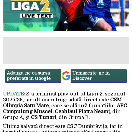
Adaugă-ne ca sursă
Urmărește-ne in
preferată în Google
Discover
UPDATE:
S-a terminat play-out-ul Ligii 2, sezonul
2025/26, iar ultima retrogradată direct este
CSM
Olimpia Satu Mare
, care se alătură formațiilor
AFC
Câmpulung Muscel, Ceahlăul Piatra Neamț
, din
Grupa A, și
CS Tunari
, din Grupa B.
Ultima salvată direct este CSC Dumbrăvița, iar în