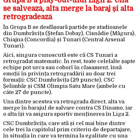
Grupa B a play-out-ului Ligii 2. Una
se salvează, alta merge la baraj și alta
retrogradează
În Grupa B se desfășoară partide pe stadioanele
din Dumbrăvița (Ștefan Dobay), Cisnădie (Măgura),
Chiajna (Concordia) și Tunari (Central Arsenal
Tunari).
Aici, singura cunoscută este că CS Tunari a
retrogradat matematic. În rest, toate celelalte șapte
echipe pot urca sau coborî în clasament, însă
emoții în privința retrogradării au doar trei
formații: CSC Dumbrăvița (29 puncte), CSC
Șelimbăr și CSM Olimpia Satu Mare (ambele cu
câte 27 de puncte).
Una dintre acestea va retrograda direct, alta va
merge în barajul de salvare contra CS Dinamo, iar
o alta își va asigura sportiv menținerea în Liga 2.
CSC Dumbrăvița, care stă și cel mai bine dintre
cele trei la capitolul prim criteriu de departajare,
în situația în care va termina la egalitate cu una