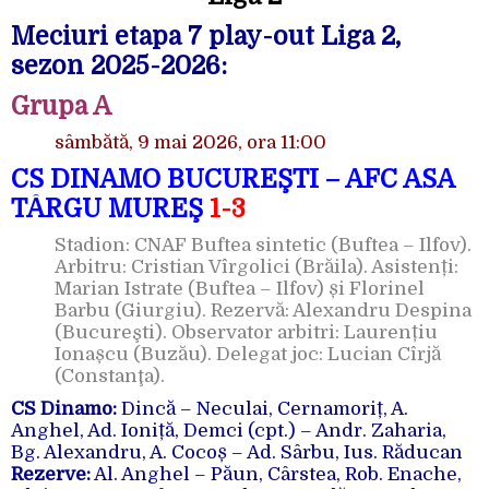
Meciuri etapa 7 play-out Liga 2,
sezon 2025-2026:
Grupa A
sâmbătă, 9 mai 2026, ora 11:00
CS DINAMO BUCUREŞTI – AFC ASA
TÂRGU MUREŞ
1-3
Stadion: CNAF Buftea sintetic (Buftea – Ilfov).
Arbitru: Cristian Vîrgolici (Brăila). Asistenți:
Marian Istrate (Buftea – Ilfov) și Florinel
Barbu (Giurgiu). Rezervă: Alexandru Despina
(Bucureşti). Observator arbitri: Laurențiu
Ionașcu (Buzău). Delegat joc: Lucian Cîrjă
(Constanţa).
CS Dinamo:
Dincă – Neculai, Cernamoriț, A.
Anghel, Ad. Ioniță, Demci (cpt.) – Andr. Zaharia,
Bg. Alexandru, A. Cocoș – Ad. Sârbu, Ius. Răducan
Rezerve:
Al. Anghel – Păun, Cârstea, Rob. Enache,