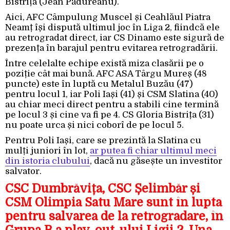
Bistrița (Jean Pădureanu).
Aici, AFC Câmpulung Muscel și Ceahlăul Piatra
Neamț își dispută ultimul joc în Liga 2, fiindcă ele
au retrogradat direct, iar CS Dinamo este sigură de
prezența în barajul pentru evitarea retrogradării.
Între celelalte echipe există miza clasării pe o
poziție cât mai bună. AFC ASA Târgu Mureș (48
puncte) este în luptă cu Metalul Buzău (47)
pentru locul 1, iar Poli Iași (41) și CSM Slatina (40)
au chiar meci direct pentru a stabili cine termină
pe locul 3 și cine va fi pe 4. CS Gloria Bistrița (31)
nu poate urca și nici coborî de pe locul 5.
Pentru Poli Iași, care se prezintă la Slatina cu
mulți juniori în lot,
ar putea fi chiar ultimul meci
din istoria clubului
, dacă nu găsește un investitor
salvator.
CSC Dumbrăvița, CSC Șelimbăr și
CSM Olimpia Satu Mare sunt în lupta
pentru salvarea de la retrogradare, în