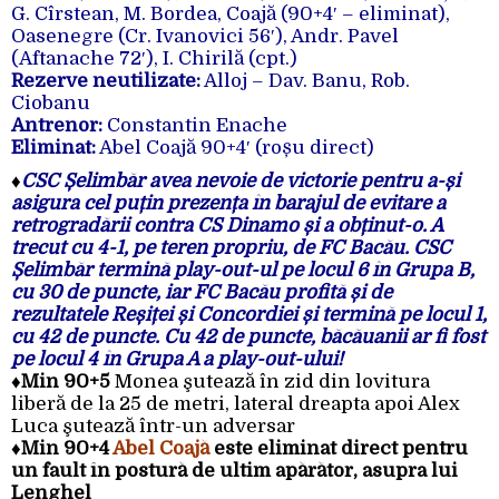
G. Cîrstean, M. Bordea, Coajă (90+4′ – eliminat),
Oasenegre (Cr. Ivanovici 56′), Andr. Pavel
(Aftanache 72′), I. Chirilă (cpt.)
Rezerve neutilizate:
Alloj – Dav. Banu, Rob.
Ciobanu
Antrenor:
Constantin Enache
Eliminat:
Abel Coajă 90+4′ (roșu direct)
♦
CSC Șelimbăr avea nevoie de victorie pentru a-și
asigura cel puțin prezența în barajul de evitare a
retrogradării contra CS Dinamo și a obținut-o. A
trecut cu 4-1, pe teren propriu, de FC Bacău. CSC
Șelimbăr termină play-out-ul pe locul 6 în Grupa B,
cu 30 de puncte, iar FC Bacău profită și de
rezultatele Reșiței și Concordiei și termină pe locul 1,
cu 42 de puncte. Cu 42 de puncte, băcăuanii ar fi fost
pe locul 4 în Grupa A a play-out-ului!
♦Min 90+5
Monea şutează în zid din lovitura
liberă de la 25 de metri, lateral dreapta apoi Alex
Luca şutează într-un adversar
♦Min 90+4
Abel Coajă
este eliminat direct pentru
un fault în postură de ultim apărător, asupra lui
Lenghel