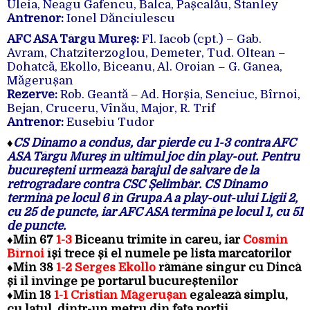
Uleia, Neagu Gafencu, Balca, Pașcalău, Stanley
Antrenor:
Ionel Dănciulescu
AFC ASA Târgu Mureș:
Fl. Iacob (cpt.) – Gab.
Avram, Chatziterzoglou, Demeter, Tud. Oltean –
Dohatcă, Ekollo, Biceanu, Al. Oroian – G. Ganea,
Măgerușan
Rezerve:
Rob. Geantă – Ad. Horșia, Senciuc, Bîrnoi,
Bejan, Cruceru, Vînău, Major, R. Trif
Antrenor:
Eusebiu Tudor
♦
CS Dinamo a condus, dar pierde cu 1-3 contra AFC
ASA Târgu Mureș în ultimul joc din play-out. Pentru
bucureșteni urmează barajul de salvare de la
retrogradare contra CSC Șelimbăr. CS Dinamo
termină pe locul 6 în Grupa A a play-out-ului Ligii 2,
cu 25 de puncte, iar AFC ASA termină pe locul 1, cu 51
de puncte.
♦Min 67
1-3
Biceanu trimite în careu, iar
Cosmin
Bîrnoi
își trece și el numele pe lista marcatorilor
♦Min 38
1-2 Serges Ekollo
rămâne singur cu Dincă
și îl învinge pe portarul bucureștenilor
♦Min 18
1-1 Cristian Măgerușan
egalează simplu,
cu latul, dintr-un metru din fața porții