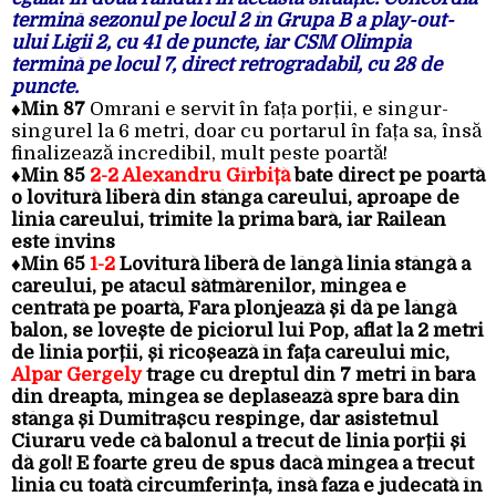
termină sezonul pe locul 2 în Grupa B a play-out-
ului Ligii 2, cu 41 de puncte, iar CSM Olimpia
termină pe locul 7, direct retrogradabil, cu 28 de
puncte.
♦Min 87
Omrani e servit în fața porții, e singur-
singurel la 6 metri, doar cu portarul în fața sa, însă
finalizează incredibil, mult peste poartă!
♦Min 85
2-2 Alexandru Gîrbiță
bate direct pe poartă
o lovitură liberă din stânga careului, aproape de
linia careului, trimite la prima bară, iar Railean
este învins
♦Min 65
1-2
Lovitură liberă de lângă linia stângă a
careului, pe atacul sătmărenilor, mingea e
centrată pe poartă, Fara plonjează și dă pe lângă
balon, se lovește de piciorul lui Pop, aflat la 2 metri
de linia porții, și ricoșează în fața careului mic,
Alpar Gergely
trage cu dreptul din 7 metri în bara
din dreapta, mingea se deplasează spre bara din
stânga și Dumitrașcu respinge, dar asistetnul
Ciuraru vede că balonul a trecut de linia porții și
dă gol! E foarte greu de spus dacă mingea a trecut
linia cu toată circumferința, însă faza e judecată în