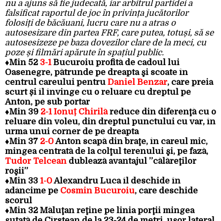
nu a ajuns să fie judecată, iar arbitrul partidei a
falsificat raportul de joc în privința jucătorilor
folosiți de băcăuani, lucru care nu a atras o
autosesizare din partea FRF, care putea, totuși, să se
autosesizeze pe baza dovezilor clare de la meci, cu
poze și filmări apărute în spațiul public.
♦Min 52
3-1
Bucuroiu profită de cadoul lui
Oasenegre, pătrunde pe dreapta şi scoate în
centrul careului pentru
Daniel Benzar
, care preia
scurt și îl învinge cu o reluare cu dreptul pe
Anton, pe sub portar
♦Min 39
2-1 Ionuț Chirilă
reduce din diferenţă cu o
reluare din voleu, din dreptul punctului cu var, în
urma unui corner de pe dreapta
♦Min 37
2-0
Anton scapă din braţe, în careul mic,
mingea centrată de la colţul terenului şi, pe fază,
Tudor Telcean
dublează avantajul ”călăreţilor
roşii”
♦Min 33
1-0
Alexandru Luca îl deschide în
adâncime pe
Cosmin Bucuroiu
, care deschide
scorul
♦Min 32 Măluţan reţine pe linia porţii mingea
şutată de Cîrstean de la 23-24 de metri, uşor lateral