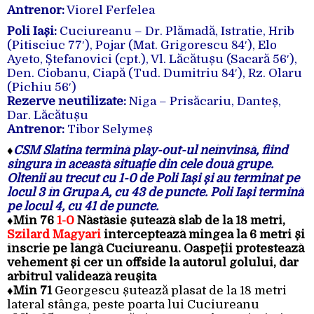
Antrenor:
Viorel Ferfelea
Poli Iași:
Cuciureanu – Dr. Plămadă, Istratie, Hrib
(Pitisciuc 77′), Pojar (Mat. Grigorescu 84′), Elo
Ayeto, Ștefanovici (cpt.), Vl. Lăcătușu (Sacară 56′),
Den. Ciobanu, Ciapă (Tud. Dumitriu 84′), Rz. Olaru
(Pichiu 56′)
Rezerve neutilizate:
Niga – Prisăcariu, Danteș,
Dar. Lăcătușu
Antrenor:
Tibor Selymeș
♦
CSM Slatina termină play-out-ul neînvinsă, fiind
singura în această situație din cele două grupe.
Oltenii au trecut cu 1-0 de Poli Iași și au terminat pe
locul 3 în Grupa A, cu 43 de puncte. Poli Iași termină
pe locul 4, cu 41 de puncte.
♦Min 76
1-0
Năstăsie șutează slab de la 18 metri,
Szilard Magyari
interceptează mingea la 6 metri și
înscrie pe lângă Cuciureanu. Oaspeții protestează
vehement și cer un offside la autorul golului, dar
arbitrul validează reușita
♦Min 71
Georgescu șutează plasat de la 18 metri
lateral stânga, peste poarta lui Cuciureanu