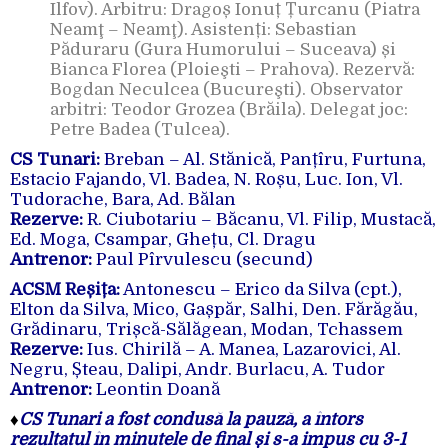
Ilfov). Arbitru: Dragoș Ionuț Țurcanu (Piatra
Neamţ – Neamţ). Asistenți: Sebastian
Păduraru (Gura Humorului – Suceava) și
Bianca Florea (Ploieşti – Prahova). Rezervă:
Bogdan Neculcea (Bucureşti). Observator
arbitri: Teodor Grozea (Brăila). Delegat joc:
Petre Badea (Tulcea).
CS Tunari:
Breban – Al. Stănică, Panțîru, Furtuna,
Estacio Fajando, Vl. Badea, N. Roșu, Luc. Ion, Vl.
Tudorache, Bara, Ad. Bălan
Rezerve:
R. Ciubotariu – Băcanu, Vl. Filip, Mustacă,
Ed. Moga, Csampar, Ghețu, Cl. Dragu
Antrenor:
Paul Pîrvulescu (secund)
ACSM Reșița:
Antonescu – Erico da Silva (cpt.),
Elton da Silva, Mico, Gașpăr, Salhi, Den. Fărăgău,
Grădinaru, Trișcă-Sălăgean, Modan, Tchassem
Rezerve:
Ius. Chirilă – A. Manea, Lazarovici, Al.
Negru, Șteau, Dalipi, Andr. Burlacu, A. Tudor
Antrenor:
Leontin Doană
♦
CS Tunari a fost condusă la pauză, a întors
rezultatul în minutele de final și s-a impus cu 3-1