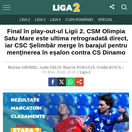
LIGA 2
LIGA 3
LIGA 4
CUPA ROMÂNIEI
SPECIAL
Final în play-out-ul Ligii 2. CSM Olimpia
Satu Mare este ultima retrogradată direct,
iar CSC Șelimbăr merge în barajul pentru
menținerea în eșalon contra CS Dinamo
Marius ANGHEL
,
Anda DELIU
,
Narcis POHOAȚĂ
,
Ovidiu BOICA
09 May. 2026, 12:58
Liga 2