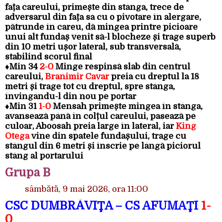
fața careului, primește din stânga, trece de
adversarul din fața sa cu o pivotare în alergare,
pătrunde în careu, dă mingea printre picioare
unui alt fundaș venit să-l blocheze și trage superb
din 10 metri ușor lateral, sub transversală,
stabilind scorul final
♦Min 34
2-0
Minge respinsă slab din centrul
careului,
Branimir Cavar
preia cu dreptul la 18
metri și trage tot cu dreptul, spre stânga,
învingându-l din nou pe portar
♦Min 31
1-0
Mensah primește mingea în stânga,
avansează până în colțul careului, pasează pe
culoar, Aboosah preia large în lateral, iar
King
Otega
vine din spatele fundașului, trage cu
stângul din 6 metri și înscrie pe lângă piciorul
stâng al portarului
Grupa B
sâmbătă, 9 mai 2026, ora 11:00
CSC DUMBRĂVIŢA – CS AFUMAŢI
1-
0