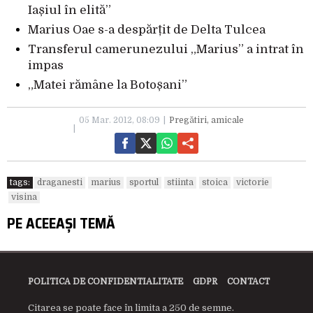
Iașiul în elită”
Marius Oae s-a despărțit de Delta Tulcea
Transferul camerunezului „Marius” a intrat în
impas
„Matei rămâne la Botoșani”
05 Mar. 2012, 08:09
Pregătiri, amicale
tags:
draganesti
marius
sportul
stiinta
stoica
victorie
visina
PE ACEEAȘI TEMĂ
POLITICA DE CONFIDENTIALITATE
GDPR
CONTACT
Citarea se poate face în limita a 250 de semne.