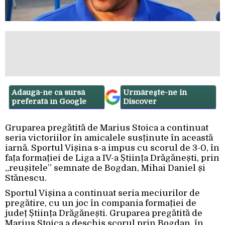
Adaugă-ne ca sursă
Urmărește-ne in
preferată în Google
Discover
Gruparea pregătită de Marius Stoica a continuat
seria victoriilor în amicalele susținute în această
iarnă. Sportul Vișina s-a impus cu scorul de 3-0, în
fața formației de Liga a IV-a Știința Drăgănești, prin
„reușitele” semnate de Bogdan, Mihai Daniel și
Stănescu.
Sportul Vișina a continuat seria meciurilor de
pregătire, cu un joc în compania formației de
județ Știința Drăgănești. Gruparea pregătită de
Marius Stoica a deschis scorul prin Bogdan, în