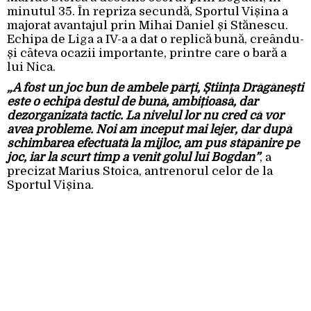
minutul 35. În repriza secundă, Sportul Vișina a
majorat avantajul prin Mihai Daniel și Stănescu.
Echipa de Liga a IV-a a dat o replică bună, creându-
și câteva ocazii importante, printre care o bară a
lui Nica.
„A fost un joc bun de ambele părți, Știința Drăgănești
este o echipă destul de bună, ambițioasă, dar
dezorganizată tactic. La nivelul lor nu cred că vor
avea probleme. Noi am început mai lejer, dar după
schimbarea efectuată la mijloc, am pus stăpânire pe
joc, iar la scurt timp a venit golul lui Bogdan”
, a
precizat Marius Stoica, antrenorul celor de la
Sportul Vișina.