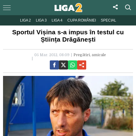
LIGA 2
LIGA 3
LIGA 4
CUPA ROMÂNIEI
SPECIAL
Sportul Vișina s-a impus în testul cu
Știința Drăgănești
05 Mar. 2012, 08:09
Pregătiri, amicale