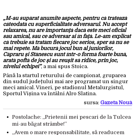
„M-au supărat anumite aspecte, pentru că tratează
câteodată cu superficialitate adversarul. Nu accept
relaxarea, nu are importanță dacă este meci oficial
sau amical, sau ce adversar ai în față. Le-am explicat
că trebuie să tratăm fiecare joc serios, sper să nu se
mai repete. Mă bucură jocul bun al juniorilor,
Căpraru și Stănescu sunt într-o formă foarte bună,
arată poftă de joc și au reușit să ridice, prin joc,
nivelul echipei”
, a mai spus Stoica.
Până la startul returului de campionat, gruparea
din sudul județului mai are programat un singur
meci amical. Vineri, pe stadionul Metalurgistul,
Sportul Vișina va întâlni Alro Slatina.
sursa:
Gazeta Nouă
Postolache: „Prietenii mei pescari de la Tulcea
mi-au băgat strâmbe!”
„Avem o mare responsabilitate, să readucem