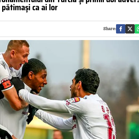
 pătimași ca ai lor
Share: