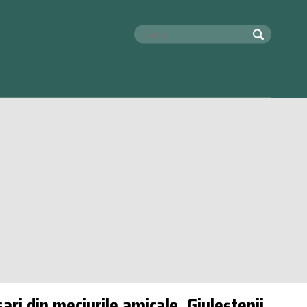
sari din meciurile amicale. Giuleștenii