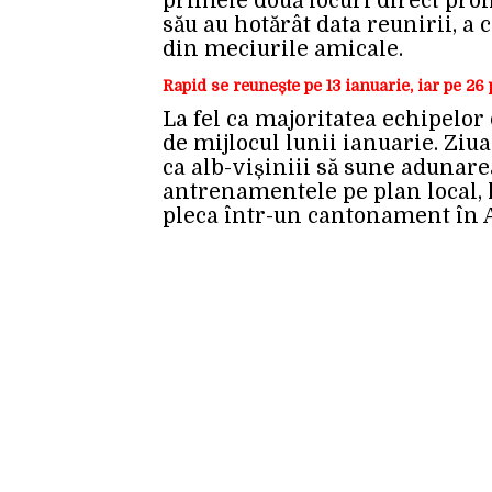
primele două locuri direct pro
său au hotărât data reunirii, a
din meciurile amicale.
Rapid se reunește pe 13 ianuarie, iar pe 2
La fel ca majoritatea echipelor
de mijlocul lunii ianuarie. Ziua
ca alb-vișiniii să sune adunar
antrenamentele pe plan local, l
pleca într-un cantonament în 