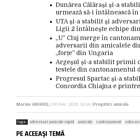
Dunărea Călărași și-a stabili
urmează să-i întâlnească în
UTA și-a stabilit și adversa
Ligii 2 întâlnește echipe d
„U” Cluj merge în cantonamen
adversarii din amicalele di
„forțe” din Ungaria
Argeșul și-a stabilit primii
testele din cantonamentul 
Progresul Spartac și-a stabi
Concordia Chiajna e printre
Marius ANGHEL
20 Dec. 2019, 12:54
Pregătiri, amicale
tags:
adversari amicale rapid
amicale
cantonament
cska so
PE ACEEAȘI TEMĂ