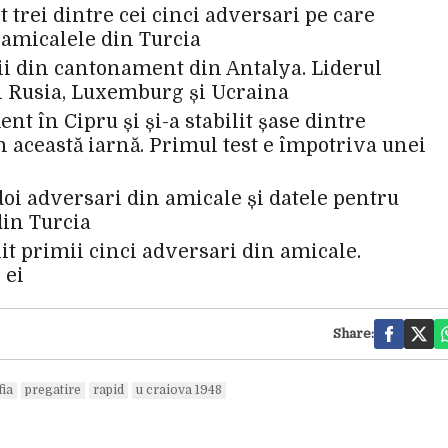
t trei dintre cei cinci adversari pe care
 amicalele din Turcia
rii din cantonament din Antalya. Liderul
in Rusia, Luxemburg și Ucraina
t în Cipru și și-a stabilit șase dintre
n această iarnă. Primul test e împotriva unei
 doi adversari din amicale și datele pentru
din Turcia
lit primii cinci adversari din amicale.
 ei
Share:
fia
pregatire
rapid
u craiova 1948