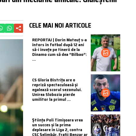
CELE MAI NOI ARTICOLE
REPORTAJ | Dorin Mateuț s-a
întors în fotbal după 12 ani
să-i învețe pe tinerii de la
Dinamo cum să dea ”Bilbao”:
...
CS Gloria Bistrița are o
repriză spectaculoasă și
egalează scorul sezonului.
Unirea Slobozia pierde
umilitor la primul ...
Știința Poli Timișoara vrea
un succes și la prima
deplasare în Liga 2, contra
CSC Șelimbăr. Frații Benzar ar