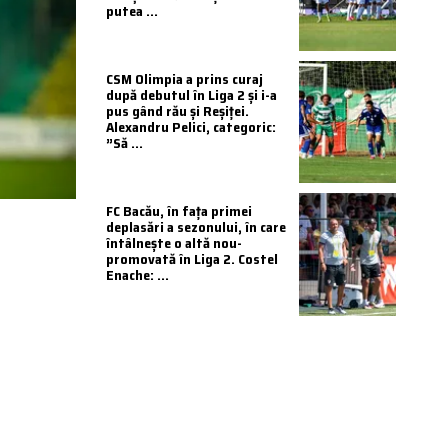
putea ...
CSM Olimpia a prins curaj
după debutul în Liga 2 și i-a
pus gând rău și Reșiței.
Alexandru Pelici, categoric:
”Să ...
FC Bacău, în fața primei
deplasări a sezonului, în care
întâlnește o altă nou-
promovată în Liga 2. Costel
Enache: ...