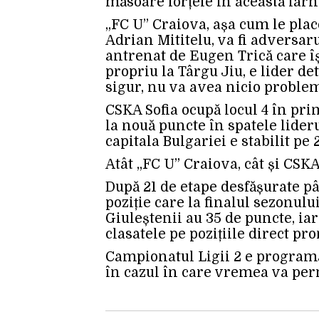
măsoare forțele în această iarn
„FC U” Craiova, așa cum le pla
Adrian Mititelu, va fi adversar
antrenat de Eugen Trică care îș
propriu la Târgu Jiu, e lider det
sigur, nu va avea nicio proble
CSKA Sofia ocupă locul 4 în pri
la nouă puncte în spatele lider
capitala Bulgariei e stabilit pe 
Atât „FC U” Craiova, cât și CSKA
După 21 de etape desfășurate pâ
poziție care la finalul sezonul
Giuleștenii au 35 de puncte, ia
clasatele pe pozițiile direct pr
Campionatul Ligii 2 e programat
în cazul în care vremea va per