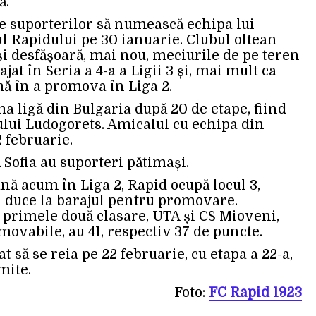
ă.
ce suporterilor să numească echipa lui
ul Rapidului pe 30 ianuarie. Clubul oltean
i desfășoară, mai nou, meciurile de pe teren
ajat în Seria a 4-a a Ligii 3 și, mai mult ca
mă în a promova în Liga 2.
ma ligă din Bulgaria după 20 de etape, fiind
ului Ludogorets. Amicalul cu echipa din
2 februarie.
 Sofia au suporteri pătimași.
nă acum în Liga 2, Rapid ocupă locul 3,
ui duce la barajul pentru promovare.
r primele două clasare, UTA și CS Mioveni,
omovabile, au 41, respectiv 37 de puncte.
 să se reia pe 22 februarie, cu etapa a 22-a,
mite.
Foto:
FC Rapid 1923