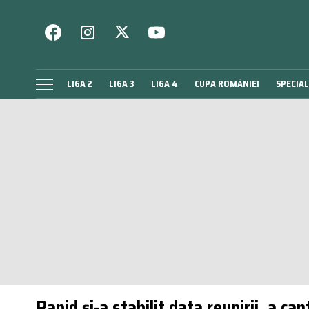
LIGA 2
LIGA 3
LIGA 4
CUPA ROMÂNIEI
SPECIAL
Rapid și-a stabilit data reunirii, a ca