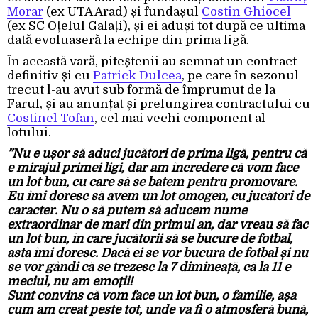
Morar
(ex UTA Arad) și fundașul
Costin Ghiocel
(ex SC Oțelul Galați), și ei aduși tot după ce ultima
dată evoluaseră la echipe din prima ligă.
În această vară, piteștenii au semnat un contract
definitiv și cu
Patrick Dulcea
, pe care în sezonul
trecut l-au avut sub formă de împrumut de la
Farul, și au anunțat și prelungirea contractului cu
Costinel Tofan
, cel mai vechi component al
lotului.
”Nu e ușor să aduci jucători de prima ligă, pentru că
e mirajul primei ligi, dar am încredere că vom face
un lot bun, cu care să se batem pentru promovare.
Eu îmi doresc să avem un lot omogen, cu jucători de
caracter. Nu o să putem să aducem nume
extraordinar de mari din primul an, dar vreau să fac
un lot bun, în care jucătorii să se bucure de fotbal,
asta îmi doresc. Dacă ei se vor bucura de fotbal și nu
se vor gândi că se trezesc la 7 dimineață, că la 11 e
meciul, nu am emoții!
Sunt convins că vom face un lot bun, o familie, așa
cum am creat peste tot, unde va fi o atmosferă bună,