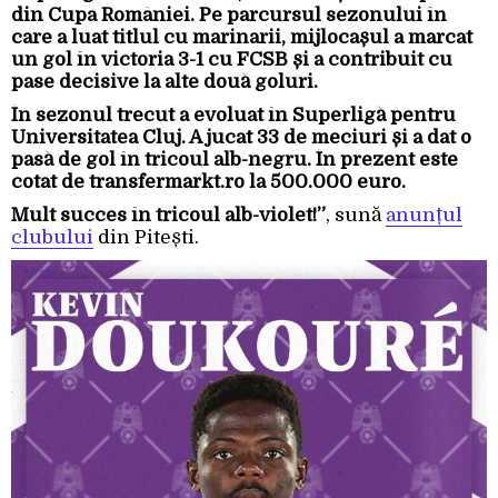
din Cupa României. Pe parcursul sezonului în
care a luat titlul cu marinarii, mijlocașul a marcat
un gol în victoria 3-1 cu FCSB și a contribuit cu
pase decisive la alte două goluri.
În sezonul trecut a evoluat în Superligă pentru
Universitatea Cluj. A jucat 33 de meciuri și a dat o
pasă de gol în tricoul alb-negru. În prezent este
cotat de transfermarkt.ro la 500.000 euro.
Mult succes în tricoul alb-violet!”
, sună
anunțul
clubului
din Pitești.