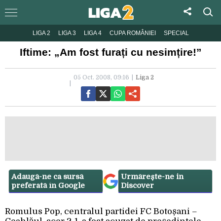
LIGA 2
LIGA 3
LIGA 4
CUPA ROMÂNIEI
SPECIAL
Iftime: „Am fost furați cu nesimțire!”
05 Oct. 2008, 09:16
Liga 2
Adaugă-ne ca sursă
Urmărește-ne in
preferată în Google
Discover
Romulus Pop, centralul partidei FC Botoșani –