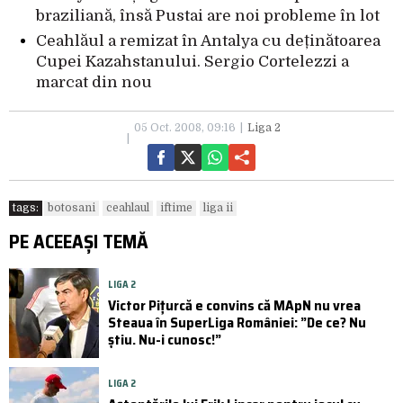
braziliană, însă Pustai are noi probleme în lot
Ceahlăul a remizat în Antalya cu deținătoarea
Cupei Kazahstanului. Sergio Cortelezzi a
marcat din nou
05 Oct. 2008, 09:16
Liga 2
tags:
botosani
ceahlaul
iftime
liga ii
PE ACEEAȘI TEMĂ
LIGA 2
Victor Pițurcă e convins că MApN nu vrea
Steaua în SuperLiga României: ”De ce? Nu
știu. Nu-i cunosc!”
LIGA 2