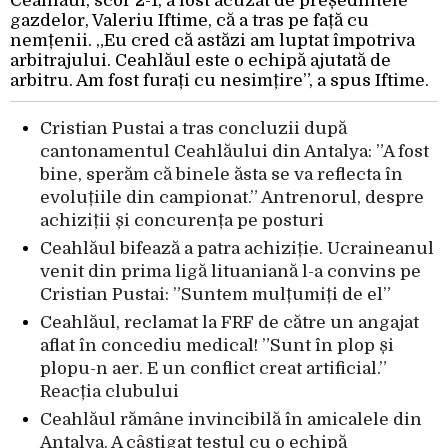
Ceahlăul, scor 2-1, a fost acuzat de președintele
gazdelor, Valeriu Iftime, că a tras pe față cu
nemțenii. „Eu cred că astăzi am luptat împotriva
arbitrajului. Ceahlăul este o echipă ajutată de
arbitru. Am fost furați cu nesimțire”, a spus Iftime.
Cristian Pustai a tras concluzii după
cantonamentul Ceahlăului din Antalya: ”A fost
bine, sperăm că binele ăsta se va reflecta în
evoluțiile din campionat.” Antrenorul, despre
achiziții și concurența pe posturi
Ceahlăul bifează a patra achiziție. Ucraineanul
venit din prima ligă lituaniană l-a convins pe
Cristian Pustai: ”Suntem mulțumiți de el”
Ceahlăul, reclamat la FRF de către un angajat
aflat în concediu medical! ”Sunt în plop și
plopu-n aer. E un conflict creat artificial.”
Reacția clubului
Ceahlăul rămâne invincibilă în amicalele din
Antalya. A câștigat testul cu o echipă