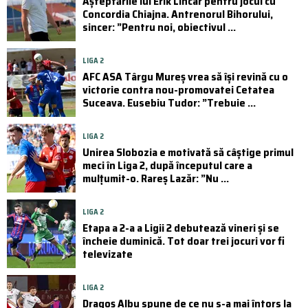
Așteptările lui Erik Lincar pentru jocul cu
Concordia Chiajna. Antrenorul Bihorului,
sincer: ”Pentru noi, obiectivul ...
LIGA 2
AFC ASA Târgu Mureș vrea să își revină cu o
victorie contra nou-promovatei Cetatea
Suceava. Eusebiu Tudor: ”Trebuie ...
LIGA 2
Unirea Slobozia e motivată să câștige primul
meci în Liga 2, după începutul care a
mulțumit-o. Rareș Lazăr: ”Nu ...
LIGA 2
Etapa a 2-a a Ligii 2 debutează vineri și se
încheie duminică. Tot doar trei jocuri vor fi
televizate
LIGA 2
Dragoș Albu spune de ce nu s-a mai întors la