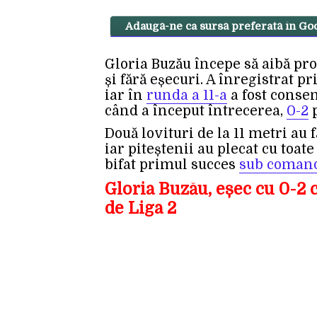
Adaugă-ne ca sursă preferată în Go
Gloria Buzău începe să aibă pr
și fără eșecuri. A înregistrat p
iar în
runda a 11-a
a fost conse
când a început întrecerea,
0-2
p
Două lovituri de la 11 metri au f
iar piteștenii au plecat cu toat
bifat primul succes
sub comand
Gloria Buzău, eșec cu 0-2 
de Liga 2