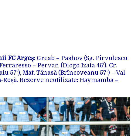
ii FC Argeș:
Greab – Pashov (Sg. Pîrvulescu
 Ferraresso – Pervan (Diogo Izata 46′), Cr.
aiu 57′), Mat. Tănasă (Brîncoveanu 57′) – Val.
ă-Roșă.
Rezerve neutilizate: Haymamba –