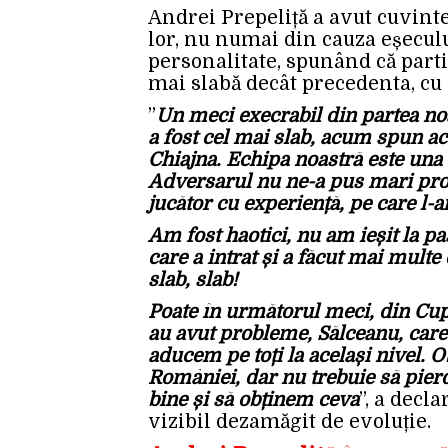
Andrei Prepeliță a avut cuvinte 
lor, nu numai din cauza eșeculu
personalitate, spunând că partid
mai slabă decât precedenta, cu 
”
Un meci execrabil din partea n
a fost cel mai slab, acum spun ace
Chiajna. Echipa noastră este una 
Adversarul nu ne-a pus mari pro
jucător cu experiență, pe care l-
Am fost haotici, nu am ieșit la pa
care a intrat și a făcut mai multe
slab, slab!
Poate în următorul meci, din Cup
au avut probleme, Sălceanu, care a 
aducem pe toți la același nivel. 
României, dar nu trebuie să pier
bine și să obținem ceva
”, a decla
vizibil dezamăgit de evoluție.