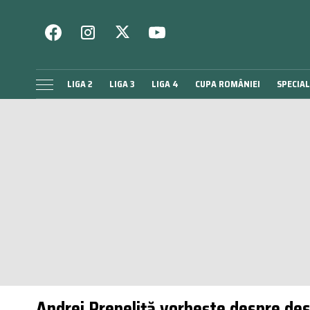
LIGA 2
LIGA 3
LIGA 4
CUPA ROMÂNIEI
SPECIAL
Andrei Prepeliță vorbește despre despă