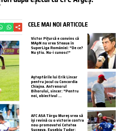
”
CELE MAI NOI ARTICOLE
Victor Pițurcă e convins că
MApN nu vrea Steaua în
SuperLiga României: ”De ce?
Nu știu. Nu-i cunosc!”
Așteptările lui Erik Lincar
pentru jocul cu Concordia
Chiajna. Antrenorul
Bihorului, sincer: ”Pentru
noi, obiectivul ...
AFC ASA Târgu Mureș vrea să
își revină cu o victorie contra
nou-promovatei Cetatea
Suceava. Eusebiu Tudor: