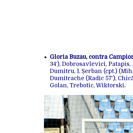
Gloria Buzău, contra Campion
34′), Dobrosavlevici, Patapis,
Dumitru, I. Șerban (cpt.) (Mih
Dumitrache (Radic 57′), Chic
Golan, Trebotic, Wiktorski.