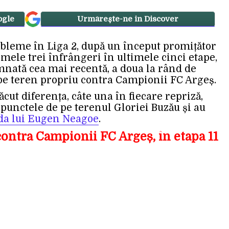
ogle
Urmărește-ne in Discover
obleme în Liga 2, după un început promițător
rimele trei înfrângeri în ultimele cinci etape,
mnată cea mai recentă, a doua la rând de
e teren propriu contra Campionii FC Argeș.
ăcut diferența, câte una în fiecare repriză,
e punctele de pe terenul Gloriei Buzău și au
a lui Eugen Neagoe
.
contra Campionii FC Argeș, în etapa 11