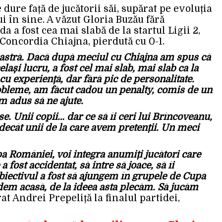
dure față de jucătorii săi, supărat pe evoluția
i în sine. A văzut Gloria Buzău fără
a a fost cea mai slabă de la startul Ligii 2,
Concordia Chiajna, pierdută cu 0-1.
oastră. Dacă după meciul cu Chiajna am spus că
lași lucru, a fost cel mai slab, mai slab ca la
cu experiență, dar fără pic de personalitate.
bleme, am făcut cadou un penalty, comis de un
am adus să ne ajute.
se. Unii copii… dar ce să îi ceri lui Brîncoveanu,
 decât unii de la care avem pretenții. Un meci
a României, voi integra anumiți jucători care
fost accidentat, să intre să joace, să îi
Obiectivul a fost să ajungem în grupele de Cupa
dem acasă, de la ideea asta plecăm. Să jucăm
rat Andrei Prepeliță la finalul partidei,