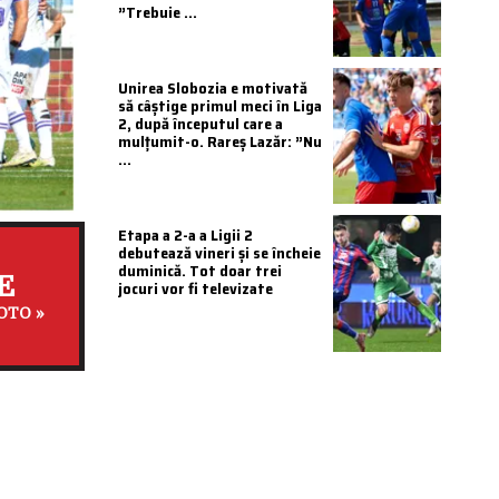
”Trebuie ...
Unirea Slobozia e motivată
să câștige primul meci în Liga
2, după începutul care a
mulțumit-o. Rareș Lazăr: ”Nu
...
Etapa a 2-a a Ligii 2
debutează vineri și se încheie
duminică. Tot doar trei
E
jocuri vor fi televizate
OTO »