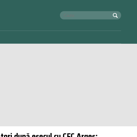
ători după eșecul cu CFC Argeș: