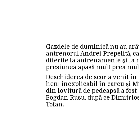
Gazdele de duminică nu au arăt
antrenorul Andrei Prepeliță, car
diferite la antrenamente și la m
presiunea apasă mult prea mult 
Deschiderea de scor a venit în
henț inexplicabil în careu și M
din lovitură de pedeapsă a fost
Bogdan Rusu, după ce Dimitrios
Tofan.