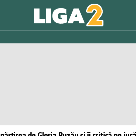
rțirea de Gloria Buzău și îi critică pe juc