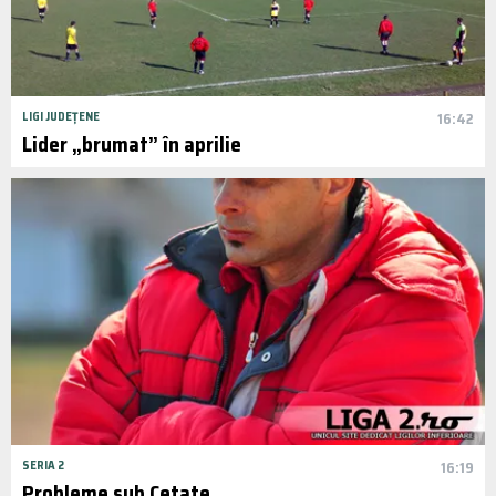
LIGI JUDEȚENE
16:42
Lider „brumat” în aprilie
SERIA 2
16:19
Probleme sub Cetate