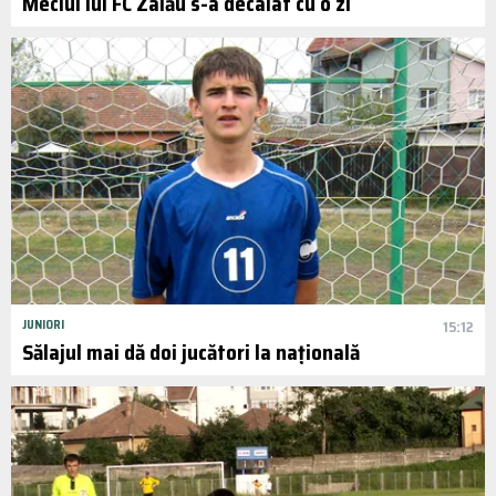
Meciul lui FC Zalău s-a decalat cu o zi
JUNIORI
15:12
Sălajul mai dă doi jucători la națională