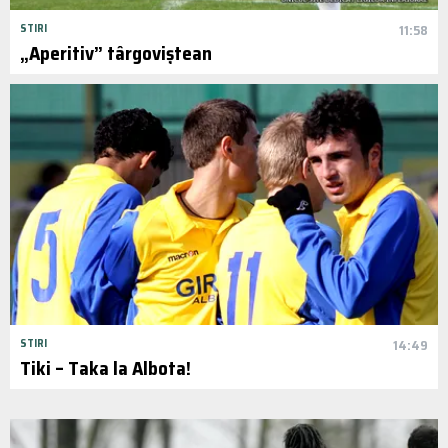
STIRI
11:58
„Aperitiv” târgoviștean
STIRI
14:49
Tiki – Taka la Albota!