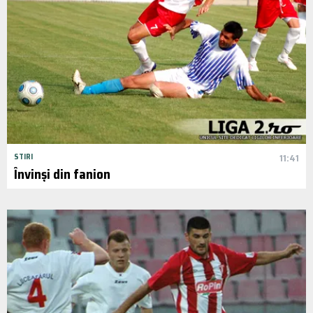
STIRI
11:41
Învinși din fanion