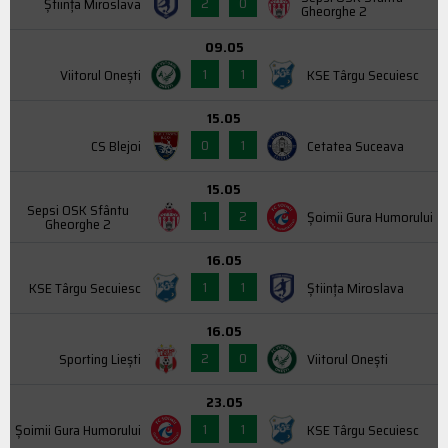
2
0
Știința Miroslava
Gheorghe 2
09.05
1
1
Viitorul Onești
KSE Târgu Secuiesc
15.05
0
1
CS Blejoi
Cetatea Suceava
15.05
Sepsi OSK Sfântu
1
2
Şoimii Gura Humorului
Gheorghe 2
16.05
1
1
KSE Târgu Secuiesc
Știința Miroslava
16.05
2
0
Sporting Liești
Viitorul Onești
23.05
1
1
Şoimii Gura Humorului
KSE Târgu Secuiesc