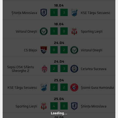
18.04
1
3
Știința Miroslava
KSE Târgu Secuiesc
18.04
1
0
Viitorul Onești
Sporting Liești
24.04
0
2
CS Blejoi
Viitorul Onești
24.04
Sepsi OSK Sfântu
2
3
Cetatea Suceava
Gheorghe 2
25.04
2
2
KSE Târgu Secuiesc
Şoimii Gura Humorului
25.04
4
0
Sporting Liești
Știința Miroslava
Loading...
01.05