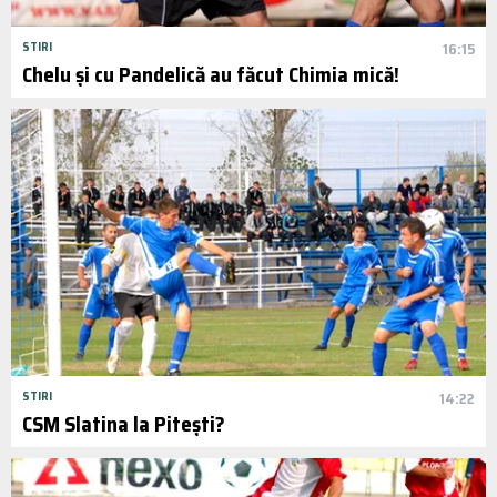
STIRI
16:15
Chelu și cu Pandelică au făcut Chimia mică!
STIRI
14:22
CSM Slatina la Pitești?