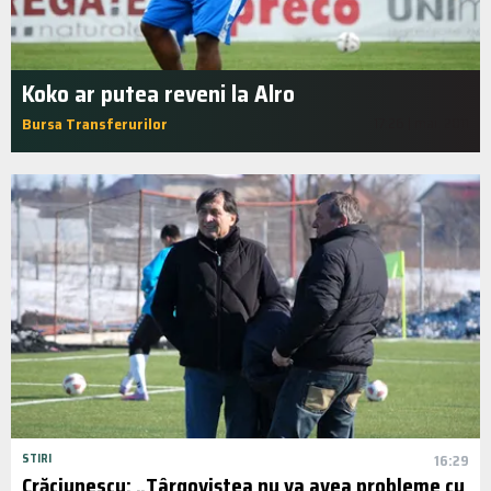
Koko ar putea reveni la Alro
Bursa Transferurilor
17:26 | mai. 2011
STIRI
16:29
Crăciunescu: „Târgoviștea nu va avea probleme cu