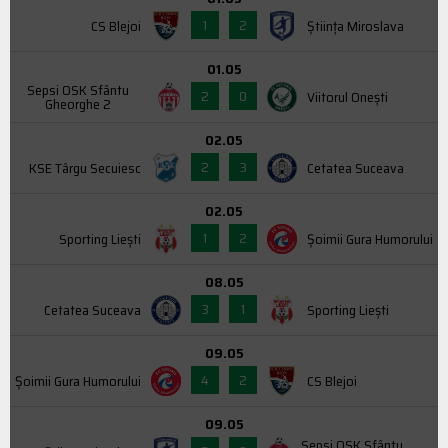
1
2
CS Blejoi
Știința Miroslava
01.05
Sepsi OSK Sfântu
2
0
Viitorul Onești
Gheorghe 2
02.05
2
3
KSE Târgu Secuiesc
Cetatea Suceava
02.05
1
2
Sporting Liești
Şoimii Gura Humorului
08.05
3
1
Cetatea Suceava
Sporting Liești
09.05
4
2
Şoimii Gura Humorului
CS Blejoi
09.05
Sepsi OSK Sfântu