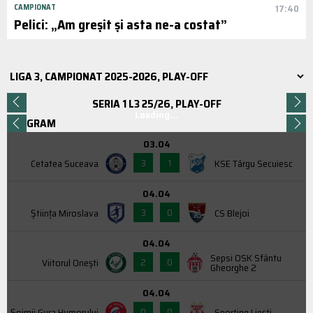
CAMPIONAT
17:40
Pelici: „Am greșit și asta ne-a costat”
SERIA 1 L3 25/26, PLAY-OFF
Loading...
PROGRAM
03.04
3
1
Cetatea Suceava
KSE Târgu Secuiesc
04.04
3
0
Știința Miroslava
CS Blejoi
04.04
Sepsi OSK Sfântu
2
0
Viitorul Onești
Gheorghe 2
04.04
0
0
Şoimii Gura Humorului
Sporting Liești