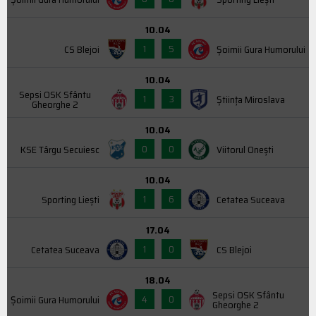
10.04
1
5
CS Blejoi
Şoimii Gura Humorului
10.04
Sepsi OSK Sfântu
1
3
Știința Miroslava
Gheorghe 2
10.04
0
0
KSE Târgu Secuiesc
Viitorul Onești
10.04
1
6
Sporting Liești
Cetatea Suceava
17.04
1
0
Cetatea Suceava
CS Blejoi
18.04
Sepsi OSK Sfântu
4
0
Şoimii Gura Humorului
Gheorghe 2