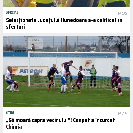
SPECIAL
14:35
Selecționata Județului Hunedoara s-a calificat în
sferturi
STIRI
14:14
„Să moară capra vecinului”! Conpet a încurcat
Chimia