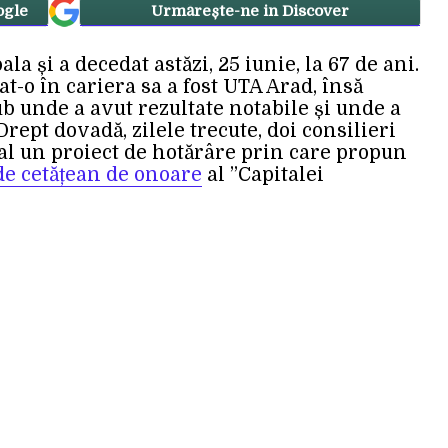
ogle
Urmărește-ne in Discover
ala și a decedat astăzi, 25 iunie, la 67 de ani.
t-o în cariera sa a fost UTA Arad, însă
lub unde a avut rezultate notabile și unde a
Drept dovadă, zilele trecute, doi consilieri
cal un proiect de hotărâre prin care propun
 de cetățean de onoare
al ”Capitalei