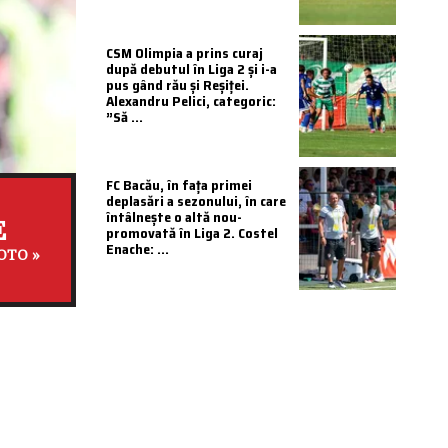
CSM Olimpia a prins curaj
după debutul în Liga 2 și i-a
pus gând rău și Reșiței.
Alexandru Pelici, categoric:
”Să ...
FC Bacău, în fața primei
deplasări a sezonului, în care
întâlnește o altă nou-
E
promovată în Liga 2. Costel
Enache: ...
OTO »