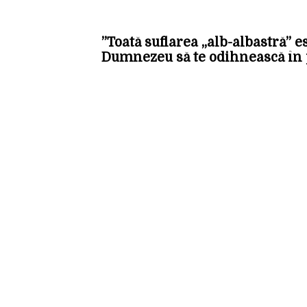
”Toată suflarea „alb-albastră” es
Dumnezeu să te odihnească în p