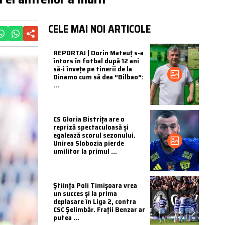
CELE MAI NOI ARTICOLE
REPORTAJ | Dorin Mateuț s-a
întors în fotbal după 12 ani
să-i învețe pe tinerii de la
Dinamo cum să dea ”Bilbao”:
...
CS Gloria Bistrița are o
repriză spectaculoasă și
egalează scorul sezonului.
Unirea Slobozia pierde
umilitor la primul ...
Știința Poli Timișoara vrea
un succes și la prima
deplasare în Liga 2, contra
CSC Șelimbăr. Frații Benzar ar
putea ...