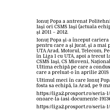
Ionuț Popa a antrenat Politehn
Iași ori CSMS Iași (actuala echi
și 2011 – 2012.
Ionuț Popa și-a început cariera
pentru care a și jucat, și a mai
UTA Arad, Motorul, Telecom, Pe
în Liga 1 cu UTA, apoi a trecut l
CSMS Iași, CS Mioveni, Național
Ultima echipă pe care a condus-
care a preluat-o în aprilie 2018 
Ultimul meci în care Ionuț Popa 
fosta sa echipă, la Arad, pe 9 m
https://liga2.prosport.ro/seria
onoare-la-iasi-documente-1913
https://liga2.prosport.ro/seria-