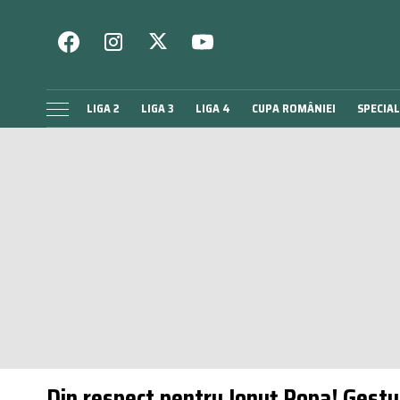
LIGA 2
LIGA 3
LIGA 4
CUPA ROMÂNIEI
SPECIAL
Din respect pentru Ionuț Popa! Gestul 