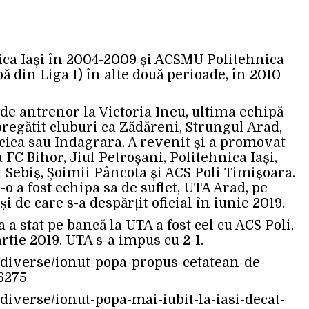
ica Iași în 2004-2009 și ACSMU Politehnica
pă din Liga 1) în alte două perioade, în 2010
 de antrenor la Victoria Ineu, ultima echipă
 pregătit cluburi ca Zădăreni, Strungul Arad,
cica sau Indagrara. A revenit și a promovat
a FC Bihor, Jiul Petroșani, Politehnica Iași,
 Sebiș, Șoimii Pâncota și ACS Poli Timișoara.
o a fost echipa sa de suflet, UTA Arad, pe
și de care s-a despărțit oficial în iunie 2019.
a stat pe bancă la UTA a fost cel cu ACS Poli,
artie 2019. UTA s-a impus cu 2-1.
-1/diverse/ionut-popa-propus-cetatean-de-
6275
1/diverse/ionut-popa-mai-iubit-la-iasi-decat-