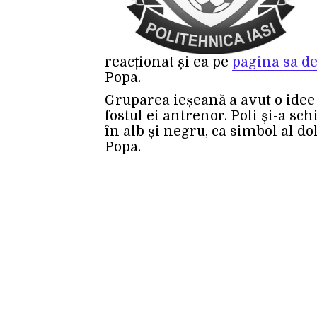
reacționat și ea pe
pagina sa d
Popa.
Gruparea ieșeană a avut o idee 
fostul ei antrenor. Poli și-a sc
în alb și negru, ca simbol al do
Popa.