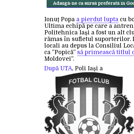
Adaugă-ne ca sursă preferată în Go
Ionuț Popa
a pierdut lupta
cu bo
Ultima echipă pe care a antrena
Politehnica Iași a fost un alt c
rămas în sufletul suporterilor. 
locali au depus la Consiliul Lo
ca ”Popică”
să primească titlul
Moldovei”.
După UTA
, Poli Iași a