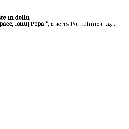
te în doliu.
ace, Ionuț Popa!”
, a scris Politehnica Iași.