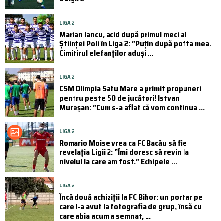
LIGA 2
Marian Iancu, acid după primul meci al
Științei Poli în Liga 2: ”Puțin după pofta mea.
Cimitirul elefanților aduși ...
LIGA 2
CSM Olimpia Satu Mare a primit propuneri
pentru peste 50 de jucători! Istvan
Mureșan: ”Cum s-a aflat că vom continua ...
LIGA 2
Romario Moise vrea ca FC Bacău să fie
revelația Ligii 2: ”Îmi doresc să revin la
nivelul la care am fost.” Echipele ...
LIGA 2
Încă două achiziții la FC Bihor: un portar pe
care l-a avut la fotografia de grup, însă cu
care abia acum a semnat, ...