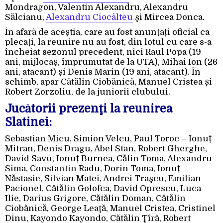
Mondragon, Valentin Alexandru, Alexandru
Sălcianu,
Alexandru Ciocâlteu
şi Mircea Donca.
În afară de aceștia, care au fost anunțați oficial ca
plecați, la reunire nu au fost, din lotul cu care s-a
încheiat sezonul precedent, nici Raul Popa (19
ani, mijlocaș, împrumutat de la UTA), Mihai Ion (26
ani, atacant) și Denis Marin (19 ani, atacant). În
schimb, apar Cătălin Ciobănică, Manuel Cristea și
Robert Zorzoliu, de la juniorii clubului.
Jucătorii prezenţi la reunirea
Slatinei:
Sebastian Micu, Simion Velcu, Paul Toroc – Ionuț
Mitran, Denis Dragu, Abel Stan, Robert Gherghe,
David Savu, Ionuț Burnea, Călin Toma, Alexandru
Sima, Constantin Radu, Dorin Toma, Ionuț
Năstasie, Silvian Matei, Andrei Traşcu, Emilian
Pacionel, Cătălin Golofca, David Oprescu, Luca
Ilie, Darius Grigore, Cătălin Doman, Cătălin
Ciobănică, George Leaţă, Manuel Cristea, Cristinel
Dinu, Kayondo Kayondo, Cătălin Ţîră, Robert