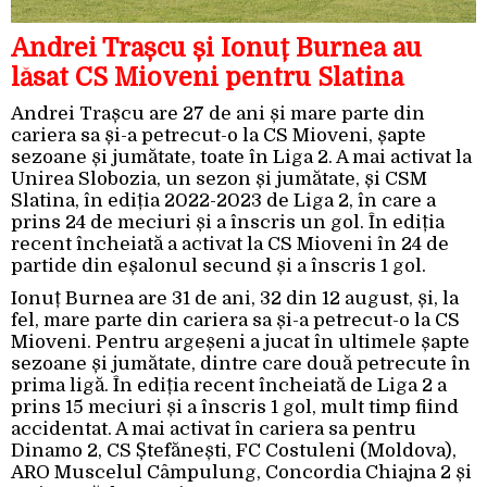
Andrei Trașcu și Ionuț Burnea au
lăsat CS Mioveni pentru Slatina
Andrei Trașcu are 27 de ani și mare parte din
cariera sa și-a petrecut-o la CS Mioveni, șapte
sezoane și jumătate, toate în Liga 2. A mai activat la
Unirea Slobozia, un sezon și jumătate, și CSM
Slatina, în ediția 2022-2023 de Liga 2, în care a
prins 24 de meciuri și a înscris un gol. În ediția
recent încheiată a activat la CS Mioveni în 24 de
partide din eșalonul secund și a înscris 1 gol.
Ionuț Burnea are 31 de ani, 32 din 12 august, și, la
fel, mare parte din cariera sa și-a petrecut-o la CS
Mioveni. Pentru argeșeni a jucat în ultimele șapte
sezoane și jumătate, dintre care două petrecute în
prima ligă. În ediția recent încheiată de Liga 2 a
prins 15 meciuri și a înscris 1 gol, mult timp fiind
accidentat. A mai activat în cariera sa pentru
Dinamo 2, CS Ștefănești, FC Costuleni (Moldova),
ARO Muscelul Câmpulung, Concordia Chiajna 2 și