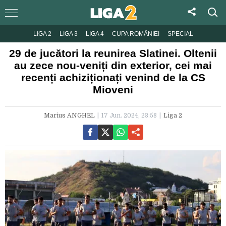
LIGA 2
LIGA 3
LIGA 4
CUPA ROMÂNIEI
SPECIAL
29 de jucători la reunirea Slatinei. Oltenii
au zece nou-veniți din exterior, cei mai
recenți achiziționați venind de la CS
Mioveni
Marius ANGHEL
17 Jun. 2024, 23:58
Liga 2