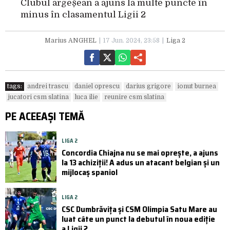
Clubul argeșean a ajuns la multe puncte în
minus în clasamentul Ligii 2
Marius ANGHEL
17 Jun. 2024, 23:58
Liga 2
tags:
andrei trascu
daniel oprescu
darius grigore
ionut burnea
jucatori csm slatina
luca ilie
reunire csm slatina
PE ACEEAȘI TEMĂ
LIGA 2
Concordia Chiajna nu se mai oprește, a ajuns
la 13 achiziții! A adus un atacant belgian și un
mijlocaș spaniol
LIGA 2
CSC Dumbrăvița și CSM Olimpia Satu Mare au
luat câte un punct la debutul în noua ediție
a Ligii 2