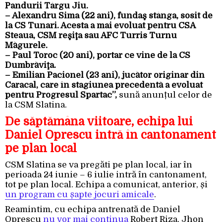
Pandurii Târgu Jiu.
– Alexandru Sima (22 ani), fundaş stânga, sosit de
la CS Tunari. Acesta a mai evoluat pentru CSA
Steaua, CSM reşiţa sau AFC Turris Turnu
Măgurele.
– Paul Toroc (20 ani), portar ce vine de la CS
Dumbrăviţa.
– Emilian Pacionel (23 ani), jucător originar din
Caracal, care în stagiunea precedentă a evoluat
pentru Progresul Spartac”,
sună anunțul celor de
la CSM Slatina.
De săptămâna viitoare, echipa lui
Daniel Oprescu intră în cantonament
pe plan local
CSM Slatina se va pregăti pe plan local, iar în
perioada 24 iunie – 6 iulie intră în cantonament,
tot pe plan local. Echipa a comunicat, anterior, și
un program cu șapte jocuri amicale
.
Reamintim, cu echipa antrenată de Daniel
Oprescu
nu vor mai continua
Robert Riza, Jhon