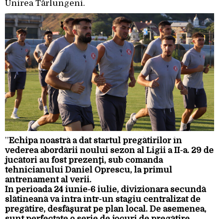
Unirea Tărlungeni.
”
Echipa noastră a dat startul pregătirilor în
vederea abordării noului sezon al Ligii a II-a. 29 de
jucători au fost prezenţi, sub comanda
tehnicianului Daniel Oprescu, la primul
antrenament al verii.
În perioada 24 iunie-6 iulie, divizionara secundă
slătineană va intra într-un stagiu centralizat de
pregătire, desfăşurat pe plan local. De asemenea,
sunt perfectate o serie de jocuri de pregătire,