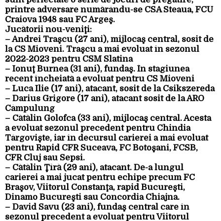
printre adversare numărându-se CSA Steaua, FCU
Craiova 1948 sau FC Argeş.
Jucătorii nou-veniţi:
– Andrei Traşcu (27 ani), mijlocaş central, sosit de
la CS Mioveni. Traşcu a mai evoluat în sezonul
2022-2023 pentru CSM Slatina
– Ionuţ Burnea (31 ani), fundaş. În stagiunea
recent încheiată a evoluat pentru CS Mioveni
– Luca Ilie (17 ani), atacant, sosit de la Csikszereda
– Darius Grigore (17 ani), atacant sosit de la ARO
Câmpulung
– Cătălin Golofca (33 ani), mijlocaş central. Acesta
a evoluat sezonul precedent pentru Chindia
Târgovişte, iar în decursul carierei a mai evoluat
pentru Rapid CFR Suceava, FC Botoşani, FCSB,
CFR Cluj sau Sepsi.
– Cătălin Ţîră (29 ani), atacant. De-a lungul
carierei a mai jucat pentru echipe precum FC
Braşov, Viitorul Constanţa, rapid Bucureşti,
Dinamo Bucureşti sau Concordia Chiajna.
– David Savu (23 ani), fundaş central care în
sezonul precedent a evoluat pentru Viitorul