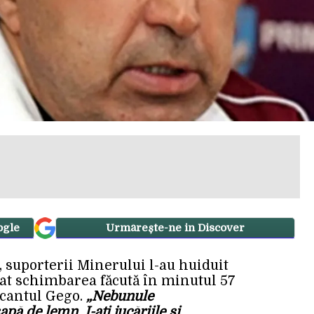
ogle
Urmărește-ne in Discover
, suporterii Minerului l-au huiduit
șat schimbarea făcută în minutul 57
acantul Gego.
„Nebunule
pă de lemn. I-ați jucăriile și