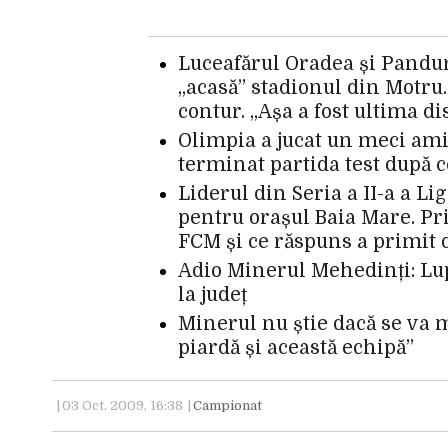
Luceafărul Oradea și Pandur
„acasă” stadionul din Motru
contur. „Așa a fost ultima di
Olimpia a jucat un meci amic
terminat partida test după c
Liderul din Seria a II-a a Li
pentru orașul Baia Mare. P
FCM și ce răspuns a primit 
Adio Minerul Mehedinți: Lupu
la județ
Minerul nu știe dacă se va m
piardă și această echipă”
03 Oct. 2009, 16:38
Campionat