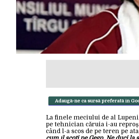
Adaugă-ne ca sursă preferată în Go
La finele meciului de al Lupeni
pe tehnician căruia i-au repro
când l-a scos de pe teren pe at
cum îl scoți pe Gego. Ne duci la sa