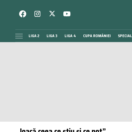
LIGA 2
LIGA 3
LIGA 4
CUPA ROMÂNIEI
SPECIAL
„Joacă ceea ce știu și ce pot”