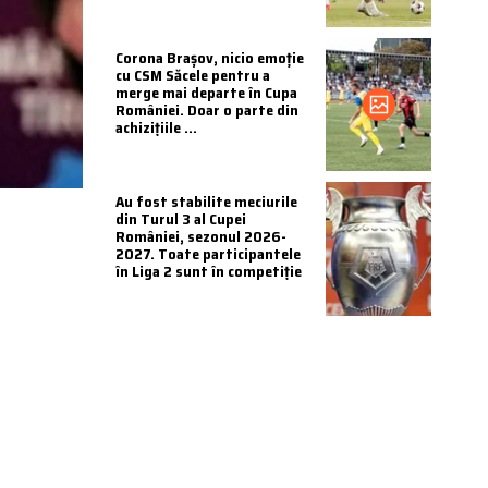
Corona Brașov, nicio emoție
cu CSM Săcele pentru a
merge mai departe în Cupa
României. Doar o parte din
achizițiile ...
Au fost stabilite meciurile
din Turul 3 al Cupei
României, sezonul 2026-
2027. Toate participantele
în Liga 2 sunt în competiție