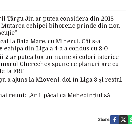
ii Târgu Jiu ar putea considera din 2018
. Mutarea echipei bihorene prinde din nou
scuție”
al la Baia Mare, cu Minerul. Cât s-a
e echipa din Liga a 4-a a condus cu 2-0
gii 2 ar putea lua un nume și culori istorice
rimarul Cherecheș spune ce planuri are cu
de la FRF
 a ajuns la Mioveni, doi în Liga 3 și restul
ai reuni: „Ar fi păcat ca Mehedințiul să
Share: