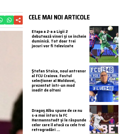
CELE MAI NOI ARTICOLE
Etapa a 2-a a Ligii 2
debutează vineri și se încheie
duminică. Tot doar trei
jocuri vor fi televizate
Ștefan Stoica, noul antrenor
al FCU Craiova. Fostul
selecționer al Moldovei,
prezentat într-un mod
inedit de olteni
Dragoș Albu spune de ce nu
s-a mai întors la FC
Hermannstadt și le răspunde
celor care îl atacă cu cele trei
retrogradări ...