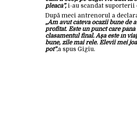
pleacă”,
i-au scandat suporterii 
După meci antrenorul a declara
„Am avut câteva ocazii bune de 
profitat. Este un punct care până
clasamentul final. Așa este în via
bune, zile mai rele. Elevii mei joa
pot”
,a spus Gigiu.