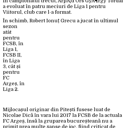
În campionatul trecut, ÃrpÃ¡d Ors GyÃ¶rgy Tordai
a evoluat în patru meciuri de Liga 1 pentru
Viitorul, club care l-a format.
În schimb, Robert
Ionuț Grecu a jucat în ultimul
sezon
atât
pentru
FCSB, în
Liga 1,
FCSB II,
în Liga
3, cât și
pentru
FC
Argeș, în
Liga 2.
Mijlocașul originar din Pitești fusese luat de
Nicolae Dică în vara lui 2017 la FCSB de la actuala
FC Argeș, însă la gruparea bucureșteană nu a
primit prea multe șanse de joc, fiind criticat de