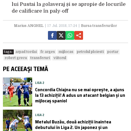
lui Pustai la golaveraj și se apropie de locurile
de calificare în paly-off
Marius ANGHEL
17 Jul. 2018, 17:24
Bursa transferurilor
tags:
arpad tordai
fc arges
mijlocas
petrolul ploiesti
portar
robert grecu
transferuri
viitorul
PE ACEEAȘI TEMĂ
LIGA 2
Concordia Chiajna nu se mai oprește, a ajuns
la 13 achiziții! A adus un atacant belgian și un
mijlocaș spaniol
LIGA 2
Metalul Buzău, două achiziții înaintea
debutului în Liga 2. Un japonez și un