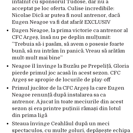
întâlnit cu sponsorul Tudose, dar nu a
acceptat pe loc oferta. Culise incredibile:
Nicolae Dică ar putea fi noul antrenor, dacă
Eugen Neagoe va fi dat afară! EXCLUSIV
Eugen Neagoe, la prima victorie ca antrenor al
CFC Argeș, însă nu pe deplin mulțumit:
”Trebuia să-i pasăm, să avem o posesie foarte
bună, să nu intrăm în panică. Vreau să arătăm
mult-mult mai bine”
Neagoe îl învinge la Buzău pe Prepeliță, Gloria
pierde primul joc acasă în acest sezon. CFC
Argeș se apropie de locurile de play-off
Primul jucător de la CFC Argeș la care Eugen
Neagoe renunță după instalarea sa ca
antrenor. A jucat în toate meciurile din acest
sezon și era printre puținii rămași din lotul
din prima ligă
Steaua învinge Ceahlăul după un meci
spectaculos, cu multe goluri, depășește echipa