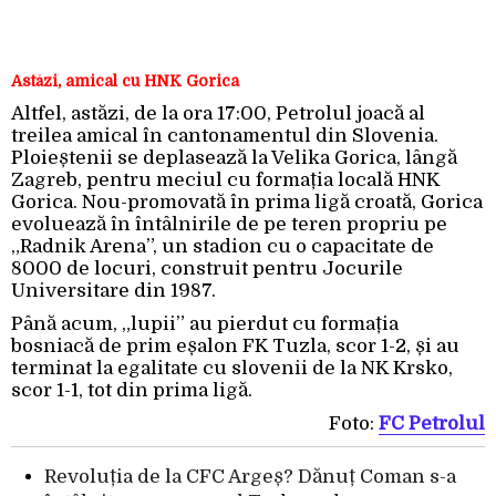
Astăzi, amical cu HNK Gorica
Altfel, astăzi, de la ora 17:00, Petrolul joacă al
treilea amical în cantonamentul din Slovenia.
Ploieștenii se deplasează la Velika Gorica, lângă
Zagreb, pentru meciul cu formația locală HNK
Gorica. Nou-promovată în prima ligă croată, Gorica
evoluează în întâlnirile de pe teren propriu pe
„Radnik Arena”, un stadion cu o capacitate de
8000 de locuri, construit pentru Jocurile
Universitare din 1987.
Până acum, „lupii” au pierdut cu formația
bosniacă de prim eșalon FK Tuzla, scor 1-2, și au
terminat la egalitate cu slovenii de la NK Krsko,
scor 1-1, tot din prima ligă.
Foto:
FC Petrolul
Revoluția de la CFC Argeș? Dănuț Coman s-a