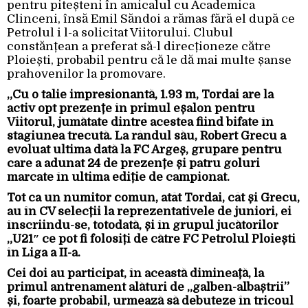
pentru piteșteni în amicalul cu Academica
Clinceni, însă Emil Săndoi a rămas fără el după ce
Petrolul i l-a solicitat Viitorului. Clubul
constănțean a preferat să-l direcționeze către
Ploiești, probabil pentru că le dă mai multe șanse
prahovenilor la promovare.
„Cu o talie impresionantă, 1.93 m, Tordai are la
activ opt prezențe în primul eșalon pentru
Viitorul, jumătate dintre acestea fiind bifate în
stagiunea trecută. La rândul său, Robert Grecu a
evoluat ultima dată la FC Argeș, grupare pentru
care a adunat 24 de prezențe și patru goluri
marcate în ultima ediție de campionat.
Tot ca un numitor comun, atât Tordai, cât și Grecu,
au în CV selecții la reprezentativele de juniori, ei
înscriindu-se, totodată, și în grupul jucătorilor
„U21″ ce pot fi folosiți de către FC Petrolul Ploiești
în Liga a II-a.
Cei doi au participat, în această dimineață, la
primul antrenament alături de „galben-albaștrii”
și, foarte probabil, urmează să debuteze în tricoul