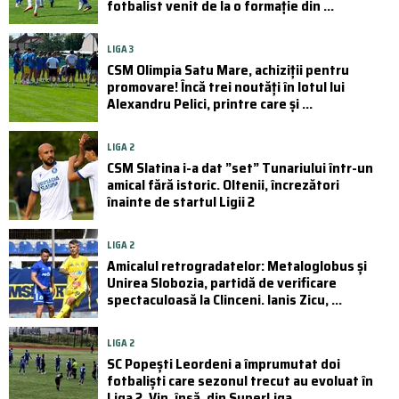
fotbalist venit de la o formație din ...
LIGA 3
CSM Olimpia Satu Mare, achiziții pentru
promovare! Încă trei noutăți în lotul lui
Alexandru Pelici, printre care și ...
LIGA 2
CSM Slatina i-a dat ”set” Tunariului într-un
amical fără istoric. Oltenii, încrezători
înainte de startul Ligii 2
LIGA 2
Amicalul retrogradatelor: Metaloglobus și
Unirea Slobozia, partidă de verificare
spectaculoasă la Clinceni. Ianis Zicu, ...
LIGA 2
SC Popești Leordeni a împrumutat doi
fotbaliști care sezonul trecut au evoluat în
Liga 2. Vin, însă, din SuperLiga