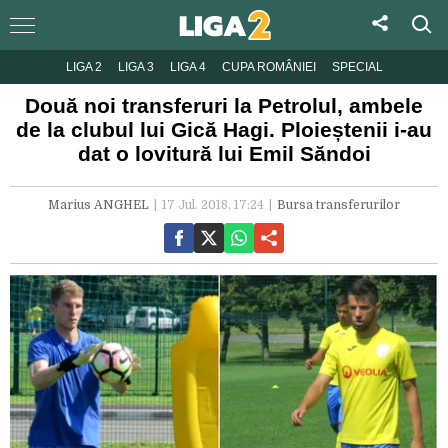
LIGA 2
LIGA 3
LIGA 4
CUPA ROMÂNIEI
SPECIAL
Două noi transferuri la Petrolul, ambele
de la clubul lui Gică Hagi. Ploieștenii i-au
dat o lovitură lui Emil Săndoi
Marius ANGHEL
17 Jul. 2018, 17:24
Bursa transferurilor