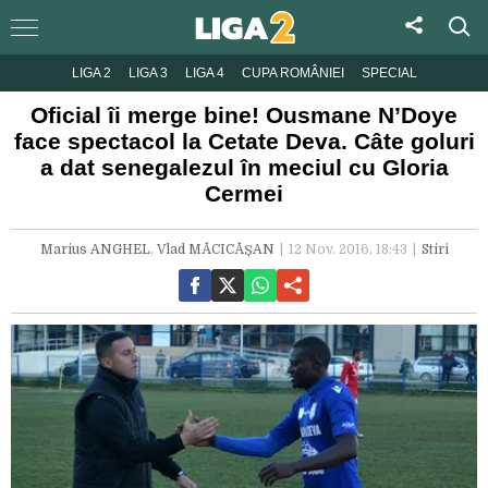
LIGA 2
LIGA 3
LIGA 4
CUPA ROMÂNIEI
SPECIAL
Oficial îi merge bine! Ousmane N’Doye
face spectacol la Cetate Deva. Câte goluri
a dat senegalezul în meciul cu Gloria
Cermei
Marius ANGHEL
,
Vlad MĂCICĂȘAN
12 Nov. 2016, 18:43
Stiri