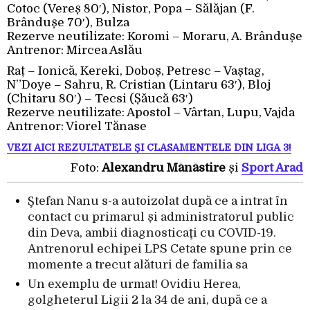
Cotoc (Vereș 80′), Nistor, Popa – Sălăjan (F.
Brândușe 70′), Bulza
Rezerve neutilizate: Koromi – Moraru, A. Brândușe
Antrenor: Mircea Aslău
Raț – Ionică, Kereki, Doboș, Petresc – Vaștag,
N”Doye – Sahru, R. Cristian (Lintaru 63′), Bloj
(Chitaru 80′) – Tecsi (Șăucă 63′)
Rezerve neutilizate: Apostol – Vârtan, Lupu, Vajda
Antrenor: Viorel Tănase
VEZI AICI REZULTATELE ȘI CLASAMENTELE DIN LIGA 3!
Foto:
Alexandru Mănăstire
și
Sport Arad
Ştefan Nanu s-a autoizolat după ce a intrat în
contact cu primarul și administratorul public
din Deva, ambii diagnosticaţi cu COVID-19.
Antrenorul echipei LPS Cetate spune prin ce
momente a trecut alături de familia sa
Un exemplu de urmat! Ovidiu Herea,
golgheterul Ligii 2 la 34 de ani, după ce a