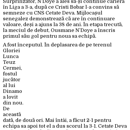
Surprinzător, N’Doye a ales să-și continue cariera
în Liga a 3-a, după ce Cristi Bobar l-a convins să
semneze cu CNS Cetate Deva. Mijlocașul
senegalez demonstrează că are în continuare
valoare, deși a ajuns la 38 de ani. În etapa trecută,
la meciul de debut, Ousmane N’Doye a înscris
primul său gol pentru noua sa echipă.
A fost începutul.
În deplasarea de pe terenul
Gloriei
Lunca
Teuz
Cermei,
fostul
jucător
al lui
Dinamo
a lovit
din nou.
De
această
dată, de două ori. Mai întâi, a făcut 2-1 pentru
echipa sa apoi tot el a dus scorul la 3-1. Cetate Deva