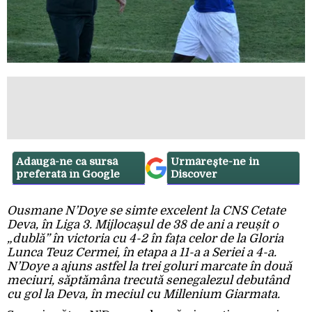
Adaugă-ne ca sursă
Urmărește-ne in
preferată în Google
Discover
Ousmane N’Doye se simte excelent la CNS Cetate
Deva, în Liga 3. Mijlocașul de 38 de ani a reușit o
„dublă” în victoria cu 4-2 în fața celor de la Gloria
Lunca Teuz Cermei, în etapa a 11-a a Seriei a 4-a.
N’Doye a ajuns astfel la trei goluri marcate în două
meciuri, săptămâna trecută senegalezul debutând
cu gol la Deva, în meciul cu Millenium Giarmata.