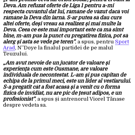
Deva. Am refuzat oferte de Liga 1 pentru a-mi
respecta cuvântul dat lui, rămâne de văzut dacă voi
rămâne la Deva din iarnă. S-ar putea să dau curs
altei oferte, deși vreau să realizez și mai multe la
Deva. Ceea ce este mai important este că mă simt
bine, m-am pus la punct cu pregătirea fizică, pot să
alerg și asta se vede pe teren”
, a spus, pentru
Sport
Arad
, N”Doye la finalul partidei de pe malul
Teuzului.
„Am avut nevoie de un jucător de valoare și
experiență cum este Ousmane, are valoare
individuală de necontestat. L-am și pus căpitan de
echipă de la primul meci, este un lider al vestiarului.
S-a pregătit cât a fost acasă și a venit cu o formă
fizică de invidiat, nu are pic de țesut adipos, e un
profesionist”
, a spus și antrenorul Viorel Tănase
despre vedeta sa.