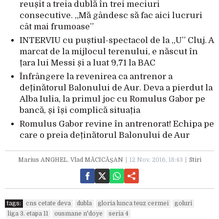
reușit a treia dublă în trei meciuri
consecutive. „Mă gândesc să fac aici lucruri
cât mai frumoase”
INTERVIU cu puștiul-spectacol de la „U” Cluj. A
marcat de la mijlocul terenului, e născut în
țara lui Messi și a luat 9,71 la BAC
Înfrângere la revenirea ca antrenor a
deținătorul Balonului de Aur. Deva a pierdut la
Alba Iulia, la primul joc cu Romulus Gabor pe
bancă, și își complică situația
Romulus Gabor revine în antrenorat! Echipa pe
care o preia deținătorul Balonului de Aur
Marius ANGHEL
,
Vlad MĂCICĂȘAN
12 Nov. 2016, 18:43
Stiri
tags:
cns cetate deva
dubla
gloria lunca teuz cermei
goluri
liga 3. etapa 11
ousmane n'doye
seria 4