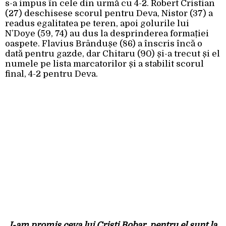
s-a impus în cele din urmă cu 4-2. Robert Cristian
(27) deschisese scorul pentru Deva, Nistor (37) a
readus egalitatea pe teren, apoi golurile lui
N’Doye (59, 74) au dus la desprinderea formației
oaspete. Flavius Brândușe (86) a înscris încă o
dată pentru gazde, dar Chitaru (90) și-a trecut și el
numele pe lista marcatorilor și a stabilit scorul
final, 4-2 pentru Deva.
„I-am promis ceva lui Cristi Bobar, pentru el sunt la