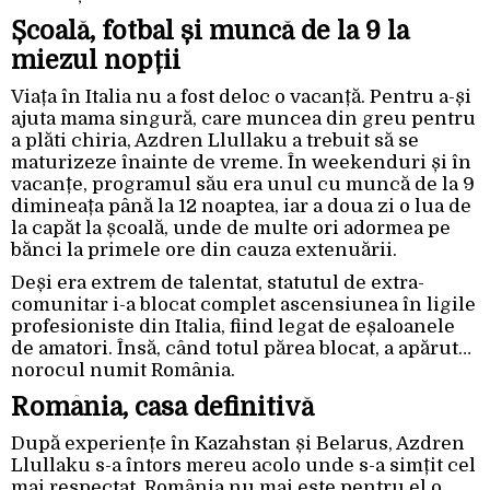
Școală, fotbal și muncă de la 9 la
miezul nopții
Viața în Italia nu a fost deloc o vacanță. Pentru a-și
ajuta mama singură, care muncea din greu pentru
a plăti chiria, Azdren Llullaku a trebuit să se
maturizeze înainte de vreme. În weekenduri și în
vacanțe, programul său era unul cu muncă de la 9
dimineața până la 12 noaptea, iar a doua zi o lua de
la capăt la școală, unde de multe ori adormea pe
bănci la primele ore din cauza extenuării.
Deși era extrem de talentat, statutul de extra-
comunitar i-a blocat complet ascensiunea în ligile
profesioniste din Italia, fiind legat de eșaloanele
de amatori. Însă, când totul părea blocat, a apărut…
norocul numit România.
România, casa definitivă
După experiențe în Kazahstan și Belarus, Azdren
Llullaku s-a întors mereu acolo unde s-a simțit cel
mai respectat. România nu mai este pentru el o