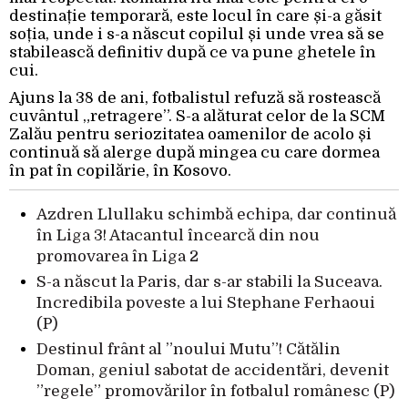
destinație temporară, este locul în care și-a găsit
soția, unde i s-a născut copilul și unde vrea să se
stabilească definitiv după ce va pune ghetele în
cui.
Ajuns la 38 de ani, fotbalistul refuză să rostească
cuvântul „retragere”. S-a alăturat celor de la SCM
Zalău pentru seriozitatea oamenilor de acolo și
continuă să alerge după mingea cu care dormea
în pat în copilărie, în Kosovo.
Azdren Llullaku schimbă echipa, dar continuă
în Liga 3! Atacantul încearcă din nou
promovarea în Liga 2
S-a născut la Paris, dar s-ar stabili la Suceava.
Incredibila poveste a lui Stephane Ferhaoui
(P)
Destinul frânt al ”noului Mutu”! Cătălin
Doman, geniul sabotat de accidentări, devenit
”regele” promovărilor în fotbalul românesc (P)