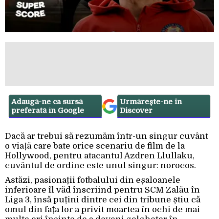
Adaugă-ne ca sursă
Urmărește-ne in
preferată în Google
Discover
Dacă ar trebui să rezumăm într-un singur cuvânt
o viață care bate orice scenariu de film de la
Hollywood, pentru atacantul Azdren Llullaku,
cuvântul de ordine este unul singur: norocos.
Astăzi, pasionații fotbalului din eșaloanele
inferioare îl văd înscriind pentru SCM Zalău în
Liga 3, însă puțini dintre cei din tribune știu că
omul din fața lor a privit moartea în ochi de mai