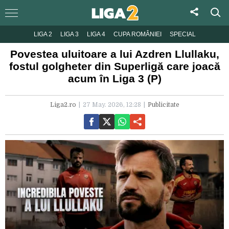
LIGA 2
LIGA 3
LIGA 4
CUPA ROMÂNIEI
SPECIAL
Povestea uluitoare a lui Azdren Llullaku,
fostul golgheter din Superligă care joacă
acum în Liga 3 (P)
Liga2.ro
27 May. 2026, 12:28
Publicitate