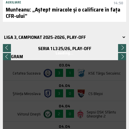
AUXILIARE
14:50
Munteanu: „Aștept miracole și o calificare în fața
CFR-ului”
SERIA 1 L3 25/26, PLAY-OFF
Loading...
PROGRAM
03.04
3
1
Cetatea Suceava
KSE Târgu Secuiesc
04.04
3
0
Știința Miroslava
CS Blejoi
04.04
Sepsi OSK Sfântu
2
0
Viitorul Onești
Gheorghe 2
04.04