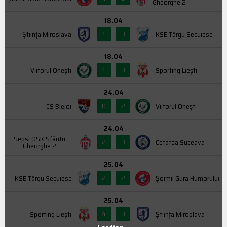
Gheorghe 2
18.04
1
3
Știința Miroslava
KSE Târgu Secuiesc
18.04
1
0
Viitorul Onești
Sporting Liești
24.04
0
2
CS Blejoi
Viitorul Onești
24.04
Sepsi OSK Sfântu
2
3
Cetatea Suceava
Gheorghe 2
25.04
2
2
KSE Târgu Secuiesc
Şoimii Gura Humorului
25.04
4
0
Sporting Liești
Știința Miroslava