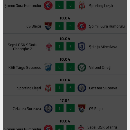
0
0
Şoimii Gura Humorului
Sporting Liești
10.04
1
5
CS Blejoi
Şoimii Gura Humorului
10.04
Sepsi OSK Sfântu
1
3
Știința Miroslava
Gheorghe 2
10.04
0
0
KSE Târgu Secuiesc
Viitorul Onești
10.04
1
6
Sporting Liești
Cetatea Suceava
17.04
1
0
Cetatea Suceava
CS Blejoi
18.04
Sepsi OSK Sfântu
4
0
Şoimii Gura Humorului