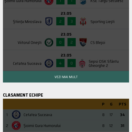
1
1
Şoimii Gura Humorului
KSE Târgu Secuiesc
23.05
2
3
Știința Miroslava
Sporting Liești
23.05
0
2
Viitorul Onești
CS Blejoi
23.05
Sepsi OSK Sfântu
4
0
Cetatea Suceava
Gheorghe 2
VEZI MAI MULT
CLASAMENT ECHIPE
P
G
PTS
1
Cetatea Suceava
8
17
34
2
Şoimii Gura Humorului
8
12
31