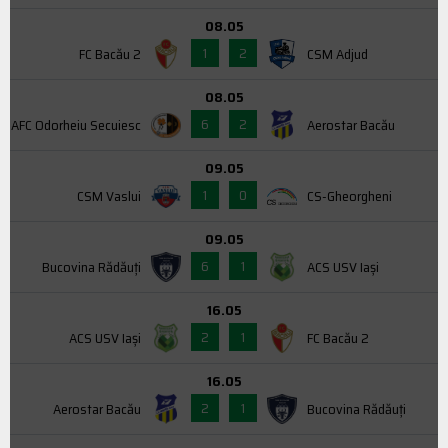
08.05
1
2
FC Bacău 2
CSM Adjud
08.05
6
2
AFC Odorheiu Secuiesc
Aerostar Bacău
09.05
1
0
CSM Vaslui
CS-Gheorgheni
09.05
6
1
Bucovina Rădăuți
ACS USV Iaşi
16.05
2
1
ACS USV Iaşi
FC Bacău 2
16.05
2
1
Aerostar Bacău
Bucovina Rădăuți