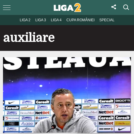
LIGA 2
LIGA 3
LIGA 4
CUPA ROMÂNIEI
SPECIAL
auxiliare