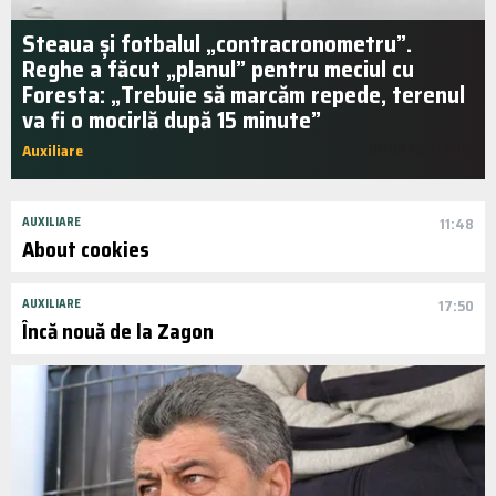
Steaua și fotbalul „contracronometru”.
Reghe a făcut „planul” pentru meciul cu
Foresta: „Trebuie să marcăm repede, terenul
va fi o mocirlă după 15 minute”
Auxiliare
00:58 | oct.. 2016
AUXILIARE
11:48
About cookies
AUXILIARE
17:50
Încă nouă de la Zagon