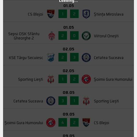
Loading...
01.05
1
2
CS Blejoi
Știința Miroslava
01.05
Sepsi OSK Sfântu
2
0
Viitorul Onești
Gheorghe 2
02.05
2
3
KSE Târgu Secuiesc
Cetatea Suceava
02.05
1
2
Sporting Liești
Şoimii Gura Humorului
08.05
3
1
Cetatea Suceava
Sporting Liești
09.05
4
2
Şoimii Gura Humorului
CS Blejoi
09.05