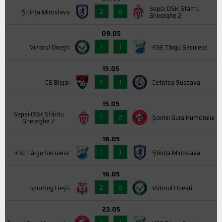
Sepsi OSK Sfântu
2
0
Știința Miroslava
Gheorghe 2
09.05
1
1
Viitorul Onești
KSE Târgu Secuiesc
15.05
0
1
CS Blejoi
Cetatea Suceava
15.05
Sepsi OSK Sfântu
1
2
Şoimii Gura Humorului
Gheorghe 2
16.05
1
1
KSE Târgu Secuiesc
Știința Miroslava
16.05
2
0
Sporting Liești
Viitorul Onești
23.05