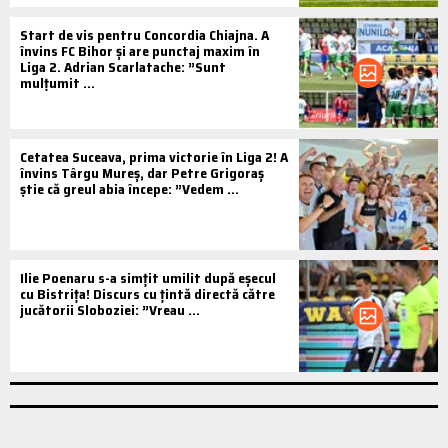
Start de vis pentru Concordia Chiajna. A
învins FC Bihor și are punctaj maxim în
Liga 2. Adrian Scarlatache: ”Sunt
mulțumit ...
Cetatea Suceava, prima victorie în Liga 2! A
învins Târgu Mureș, dar Petre Grigoraș
știe că greul abia începe: ”Vedem ...
Ilie Poenaru s-a simțit umilit după eșecul
cu Bistrița! Discurs cu țintă directă către
jucătorii Sloboziei: ”Vreau ...