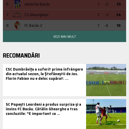
6
Aerostar Bacău
7
-2
35
7
CS Gheorgheni
7
-3
34
8
FC Bacău 2
7
-6
18
VEZI MAI MULT
RECOMANDĂRI
CSC Dumbrăvița a suferit prima înfrângere
din actualul sezon, la Ștefăneștii de Jos.
Florin Fabian nu e deloc supărat: ...
SC Popești Leordeni a produs surpriza și a
învins FC Bacău. Cătălin Gheorghe a tras
concluziile: ”E important ca ...