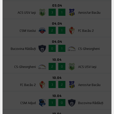
03.04
3
1
ACS USV Iaşi
Aerostar Bacău
04.04
2
1
CSM Vaslui
FC Bacău 2
04.04
0
1
Bucovina Rădăuți
CS-Gheorgheni
10.04
2
0
CS-Gheorgheni
ACS USV Iaşi
10.04
3
2
FC Bacău 2
Aerostar Bacău
10.04
1
0
CSM Adjud
Bucovina Rădăuți
10.04