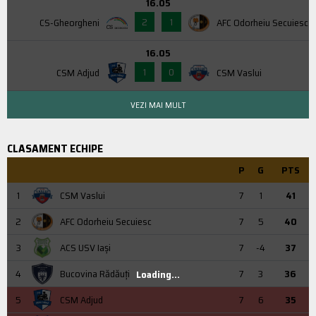
16.05
2
1
CS-Gheorgheni
AFC Odorheiu Secuiesc
16.05
1
0
CSM Adjud
CSM Vaslui
VEZI MAI MULT
CLASAMENT ECHIPE
P
G
PTS
1
CSM Vaslui
7
1
41
2
AFC Odorheiu Secuiesc
7
5
40
3
ACS USV Iaşi
7
-4
37
4
Bucovina Rădăuți
7
3
36
Loading...
5
CSM Adjud
7
6
35