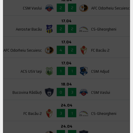
2
2
CSM Vaslui
AFC Odorheiu Secuiesc
17.04
2
2
Aerostar Bacău
CS-Gheorgheni
17.04
4
2
AFC Odorheiu Secuiesc
FC Bacău 2
17.04
1
1
ACS USV Iaşi
CSM Adjud
18.04
0
3
Bucovina Rădăuți
CSM Vaslui
24.04
3
1
FC Bacău 2
CS-Gheorgheni
24.04