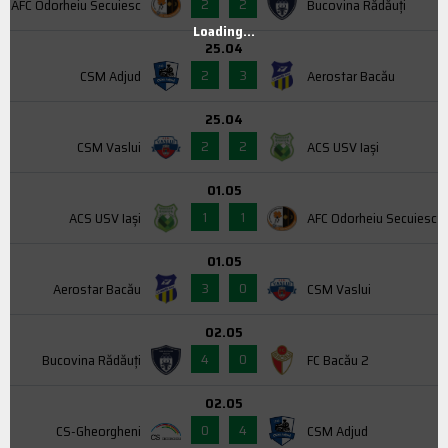
2
2
AFC Odorheiu Secuiesc
Bucovina Rădăuți
Loading...
25.04
2
3
CSM Adjud
Aerostar Bacău
25.04
2
2
CSM Vaslui
ACS USV Iaşi
01.05
1
1
ACS USV Iaşi
AFC Odorheiu Secuiesc
01.05
3
0
Aerostar Bacău
CSM Vaslui
02.05
4
0
Bucovina Rădăuți
FC Bacău 2
02.05
0
4
CS-Gheorgheni
CSM Adjud