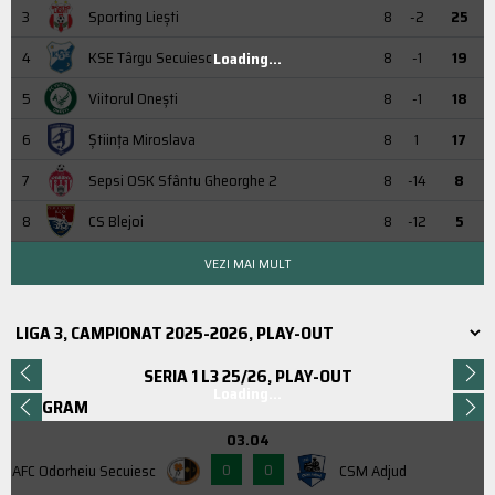
3
Sporting Liești
8
-2
25
4
KSE Târgu Secuiesc
8
-1
19
Loading...
5
Viitorul Onești
8
-1
18
6
Știința Miroslava
8
1
17
7
Sepsi OSK Sfântu Gheorghe 2
8
-14
8
8
CS Blejoi
8
-12
5
VEZI MAI MULT
SERIA 1 L3 25/26, PLAY-OUT
Loading...
PROGRAM
03.04
0
0
AFC Odorheiu Secuiesc
CSM Adjud