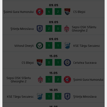
09.05
4
2
Şoimii Gura Humorului
CS Blejoi
09.05
Sepsi OSK Sfântu
2
0
Știința Miroslava
Gheorghe 2
09.05
1
1
Viitorul Onești
KSE Târgu Secuiesc
15.05
0
1
CS Blejoi
Cetatea Suceava
15.05
Sepsi OSK Sfântu
1
2
Şoimii Gura Humorului
Gheorghe 2
16.05
1
1
KSE Târgu Secuiesc
Știința Miroslava
16.05