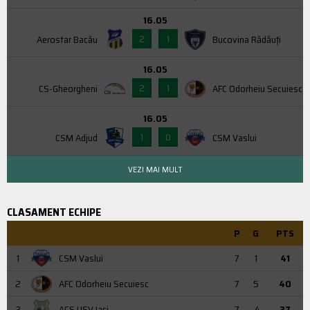
16.05
2
1
Aerostar Bacău
Bucovina Rădăuți
16.05
2
1
CS-Gheorgheni
AFC Odorheiu Secuiesc
16.05
1
0
CSM Adjud
CSM Vaslui
VEZI MAI MULT
CLASAMENT ECHIPE
P
G
PTS
1
CSM Vaslui
7
1
41
2
AFC Odorheiu Secuiesc
7
5
40
3
ACS USV Iaşi
7
-4
37