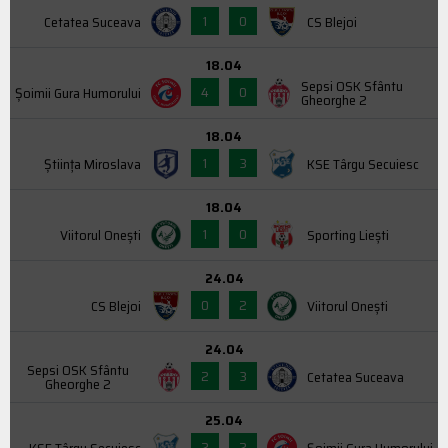
1
0
Cetatea Suceava
CS Blejoi
18.04
Sepsi OSK Sfântu
4
0
Şoimii Gura Humorului
Gheorghe 2
18.04
1
3
Știința Miroslava
KSE Târgu Secuiesc
18.04
1
0
Viitorul Onești
Sporting Liești
24.04
0
2
CS Blejoi
Viitorul Onești
24.04
Sepsi OSK Sfântu
2
3
Cetatea Suceava
Gheorghe 2
25.04
2
2