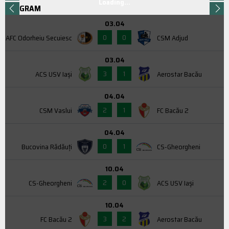
Loading...
PROGRAM
03.04
0
0
AFC Odorheiu Secuiesc
CSM Adjud
03.04
3
1
ACS USV Iaşi
Aerostar Bacău
04.04
2
1
CSM Vaslui
FC Bacău 2
04.04
0
1
Bucovina Rădăuți
CS-Gheorgheni
10.04
2
0
CS-Gheorgheni
ACS USV Iaşi
10.04
3
2
FC Bacău 2
Aerostar Bacău