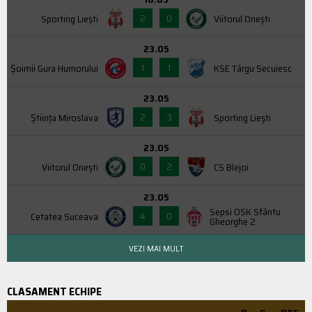
2
0
Sporting Liești
Viitorul Onești
23.05
1
1
Şoimii Gura Humorului
KSE Târgu Secuiesc
23.05
2
3
Știința Miroslava
Sporting Liești
23.05
0
2
Viitorul Onești
CS Blejoi
23.05
Sepsi OSK Sfântu
4
0
Cetatea Suceava
Gheorghe 2
VEZI MAI MULT
CLASAMENT ECHIPE