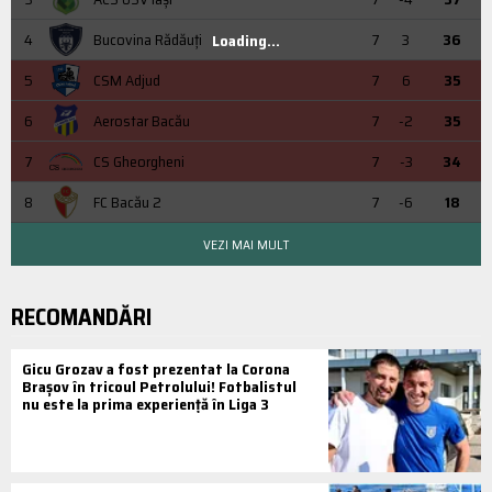
4
Bucovina Rădăuți
7
3
36
Loading...
5
CSM Adjud
7
6
35
6
Aerostar Bacău
7
-2
35
7
CS Gheorgheni
7
-3
34
8
FC Bacău 2
7
-6
18
VEZI MAI MULT
RECOMANDĂRI
Gicu Grozav a fost prezentat la Corona
Brașov în tricoul Petrolului! Fotbalistul
nu este la prima experiență în Liga 3