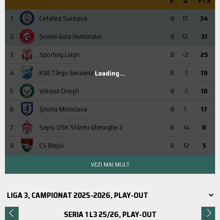
P
G
PTS
1
Cetatea Suceava
8
17
34
2
Şoimii Gura Humorului
8
12
31
3
Sporting Liești
8
-2
25
4
KSE Târgu Secuiesc
8
-1
19
Loading...
5
Viitorul Onești
8
-1
18
6
Știința Miroslava
8
1
17
7
Sepsi OSK Sfântu Gheorghe 2
8
-14
8
8
CS Blejoi
8
-12
5
VEZI MAI MULT
SERIA 1 L3 25/26, PLAY-OUT