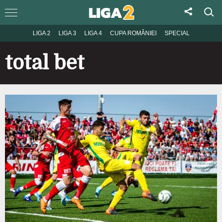
LIGA 2
LIGA 3
LIGA 4
CUPA ROMÂNIEI
SPECIAL
total bet