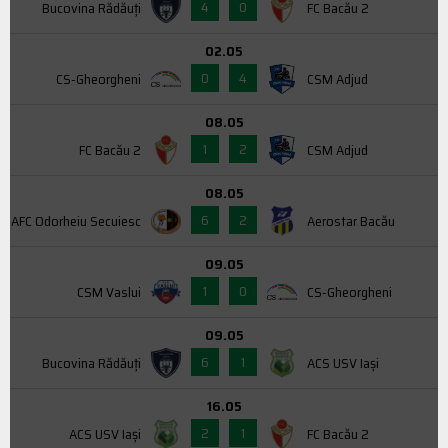
4
0
Bucovina Rădăuți
FC Bacău 2
02.05
0
4
CS-Gheorgheni
CSM Adjud
08.05
1
2
FC Bacău 2
CSM Adjud
08.05
6
2
AFC Odorheiu Secuiesc
Aerostar Bacău
09.05
1
0
CSM Vaslui
CS-Gheorgheni
09.05
6
1
Bucovina Rădăuți
ACS USV Iaşi
16.05
2
1
ACS USV Iaşi
FC Bacău 2