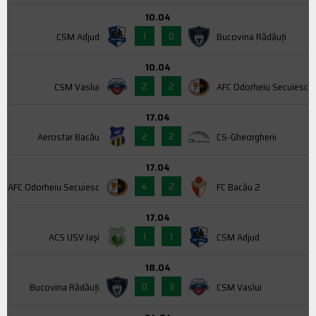
10.04
1
0
CSM Adjud
Bucovina Rădăuți
10.04
2
2
CSM Vaslui
AFC Odorheiu Secuiesc
17.04
2
2
Aerostar Bacău
CS-Gheorgheni
17.04
4
2
AFC Odorheiu Secuiesc
FC Bacău 2
17.04
1
1
ACS USV Iaşi
CSM Adjud
18.04
0
3
Bucovina Rădăuți
CSM Vaslui