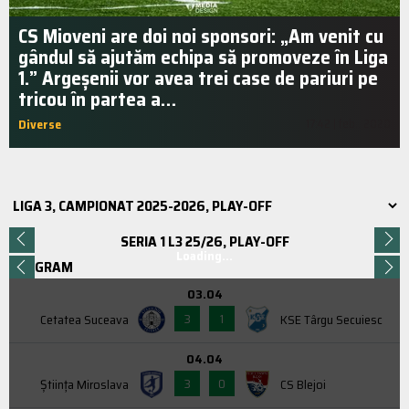
CS Mioveni are doi noi sponsori: „Am venit cu
gândul să ajutăm echipa să promoveze în Liga
1.” Argeșenii vor avea trei case de pariuri pe
tricou în partea a…
Diverse
17:42 | feb.. 2020
SERIA 1 L3 25/26, PLAY-OFF
Loading...
PROGRAM
03.04
3
1
Cetatea Suceava
KSE Târgu Secuiesc
04.04
3
0
Știința Miroslava
CS Blejoi