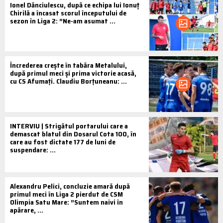
Ionel Dănciulescu, după ce echipa lui Ionuț
Chirilă a încasat scorul începutului de
sezon în Liga 2: ”Ne-am asumat ...
Încrederea crește în tabăra Metalului,
după primul meci și prima victorie acasă,
cu CS Afumați. Claudiu Borțuneanu: ...
INTERVIU | Strigătul portarului care a
demascat blatul din Dosarul Cota 100, în
care au fost dictate 177 de luni de
suspendare: ...
Alexandru Pelici, concluzie amară după
primul meci în Liga 2 pierdut de CSM
Olimpia Satu Mare: ”Suntem naivi în
apărare, ...