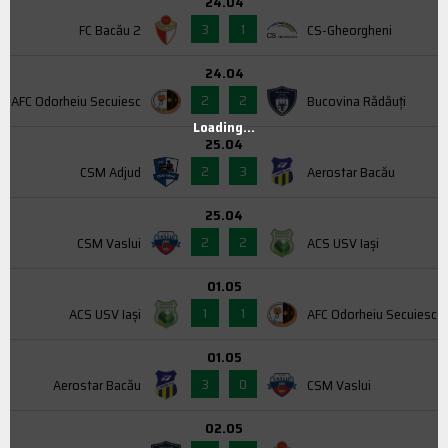
24.04
3
1
FC Bacău 2
CS-Gheorgheni
24.04
2
2
AFC Odorheiu Secuiesc
Bucovina Rădăuți
Loading...
25.04
2
3
CSM Adjud
Aerostar Bacău
25.04
2
2
CSM Vaslui
ACS USV Iaşi
01.05
1
1
ACS USV Iaşi
AFC Odorheiu Secuiesc
01.05
3
0
Aerostar Bacău
CSM Vaslui
02.05