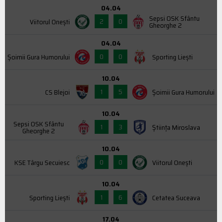
04.04
Sepsi OSK Sfântu
2
0
Viitorul Onești
Gheorghe 2
04.04
0
0
Şoimii Gura Humorului
Sporting Liești
10.04
1
5
CS Blejoi
Şoimii Gura Humorului
10.04
Sepsi OSK Sfântu
1
3
Știința Miroslava
Gheorghe 2
10.04
0
0
KSE Târgu Secuiesc
Viitorul Onești
10.04
1
6
Sporting Liești
Cetatea Suceava
17.04