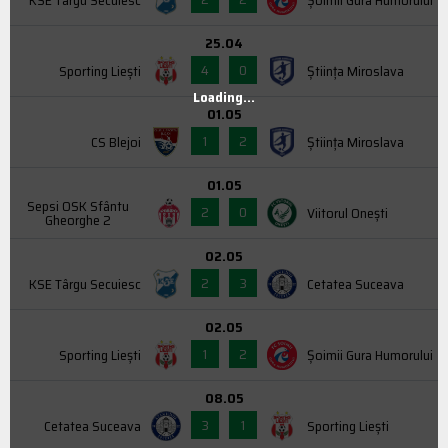
KSE Târgu Secuiesc
Şoimii Gura Humorului
25.04
4
0
Sporting Liești
Știința Miroslava
Loading...
01.05
1
2
CS Blejoi
Știința Miroslava
01.05
Sepsi OSK Sfântu
2
0
Viitorul Onești
Gheorghe 2
02.05
2
3
KSE Târgu Secuiesc
Cetatea Suceava
02.05
1
2
Sporting Liești
Şoimii Gura Humorului
08.05
3
1
Cetatea Suceava
Sporting Liești