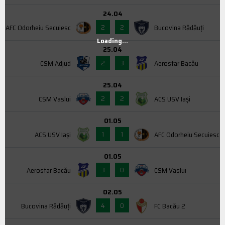
24.04
2
2
AFC Odorheiu Secuiesc
Bucovina Rădăuți
Loading...
25.04
2
3
CSM Adjud
Aerostar Bacău
25.04
2
2
CSM Vaslui
ACS USV Iaşi
01.05
1
1
ACS USV Iaşi
AFC Odorheiu Secuiesc
01.05
3
0
Aerostar Bacău
CSM Vaslui
02.05
4
0
Bucovina Rădăuți
FC Bacău 2