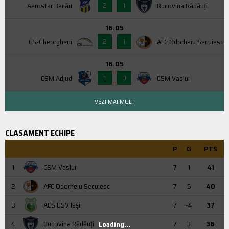
2
1
Aerostar Bacău
Bucovina Rădăuți
16.05
2
1
CS-Gheorgheni
AFC Odorheiu Secuiesc
16.05
1
0
CSM Adjud
CSM Vaslui
VEZI MAI MULT
CLASAMENT ECHIPE
P
G
PTS
1
CSM Vaslui
7
1
41
2
AFC Odorheiu Secuiesc
7
5
40
3
ACS USV Iaşi
7
-4
37
4
Bucovina Rădăuți
7
3
36
Loading...