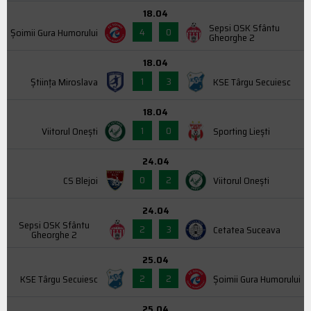
18.04
Sepsi OSK Sfântu
4
0
Şoimii Gura Humorului
Gheorghe 2
18.04
1
3
Știința Miroslava
KSE Târgu Secuiesc
18.04
1
0
Viitorul Onești
Sporting Liești
24.04
0
2
CS Blejoi
Viitorul Onești
24.04
Sepsi OSK Sfântu
2
3
Cetatea Suceava
Gheorghe 2
25.04
2
2
KSE Târgu Secuiesc
Şoimii Gura Humorului
25.04