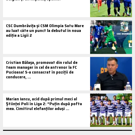
CSC Dumbrăvița și CSM Olimpia Satu Mare
au luat câte un punct la debutul în noua
ediție a Ligii 2
Cristian Bălașa, promovat din rolul de
team manager în cel de antrenor la FC
Pucioasa! S-a consacrat în poziții de
conducere, ...
Marian Iancu, acid după primul meci al
Științei Poli în Liga 2: ”Puțin după pofta
mea. Cimitirul elefanților aduși ...