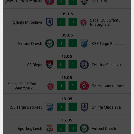
4
2
Şoimii Gura Humorului
CS Blejoi
09.05
Sepsi OSK Sfântu
2
0
Știința Miroslava
Gheorghe 2
09.05
1
1
Viitorul Onești
KSE Târgu Secuiesc
15.05
0
1
CS Blejoi
Cetatea Suceava
15.05
Sepsi OSK Sfântu
1
2
Şoimii Gura Humorului
Gheorghe 2
16.05
1
1
KSE Târgu Secuiesc
Știința Miroslava
16.05
2
0
Sporting Liești
Viitorul Onești