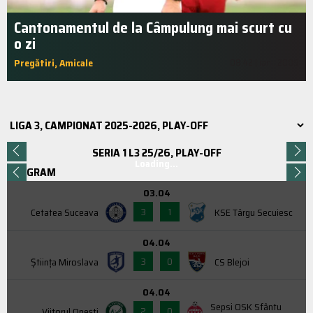
Cantonamentul de la Câmpulung mai scurt cu
o zi
Pregătiri, Amicale
08:42 | ian.. 2009
SERIA 1 L3 25/26, PLAY-OFF
Loading...
PROGRAM
03.04
3
1
Cetatea Suceava
KSE Târgu Secuiesc
04.04
3
0
Știința Miroslava
CS Blejoi
04.04
Sepsi OSK Sfântu
2
0
Viitorul Onești