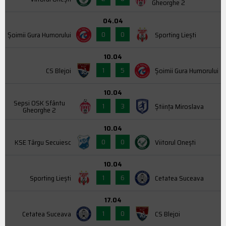
Gheorghe 2
04.04
0
0
Şoimii Gura Humorului
Sporting Liești
10.04
1
5
CS Blejoi
Şoimii Gura Humorului
10.04
Sepsi OSK Sfântu
1
3
Știința Miroslava
Gheorghe 2
10.04
0
0
KSE Târgu Secuiesc
Viitorul Onești
10.04
1
6
Sporting Liești
Cetatea Suceava
17.04
1
0
Cetatea Suceava
CS Blejoi