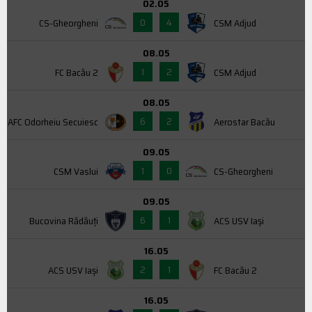
02.05
0
4
CS-Gheorgheni
CSM Adjud
08.05
1
2
FC Bacău 2
CSM Adjud
08.05
6
2
AFC Odorheiu Secuiesc
Aerostar Bacău
09.05
1
0
CSM Vaslui
CS-Gheorgheni
09.05
6
1
Bucovina Rădăuți
ACS USV Iaşi
16.05
2
1
ACS USV Iaşi
FC Bacău 2
16.05