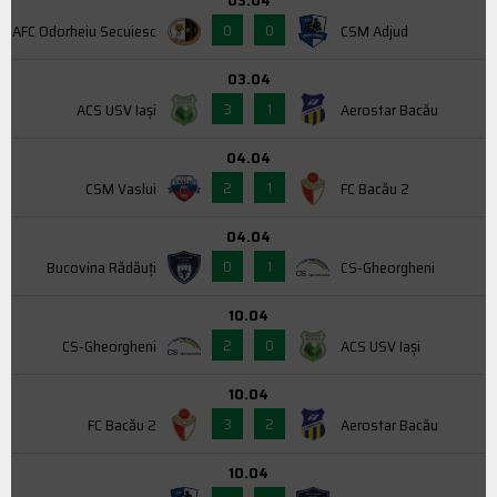
03.04
0
0
AFC Odorheiu Secuiesc
CSM Adjud
03.04
3
1
ACS USV Iaşi
Aerostar Bacău
04.04
2
1
CSM Vaslui
FC Bacău 2
04.04
0
1
Bucovina Rădăuți
CS-Gheorgheni
10.04
2
0
CS-Gheorgheni
ACS USV Iaşi
10.04
3
2
FC Bacău 2
Aerostar Bacău
10.04