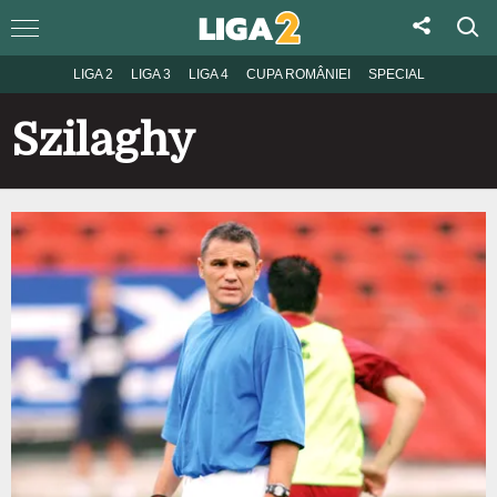
LIGA 2
LIGA 3
LIGA 4
CUPA ROMÂNIEI
SPECIAL
Szilaghy