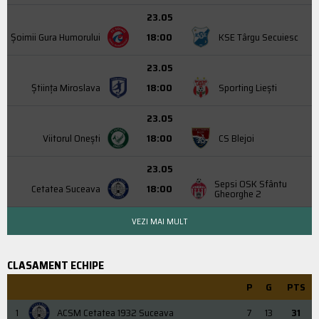
23.05
Şoimii Gura Humorului
18:00
KSE Târgu Secuiesc
23.05
Știința Miroslava
18:00
Sporting Liești
23.05
Viitorul Onești
18:00
CS Blejoi
23.05
Sepsi OSK Sfântu
Cetatea Suceava
18:00
Gheorghe 2
VEZI MAI MULT
CLASAMENT ECHIPE
P
G
PTS
1
ACSM Cetatea 1932 Suceava
7
13
31