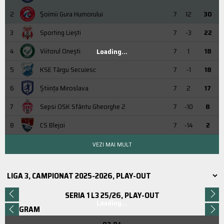
2
Şoimii Gura Humorului
7
12
30
3
Sporting Liești
7
-3
22
4
Viitorul Onești
7
1
18
Loading...
5
KSE Târgu Secuiesc
7
-1
18
6
Știința Miroslava
7
2
17
7
Sepsi OSK Sfântu Gheorghe 2
7
-10
8
8
CS Blejoi
7
-14
2
VEZI MAI MULT
SERIA 1 L3 25/26, PLAY-OUT
Loading...
PROGRAM