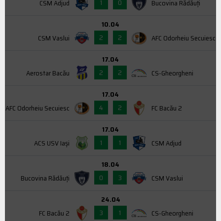
1
0
CSM Adjud
Bucovina Rădăuți
10.04
2
2
CSM Vaslui
AFC Odorheiu Secuiesc
17.04
2
2
Aerostar Bacău
CS-Gheorgheni
17.04
4
2
AFC Odorheiu Secuiesc
FC Bacău 2
17.04
1
1
ACS USV Iaşi
CSM Adjud
18.04
0
3
Bucovina Rădăuți
CSM Vaslui
24.04
3
1
FC Bacău 2
CS-Gheorgheni