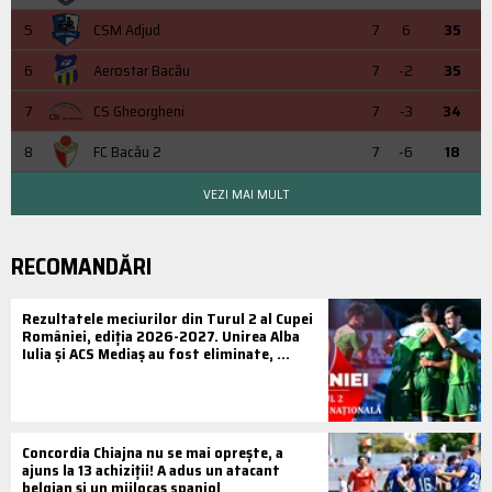
5
CSM Adjud
7
6
35
6
Aerostar Bacău
7
-2
35
7
CS Gheorgheni
7
-3
34
8
FC Bacău 2
7
-6
18
VEZI MAI MULT
RECOMANDĂRI
Rezultatele meciurilor din Turul 2 al Cupei
României, ediția 2026-2027. Unirea Alba
Iulia și ACS Mediaș au fost eliminate, ...
Concordia Chiajna nu se mai oprește, a
ajuns la 13 achiziții! A adus un atacant
belgian și un mijlocaș spaniol