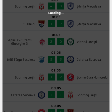
4
0
Sporting Liești
Știința Miroslava
Loading...
01.05
1
2
CS Blejoi
Știința Miroslava
01.05
Sepsi OSK Sfântu
2
0
Viitorul Onești
Gheorghe 2
02.05
2
3
KSE Târgu Secuiesc
Cetatea Suceava
02.05
1
2
Sporting Liești
Şoimii Gura Humorului
08.05
3
1
Cetatea Suceava
Sporting Liești
09.05