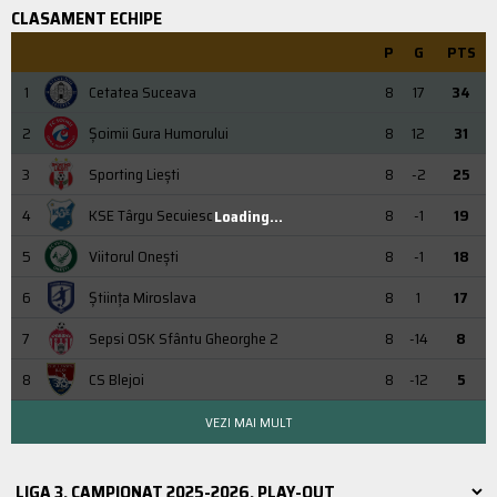
CLASAMENT ECHIPE
P
G
PTS
1
Cetatea Suceava
8
17
34
2
Şoimii Gura Humorului
8
12
31
3
Sporting Liești
8
-2
25
4
KSE Târgu Secuiesc
8
-1
19
Loading...
5
Viitorul Onești
8
-1
18
6
Știința Miroslava
8
1
17
7
Sepsi OSK Sfântu Gheorghe 2
8
-14
8
8
CS Blejoi
8
-12
5
VEZI MAI MULT