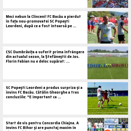
Meci nebun la Clinceni! FC Bacău a pierdut
în fața nou-promovatei SC Popești
Leordeni, după ce a fost întoarsă pe ...
CSC Dumbrăvița a suferit prima înfrângere
din actualul sezon, la Ștefăneștii de Jos.
Florin Fabian nu e deloc supărat: ...
SC Popești Leordeni a produs surpriza și a
învins FC Bacău. Cătălin Gheorghe a tras
concluziile: ”E important ca ...
Start de vis pentru Concordia Chiajna. A
învins FC Bihor și are punctaj maxim în