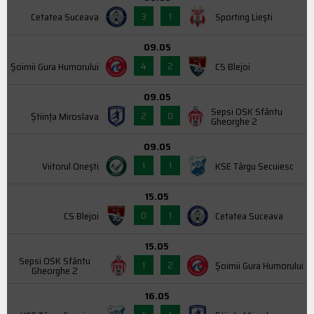
3
1
Cetatea Suceava
Sporting Liești
09.05
4
2
Şoimii Gura Humorului
CS Blejoi
09.05
Sepsi OSK Sfântu
2
0
Știința Miroslava
Gheorghe 2
09.05
1
1
Viitorul Onești
KSE Târgu Secuiesc
15.05
0
1
CS Blejoi
Cetatea Suceava
15.05
Sepsi OSK Sfântu
1
2
Şoimii Gura Humorului
Gheorghe 2
16.05