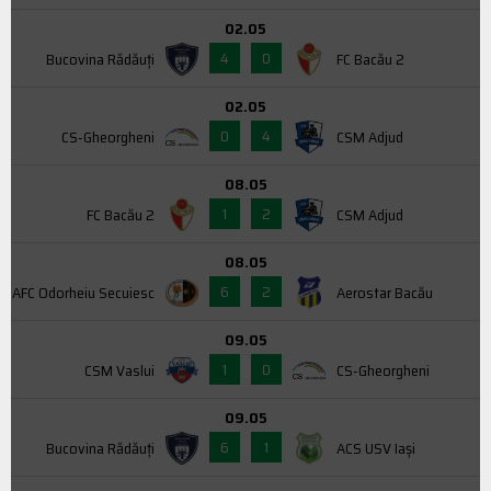
02.05
4
0
Bucovina Rădăuți
FC Bacău 2
02.05
0
4
CS-Gheorgheni
CSM Adjud
08.05
1
2
FC Bacău 2
CSM Adjud
08.05
6
2
AFC Odorheiu Secuiesc
Aerostar Bacău
09.05
1
0
CSM Vaslui
CS-Gheorgheni
09.05
6
1
Bucovina Rădăuți
ACS USV Iaşi