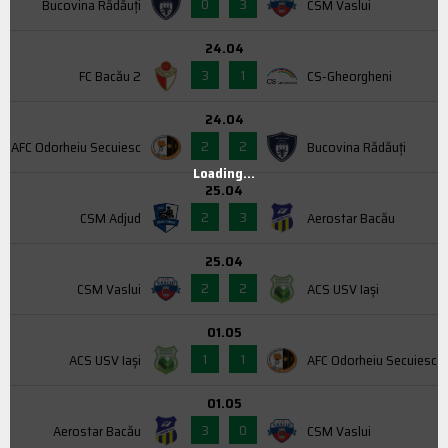
0
3
Bucovina Rădăuți
CSM Vaslui
24.04
3
1
FC Bacău 2
CS-Gheorgheni
24.04
2
2
AFC Odorheiu Secuiesc
Bucovina Rădăuți
Loading...
25.04
2
3
CSM Adjud
Aerostar Bacău
25.04
2
2
CSM Vaslui
ACS USV Iaşi
01.05
1
1
ACS USV Iaşi
AFC Odorheiu Secuiesc
01.05
3
0
Aerostar Bacău
CSM Vaslui