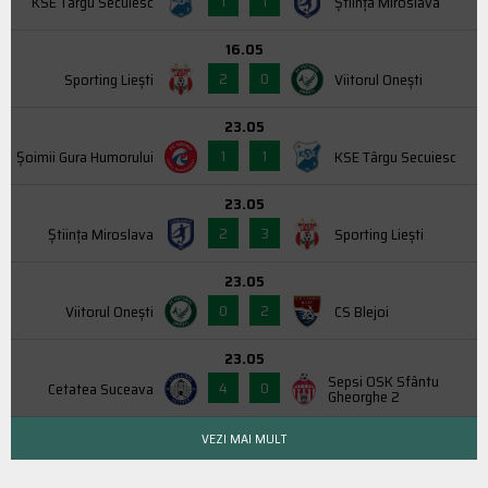
1
1
KSE Târgu Secuiesc
Știința Miroslava
16.05
2
0
Sporting Liești
Viitorul Onești
23.05
1
1
Şoimii Gura Humorului
KSE Târgu Secuiesc
23.05
2
3
Știința Miroslava
Sporting Liești
23.05
0
2
Viitorul Onești
CS Blejoi
23.05
Sepsi OSK Sfântu
4
0
Cetatea Suceava
Gheorghe 2
VEZI MAI MULT