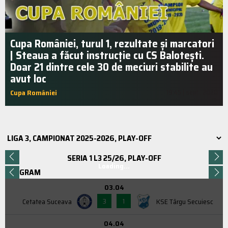
Cupa României, turul 1, rezultate și marcatori
| Steaua a făcut instrucție cu CS Balotești.
Doar 21 dintre cele 30 de meciuri stabilite au
avut loc
Cupa României
19:45 | sept.. 2020
SERIA 1 L3 25/26, PLAY-OFF
Loading...
PROGRAM
03.04
3
1
Cetatea Suceava
KSE Târgu Secuiesc
04.04