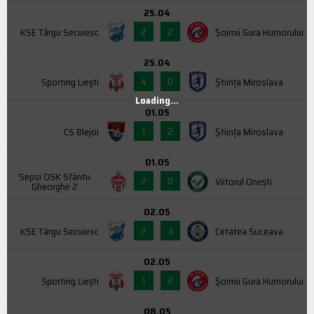
25.04
2
2
KSE Târgu Secuiesc
Şoimii Gura Humorului
25.04
4
0
Sporting Liești
Știința Miroslava
Loading...
01.05
1
2
CS Blejoi
Știința Miroslava
01.05
Sepsi OSK Sfântu
2
0
Viitorul Onești
Gheorghe 2
02.05
2
3
KSE Târgu Secuiesc
Cetatea Suceava
02.05
1
2
Sporting Liești
Şoimii Gura Humorului
08.05