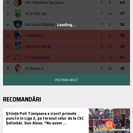
2
AFC Odorheiu Secuiesc
7
5
40
3
ACS USV Iaşi
7
-4
37
4
Bucovina Rădăuți
7
3
36
Loading...
5
CSM Adjud
7
6
35
6
Aerostar Bacău
7
-2
35
7
CS Gheorgheni
7
-3
34
8
FC Bacău 2
7
-6
18
VEZI MAI MULT
RECOMANDĂRI
Știința Poli Timișoara a irosit primele
puncte în Liga 2, pe terenul celor de la CSC
Șelimbăr. Dan Alexa: ”Nu avem ...