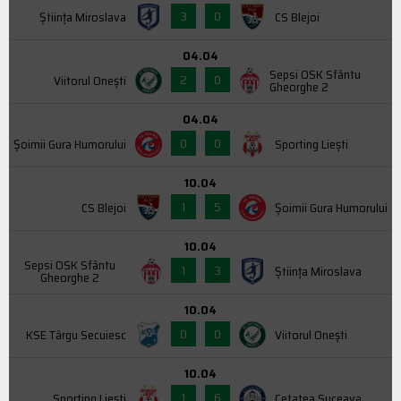
3
0
Știința Miroslava
CS Blejoi
04.04
Sepsi OSK Sfântu
2
0
Viitorul Onești
Gheorghe 2
04.04
0
0
Şoimii Gura Humorului
Sporting Liești
10.04
1
5
CS Blejoi
Şoimii Gura Humorului
10.04
Sepsi OSK Sfântu
1
3
Știința Miroslava
Gheorghe 2
10.04
0
0
KSE Târgu Secuiesc
Viitorul Onești
10.04
1
6
Sporting Liești
Cetatea Suceava