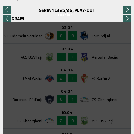
SERIA 1 L3 25/26, PLAY-OUT
Loading...
PROGRAM
03.04
0
0
AFC Odorheiu Secuiesc
CSM Adjud
03.04
3
1
ACS USV Iaşi
Aerostar Bacău
04.04
2
1
CSM Vaslui
FC Bacău 2
04.04
0
1
Bucovina Rădăuți
CS-Gheorgheni
10.04
2
0
CS-Gheorgheni
ACS USV Iaşi
10.04