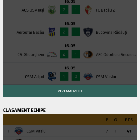
16.05
2
1
ACS USV Iaşi
FC Bacău 2
16.05
2
1
Aerostar Bacău
Bucovina Rădăuți
16.05
2
1
CS-Gheorgheni
AFC Odorheiu Secuiesc
16.05
1
0
CSM Adjud
CSM Vaslui
VEZI MAI MULT
CLASAMENT ECHIPE
P
G
PTS
1
CSM Vaslui
7
1
41