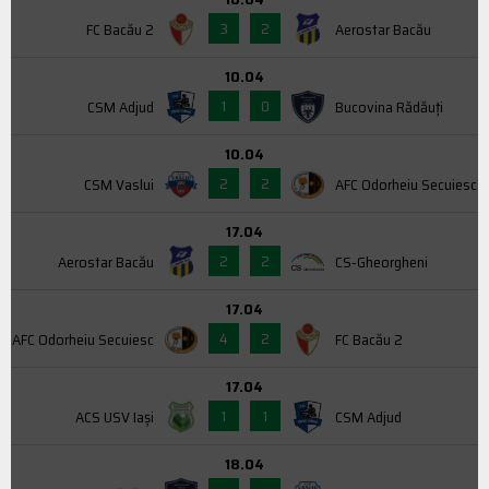
3
2
FC Bacău 2
Aerostar Bacău
10.04
1
0
CSM Adjud
Bucovina Rădăuți
10.04
2
2
CSM Vaslui
AFC Odorheiu Secuiesc
17.04
2
2
Aerostar Bacău
CS-Gheorgheni
17.04
4
2
AFC Odorheiu Secuiesc
FC Bacău 2
17.04
1
1
ACS USV Iaşi
CSM Adjud
18.04