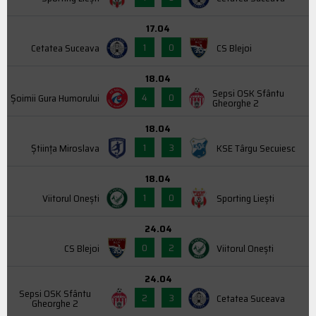
17.04
1
0
Cetatea Suceava
CS Blejoi
18.04
Sepsi OSK Sfântu
4
0
Şoimii Gura Humorului
Gheorghe 2
18.04
1
3
Știința Miroslava
KSE Târgu Secuiesc
18.04
1
0
Viitorul Onești
Sporting Liești
24.04
0
2
CS Blejoi
Viitorul Onești
24.04
Sepsi OSK Sfântu
2
3
Cetatea Suceava
Gheorghe 2