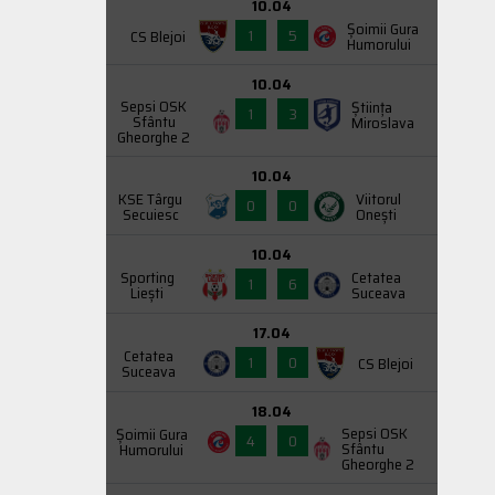
10.04
Şoimii Gura
1
5
CS Blejoi
Humorului
10.04
Sepsi OSK
Știința
1
3
Sfântu
Miroslava
Gheorghe 2
10.04
KSE Târgu
Viitorul
0
0
Secuiesc
Onești
10.04
Sporting
Cetatea
1
6
Liești
Suceava
17.04
Cetatea
1
0
CS Blejoi
Suceava
18.04
Sepsi OSK
Şoimii Gura
4
0
Sfântu
Humorului
Gheorghe 2