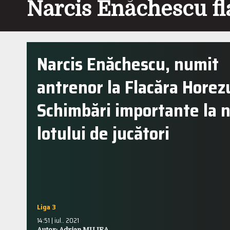
Narcis Enăchescu fl
Narcis Enăchescu, numit
antrenor la Flacăra Horez
Schimbări importante la n
lotului de jucători
Liga 3
14:51 | iul.. 2021
Autor: Adrian MUJEA