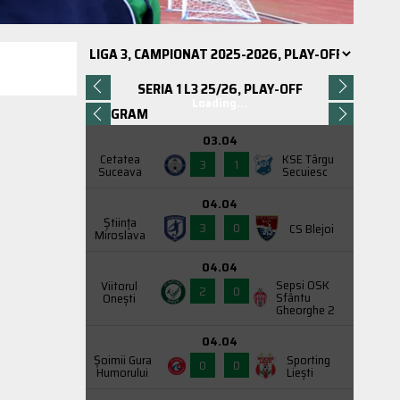
SERIA 1 L3 25/26, PLAY-OFF
Loading...
PROGRAM
03.04
Cetatea
KSE Târgu
3
1
Suceava
Secuiesc
04.04
Știința
3
0
CS Blejoi
Miroslava
04.04
Sepsi OSK
Viitorul
2
0
Sfântu
Onești
Gheorghe 2
04.04
Şoimii Gura
Sporting
0
0
Humorului
Liești