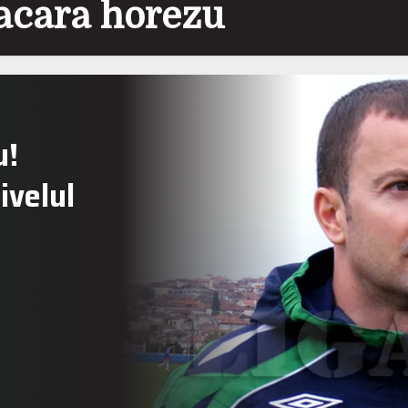
acara horezu
u!
ivelul