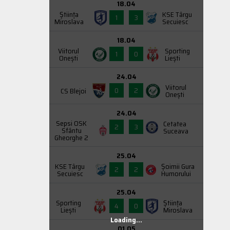
18.04
Știința
KSE Târgu
1
3
Miroslava
Secuiesc
18.04
Viitorul
Sporting
1
0
Onești
Liești
24.04
Viitorul
0
2
CS Blejoi
Onești
24.04
Sepsi OSK
Cetatea
2
3
Sfântu
Suceava
Gheorghe 2
25.04
KSE Târgu
Şoimii Gura
2
2
Secuiesc
Humorului
25.04
Sporting
Știința
4
0
Liești
Miroslava
Loading...
01.05