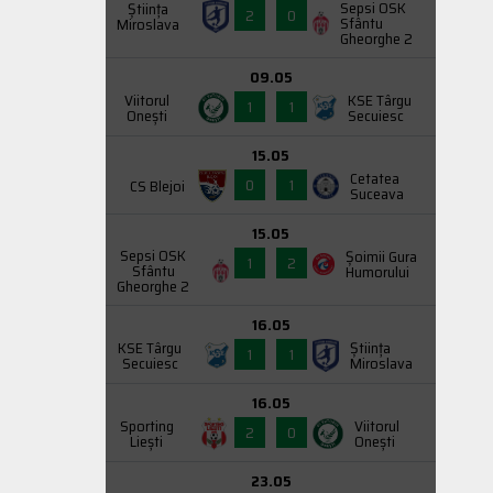
Sepsi OSK
Știința
2
0
Sfântu
Miroslava
Gheorghe 2
09.05
Viitorul
KSE Târgu
1
1
Onești
Secuiesc
15.05
Cetatea
0
1
CS Blejoi
Suceava
15.05
Sepsi OSK
Şoimii Gura
1
2
Sfântu
Humorului
Gheorghe 2
16.05
KSE Târgu
Știința
1
1
Secuiesc
Miroslava
16.05
Sporting
Viitorul
2
0
Liești
Onești
23.05