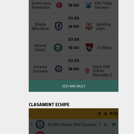
Şoimii Gura
KSE Târgu
18:00
Humorului
Secuiesc
23.05
Știința
Sporting
18:00
Miroslava
Liești
23.05
Viitorul
18:00
CS Blejoi
Onești
23.05
Sepsi OSK
Cetatea
18:00
Sfântu
Suceava
Gheorghe 2
VEZI MAI MULT
CLASAMENT ECHIPE
P
G
PTS
1
ACSM Cetatea 1932 Suceava
7
13
31