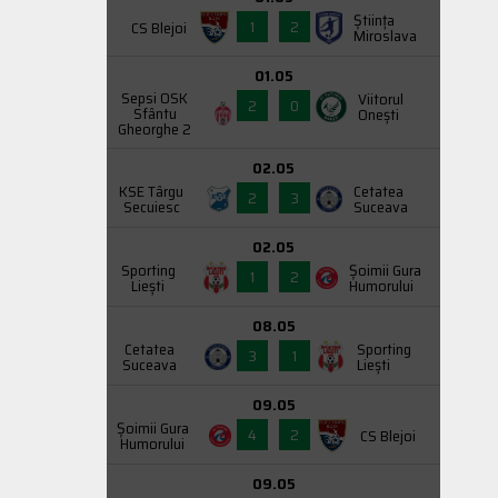
Știința
1
2
CS Blejoi
Miroslava
01.05
Sepsi OSK
Viitorul
2
0
Sfântu
Onești
Gheorghe 2
02.05
KSE Târgu
Cetatea
2
3
Secuiesc
Suceava
02.05
Sporting
Şoimii Gura
1
2
Liești
Humorului
08.05
Cetatea
Sporting
3
1
Suceava
Liești
09.05
Şoimii Gura
4
2
CS Blejoi
Humorului
09.05