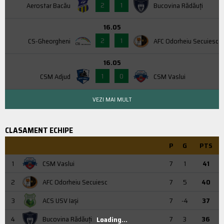
2
1
Aerostar Bacău
Bucovina Rădăuți
16.05
2
1
CS-Gheorgheni
AFC Odorheiu Secuiesc
16.05
1
0
CSM Adjud
CSM Vaslui
VEZI MAI MULT
CLASAMENT ECHIPE
P
G
PTS
1
CSM Vaslui
7
1
41
2
AFC Odorheiu Secuiesc
7
5
40
3
ACS USV Iaşi
7
-4
37
4
Bucovina Rădăuți
7
3
36
Loading...