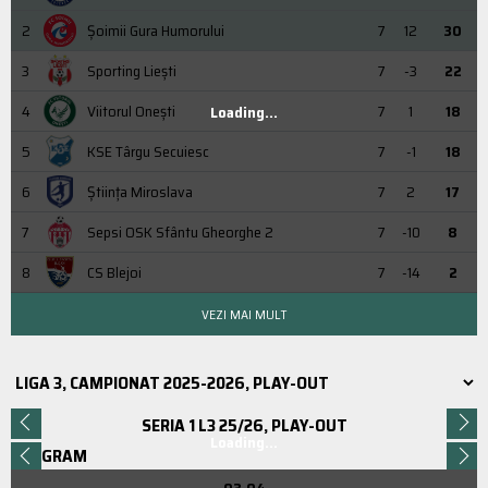
2
Şoimii Gura Humorului
7
12
30
3
Sporting Liești
7
-3
22
4
Viitorul Onești
7
1
18
Loading...
5
KSE Târgu Secuiesc
7
-1
18
6
Știința Miroslava
7
2
17
7
Sepsi OSK Sfântu Gheorghe 2
7
-10
8
8
CS Blejoi
7
-14
2
VEZI MAI MULT
SERIA 1 L3 25/26, PLAY-OUT
Loading...
PROGRAM