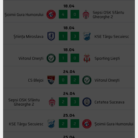
18.04
Sepsi OSK Sfântu
4
0
Şoimii Gura Humorului
Gheorghe 2
18.04
1
3
Știința Miroslava
KSE Târgu Secuiesc
18.04
1
0
Viitorul Onești
Sporting Liești
24.04
0
2
CS Blejoi
Viitorul Onești
24.04
Sepsi OSK Sfântu
2
3
Cetatea Suceava
Gheorghe 2
25.04
2
2
KSE Târgu Secuiesc
Şoimii Gura Humorului
25.04