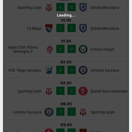
4
0
Sporting Liești
Știința Miroslava
Loading...
01.05
1
2
CS Blejoi
Știința Miroslava
01.05
Sepsi OSK Sfântu
2
0
Viitorul Onești
Gheorghe 2
02.05
2
3
KSE Târgu Secuiesc
Cetatea Suceava
02.05
1
2
Sporting Liești
Şoimii Gura Humorului
08.05
3
1
Cetatea Suceava
Sporting Liești
09.05