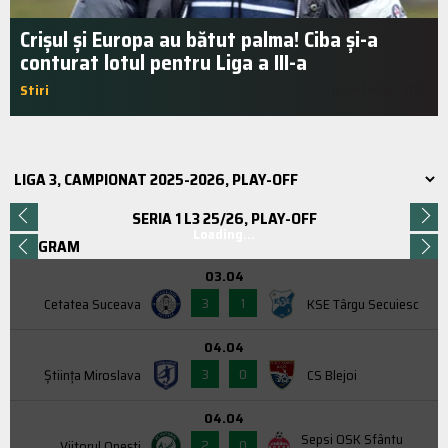
Crișul și Europa au bătut palma! Ciba și-a
conturat lotul pentru Liga a III-a
Stiri
12:34 | mart.. 2013
SERIA 1 L3 25/26, PLAY-OFF
Loading...
PROGRAM
03.04
3
1
Cetatea Suceava
KSE Târgu Secuiesc
04.04
3
0
Știința Miroslava
CS Blejoi
04.04
Sepsi OSK Sfântu
2
0
Viitorul Onești