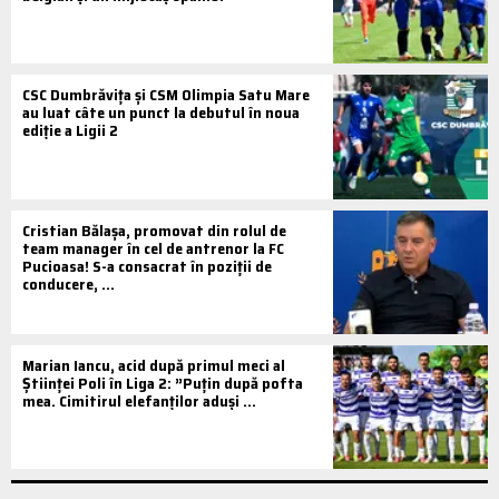
CSC Dumbrăvița și CSM Olimpia Satu Mare
au luat câte un punct la debutul în noua
ediție a Ligii 2
Cristian Bălașa, promovat din rolul de
team manager în cel de antrenor la FC
Pucioasa! S-a consacrat în poziții de
conducere, ...
Marian Iancu, acid după primul meci al
Științei Poli în Liga 2: ”Puțin după pofta
mea. Cimitirul elefanților aduși ...