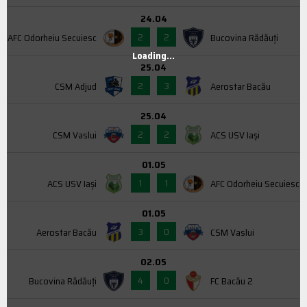
24.04
2
2
AFC Odorheiu Secuiesc
Bucovina Rădăuți
Loading...
25.04
2
3
CSM Adjud
Aerostar Bacău
25.04
2
2
CSM Vaslui
ACS USV Iaşi
01.05
1
1
ACS USV Iaşi
AFC Odorheiu Secuiesc
01.05
3
0
Aerostar Bacău
CSM Vaslui
02.05
4
0
Bucovina Rădăuți
FC Bacău 2