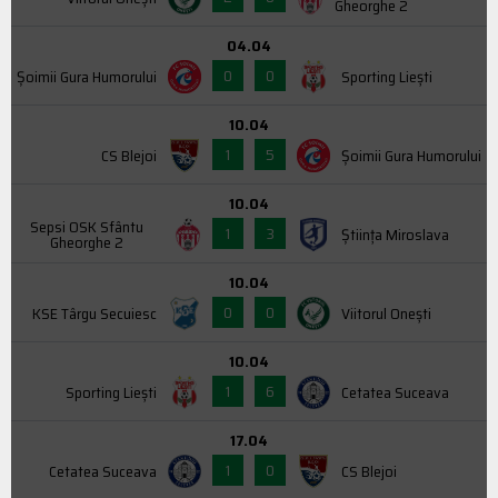
Gheorghe 2
04.04
0
0
Şoimii Gura Humorului
Sporting Liești
10.04
1
5
CS Blejoi
Şoimii Gura Humorului
10.04
Sepsi OSK Sfântu
1
3
Știința Miroslava
Gheorghe 2
10.04
0
0
KSE Târgu Secuiesc
Viitorul Onești
10.04
1
6
Sporting Liești
Cetatea Suceava
17.04
1
0
Cetatea Suceava
CS Blejoi