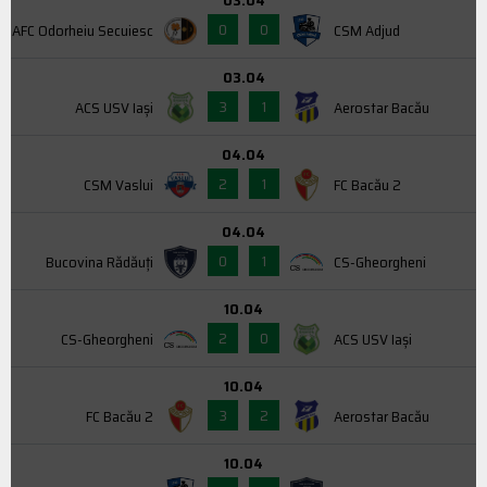
03.04
0
0
AFC Odorheiu Secuiesc
CSM Adjud
03.04
3
1
ACS USV Iaşi
Aerostar Bacău
04.04
2
1
CSM Vaslui
FC Bacău 2
04.04
0
1
Bucovina Rădăuți
CS-Gheorgheni
10.04
2
0
CS-Gheorgheni
ACS USV Iaşi
10.04
3
2
FC Bacău 2
Aerostar Bacău
10.04