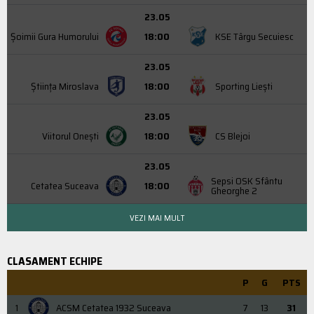
23.05
Şoimii Gura Humorului
18:00
KSE Târgu Secuiesc
23.05
Știința Miroslava
18:00
Sporting Liești
23.05
Viitorul Onești
18:00
CS Blejoi
23.05
Sepsi OSK Sfântu
Cetatea Suceava
18:00
Gheorghe 2
VEZI MAI MULT
CLASAMENT ECHIPE
P
G
PTS
1
ACSM Cetatea 1932 Suceava
7
13
31