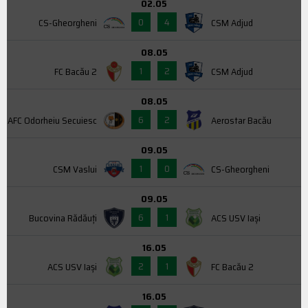
02.05
0
4
CS-Gheorgheni
CSM Adjud
08.05
1
2
FC Bacău 2
CSM Adjud
08.05
6
2
AFC Odorheiu Secuiesc
Aerostar Bacău
09.05
1
0
CSM Vaslui
CS-Gheorgheni
09.05
6
1
Bucovina Rădăuți
ACS USV Iaşi
16.05
2
1
ACS USV Iaşi
FC Bacău 2
16.05