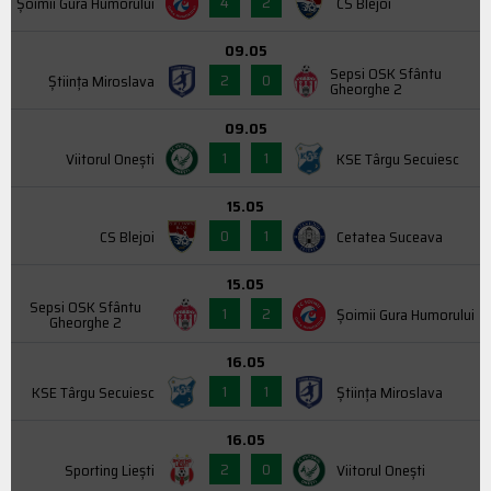
4
2
Şoimii Gura Humorului
CS Blejoi
09.05
Sepsi OSK Sfântu
2
0
Știința Miroslava
Gheorghe 2
09.05
1
1
Viitorul Onești
KSE Târgu Secuiesc
15.05
0
1
CS Blejoi
Cetatea Suceava
15.05
Sepsi OSK Sfântu
1
2
Şoimii Gura Humorului
Gheorghe 2
16.05
1
1
KSE Târgu Secuiesc
Știința Miroslava
16.05
2
0
Sporting Liești
Viitorul Onești