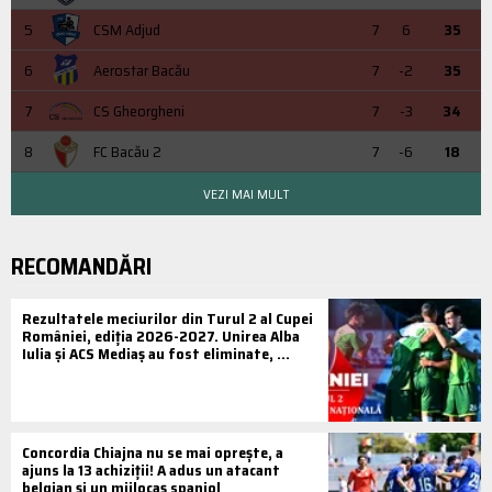
5
CSM Adjud
7
6
35
6
Aerostar Bacău
7
-2
35
7
CS Gheorgheni
7
-3
34
8
FC Bacău 2
7
-6
18
VEZI MAI MULT
RECOMANDĂRI
Rezultatele meciurilor din Turul 2 al Cupei
României, ediția 2026-2027. Unirea Alba
Iulia și ACS Mediaș au fost eliminate, ...
Concordia Chiajna nu se mai oprește, a
ajuns la 13 achiziții! A adus un atacant
belgian și un mijlocaș spaniol