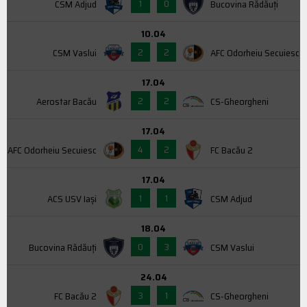
1
0
CSM Adjud
Bucovina Rădăuți
10.04
2
2
CSM Vaslui
AFC Odorheiu Secuiesc
17.04
2
2
Aerostar Bacău
CS-Gheorgheni
17.04
4
2
AFC Odorheiu Secuiesc
FC Bacău 2
17.04
1
1
ACS USV Iaşi
CSM Adjud
18.04
0
3
Bucovina Rădăuți
CSM Vaslui
24.04
3
1
FC Bacău 2
CS-Gheorgheni