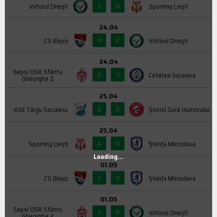
1
0
Viitorul Onești
Sporting Liești
24.04
0
2
CS Blejoi
Viitorul Onești
24.04
Sepsi OSK Sfântu
2
3
Cetatea Suceava
Gheorghe 2
25.04
2
2
KSE Târgu Secuiesc
Şoimii Gura Humorului
25.04
4
0
Sporting Liești
Știința Miroslava
Loading...
01.05
1
2
CS Blejoi
Știința Miroslava
01.05
Sepsi OSK Sfântu
2
0
Viitorul Onești
Gheorghe 2