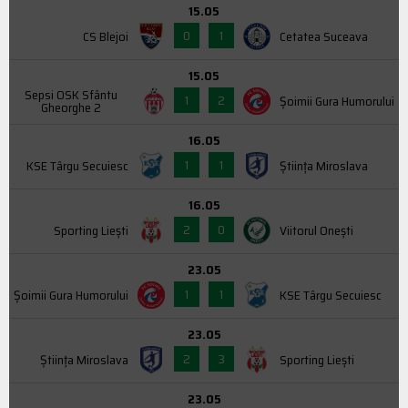
15.05
0
1
CS Blejoi
Cetatea Suceava
15.05
Sepsi OSK Sfântu
1
2
Şoimii Gura Humorului
Gheorghe 2
16.05
1
1
KSE Târgu Secuiesc
Știința Miroslava
16.05
2
0
Sporting Liești
Viitorul Onești
23.05
1
1
Şoimii Gura Humorului
KSE Târgu Secuiesc
23.05
2
3
Știința Miroslava
Sporting Liești
23.05