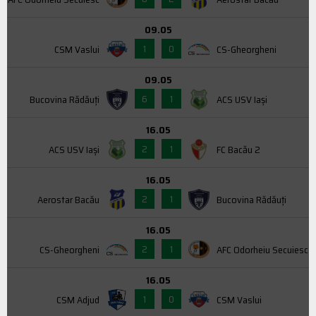
09.05
1
0
CSM Vaslui
CS-Gheorgheni
09.05
6
1
Bucovina Rădăuți
ACS USV Iaşi
16.05
2
1
ACS USV Iaşi
FC Bacău 2
16.05
2
1
Aerostar Bacău
Bucovina Rădăuți
16.05
2
1
CS-Gheorgheni
AFC Odorheiu Secuiesc
16.05
1
0
CSM Adjud
CSM Vaslui