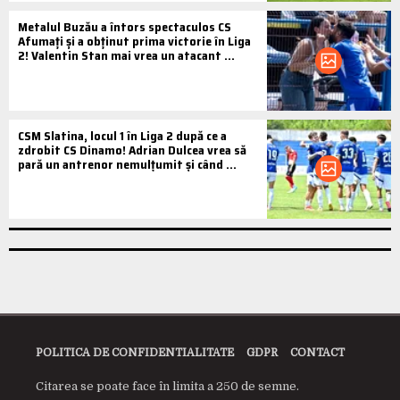
Metalul Buzău a întors spectaculos CS
Afumați și a obținut prima victorie în Liga
2! Valentin Stan mai vrea un atacant ...
CSM Slatina, locul 1 în Liga 2 după ce a
zdrobit CS Dinamo! Adrian Dulcea vrea să
pară un antrenor nemulțumit și când ...
POLITICA DE CONFIDENTIALITATE
GDPR
CONTACT
Citarea se poate face în limita a 250 de semne.