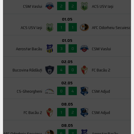
2
2
CSM Vaslui
ACS USV Iaşi
01.05
1
1
ACS USV Iaşi
AFC Odorheiu Secuiesc
01.05
3
0
Aerostar Bacău
CSM Vaslui
02.05
4
0
Bucovina Rădăuți
FC Bacău 2
02.05
0
4
CS-Gheorgheni
CSM Adjud
08.05
1
2
FC Bacău 2
CSM Adjud
08.05
6
2
AFC Odorheiu Secuiesc
Aerostar Bacău