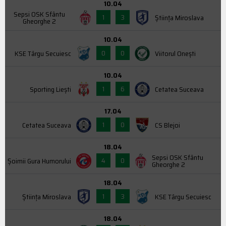
10.04
Sepsi OSK Sfântu
1
3
Știința Miroslava
Gheorghe 2
10.04
0
0
KSE Târgu Secuiesc
Viitorul Onești
10.04
1
6
Sporting Liești
Cetatea Suceava
17.04
1
0
Cetatea Suceava
CS Blejoi
18.04
Sepsi OSK Sfântu
4
0
Şoimii Gura Humorului
Gheorghe 2
18.04
1
3
Știința Miroslava
KSE Târgu Secuiesc
18.04