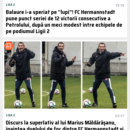
LIGA 2
19:19
Balaure i-a speriat pe ”lupi”! FC Hermannstadt
pune punct seriei de 12 victorii consecutive a
Petrolului, după un meci modest între echipele de
pe podiumul Ligii 2
LIGA 2
23:17
Discurs la superlativ al lui Marius Măldărășanu,
înaintea duelului de foc dintre FC Hermannstadt și