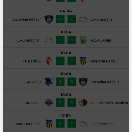
04.04
0
1
Bucovina Rădăuți
CS-Gheorgheni
10.04
2
0
CS-Gheorgheni
ACS USV Iaşi
10.04
3
2
FC Bacău 2
Aerostar Bacău
10.04
1
0
CSM Adjud
Bucovina Rădăuți
10.04
2
2
CSM Vaslui
AFC Odorheiu Secuiesc
17.04
2
2
Aerostar Bacău
CS-Gheorgheni