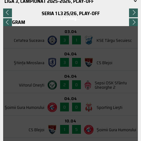
SERIA 1 L3 25/26, PLAY-OFF
Loading...
PROGRAM
03.04
3
1
Cetatea Suceava
KSE Târgu Secuiesc
04.04
3
0
Știința Miroslava
CS Blejoi
04.04
Sepsi OSK Sfântu
2
0
Viitorul Onești
Gheorghe 2
04.04
0
0
Şoimii Gura Humorului
Sporting Liești
10.04
1
5
CS Blejoi
Şoimii Gura Humorului