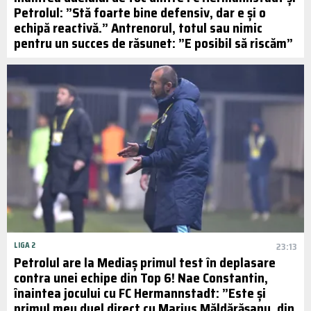
Petrolul: ”Stă foarte bine defensiv, dar e și o
echipă reactivă.” Antrenorul, totul sau nimic
pentru un succes de răsunet: ”E posibil să riscăm”
LIGA 2
23:13
Petrolul are la Mediaș primul test în deplasare
contra unei echipe din Top 6! Nae Constantin,
înaintea jocului cu FC Hermannstadt: ”Este și
primul meu duel direct cu Marius Măldărășanu, din