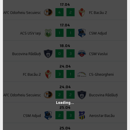
17.04
4
2
AFC Odorheiu Secuiesc
FC Bacău 2
17.04
1
1
ACS USV Iaşi
CSM Adjud
18.04
0
3
Bucovina Rădăuți
CSM Vaslui
24.04
3
1
FC Bacău 2
CS-Gheorgheni
24.04
2
2
AFC Odorheiu Secuiesc
Bucovina Rădăuți
Loading...
25.04
2
3
CSM Adjud
Aerostar Bacău
25.04