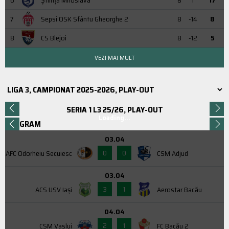
7
Sepsi OSK Sfântu Gheorghe 2
8
-14
8
8
CS Blejoi
8
-12
5
VEZI MAI MULT
SERIA 1 L3 25/26, PLAY-OUT
Loading...
PROGRAM
03.04
0
0
AFC Odorheiu Secuiesc
CSM Adjud
03.04
3
1
ACS USV Iaşi
Aerostar Bacău
04.04
2
1
CSM Vaslui
FC Bacău 2