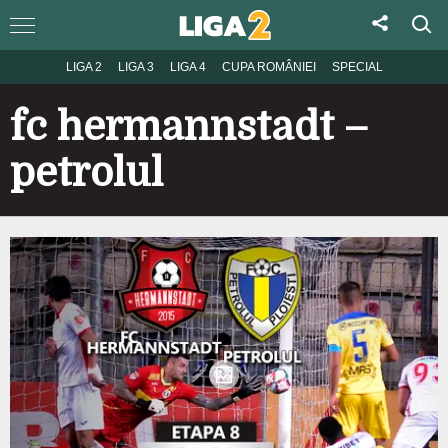
LIGA 2
LIGA 3
LIGA 4
CUPA ROMÂNIEI
SPECIAL
fc hermannstadt –
petrolul