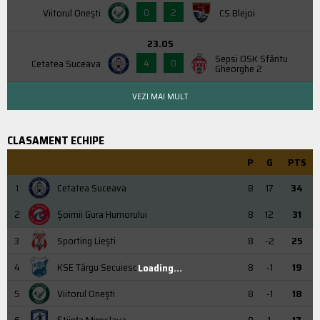
0
2
Viitorul Onești
CS Blejoi
23.05
Sepsi OSK Sfântu
4
0
Cetatea Suceava
Gheorghe 2
VEZI MAI MULT
CLASAMENT ECHIPE
P
G
PTS
1
Cetatea Suceava
8
17
34
2
Şoimii Gura Humorului
8
12
31
3
Sporting Liești
8
-2
25
4
KSE Târgu Secuiesc
8
-1
19
Loading...
5
Viitorul Onești
8
-1
18
6
Știința Miroslava
8
1
17