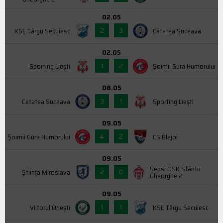
02.05
2
3
KSE Târgu Secuiesc
Cetatea Suceava
02.05
1
2
Sporting Liești
Şoimii Gura Humorului
08.05
3
1
Cetatea Suceava
Sporting Liești
09.05
4
2
Şoimii Gura Humorului
CS Blejoi
09.05
Sepsi OSK Sfântu
2
0
Știința Miroslava
Gheorghe 2
09.05
1
1
Viitorul Onești
KSE Târgu Secuiesc