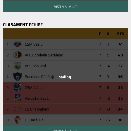
VEZI MAI MULT
CLASAMENT ECHIPE
P
G
PTS
1
CSM Vaslui
7
1
41
2
AFC Odorheiu Secuiesc
7
5
40
3
ACS USV Iaşi
7
-4
37
4
Bucovina Rădăuți
7
3
36
Loading...
5
CSM Adjud
7
6
35
6
Aerostar Bacău
7
-2
35
7
CS Gheorgheni
7
-3
34
8
FC Bacău 2
7
-6
18