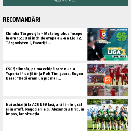
VEZI MAI MULT
RECOMANDĂRI
Chindia Târgoviște – Metaloglobus începe
la ora 16:30 și închide etapa a 2-a a Ligii 2.
Târgoviștenii, favoriți ...
CSC Şelimbăr, prima echipă care nu s-a
”speriat” de Știința Poli Timișoara. Eugen
Beza: ”Dacă eram un pic mai ...
Noi achiziții la ACS USV Iași, atât în lot, cât
și în staff. Negocierile cu Alexandru Hrib, în
impas, iar situația ...