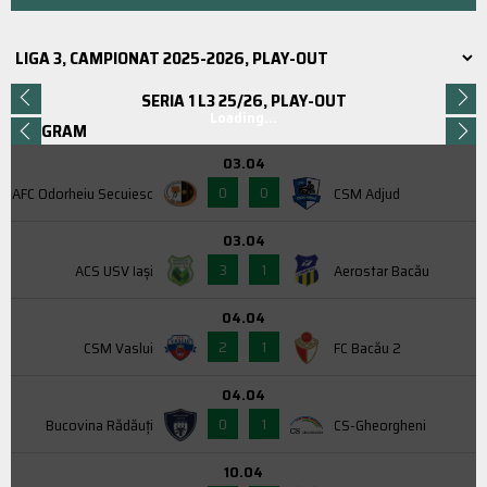
SERIA 1 L3 25/26, PLAY-OUT
Loading...
PROGRAM
03.04
0
0
AFC Odorheiu Secuiesc
CSM Adjud
03.04
3
1
ACS USV Iaşi
Aerostar Bacău
04.04
2
1
CSM Vaslui
FC Bacău 2
04.04
0
1
Bucovina Rădăuți
CS-Gheorgheni
10.04