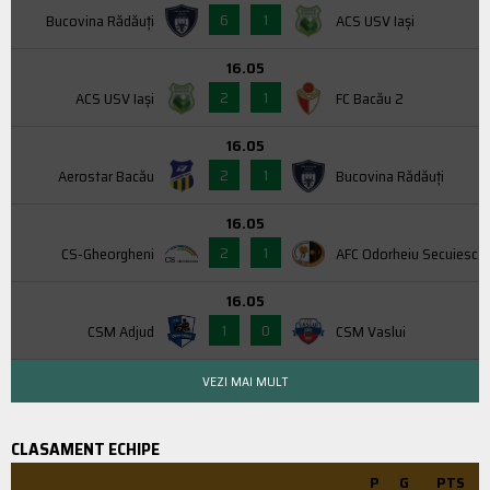
6
1
Bucovina Rădăuți
ACS USV Iaşi
16.05
2
1
ACS USV Iaşi
FC Bacău 2
16.05
2
1
Aerostar Bacău
Bucovina Rădăuți
16.05
2
1
CS-Gheorgheni
AFC Odorheiu Secuiesc
16.05
1
0
CSM Adjud
CSM Vaslui
VEZI MAI MULT
CLASAMENT ECHIPE
P
G
PTS