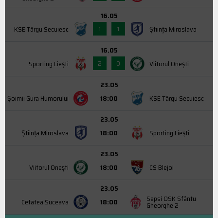
16.05
1
1
KSE Târgu Secuiesc
Știința Miroslava
16.05
2
0
Sporting Liești
Viitorul Onești
23.05
Şoimii Gura Humorului
18:00
KSE Târgu Secuiesc
23.05
Știința Miroslava
18:00
Sporting Liești
23.05
Viitorul Onești
18:00
CS Blejoi
23.05
Sepsi OSK Sfântu
Cetatea Suceava
18:00
Gheorghe 2