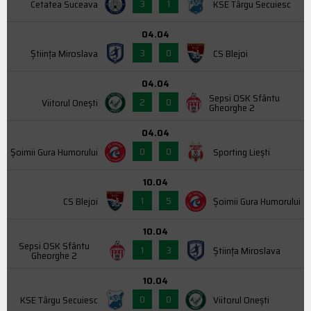
3
1
Cetatea Suceava
KSE Târgu Secuiesc
04.04
3
0
Știința Miroslava
CS Blejoi
04.04
Sepsi OSK Sfântu
2
0
Viitorul Onești
Gheorghe 2
04.04
0
0
Şoimii Gura Humorului
Sporting Liești
10.04
1
5
CS Blejoi
Şoimii Gura Humorului
10.04
Sepsi OSK Sfântu
1
3
Știința Miroslava
Gheorghe 2
10.04
0
0
KSE Târgu Secuiesc
Viitorul Onești