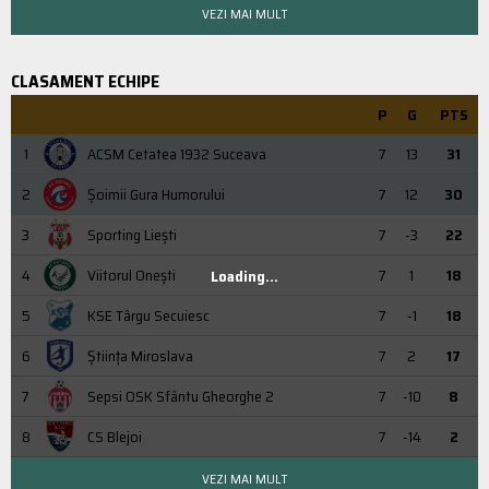
VEZI MAI MULT
CLASAMENT ECHIPE
P
G
PTS
1
ACSM Cetatea 1932 Suceava
7
13
31
2
Şoimii Gura Humorului
7
12
30
3
Sporting Liești
7
-3
22
4
Viitorul Onești
7
1
18
Loading...
5
KSE Târgu Secuiesc
7
-1
18
6
Știința Miroslava
7
2
17
7
Sepsi OSK Sfântu Gheorghe 2
7
-10
8
8
CS Blejoi
7
-14
2
VEZI MAI MULT