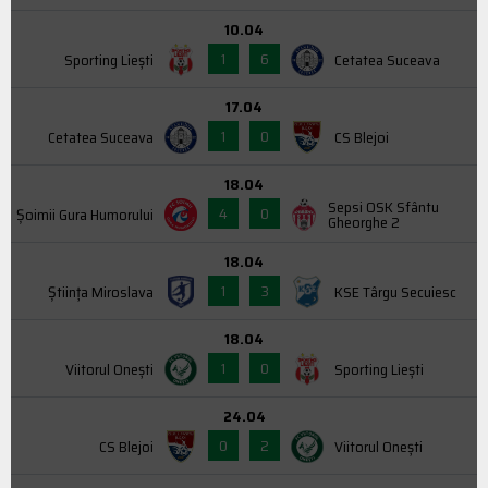
10.04
1
6
Sporting Liești
Cetatea Suceava
17.04
1
0
Cetatea Suceava
CS Blejoi
18.04
Sepsi OSK Sfântu
4
0
Şoimii Gura Humorului
Gheorghe 2
18.04
1
3
Știința Miroslava
KSE Târgu Secuiesc
18.04
1
0
Viitorul Onești
Sporting Liești
24.04
0
2
CS Blejoi
Viitorul Onești