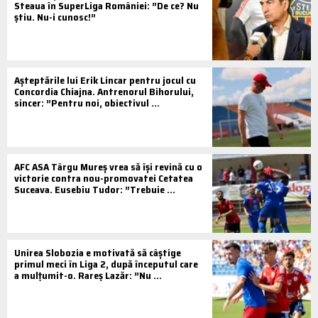
Steaua în SuperLiga României: ”De ce? Nu
știu. Nu-i cunosc!”
Așteptările lui Erik Lincar pentru jocul cu
Concordia Chiajna. Antrenorul Bihorului,
sincer: ”Pentru noi, obiectivul ...
AFC ASA Târgu Mureș vrea să își revină cu o
victorie contra nou-promovatei Cetatea
Suceava. Eusebiu Tudor: ”Trebuie ...
Unirea Slobozia e motivată să câștige
primul meci în Liga 2, după începutul care
a mulțumit-o. Rareș Lazăr: ”Nu ...