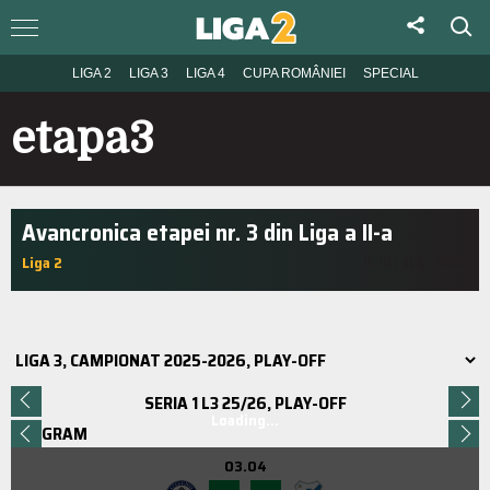
LIGA 2
LIGA 3
LIGA 4
CUPA ROMÂNIEI
SPECIAL
etapa3
Avancronica etapei nr. 3 din Liga a II-a
Liga 2
14:18 | aug.. 2008
SERIA 1 L3 25/26, PLAY-OFF
Loading...
PROGRAM
03.04