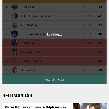
1
CSM Vaslui
7
1
41
2
AFC Odorheiu Secuiesc
7
5
40
3
ACS USV Iaşi
7
-4
37
4
Bucovina Rădăuți
7
3
36
Loading...
5
CSM Adjud
7
6
35
6
Aerostar Bacău
7
-2
35
7
CS Gheorgheni
7
-3
34
8
FC Bacău 2
7
-6
18
VEZI MAI MULT
RECOMANDĂRI
Victor Pițurcă e convins că MApN nu vrea