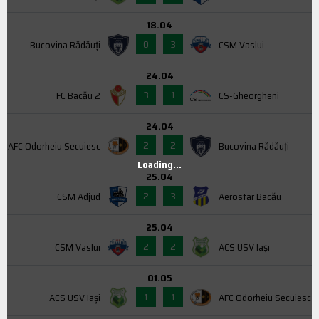
18.04
0
3
Bucovina Rădăuți
CSM Vaslui
24.04
3
1
FC Bacău 2
CS-Gheorgheni
24.04
2
2
AFC Odorheiu Secuiesc
Bucovina Rădăuți
Loading...
25.04
2
3
CSM Adjud
Aerostar Bacău
25.04
2
2
CSM Vaslui
ACS USV Iaşi
01.05
1
1
ACS USV Iaşi
AFC Odorheiu Secuiesc