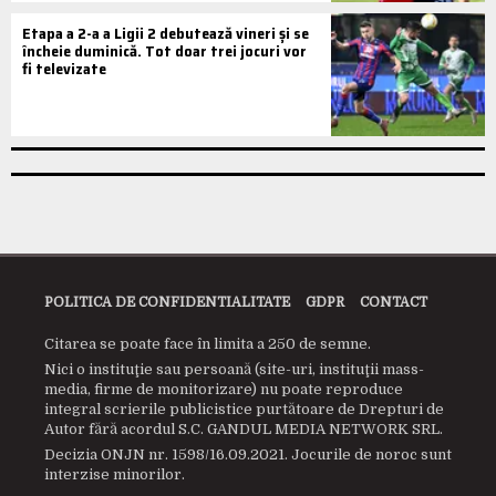
Etapa a 2-a a Ligii 2 debutează vineri și se
încheie duminică. Tot doar trei jocuri vor
fi televizate
POLITICA DE CONFIDENTIALITATE
GDPR
CONTACT
Citarea se poate face în limita a 250 de semne.
Nici o instituţie sau persoană (site-uri, instituţii mass-
media, firme de monitorizare) nu poate reproduce
integral scrierile publicistice purtătoare de Drepturi de
Autor fără acordul S.C. GANDUL MEDIA NETWORK SRL.
Decizia ONJN nr. 1598/16.09.2021. Jocurile de noroc sunt
interzise minorilor.