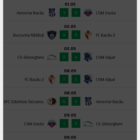
01.05
3
0
Aerostar Bacău
CSM Vaslui
02.05
4
0
Bucovina Rădăuți
FC Bacău 2
02.05
0
4
CS-Gheorgheni
CSM Adjud
08.05
1
2
FC Bacău 2
CSM Adjud
08.05
6
2
AFC Odorheiu Secuiesc
Aerostar Bacău
09.05
1
0
CSM Vaslui
CS-Gheorgheni
09.05