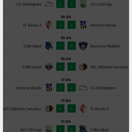
2
0
CS-Gheorgheni
ACS USV Iaşi
10.04
3
2
FC Bacău 2
Aerostar Bacău
10.04
1
0
CSM Adjud
Bucovina Rădăuți
10.04
2
2
CSM Vaslui
AFC Odorheiu Secuiesc
17.04
2
2
Aerostar Bacău
CS-Gheorgheni
17.04
4
2
AFC Odorheiu Secuiesc
FC Bacău 2
17.04
1
1
ACS USV Iaşi
CSM Adjud