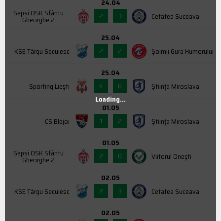
24.04
Sepsi OSK Sfântu
2
3
Cetatea Suceava
Gheorghe 2
25.04
2
2
KSE Târgu Secuiesc
Şoimii Gura Humorului
25.04
4
0
Sporting Liești
Știința Miroslava
Loading...
01.05
1
2
CS Blejoi
Știința Miroslava
01.05
Sepsi OSK Sfântu
2
0
Viitorul Onești
Gheorghe 2
02.05
2
3
KSE Târgu Secuiesc
Cetatea Suceava
02.05