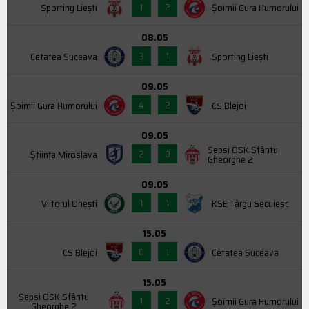
1
2
Sporting Liești
Şoimii Gura Humorului
08.05
3
1
Cetatea Suceava
Sporting Liești
09.05
4
2
Şoimii Gura Humorului
CS Blejoi
09.05
Sepsi OSK Sfântu
2
0
Știința Miroslava
Gheorghe 2
09.05
1
1
Viitorul Onești
KSE Târgu Secuiesc
15.05
0
1
CS Blejoi
Cetatea Suceava
15.05
Sepsi OSK Sfântu
1
2
Şoimii Gura Humorului
Gheorghe 2