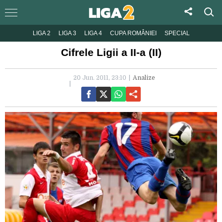
LIGA 2
LIGA 3
LIGA 4
CUPA ROMÂNIEI
SPECIAL
Cifrele Ligii a II-a (II)
20 Jun. 2011, 23:10
Analize