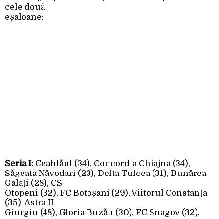
cele două
eșaloane:
Seria I:
Ceahlăul (34), Concordia Chiajna (34),
Săgeata Năvodari (23), Delta Tulcea (31), Dunărea
Galați (28), CS
Otopeni (32), FC Botoșani (29), Viitorul Constanța
(35), Astra II
Giurgiu (48), Gloria Buzău (30), FC Snagov (32),