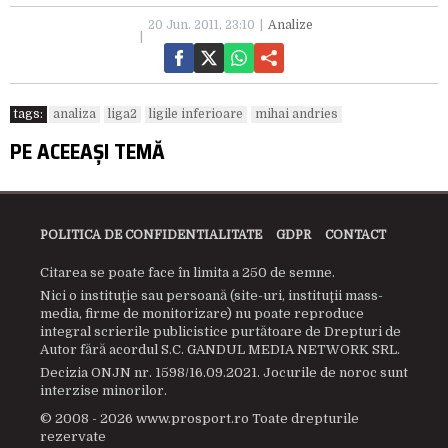
20 Jun. 2011, 23:10
Analize
tags:
analiza
liga2
ligile inferioare
mihai andries
PE ACEEAȘI TEMĂ
POLITICA DE CONFIDENTIALITATE
GDPR
CONTACT
Citarea se poate face în limita a 250 de semne.
Nici o instituţie sau persoană (site-uri, instituţii mass-
media, firme de monitorizare) nu poate reproduce
integral scrierile publicistice purtătoare de Drepturi de
Autor fără acordul S.C. GANDUL MEDIA NETWORK SRL.
Decizia ONJN nr. 1598/16.09.2021. Jocurile de noroc sunt
interzise minorilor.
© 2008 - 2026 www.prosport.ro Toate drepturile
rezervate