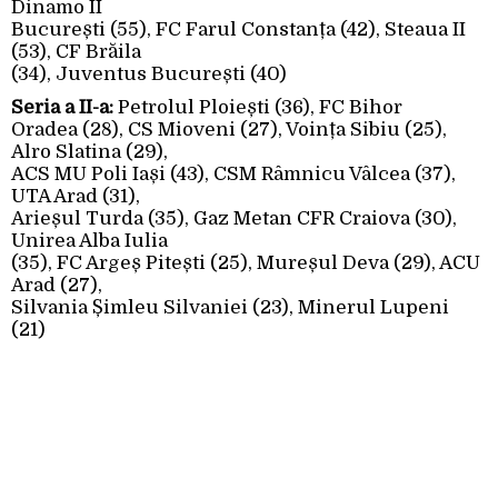
Dinamo II
București (55), FC Farul Constanța (42), Steaua II
(53), CF Brăila
(34), Juventus București (40)
Seria a II-a:
Petrolul Ploiești (36), FC Bihor
Oradea (28), CS Mioveni (27), Voința Sibiu (25),
Alro Slatina (29),
ACS MU Poli Iași (43), CSM Râmnicu Vâlcea (37),
UTA Arad (31),
Arieșul Turda (35), Gaz Metan CFR Craiova (30),
Unirea Alba Iulia
(35), FC Argeș Pitești (25), Mureșul Deva (29), ACU
Arad (27),
Silvania Șimleu Silvaniei (23), Minerul Lupeni
(21)