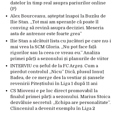
datelor în timp real asupra pariurilor online
(P)
Alex Bourceanu, așteptat înapoi la Buzău de
Ilie Stan. „Tot mai am speranțe că poate îl
conving să revină asupra deciziei. Meseria
asta de antrenor este foarte grea”
Ilie Stan a alcătuit lista cu jucători pe care nu-i
mai vrea la SCM Gloria. „Nu pot face față
rigorilor sau la ceea ce vreau eu.” Analiza
primei părți a sezonului și planurile de viitor
INTERVIU cu șeful de la FC Argeș. Cum a
pierdut controlul „Nicu” Dică, plusul Ionuț
Badea, de ce merge des la vestiar și șansele
revenirii Piteștiului în Liga 1 după 11 ani
CS Mioveni e pe loc direct promovabil la
finalul primei părți a sezonului. Marius Stoica
dezvăluie secretul: „Echipa are personalitate”.
Clinceniul a devenit exemplu în Liga 2