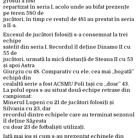
grosul a fost
repartizat în seria I, acolo unde au bifat prezențe
pe teren 580 de
jucători, în timp ce restul de 481 au prestat în seria
a II-a.
Excesul de jucători folosiți s-a consemnat la trei
echipe
satelit din seria I. Recordul îl deține Dinamo II cu
55 de
jucători, urmată la mică distanță de Steaua II cu 53
și apoi Astra
Giurgiu cu 48. Comparativ cu ele, cea mai „bogată”
echipă din
cealaltă serie a fost ACSMU Poli Iași cu „doar” 43.
La polul opus s-au situat două echipe retrase din
campionat:
Minerul Lupeni cu 21 de jucători folosiți și
Silvania cu 23, dar
recordul dintre echipele care au terminat sezonul
îl deține Săgeata
cu doar 23 de fotbaliști utilizați.
Iată mai jos și cum s-au prezentat echipele din