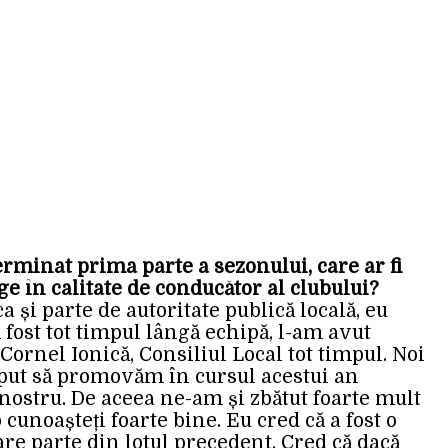
erminat prima parte a sezonului, care ar fi
age în calitate de conducător al clubului?
 și parte de autoritate publică locală, eu
fost tot timpul lângă echipă, l-am avut
rnel Ionică, Consiliul Local tot timpul. Noi
ceput să promovăm în cursul acestui an
l nostru. De aceea ne-am și zbătut foarte mult
 cunoașteți foarte bine. Eu cred că a fost o
are parte din lotul precedent. Cred că dacă