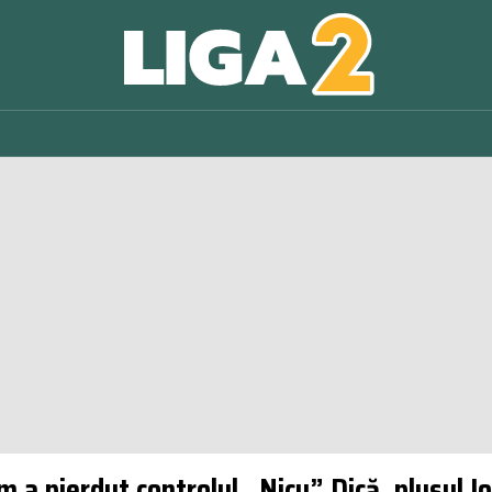
 a pierdut controlul „Nicu” Dică, plusul I