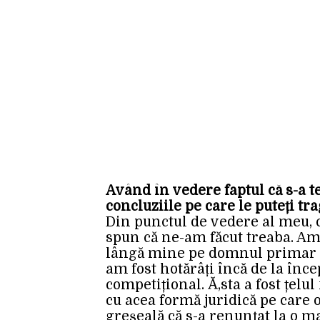
Având în vedere faptul că s-a t
concluziile pe care le puteți tr
Din punctul de vedere al meu, ca
spun că ne-am făcut treaba. Am 
lângă mine pe domnul primar Co
am fost hotărâți încă de la în
competițional. Ă‚sta a fost țelu
cu acea formă juridică pe care o
greșeală că s-a renunțat la o m