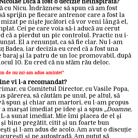
Nicolae Dică a fost o decizie neinspirată?
ă cu Nicu. Îndrăznesc să spun că am fost
ă sprijin pe fiecare antrenor care a fost la
mizat pe niște jucători că vor veni lângă el,
plat. Cei pe care voia să-i aducă au cerut
ed că a pierdut un pic controlul. Practic nu i-
unțat. El a renunțat, ca să fie clar. Nu l-am
ț Badea, iar decizia eu cred că a fost una
 baraj și la patru de un loc promovabil, după
ocul 10. Eu cred că nu stăm rău deloc.
um de nu mi-am adus aminte!”
Cine vi l-a recomandat?
imar, cu Comitetul Director, cu Vasile Popa,
us părerea, să căutăm pe unul, pe altul, să
vă spun și chiar am martori, eu l-am propus
a marșat imediat pe idee și a spus
„Doamne,
. L-a sunat imediat. Mie îmi placea de el și
și bine pregătit, citit și un foarte bun
ști și l-am adus de acolo. Am avut o discuție
curești și pe autostradă. Am putut să