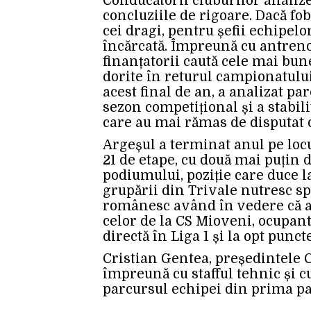
Conducătorii cluburilor analizea
concluziile de rigoare. Dacă fob
cei dragi, pentru șefii echipelo
încărcată. Împreună cu antreno
finanțatorii caută cele mai bun
dorite în returul campionatului
acest final de an, a analizat pa
sezon competițional și a stabili
care au mai rămas de disputat 
Argeșul a terminat anul pe locu
21 de etape, cu două mai puțin 
podiumului, poziție care duce l
grupării din Trivale nutresc sp
românesc având în vedere că alb
celor de la CS Mioveni, ocupant
directă în Liga 1 și la opt punc
Cristian Gentea, președintele C
împreună cu stafful tehnic și cu
parcursul echipei din prima par