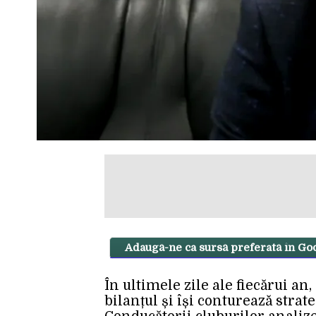
Adaugă-ne ca sursă preferată în Go
În ultimele zile ale fiecărui an
bilanțul și își conturează strat