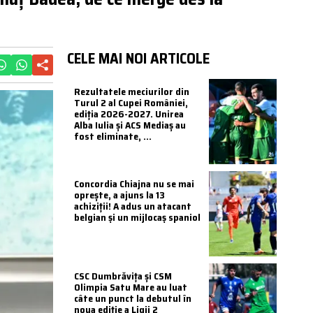
CELE MAI NOI ARTICOLE
Rezultatele meciurilor din
Turul 2 al Cupei României,
ediția 2026-2027. Unirea
Alba Iulia și ACS Mediaș au
fost eliminate, ...
Concordia Chiajna nu se mai
oprește, a ajuns la 13
achiziții! A adus un atacant
belgian și un mijlocaș spaniol
CSC Dumbrăvița și CSM
Olimpia Satu Mare au luat
câte un punct la debutul în
noua ediție a Ligii 2