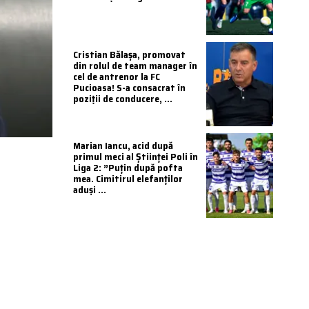
Cristian Bălașa, promovat
din rolul de team manager în
cel de antrenor la FC
Pucioasa! S-a consacrat în
poziții de conducere, ...
Marian Iancu, acid după
primul meci al Științei Poli în
Liga 2: ”Puțin după pofta
mea. Cimitirul elefanților
aduși ...