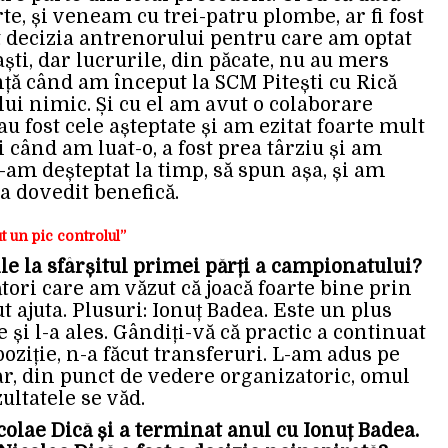
te, și veneam cu trei-patru plombe, ar fi fost
t decizia antrenorului pentru care am optat
ști, dar lucrurile, din păcate, nu au mers
nță când am început la SCM Pitești cu Rică
lui nimic. Și cu el am avut o colaborare
au fost cele așteptate și am ezitat foarte mult
i când am luat-o, a fost prea târziu și am
am deșteptat la timp, să spun așa, și am
a dovedit benefică.
t un pic controlul”
ile la sfârșitul primei părți a campionatului?
tori care am văzut că joacă foarte bine prin
tut ajuta. Plusuri: Ionuț Badea. Este un plus
e și l-a ales. Gândiți-vă că practic a continuat
poziție, n-a făcut transferuri. L-am adus pe
 dar, din punct de vedere organizatoric, omul
ultatele se văd.
olae Dică și a terminat anul cu Ionuț Badea.