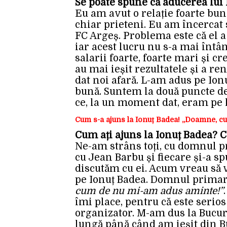
Se poate spune că aducerea lui 
Eu am avut o relație foarte bun
chiar prieteni. Eu am încercat s
FC Argeș. Problema este că el a 
iar acest lucru nu s-a mai întâm
salarii foarte, foarte mari și cr
au mai ieșit rezultatele și a ren
dat noi afară. L-am adus pe Ionu
bună. Suntem la două puncte de
ce, la un moment dat, eram pe l
Cum s-a ajuns la Ionuț Badea! „Doamne, c
Cum ați ajuns la Ionuț Badea? 
Ne-am strâns toți, cu domnul pr
cu Jean Barbu și fiecare și-a sp
discutăm cu ei. Acum vreau să 
pe Ionuț Badea. Domnul primar 
cum de nu mi-am adus aminte!”
îmi place, pentru că este serios 
organizator. M-am dus la Bucure
lungă până când am ieșit din Bu