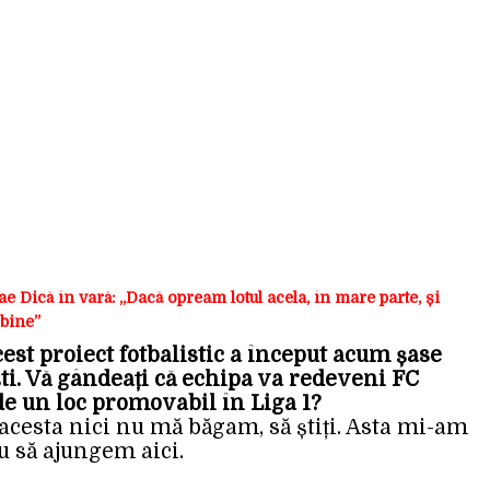
e Dică în vară: „Dacă opream lotul acela, în mare parte, și
 bine”
st proiect fotbalistic a început acum șase
ști. Vă gândeați că echipa va redeveni FC
 de un loc promovabil în Liga 1?
cesta nici nu mă băgam, să știți. Asta mi-am
 să ajungem aici.