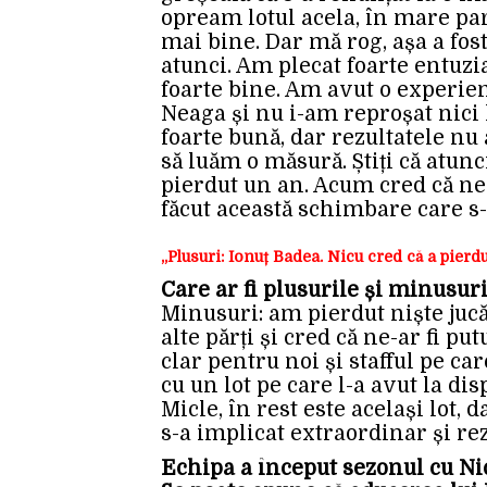
opream lotul acela, în mare par
mai bine. Dar mă rog, așa a fos
atunci. Am plecat foarte entuzia
foarte bine. Am avut o experie
Neaga și nu i-am reproșat nici 
foarte bună, dar rezultatele nu 
să luăm o măsură. Știți că atunc
pierdut un an. Acum cred că ne-
făcut această schimbare care s-
„Plusuri: Ionuț Badea. Nicu cred că a pierdu
Care ar fi plusurile și minusur
Minusuri: am pierdut niște jucă
alte părți și cred că ne-ar fi pu
clar pentru noi și stafful pe car
cu un lot pe care l-a avut la dis
Micle, în rest este același lot,
s-a implicat extraordinar și rez
Echipa a început sezonul cu Nic