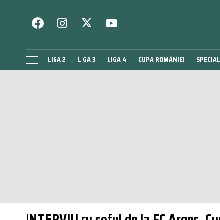
LIGA 2
LIGA 3
LIGA 4
CUPA ROMÂNIEI
SPECIAL
INTERVIU cu șeful de la FC Argeș. Cum