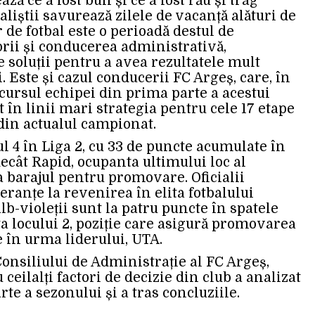
ză ce a fost bun și ce a fost rău și trag
aliștii savurează zilele de vacanță alături de
r de fotbal este o perioadă destul de
rii și conducerea administrativă,
e soluții pentru a avea rezultatele mult
. Este și cazul conducerii FC Argeș, care, în
rcursul echipei din prima parte a acestui
t în linii mari strategia pentru cele 17 etape
din actualul campionat.
l 4 în Liga 2, cu 33 de puncte acumulate în
decât Rapid, ocupanta ultimului loc al
a barajul pentru promovare. Oficialii
eranțe la revenirea în elita fotbalului
-violeții sunt la patru puncte în spatele
a locului 2, poziție care asigură promovarea
te în urma liderului, UTA.
onsiliului de Administrație al FC Argeș,
 ceilalți factori de decizie din club a analizat
te a sezonului și a tras concluziile.