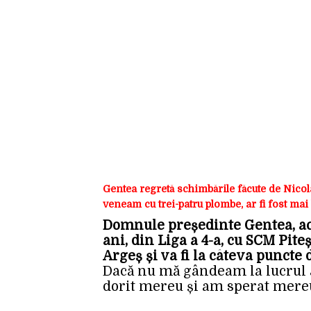
Gentea regretă schimbările făcute de Nicola
veneam cu trei-patru plombe, ar fi fost mai
Domnule președinte Gentea, ace
ani, din Liga a 4-a, cu SCM Pite
Argeș și va fi la câteva puncte
Dacă nu mă gândeam la lucrul a
dorit mereu și am sperat mereu