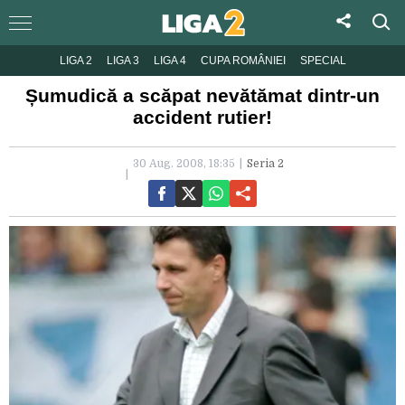
LIGA 2
LIGA 3
LIGA 4
CUPA ROMÂNIEI
SPECIAL
Șumudică a scăpat nevătămat dintr-un
accident rutier!
30 Aug. 2008, 18:35
Seria 2