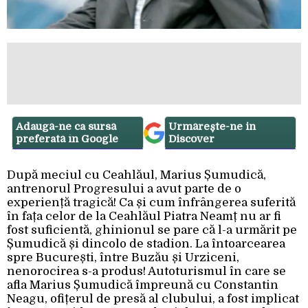
Adaugă-ne ca sursă
Urmărește-ne in
preferată în Google
Discover
După meciul cu Ceahlăul, Marius Șumudică,
antrenorul Progresului a avut parte de o
experiență tragică! Ca și cum înfrângerea suferită
în fața celor de la Ceahlăul Piatra Neamț nu ar fi
fost suficientă, ghinionul se pare că l-a urmărit pe
Șumudică și dincolo de stadion. La întoarcearea
spre București, între Buzău și Urziceni,
nenorocirea s-a produs! Autoturismul în care se
afla Marius Șumudică împreună cu Constantin
Neagu, ofițerul de presă al clubului, a fost implicat