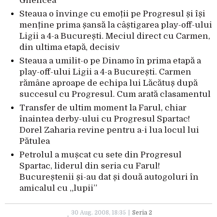
Ghencea
Steaua o învinge cu emoții pe Progresul și își
menține prima șansă la câștigarea play-off-ului
Ligii a 4-a București. Meciul direct cu Carmen,
din ultima etapă, decisiv
Steaua a umilit-o pe Dinamo în prima etapă a
play-off-ului Ligii a 4-a București. Carmen
rămâne aproape de echipa lui Lăcătuș după
succesul cu Progresul. Cum arată clasamentul
Transfer de ultim moment la Farul, chiar
înaintea derby-ului cu Progresul Spartac!
Dorel Zaharia revine pentru a-i lua locul lui
Pătulea
Petrolul a mușcat cu sete din Progresul
Spartac, liderul din seria cu Farul!
Bucureștenii și-au dat și două autogoluri în
amicalul cu „lupii”
30 Aug. 2008, 18:35
Seria 2