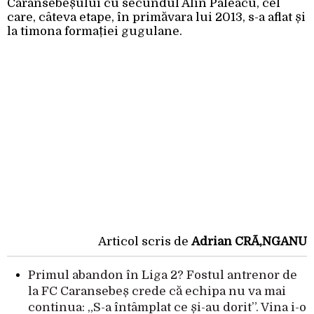
Caransebeșului cu secundul Alin Paleacu, cel
care, câteva etape, în primăvara lui 2013, s-a aflat și
la timona formației gugulane.
Articol scris de
Adrian CRÃ‚NGANU
Primul abandon în Liga 2? Fostul antrenor de
la FC Caransebeș crede că echipa nu va mai
continua: „S-a întâmplat ce și-au dorit”. Vina i-o