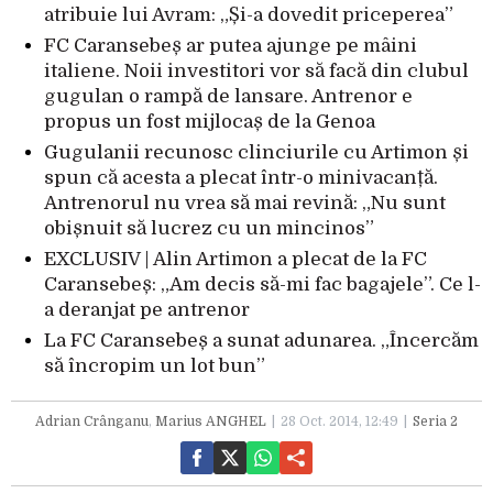
atribuie lui Avram: „Și-a dovedit priceperea”
FC Caransebeș ar putea ajunge pe mâini
italiene. Noii investitori vor să facă din clubul
gugulan o rampă de lansare. Antrenor e
propus un fost mijlocaș de la Genoa
Gugulanii recunosc clinciurile cu Artimon și
spun că acesta a plecat într-o minivacanță.
Antrenorul nu vrea să mai revină: „Nu sunt
obișnuit să lucrez cu un mincinos”
EXCLUSIV | Alin Artimon a plecat de la FC
Caransebeș: „Am decis să-mi fac bagajele”. Ce l-
a deranjat pe antrenor
La FC Caransebeș a sunat adunarea. „Încercăm
să încropim un lot bun”
Adrian Crânganu
,
Marius ANGHEL
28 Oct. 2014, 12:49
Seria 2