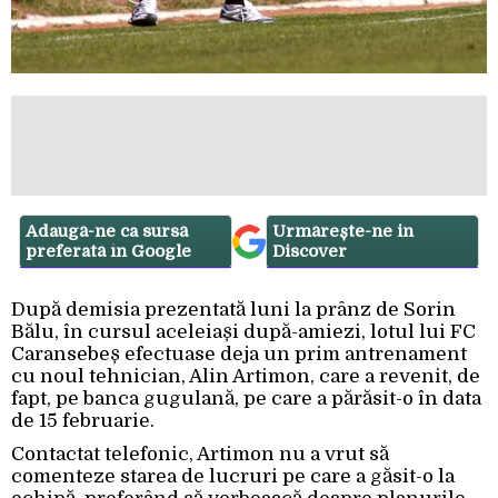
Adaugă-ne ca sursă
Urmărește-ne in
preferată în Google
Discover
După demisia prezentată luni la prânz de Sorin
Bălu, în cursul aceleiași după-amiezi, lotul lui FC
Caransebeș efectuase deja un prim antrenament
cu noul tehnician, Alin Artimon, care a revenit, de
fapt, pe banca gugulană, pe care a părăsit-o în data
de 15 februarie.
Contactat telefonic, Artimon nu a vrut să
comenteze starea de lucruri pe care a găsit-o la