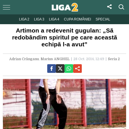
LIGA 2
LIGA 3
LIGA 4
CUPA ROMÂNIEI
SPECIAL
Artimon a redevenit gugulan: „Să
redobândim spiritul pe care această
echipă l-a avut”
Adrian Crânganu
,
Marius ANGHEL
28 Oct. 2014, 12:49
Seria 2