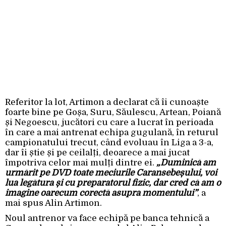
Referitor la lot, Artimon a declarat că îi cunoaște
foarte bine pe Goșa, Suru, Săulescu, Artean, Poiană
și Negoescu, jucători cu care a lucrat în perioada
în care a mai antrenat echipa gugulană, în returul
campionatului trecut, când evoluau în Liga a 3-a,
dar îi știe și pe ceilalți, deoarece a mai jucat
împotriva celor mai mulți dintre ei.
„Duminică am
urmărit pe DVD toate meciurile Caransebeșului, voi
lua legătura și cu preparatorul fizic, dar cred că am o
imagine oarecum corectă asupra momentului”
, a
mai spus Alin Artimon.
Noul antrenor va face echipă pe banca tehnică a