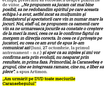
echipă, preferând să vorbească despre planurile
de viitor.
„Ne propunem să jucăm cât mai bine
posibil, să ne redobândim spiritul pe care această
echipă l-a avut, astfel încât să mulțumim și
finanțatorul și spectatorii care vin în număr mare la
jocuri. Noi, staff-ul, ne propunem ca oamenii care
vin să ne urmărească jocurile să constate o creștere
de la meci la meci, ceea ce să le confirme faptul că
mergem în direcția corectă. În ceea ce îi privește pe
jucători, eu ceea ce am avut de spus le-am
comunicat azi
(luni, 27 octombrie, la primul
antrenament – n.r.)
și sper că au înțeles și îmi vor
confirma asta prin evoluții, nu neapărat prin
rezultate, în prima fază. Primordial, la Caransebeș e
grupul, cine se integrează rămâne, cine nu, e liber să
plece”
, a spus Artimon.
„Am urmărit pe DVD toate meciurile
Caransebeșului”