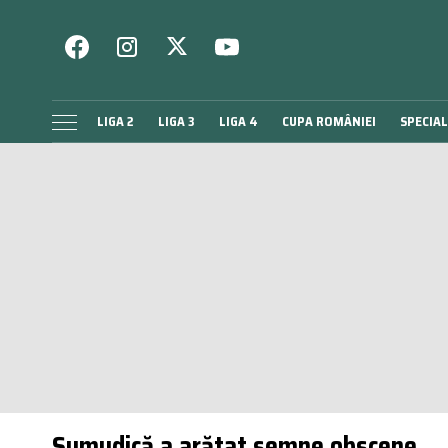
LIGA 2
LIGA 3
LIGA 4
CUPA ROMÂNIEI
SPECIAL
Șumudică a arătat semne obscene