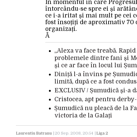
În momentul în care Progresul 
întorcându-se spre ei și arăt
ce i-a iritat și mai mult pe cei
fost însoțiți de aproximativ 70 
organizați.
Â
„Alexa va face treabă. Rapi
problemele dintre fani și Mo
și ce ar face în locul lui Șu
Diniță l-a învins pe Șumudic
limită, după ce a fost condus
EXCLUSIV / Șumudică și-a da
Cristocea, apt pentru derby-
Șumudică nu pleacă de la Fa
victoria de la Galați
Laurentiu Batranu
20 Sep. 2008, 20:54
Liga 2