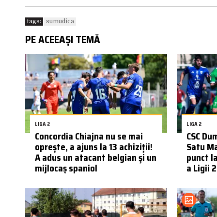
tags:
sumudica
PE ACEEAȘI TEMĂ
LIGA 2
LIGA 2
Concordia Chiajna nu se mai
CSC Dum
oprește, a ajuns la 13 achiziții!
Satu Ma
A adus un atacant belgian și un
punct l
mijlocaș spaniol
a Ligii 2