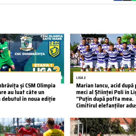
LIGA 2
brăvița și CSM Olimpia
Marian Iancu, acid după 
re au luat câte un
meci al Științei Poli în Li
a debutul în noua ediție
”Puțin după pofta mea.
Cimitirul elefanților aduși