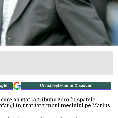
ogle
Urmărește-ne in Discover
 care au stat la tribuna zero în spatele
ofat și înjurat tot timpul meciului pe Marius
.