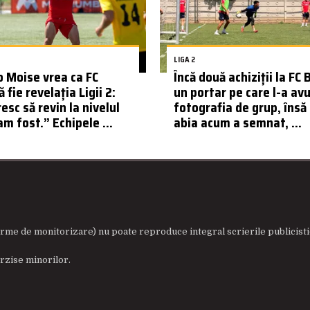
LIGA 2
 Moise vrea ca FC
Încă două achiziții la FC 
 fie revelația Ligii 2:
un portar pe care l-a avu
esc să revin la nivelul
fotografia de grup, însă
am fost.” Echipele ...
abia acum a semnat, ...
a, firme de monitorizare) nu poate reproduce integral scrierile public
rzise minorilor.