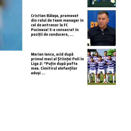
Cristian Bălașa, promovat
din rolul de team manager în
cel de antrenor la FC
Pucioasa! S-a consacrat în
poziții de conducere, ...
Marian Iancu, acid după
primul meci al Științei Poli în
Liga 2: ”Puțin după pofta
mea. Cimitirul elefanților
aduși ...