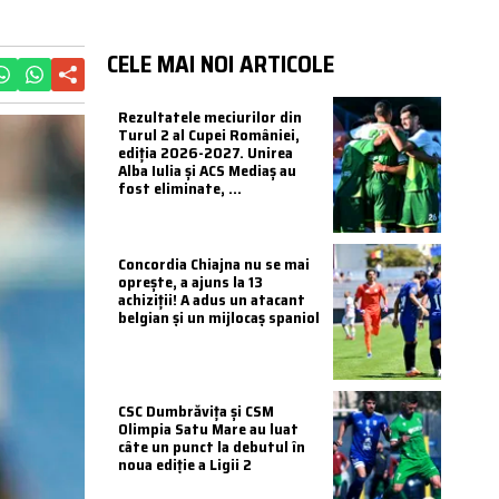
CELE MAI NOI ARTICOLE
Rezultatele meciurilor din
Turul 2 al Cupei României,
ediția 2026-2027. Unirea
Alba Iulia și ACS Mediaș au
fost eliminate, ...
Concordia Chiajna nu se mai
oprește, a ajuns la 13
achiziții! A adus un atacant
belgian și un mijlocaș spaniol
CSC Dumbrăvița și CSM
Olimpia Satu Mare au luat
câte un punct la debutul în
noua ediție a Ligii 2