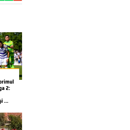
primul
ga 2:
 ...