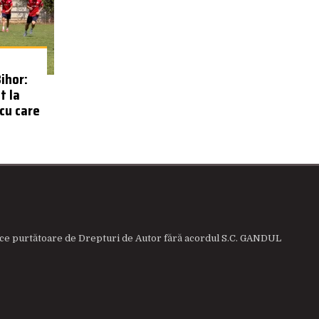
Bihor:
t la
 cu care
istice purtătoare de Drepturi de Autor fără acordul S.C. GANDUL