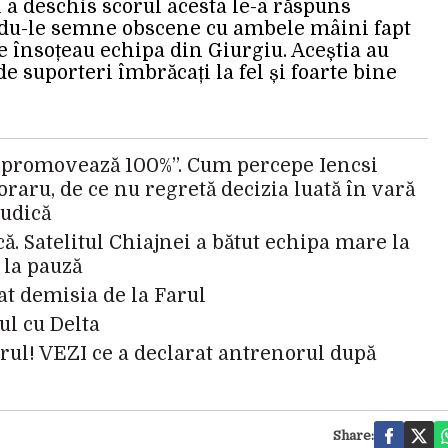
a deschis scorul acesta le-a răspuns
ându-le semne obscene cu ambele mâini fapt
 ce însoțeau echipa din Giurgiu. Aceștia au
de suporteri îmbrăcați la fel și foarte bine
d promovează 100%”. Cum percepe Iencsi
raru, de ce nu regretă decizia luată în vară
mudică
ă. Satelitul Chiajnei a bătut echipa mare la
 la pauză
t demisia de la Farul
ul cu Delta
rul! VEZI ce a declarat antrenorul după
Share: