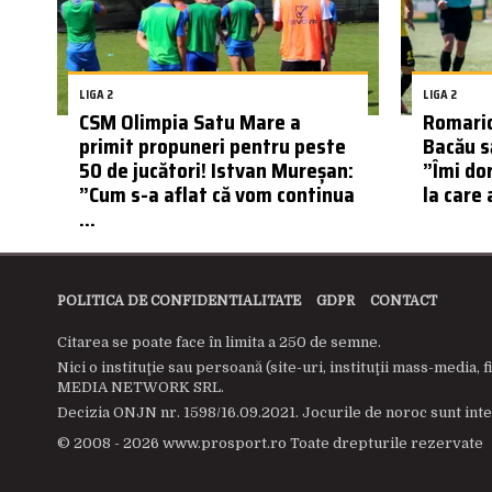
LIGA 2
LIGA 2
CSM Olimpia Satu Mare a
Romario
primit propuneri pentru peste
Bacău să
50 de jucători! Istvan Mureșan:
”Îmi dor
”Cum s-a aflat că vom continua
la care 
...
POLITICA DE CONFIDENTIALITATE
GDPR
CONTACT
Citarea se poate face în limita a 250 de semne.
Nici o instituţie sau persoană (site-uri, instituţii mass-medi
MEDIA NETWORK SRL.
Decizia ONJN nr. 1598/16.09.2021. Jocurile de noroc sunt inte
© 2008 - 2026 www.prosport.ro Toate drepturile rezervate