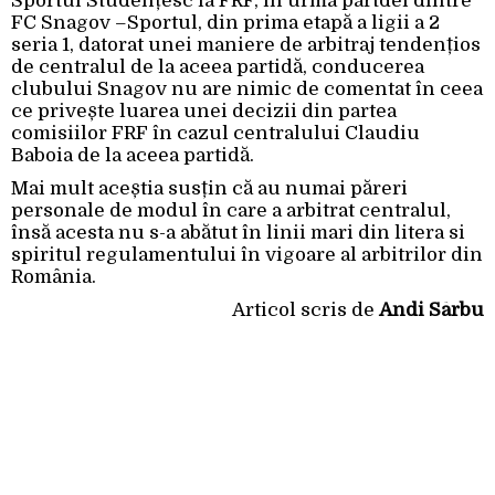
Sportul Studențesc la FRF, în urma partdei dintre
FC Snagov –Sportul, din prima etapă a ligii a 2
seria 1, datorat unei maniere de arbitraj tendențios
de centralul de la aceea partidă, conducerea
clubului Snagov nu are nimic de comentat în ceea
ce privește luarea unei decizii din partea
comisiilor FRF în cazul centralului Claudiu
Baboia de la aceea partidă.
Mai mult aceștia susțin că au numai păreri
personale de modul în care a arbitrat centralul,
însă acesta nu s-a abătut în linii mari din litera si
spiritul regulamentului în vigoare al arbitrilor din
România.
Articol scris de
Andi Sârbu