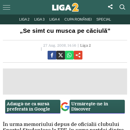
LIGA 2
LIGA 3
LIGA 4
CUPA ROMÂNIEI
SPECIAL
„Se simt cu musca pe căciulă”
27 Aug. 2008, 14:56
Liga 2
Adaugă-ne ca sursă
Urmărește-ne in
preferată în Google
Discover
În urma memoriului depus de oficialii clubului