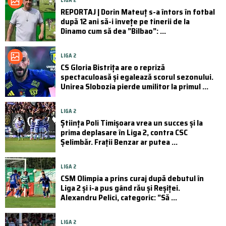
LIGA 2
REPORTAJ | Dorin Mateuț s-a întors în fotbal
după 12 ani să-i învețe pe tinerii de la
Dinamo cum să dea ”Bilbao”: ...
LIGA 2
CS Gloria Bistrița are o repriză
spectaculoasă și egalează scorul sezonului.
Unirea Slobozia pierde umilitor la primul ...
LIGA 2
Știința Poli Timișoara vrea un succes și la
prima deplasare în Liga 2, contra CSC
Șelimbăr. Frații Benzar ar putea ...
LIGA 2
CSM Olimpia a prins curaj după debutul în
Liga 2 și i-a pus gând rău și Reșiței.
Alexandru Pelici, categoric: ”Să ...
LIGA 2