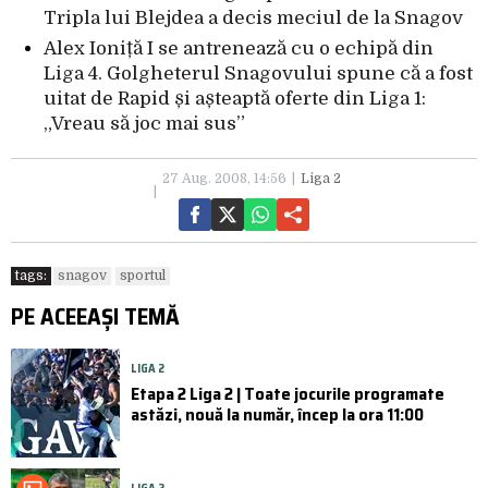
Tripla lui Blejdea a decis meciul de la Snagov
Alex Ioniță I se antrenează cu o echipă din
Liga 4. Golgheterul Snagovului spune că a fost
uitat de Rapid și așteaptă oferte din Liga 1:
„Vreau să joc mai sus”
27 Aug. 2008, 14:56
Liga 2
tags:
snagov
sportul
PE ACEEAȘI TEMĂ
LIGA 2
Etapa 2 Liga 2 | Toate jocurile programate
astăzi, nouă la număr, încep la ora 11:00