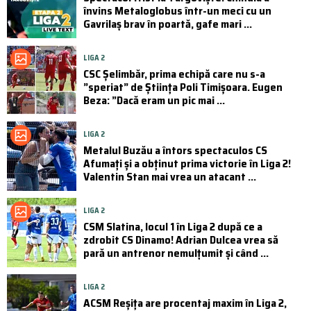
învins Metaloglobus într-un meci cu un
Gavrilaș brav în poartă, gafe mari ...
LIGA 2
CSC Şelimbăr, prima echipă care nu s-a
”speriat” de Știința Poli Timișoara. Eugen
Beza: ”Dacă eram un pic mai ...
LIGA 2
Metalul Buzău a întors spectaculos CS
Afumați și a obținut prima victorie în Liga 2!
Valentin Stan mai vrea un atacant ...
LIGA 2
CSM Slatina, locul 1 în Liga 2 după ce a
zdrobit CS Dinamo! Adrian Dulcea vrea să
pară un antrenor nemulțumit și când ...
LIGA 2
ACSM Reșița are procentaj maxim în Liga 2,