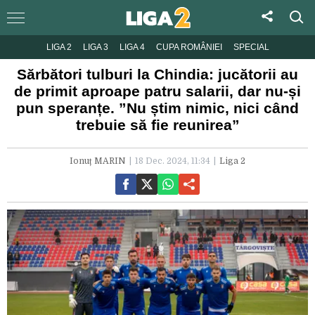
LIGA 2
LIGA 3
LIGA 4
CUPA ROMÂNIEI
SPECIAL
Sărbători tulburi la Chindia: jucătorii au
de primit aproape patru salarii, dar nu-și
pun speranțe. ”Nu știm nimic, nici când
trebuie să fie reunirea”
Ionuț MARIN
18 Dec. 2024, 11:34
Liga 2