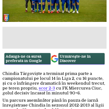
Adaugă-ne ca sursă
Urmărește-ne in
preferată în Google
Discover
Chindia Târgoviște a terminat prima parte a
campionatului pe locul 14 în Liga 2, cu 16 puncte,
și cu o înfrângere dramatică în weekendul trecut,
pe teren propriu,
scor 2-3
cu FK Miercurea Ciuc,
golul decisiv încasat în minutul 90+6.
Un parcurs asemănător până în pauza de iarnă
înregistrase Chindia în sezonul 2012-2013 al ligii