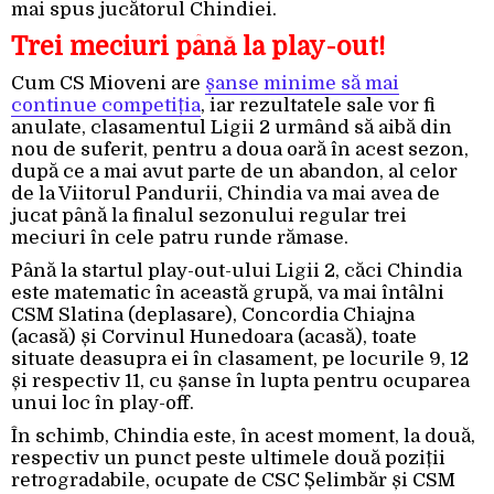
mai spus jucătorul Chindiei.
Trei meciuri până la play-out!
Cum CS Mioveni are
șanse minime să mai
continue competiția
, iar rezultatele sale vor fi
anulate, clasamentul Ligii 2 urmând să aibă din
nou de suferit, pentru a doua oară în acest sezon,
după ce a mai avut parte de un abandon, al celor
de la Viitorul Pandurii, Chindia va mai avea de
jucat până la finalul sezonului regular trei
meciuri în cele patru runde rămase.
Până la startul play-out-ului Ligii 2, căci Chindia
este matematic în această grupă, va mai întâlni
CSM Slatina (deplasare), Concordia Chiajna
(acasă) și Corvinul Hunedoara (acasă), toate
situate deasupra ei în clasament, pe locurile 9, 12
și respectiv 11, cu șanse în lupta pentru ocuparea
unui loc în play-off.
În schimb, Chindia este, în acest moment, la două,
respectiv un punct peste ultimele două poziții
retrogradabile, ocupate de CSC Șelimbăr și CSM