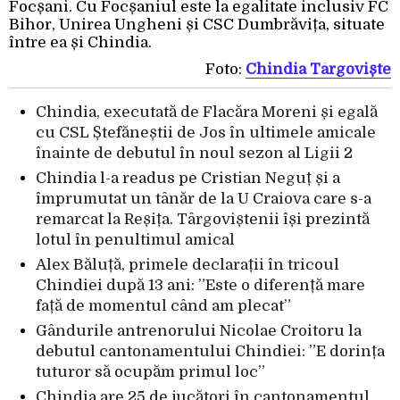
Focșani. Cu Focșaniul este la egalitate inclusiv FC
Bihor, Unirea Ungheni și CSC Dumbrăvița, situate
între ea și Chindia.
Foto:
Chindia Târgoviște
Chindia, executată de Flacăra Moreni și egală
cu CSL Ștefăneștii de Jos în ultimele amicale
înainte de debutul în noul sezon al Ligii 2
Chindia l-a readus pe Cristian Neguț și a
împrumutat un tânăr de la U Craiova care s-a
remarcat la Reșița. Târgoviștenii își prezintă
lotul în penultimul amical
Alex Băluță, primele declarații în tricoul
Chindiei după 13 ani: ”Este o diferență mare
față de momentul când am plecat”
Gândurile antrenorului Nicolae Croitoru la
debutul cantonamentului Chindiei: ”E dorința
tuturor să ocupăm primul loc”
Chindia are 25 de jucători în cantonamentul