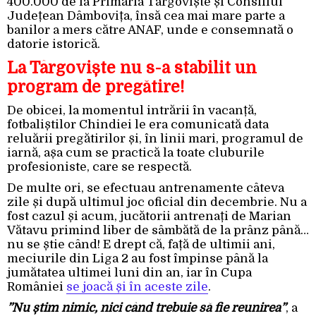
400.000 de la Primăria Târgoviște și Consiliul
Județean Dâmbovița, însă cea mai mare parte a
banilor a mers către ANAF, unde e consemnată o
datorie istorică.
La Târgoviște nu s-a stabilit un
program de pregătire!
De obicei, la momentul intrării în vacanță,
fotbaliștilor Chindiei le era comunicată data
reluării pregătirilor și, în linii mari, programul de
iarnă, așa cum se practică la toate cluburile
profesioniste, care se respectă.
De multe ori, se efectuau antrenamente câteva
zile și după ultimul joc oficial din decembrie. Nu a
fost cazul și acum, jucătorii antrenați de Marian
Vătavu primind liber de sâmbătă de la prânz până…
nu se știe când! E drept că, față de ultimii ani,
meciurile din Liga 2 au fost împinse până la
jumătatea ultimei luni din an, iar în Cupa
României
se joacă și în aceste zile
.
”Nu știm nimic, nici când trebuie să fie reunirea”
, a