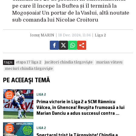
pe care îl începe la Buftea și îl termină la
Mogoșoaia! Un portar de la Vaslui, altă noutate
sub comanda lui Nicolae Croitoru
Ionuț MARIN
18 Dec. 2024, 11:34
Liga 2
tags:
etapa 17 liga 2
jucători chindia târgoviște
marian vătavu
meciuri chindia târgoviște
PE ACEEAȘI TEMĂ
LIGA 2
Prima victorie în Liga 2 a SCM Râmnicu
Vâlcea, în Ghencea! Reușita frumoasă a lui
Marian Danciu a adus succesul contra ...
LIGA 2
Spectacol trist la Târgoviște! Chindia a