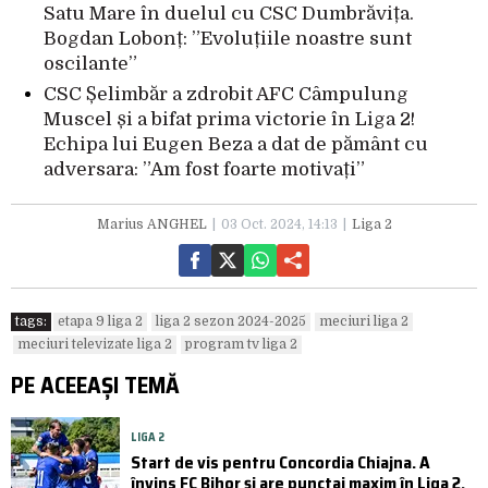
Satu Mare în duelul cu CSC Dumbrăvița.
Bogdan Lobonț: ”Evoluțiile noastre sunt
oscilante”
CSC Șelimbăr a zdrobit AFC Câmpulung
Muscel și a bifat prima victorie în Liga 2!
Echipa lui Eugen Beza a dat de pământ cu
adversara: ”Am fost foarte motivați”
Marius ANGHEL
03 Oct. 2024, 14:13
Liga 2
tags:
etapa 9 liga 2
liga 2 sezon 2024-2025
meciuri liga 2
meciuri televizate liga 2
program tv liga 2
PE ACEEAȘI TEMĂ
LIGA 2
Start de vis pentru Concordia Chiajna. A
învins FC Bihor și are punctaj maxim în Liga 2.