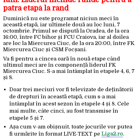
patra etapă la rând
Duminică nu este programat niciun meci în
această etapă, iar ultimele două au loc luni, 7
octombrie. Primul se dispută la Oradea, de la ora
16:00, între FC bihor și FCU Craiova, iar al doilea
are loc la Miercurea Ciuc, de la ora 20:00, între FK
Miercurea Ciuc și CSM Focșani.
Va fi pentru a cincea oară în nouă etape când
ultimul meci are în componență liderul FK
Miercurea Ciuc. S-a mai întâmplat în etapele 4, 6, 7
și 8.
Doar trei meciuri vor fi televizate de deținătorii
de drepturi în această etapă, cum s-a mai
întâmplat în acest sezon în etapele 4 și 8. Cele
mai multe, câte cinci, au fost transmise în
etapele 5 și 7.
Așa cum v-am obișnuit, toate jocurile vor putea
fi urmărite în format LIVE-TEXT pe
Liga2.ro
.