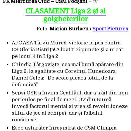
FK Miercurea Ciuc – CSM Focşani
– tv
CLASAMENT Liga 2 și al
golgheterilor
Foto:
Marian Burlacu /
Sport Pictures
AFC ASA Târgu Mureș, victorie la pas contra
CS Gloria Bistrița! A luat trei puncte și a urcat
pe locul 4 în Liga 2
Chindia Târgoviște, cea mai bună apărare din
Liga 2, la egalitate cu Corvinul Hunedoara.
Daniel Celea: ”De acolo pleacă totul, de la
defensivă”
Sepsi OSK a învins Ceahlăul, dar a trăit din nou
periculos pe final de meci. Ovidiu Burcă
invocă factorul mental și vrea să revoluționeze
stilul de joc al echipei, dar și fotbalul
românesc
Eșec usturător înregistrat de CSM Olimpia