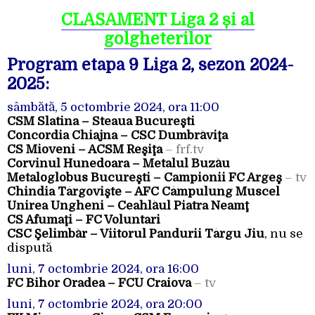
CLASAMENT Liga 2 și al
golgheterilor
Program etapa 9 Liga 2, sezon 2024-
2025:
sâmbătă, 5 octombrie 2024, ora 11:00
CSM Slatina – Steaua Bucureşti
Concordia Chiajna – CSC Dumbrăviţa
CS Mioveni – ACSM Reşiţa
– frf.tv
Corvinul Hunedoara – Metalul Buzău
Metaloglobus Bucureşti – Campionii FC Argeş
– tv
Chindia Târgovişte – AFC Câmpulung Muscel
Unirea Ungheni – Ceahlăul Piatra Neamţ
CS Afumaţi – FC Voluntari
CSC Şelimbăr – Viitorul Pandurii Târgu Jiu
, nu se
dispută
luni, 7 octombrie 2024, ora 16:00
FC Bihor Oradea – FCU Craiova
– tv
luni, 7 octombrie 2024, ora 20:00