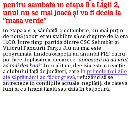
pentru sâmbătă în etapa 9 a Ligii 2,
unul nu se mai joacă și va fi decis la
”masa verde”
În etapa a 9-a, sâmbătă, 5 octombrie, nu mai puțin
de nouă jocuri erau stabilite să se dispute de la ora
11:00. Între timp, partida dintre CSC Șelimbăr și
Viitorul Pandurii Târgu Jiu nu mai este
programată, fiindcă oaspeții au anunțat FRF că nu
pot face deplasarea, deoarece
”sponsorii nu au vrut
să mai dea bani”
. În realitate, decizia este o reacție
a clubului față de jucători, care în
primele trei zile
ale săptămânii au făcut grevă
, refuzând să se
antreneze în condițiile actuale, neplătiți de câteva
luni și cu hrană tăiată sau dată în batjocură.