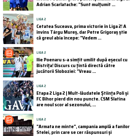
Adrian Scarlatache: ”Sunt mulțumit ...
LIGA 2
Cetatea Suceava, prima victorie în Liga 2! A
învins Târgu Mureș, dar Petre Grigoraș știe
că greul abia începe: ”Vedem ...
LIGA 2
Ilie Poenaru s-a simțit umilit după eșecul cu
Bistrița! Discurs cu țintă directă către
jucătorii Sloboziei: ”Vreau ...
LIGA 2
Etapa 2 Liga 2 | Mult-lăudatele Știința Poli și
FC Bihor pierd din nou puncte. CSM Slatina
are noul scor al sezonului, ...
LIGA 2
”Armata ne minte”, campania amplă a fanilor
Stelei, prin care se cer răspunsuri și