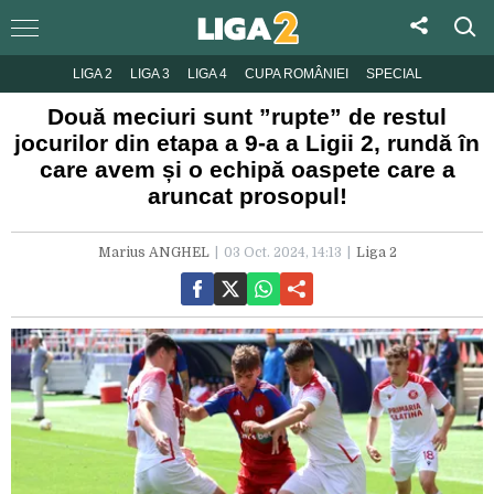
LIGA 2
LIGA 3
LIGA 4
CUPA ROMÂNIEI
SPECIAL
Două meciuri sunt ”rupte” de restul
jocurilor din etapa a 9-a a Ligii 2, rundă în
care avem și o echipă oaspete care a
aruncat prosopul!
Marius ANGHEL
03 Oct. 2024, 14:13
Liga 2