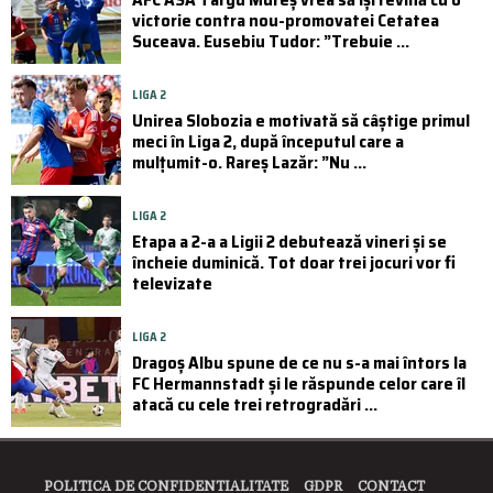
victorie contra nou-promovatei Cetatea
Suceava. Eusebiu Tudor: ”Trebuie ...
LIGA 2
Unirea Slobozia e motivată să câștige primul
meci în Liga 2, după începutul care a
mulțumit-o. Rareș Lazăr: ”Nu ...
LIGA 2
Etapa a 2-a a Ligii 2 debutează vineri și se
încheie duminică. Tot doar trei jocuri vor fi
televizate
LIGA 2
Dragoș Albu spune de ce nu s-a mai întors la
FC Hermannstadt și le răspunde celor care îl
atacă cu cele trei retrogradări ...
POLITICA DE CONFIDENTIALITATE
GDPR
CONTACT