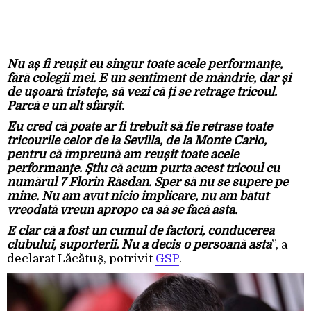
Nu aș fi reușit eu singur toate acele performanțe,
fără colegii mei. E un sentiment de mândrie, dar și
de ușoară tristețe, să vezi că ți se retrage tricoul.
Parcă e un alt sfârșit.
Eu cred că poate ar fi trebuit să fie retrase toate
tricourile celor de la Sevilla, de la Monte Carlo,
pentru că împreună am reușit toate acele
performanțe. Știu că acum purta acest tricoul cu
numărul 7 Florin Răsdan. Sper să nu se supere pe
mine. Nu am avut nicio implicare, nu am bătut
vreodată vreun apropo ca să se facă asta.
E clar că a fost un cumul de factori, conducerea
clubului, suporterii. Nu a decis o persoană asta
”, a
declarat Lăcătuș, potrivit
GSP
.