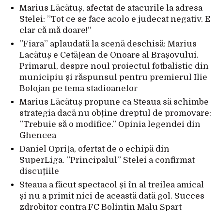
Marius Lăcătuș, afectat de atacurile la adresa
Stelei: ”Tot ce se face acolo e judecat negativ. E
clar că mă doare!”
”Fiara” aplaudată la scenă deschisă: Marius
Lacătuș e Cetățean de Onoare al Brașovului.
Primarul, despre noul proiectul fotbalistic din
municipiu și răspunsul pentru premierul Ilie
Bolojan pe tema stadioanelor
Marius Lăcătuș propune ca Steaua să schimbe
strategia dacă nu obține dreptul de promovare:
”Trebuie să o modifice.” Opinia legendei din
Ghencea
Daniel Oprița, ofertat de o echipă din
SuperLiga. ”Principalul” Stelei a confirmat
discuțiile
Steaua a făcut spectacol și în al treilea amical
și nu a primit nici de această dată gol. Succes
zdrobitor contra FC Bolintin Malu Spart