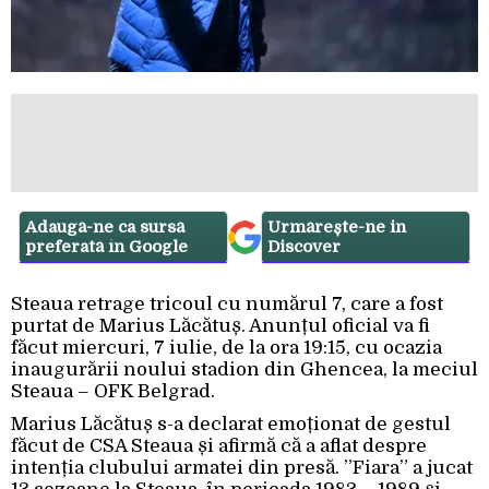
Adaugă-ne ca sursă
Urmărește-ne in
preferată în Google
Discover
Steaua retrage tricoul cu numărul 7, care a fost
purtat de Marius Lăcătuș. Anunțul oficial va fi
făcut miercuri, 7 iulie, de la ora 19:15, cu ocazia
inaugurării noului stadion din Ghencea, la meciul
Steaua – OFK Belgrad.
Marius Lăcătuș s-a declarat emoționat de gestul
făcut de CSA Steaua și afirmă că a aflat despre
intenția clubului armatei din presă. ”Fiara” a jucat