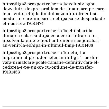
https://liga2.prosport.ro/seria-1/exclusiv-ogbu-
dezvaluiri-despre-problemele-financiare-pe-care-
le-a-avut-u-cluj-la-finalul-sezonului-trecut-si-
modul-in-care-incearca-echipa-sa-se-desparta-de-
el-i-am-rec-19191474
https://liga2.prosport.ro/seria-1/schimbari-la-
dunarea-calarasi-dupa-ce-a-cerut-intrarea-in-
insolventa-cine-e-noul-antrenor-si-ce-jucatori-
au-venit-la-echipa-in-ultimul-timp-19191468
https://liga2.prosport.ro/seria-1/u-cluj-l-a-
imprumutat-pe-tudor-telcean-in-liga-1-iar-din-
vara-urmatoare-poate-ramane-definitiv-fara-el-
cedarea-e-pe-un-an-cu-optiune-de-transfer-
19191456