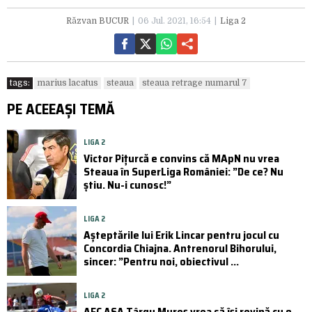
Răzvan BUCUR
06 Jul. 2021, 16:54
Liga 2
tags:
marius lacatus
steaua
steaua retrage numarul 7
PE ACEEAȘI TEMĂ
LIGA 2
Victor Pițurcă e convins că MApN nu vrea
Steaua în SuperLiga României: ”De ce? Nu
știu. Nu-i cunosc!”
LIGA 2
Așteptările lui Erik Lincar pentru jocul cu
Concordia Chiajna. Antrenorul Bihorului,
sincer: ”Pentru noi, obiectivul ...
LIGA 2
AFC ASA Târgu Mureș vrea să își revină cu o