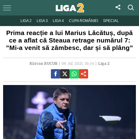
LIGA 2
LIGA 3
LIGA 4
CUPA ROMÂNIEI
SPECIAL
Prima reacție a lui Marius Lăcătuș, după
ce a aflat că Steaua retrage numărul 7:
”Mi-a venit să zâmbesc, dar și să plâng”
Răzvan BUCUR
06 Jul. 2021, 16:54
Liga 2