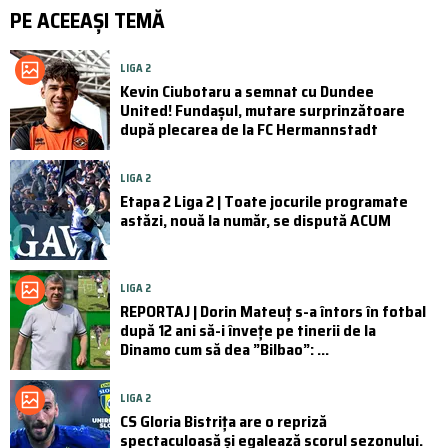
PE ACEEAȘI TEMĂ
LIGA 2
Kevin Ciubotaru a semnat cu Dundee
United! Fundașul, mutare surprinzătoare
după plecarea de la FC Hermannstadt
LIGA 2
Etapa 2 Liga 2 | Toate jocurile programate
astăzi, nouă la număr, se dispută ACUM
LIGA 2
REPORTAJ | Dorin Mateuț s-a întors în fotbal
după 12 ani să-i învețe pe tinerii de la
Dinamo cum să dea ”Bilbao”: ...
LIGA 2
CS Gloria Bistrița are o repriză
spectaculoasă și egalează scorul sezonului.