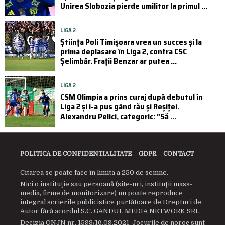
Unirea Slobozia pierde umilitor la primul ...
LIGA 2
Știința Poli Timișoara vrea un succes și la
prima deplasare în Liga 2, contra CSC
Șelimbăr. Frații Benzar ar putea ...
LIGA 2
CSM Olimpia a prins curaj după debutul în
Liga 2 și i-a pus gând rău și Reșiței.
Alexandru Pelici, categoric: ”Să ...
POLITICA DE CONFIDENTIALITATE
GDPR
CONTACT
Citarea se poate face în limita a 250 de semne.
Nici o instituţie sau persoană (site-uri, instituţii mass-
media, firme de monitorizare) nu poate reproduce
integral scrierile publicistice purtătoare de Drepturi de
Autor fără acordul S.C. GANDUL MEDIA NETWORK SRL.
Decizia ONJN nr. 1598/16.09.2021. Jocurile de noroc sunt