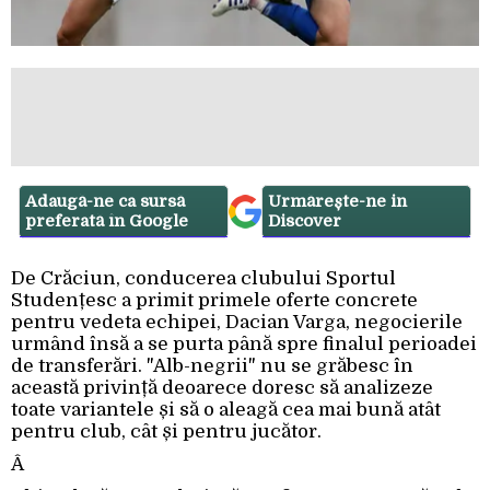
Adaugă-ne ca sursă
Urmărește-ne in
preferată în Google
Discover
De Crăciun, conducerea clubului Sportul
Studențesc a primit primele oferte concrete
pentru vedeta echipei, Dacian Varga, negocierile
urmând însă a se purta până spre finalul perioadei
de transferări. "Alb-negrii" nu se grăbesc în
această privință deoarece doresc să analizeze
toate variantele și să o aleagă cea mai bună atât
pentru club, cât și pentru jucător.
Â