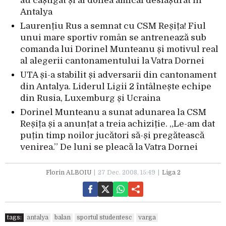
au câștigat și al doilea amical desfășurat în
Antalya
Laurențiu Rus a semnat cu CSM Reșița! Fiul
unui mare sportiv român se antrenează sub
comanda lui Dorinel Munteanu și motivul real
al alegerii cantonamentului la Vatra Dornei
UTA și-a stabilit și adversarii din cantonament
din Antalya. Liderul Ligii 2 întâlnește echipe
din Rusia, Luxemburg și Ucraina
Dorinel Munteanu a sunat adunarea la CSM
Reșița și a anunțat a treia achiziție. „Le-am dat
puțin timp noilor jucători să-și pregătească
venirea.” De luni se pleacă la Vatra Dornei
Florin ALBOIU
27 Dec. 2008, 15:49
Liga 2
tags:
antalya
balan
sportul studentesc
varga