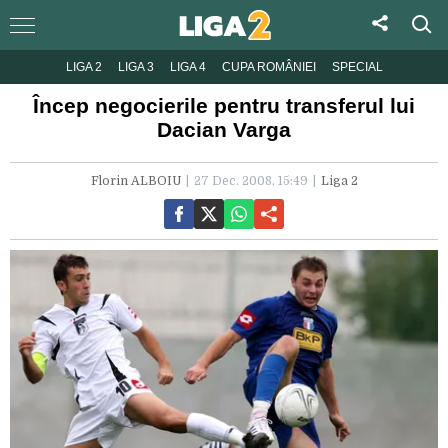
LIGA 2
LIGA 3
LIGA 4
CUPA ROMÂNIEI
SPECIAL
Încep negocierile pentru transferul lui
Dacian Varga
Florin ALBOIU
27 Dec. 2008, 15:49
Liga 2