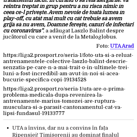
tratamentul făcut. În curând o să reia alergările. Va
reintra treptat în grup pentru a nu risca nimic în
ceea ce-l privește. Avem nevoie de toată lumea în
play-off, cu atât mai mult cu cât trebuie să avem
grijă să nu avem, Doamne ferește, cazuri de infectări
cu coronavirus”
, a adăugat Laszlo Balint despre
jucătorul cu care a venit de la Metaloglobus.
Foto:
UTA Arad
https://liga2.prosport.ro/seria-1/foto-uta-si-a-reluat-
antrenamentele-colective-laszlo-balint-descrie-
senzatia-pe-care-n-a-mai-trait-o-in-ultimele-trei-
luni-a-fost-incredibil-am-avut-in-noi-si-acea-
bucurie-specifica-copi-19134528
https://liga2.prosport.ro/seria-1/uta-are-o-prima-
problema-medicala-dupa-revenirea-la-
antrenamente-marius-tomozei-are-ruptura-
musculara-si-a-parasit-cantonamentul-cat-va-
lipsi-fundasul-19133777
UTA a învins, dar nu a convins în fața
Ripensiei! Timișorenii au dominat finalul