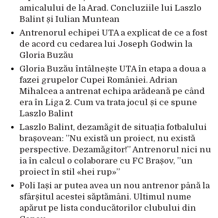
amicalului de la Arad. Concluziile lui Laszlo
Balint și Iulian Muntean
Antrenorul echipei UTA a explicat de ce a fost
de acord cu cedarea lui Joseph Godwin la
Gloria Buzău
Gloria Buzău întâlnește UTA în etapa a doua a
fazei grupelor Cupei României. Adrian
Mihalcea a antrenat echipa arădeană pe când
era în Liga 2. Cum va trata jocul și ce spune
Laszlo Balint
Laszlo Balint, dezamăgit de situația fotbalului
brașovean: ”Nu există un proiect, nu există
perspective. Dezamăgitor!” Antrenorul nici nu
ia în calcul o colaborare cu FC Brașov, ”un
proiect în stil «hei rup»”
Poli Iași ar putea avea un nou antrenor până la
sfârșitul acestei săptămâni. Ultimul nume
apărut pe lista conducătorilor clubului din