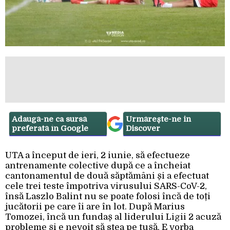
Adaugă-ne ca sursă
Urmărește-ne in
preferată în Google
Discover
UTA a început de ieri, 2 iunie, să efectueze
antrenamente colective după ce a încheiat
cantonamentul de două săptămâni și a efectuat
cele trei teste împotriva virusului SARS-CoV-2,
însă Laszlo Balint nu se poate folosi încă de toți
jucătorii pe care îi are în lot. După Marius
Tomozei, încă un fundaș al liderului Ligii 2 acuză
probleme și e nevoit să stea pe tușă. E vorba