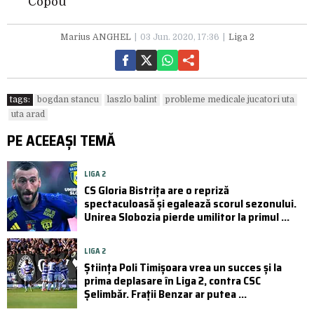
Copou
Marius ANGHEL
03 Jun. 2020, 17:36
Liga 2
tags:
bogdan stancu
laszlo balint
probleme medicale jucatori uta
uta arad
PE ACEEAȘI TEMĂ
LIGA 2
CS Gloria Bistrița are o repriză
spectaculoasă și egalează scorul sezonului.
Unirea Slobozia pierde umilitor la primul ...
LIGA 2
Știința Poli Timișoara vrea un succes și la
prima deplasare în Liga 2, contra CSC
Șelimbăr. Frații Benzar ar putea ...