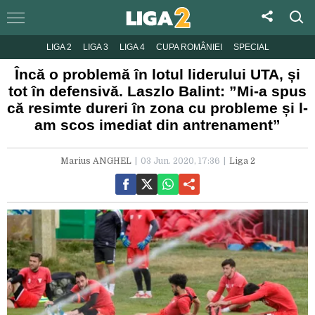
LIGA 2
LIGA 3
LIGA 4
CUPA ROMÂNIEI
SPECIAL
Încă o problemă în lotul liderului UTA, și
tot în defensivă. Laszlo Balint: ”Mi-a spus
că resimte dureri în zona cu probleme și l-
am scos imediat din antrenament”
Marius ANGHEL
03 Jun. 2020, 17:36
Liga 2