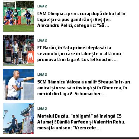
LIGA 2
CSM Olimpia a prins curaj după debutul în
Liga 2 și i-a pus gând rău și Reșiței.
Alexandru Pelici, categoric: ”Să ...
LIGA 2
FC Bacău, în fața primei deplasări a
sezonului, în care întâlnește o altă nou-
promovată în Liga 2. Costel Enache: ...
LIGA 2
SCM Râmnicu Vâlcea a umilit Steaua într-un
amical și vrea să o învingă și în Ghencea, în
meciul din Liga 2. Schumacher: ...
LIGA 2
Metalul Buzău, ”obligată” să învingă CS
Afumați! Dănilă Parfeon și Valentin Robu,
mesaj la unison: ”Vrem cele ...