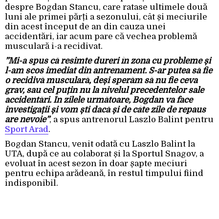
despre Bogdan Stancu, care ratase ultimele două
luni ale primei părți a sezonului, cât și meciurile
din acest început de an din cauza unei
accidentări, iar acum pare că vechea problemă
musculară i-a recidivat.
”Mi-a spus că resimte dureri în zona cu probleme și
l-am scos imediat din antrenament. S-ar putea să fie
o recidivă musculară, deși sperăm să nu fie ceva
grav, sau cel puțin nu la nivelul precedentelor sale
accidentări. În zilele următoare, Bogdan va face
investigații și vom ști dacă și de câte zile de repaus
are nevoie”
, a spus antrenorul Laszlo Balint pentru
Sport Arad
.
Bogdan Stancu, venit odată cu Laszlo Balint la
UTA, după ce au colaborat și la Sportul Snagov, a
evoluat în acest sezon în doar șapte meciuri
pentru echipa arădeană, în restul timpului fiind
indisponibil.