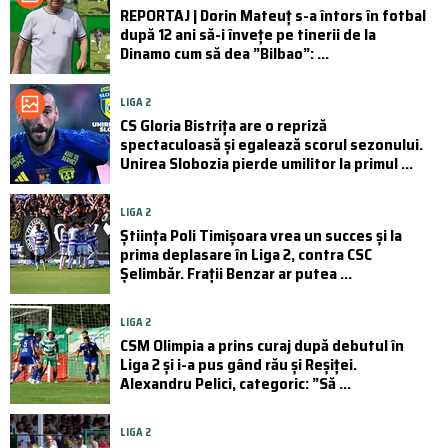
REPORTAJ | Dorin Mateuț s-a întors în fotbal
după 12 ani să-i învețe pe tinerii de la
Dinamo cum să dea ”Bilbao”: ...
LIGA 2
CS Gloria Bistrița are o repriză
spectaculoasă și egalează scorul sezonului.
Unirea Slobozia pierde umilitor la primul ...
LIGA 2
Știința Poli Timișoara vrea un succes și la
prima deplasare în Liga 2, contra CSC
Șelimbăr. Frații Benzar ar putea ...
LIGA 2
CSM Olimpia a prins curaj după debutul în
Liga 2 și i-a pus gând rău și Reșiței.
Alexandru Pelici, categoric: ”Să ...
LIGA 2