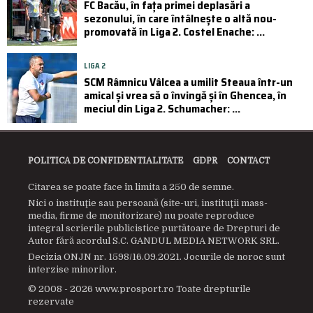
FC Bacău, în fața primei deplasări a
sezonului, în care întâlnește o altă nou-
promovată în Liga 2. Costel Enache: ...
LIGA 2
SCM Râmnicu Vâlcea a umilit Steaua într-un
amical și vrea să o învingă și în Ghencea, în
meciul din Liga 2. Schumacher: ...
POLITICA DE CONFIDENTIALITATE
GDPR
CONTACT
Citarea se poate face în limita a 250 de semne.
Nici o instituţie sau persoană (site-uri, instituţii mass-
media, firme de monitorizare) nu poate reproduce
integral scrierile publicistice purtătoare de Drepturi de
Autor fără acordul S.C. GANDUL MEDIA NETWORK SRL.
Decizia ONJN nr. 1598/16.09.2021. Jocurile de noroc sunt
interzise minorilor.
© 2008 - 2026 www.prosport.ro Toate drepturile
rezervate