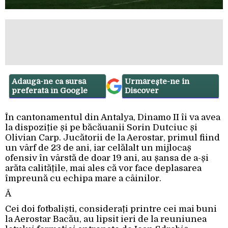
Adaugă-ne ca sursă
Urmărește-ne in
preferată în Google
Discover
În cantonamentul din Antalya, Dinamo II îi va avea
la dispoziție și pe băcăuanii Sorin Dutciuc și
Olivian Carp. Jucătorii de la Aerostar, primul fiind
un vârf de 23 de ani, iar celălalt un mijlocaș
ofensiv în vârstă de doar 19 ani, au șansa de a-și
arăta calitățile, mai ales că vor face deplasarea
împreună cu echipa mare a câinilor.
Â
Cei doi fotbaliști, considerați printre cei mai buni
la Aerostar Bacău, au lipsit ieri de la reuniunea