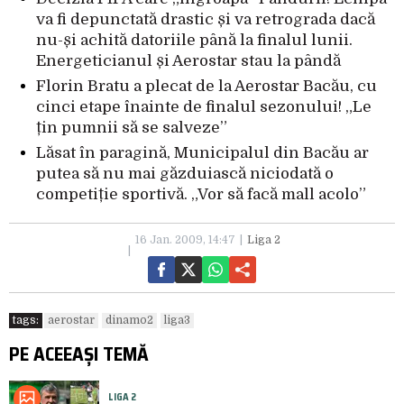
va fi depunctată drastic și va retrograda dacă
nu-și achită datoriile până la finalul lunii.
Energeticianul și Aerostar stau la pândă
Florin Bratu a plecat de la Aerostar Bacău, cu
cinci etape înainte de finalul sezonului! „Le
țin pumnii să se salveze”
Lăsat în paragină, Municipalul din Bacău ar
putea să nu mai găzduiască niciodată o
competiție sportivă. „Vor să facă mall acolo”
16 Jan. 2009, 14:47
Liga 2
tags:
aerostar
dinamo2
liga3
PE ACEEAȘI TEMĂ
LIGA 2