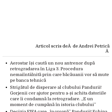
Articol scris deÂ de Andrei Petrică
Â
Aerostar își caută un nou antrenor după
retrogradarea în Liga 3. Procedura
nemaiîntâlnită prin care băcăuanii vor să mute
pe banca tehnică
Strigătul de disperare al clubului Pandurii!
Gorjenii cer ajutor pentru a-și achita datoriile
care îi condamnă la retrogradare. „E un
moment de cumpănă în istoria clubului”
Decizia FIFA care „îngroapă” Pandurii! Echipa