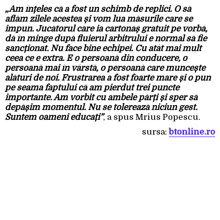
„Am înțeles că a fost un schimb de replici. O să
aflăm zilele acestea și vom lua măsurile care se
impun. Jucătorul care ia cartonaș gratuit pe vorbă,
dă în minge după fluierul arbitrului e normal să fie
sancționat. Nu face bine echipei. Cu atât mai mult
ceea ce e extra. E o persoană din conducere, o
persoană mai în vârstă, o persoană care muncește
alături de noi. Frustrarea a fost foarte mare și o pun
pe seama faptului că am pierdut trei puncte
importante. Am vorbit cu ambele părți și sper să
depășim momentul. Nu se tolerează niciun gest.
Suntem oameni educați”
, a spus Mrius Popescu.
sursa:
btonline.ro