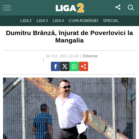
LIGA 2
LIGA 3
LIGA 4
CUPA ROMÂNIEI
SPECIAL
Dumitru Brânză, înjurat de Poverlovici la
Mangalia
26 Oct. 2011, 10:50
Diverse