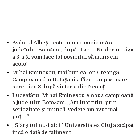
Avântul Albești este noua campioană a
județului Botoșani, după 11 ani. „Ne dorim Liga
a 3-a și vom face tot posibilul să ajungem
acolo”
Mihai Eminescu, mai bun ca Ion Creangă.
Campioana din Botoșani a făcut un pas mare
spre Liga 3 după victoria din Neamț
Luceafărul Mihai Eminescu e noua campioană
a județului Botoșani. „Am luat titlul prin
seriozitate și muncă, vedete am avut mai
puțin”
„Sfârșitul nu-i aici”. Universitatea Cluj a scăpat
încă o dată de faliment