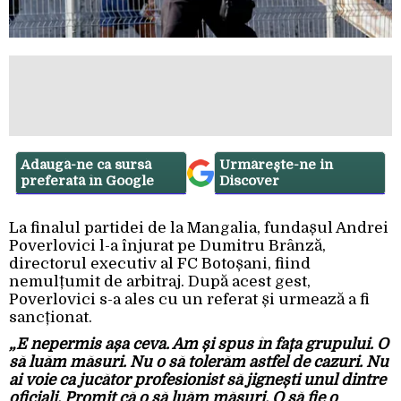
Adaugă-ne ca sursă
Urmărește-ne in
preferată în Google
Discover
La finalul partidei de la Mangalia, fundașul Andrei
Poverlovici l-a înjurat pe Dumitru Brânză,
directorul executiv al FC Botoșani, fiind
nemulțumit de arbitraj. După acest gest,
Poverlovici s-a ales cu un referat și urmează a fi
sancționat.
„E nepermis așa ceva. Am și spus în fața grupului. O
să luăm măsuri. Nu o să tolerăm astfel de cazuri. Nu
ai voie ca jucător profesionist să jignești unul dintre
oficiali. Promit că o să luăm măsuri. O să fie o