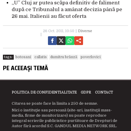
„U” Cluj ar putea scăpa definitiv de faliment
după ce Tribunalul a amânat decizia până pe
26 mai. Italienii au făcut oferta
26 Oct. 2011, 10:50
Diverse
tags:
botosani
callatis
dumitru brânză
poverlovici
PE ACEEAȘI TEMĂ
POLITICA DE CONFIDENTIALITATE
GDPR
CONTACT
Citarea se poate face în limita a 250 de semne.
Nici o instituţie sau persoană (site-uri, instituţii mass-
media, firme de monitorizare) nu poate reproduce
integral scrierile publicistice purtătoare de Drepturi de
Autor fără acordul S.C. GANDUL MEDIA NETWORK SRL.