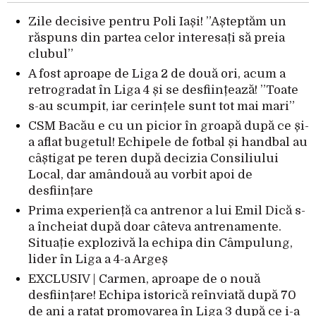
Zile decisive pentru Poli Iași! ”Așteptăm un
răspuns din partea celor interesați să preia
clubul”
A fost aproape de Liga 2 de două ori, acum a
retrogradat în Liga 4 și se desființează! ”Toate
s-au scumpit, iar cerințele sunt tot mai mari”
CSM Bacău e cu un picior în groapă după ce și-
a aflat bugetul! Echipele de fotbal și handbal au
câștigat pe teren după decizia Consiliului
Local, dar amândouă au vorbit apoi de
desființare
Prima experiență ca antrenor a lui Emil Dică s-
a încheiat după doar câteva antrenamente.
Situație explozivă la echipa din Câmpulung,
lider în Liga a 4-a Argeș
EXCLUSIV | Carmen, aproape de o nouă
desființare! Echipa istorică reînviată după 70
de ani a ratat promovarea în Liga 3 după ce i-a