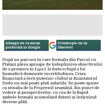
Adaugă-ne ca sursă
Urmărește-ne in
preferată în Google
Discover
După un parcurs în care formația din Parcul cu
Platani părea aproape de îndeplinirea obiectivului
de a promova în Liga I, la fosta echipă a lui
Șumudică domnește incertitudinea. Criza
financiară a lovit puternic clubul si finantatorul
Dodu nu mai poate plati salariile. Se poate spune
ca situația de la Progresul seamănă, din punct de
vedere al perspectivelor, cu cea de la Rapid,
ambele formații acumulând datorii și întârziind
diverse plăți.