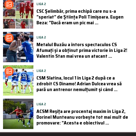
LIGA 2
CSC Şelimbăr, prima echipă care nu s-a
”speriat” de Știința Poli Timișoara. Eugen
Beza: ”Dacă eram un pic mai ...
LIGA 2
Metalul Buzău a întors spectaculos CS
Afumați și a obținut prima victorie în Liga 2!
Valentin Stan mai vrea un atacant ...
LIGA 2
CSM Slatina, locul 1 în Liga 2 după ce a
zdrobit CS Dinamo! Adrian Dulcea vrea să
pară un antrenor nemulțumit și când ...
LIGA 2
ACSM Reșița are procentaj maxim în Liga 2,
Dorinel Munteanu vorbește tot mai mult de
promovare: ”Acesta e obiectivul ...