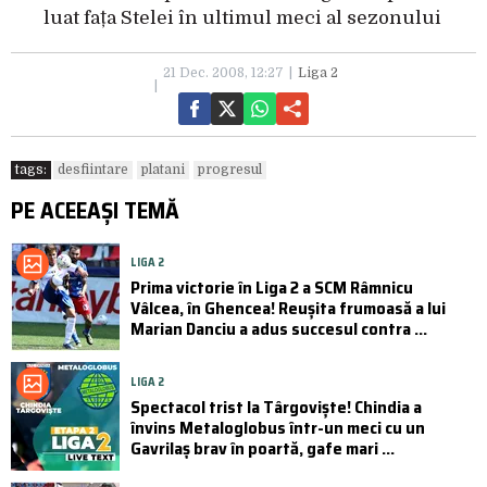
luat fața Stelei în ultimul meci al sezonului
21 Dec. 2008, 12:27
Liga 2
tags:
desfiintare
platani
progresul
PE ACEEAȘI TEMĂ
LIGA 2
Prima victorie în Liga 2 a SCM Râmnicu
Vâlcea, în Ghencea! Reușita frumoasă a lui
Marian Danciu a adus succesul contra ...
LIGA 2
Spectacol trist la Târgoviște! Chindia a
învins Metaloglobus într-un meci cu un
Gavrilaș brav în poartă, gafe mari ...