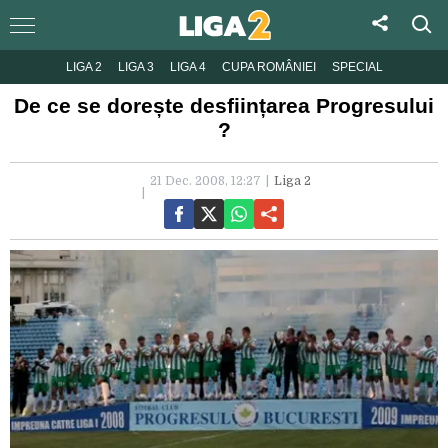
LIGA 2
LIGA 3
LIGA 4
CUPA ROMÂNIEI
SPECIAL
De ce se dorește desființarea Progresului
?
21 Dec. 2008, 12:27
Liga 2