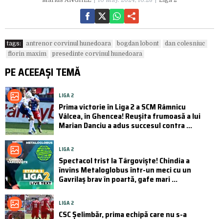
tags:
antrenor corvinul hunedoara
bogdan lobont
dan colesniuc
florin maxim
presedinte corvinul hunedoara
PE ACEEAȘI TEMĂ
LIGA 2
Prima victorie în Liga 2 a SCM Râmnicu
Vâlcea, în Ghencea! Reușita frumoasă a lui
Marian Danciu a adus succesul contra ...
LIGA 2
Spectacol trist la Târgoviște! Chindia a
învins Metaloglobus într-un meci cu un
Gavrilaș brav în poartă, gafe mari ...
LIGA 2
CSC Şelimbăr, prima echipă care nu s-a