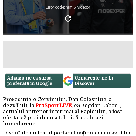
Error code: html5_video:4
Adaugă-ne ca sursă
Urmărește-ne in
preferată în Google
Discover
Președintele Corvinului, Dan Colesniuc, a
dezvăluit, la
ProSport LIVE
, că Bogdan Lobonț,
actualul antrenor interimat al Rapidului, a fost
ofertat să preia banca tehnică a echipei
hunedorene.
Discuțiile cu fostul portar al naționalei au avut loc