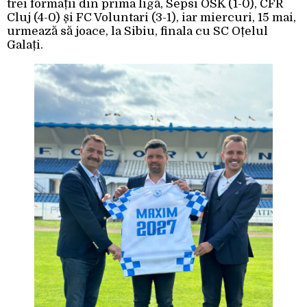
trei formații din prima ligă, Sepsi OSK (1-0), CFR
Cluj (4-0) și FC Voluntari (3-1), iar miercuri, 15 mai,
urmează să joace, la Sibiu, finala cu SC Oțelul
Galați.