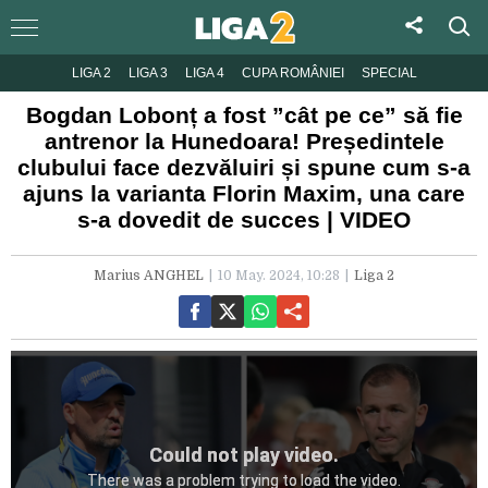
LIGA 2
LIGA 3
LIGA 4
CUPA ROMÂNIEI
SPECIAL
Bogdan Lobonț a fost ”cât pe ce” să fie
antrenor la Hunedoara! Președintele
clubului face dezvăluiri și spune cum s-a
ajuns la varianta Florin Maxim, una care
s-a dovedit de succes | VIDEO
Marius ANGHEL
10 May. 2024, 10:28
Liga 2
Could not play video.
There was a problem trying to load the video.