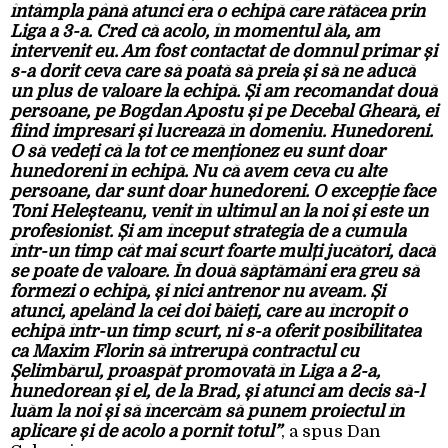
întâmpla până atunci era o echipă care rătăcea prin
Liga a 3-a. Cred că acolo, în momentul ăla, am
intervenit eu. Am fost contactat de domnul primar și
s-a dorit ceva care să poată să preia și să ne aducă
un plus de valoare la echipă. Și am recomandat două
persoane, pe Bogdan Apostu și pe Decebal Gheară, ei
fiind impresari și lucrează în domeniu. Hunedoreni.
O să vedeți că la tot ce menționez eu sunt doar
hunedoreni în echipă. Nu că avem ceva cu alte
persoane, dar sunt doar hunedoreni. O excepție face
Toni Heleșteanu, venit în ultimul an la noi și este un
profesionist. Și am început strategia de a cumula
într-un timp cât mai scurt foarte mulți jucători, dacă
se poate de valoare. În două săptămâni era greu să
formezi o echipă, și nici antrenor nu aveam. Și
atunci, apelând la cei doi băieți, care au încropit o
echipă într-un timp scurt, ni s-a oferit posibilitatea
ca Maxim Florin să întrerupă contractul cu
Șelimbărul, proaspăt promovată în Liga a 2-a,
hunedorean și el, de la Brad, și atunci am decis să-l
luăm la noi și să încercăm să punem proiectul în
aplicare și de acolo a pornit totul”
, a spus Dan