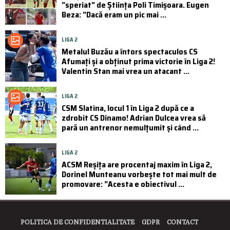
”speriat” de Știința Poli Timișoara. Eugen
Beza: ”Dacă eram un pic mai ...
LIGA 2
Metalul Buzău a întors spectaculos CS
Afumați și a obținut prima victorie în Liga 2!
Valentin Stan mai vrea un atacant ...
LIGA 2
CSM Slatina, locul 1 în Liga 2 după ce a
zdrobit CS Dinamo! Adrian Dulcea vrea să
pară un antrenor nemulțumit și când ...
LIGA 2
ACSM Reșița are procentaj maxim în Liga 2,
Dorinel Munteanu vorbește tot mai mult de
promovare: ”Acesta e obiectivul ...
POLITICA DE CONFIDENTIALITATE
GDPR
CONTACT