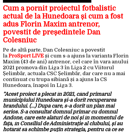
Cum a pornit proiectul fotbalistic
actual de la Hunedoara și cum a fost
adus Florin Maxim antrenor,
povestit de președintele Dan
Colesniuc
Pe de altă parte, Dan Colesniuc a povestit
la
ProSport LIVE
și cum s-a ajuns la varianta Florin
Maxim (43 de ani) antrenor, cel care în vara anului
2021 promova din Liga 3 în Liga 2 cu Viitorul
Șelimbăr, actuala CSC Șelimbăr, dar care nu a mai
continuat cu trupa sibiană și a ajuns la CS
Hunedoara, înapoi în Liga 3.
”Acest proiect a plecat în 2021, când primarul
municipiului Hunedoara și-a dorit recuperarea
brandului. (…) După care, s-a dorit un plan mai
serios. S-a consultat domnul primar cu domnul
Andone, care este alături de noi și în momentul de
față, în Consiliul de Administrație al clubului, și au
hotărât să schimbe puțin strategia, pentru că ce se