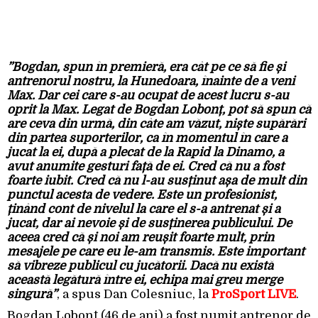
”Bogdan, spun în premieră, era cât pe ce să fie și
antrenorul nostru, la Hunedoara, înainte de a veni
Max. Dar cei care s-au ocupat de acest lucru s-au
oprit la Max. Legat de Bogdan Lobonț, pot să spun că
are ceva din urmă, din câte am văzut, niște supărări
din partea suporterilor, ca în momentul în care a
jucat la ei, după a plecat de la Rapid la Dinamo, a
avut anumite gesturi față de ei. Cred că nu a fost
foarte iubit. Cred că nu l-au susținut așa de mult din
punctul acesta de vedere. Este un profesionist,
ținând cont de nivelul la care el s-a antrenat și a
jucat, dar ai nevoie și de susținerea publicului. De
aceea cred că și noi am reușit foarte mult, prin
mesajele pe care eu le-am transmis. Este important
să vibreze publicul cu jucătorii. Dacă nu există
această legătură între ei, echipa mai greu merge
singură”
, a spus Dan Colesniuc, la
ProSport LIVE
.
Bogdan Lobonț (46 de ani) a fost numit antrenor de