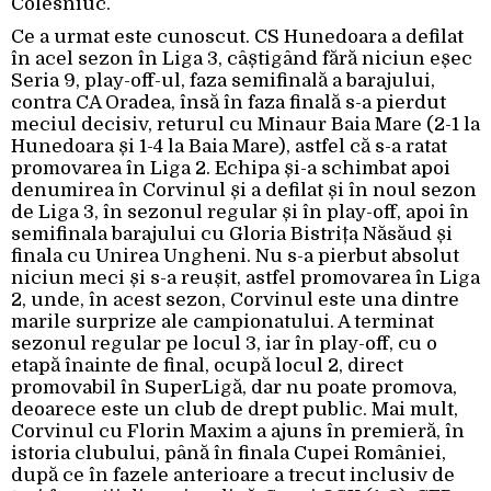
Colesniuc.
Ce a urmat este cunoscut. CS Hunedoara a defilat
în acel sezon în Liga 3, câștigând fără niciun eșec
Seria 9, play-off-ul, faza semifinală a barajului,
contra CA Oradea, însă în faza finală s-a pierdut
meciul decisiv, returul cu Minaur Baia Mare (2-1 la
Hunedoara și 1-4 la Baia Mare), astfel că s-a ratat
promovarea în Liga 2. Echipa și-a schimbat apoi
denumirea în Corvinul și a defilat și în noul sezon
de Liga 3, în sezonul regular și în play-off, apoi în
semifinala barajului cu Gloria Bistrița Năsăud și
finala cu Unirea Ungheni. Nu s-a pierbut absolut
niciun meci și s-a reușit, astfel promovarea în Liga
2, unde, în acest sezon, Corvinul este una dintre
marile surprize ale campionatului. A terminat
sezonul regular pe locul 3, iar în play-off, cu o
etapă înainte de final, ocupă locul 2, direct
promovabil în SuperLigă, dar nu poate promova,
deoarece este un club de drept public. Mai mult,
Corvinul cu Florin Maxim a ajuns în premieră, în
istoria clubului, până în finala Cupei României,
după ce în fazele anterioare a trecut inclusiv de