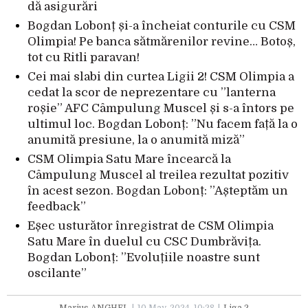
dă asigurări
Bogdan Lobonț și-a încheiat conturile cu CSM
Olimpia! Pe banca sătmărenilor revine… Botoș,
tot cu Ritli paravan!
Cei mai slabi din curtea Ligii 2! CSM Olimpia a
cedat la scor de neprezentare cu ”lanterna
roșie” AFC Câmpulung Muscel și s-a întors pe
ultimul loc. Bogdan Lobonț: ”Nu facem față la o
anumită presiune, la o anumită miză”
CSM Olimpia Satu Mare încearcă la
Câmpulung Muscel al treilea rezultat pozitiv
în acest sezon. Bogdan Lobonț: ”Așteptăm un
feedback”
Eșec usturător înregistrat de CSM Olimpia
Satu Mare în duelul cu CSC Dumbrăvița.
Bogdan Lobonț: ”Evoluțiile noastre sunt
oscilante”
Marius ANGHEL
10 May. 2024, 10:28
Liga 2