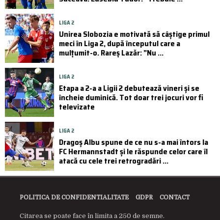
LIGA 2
Unirea Slobozia e motivată să câștige primul
meci în Liga 2, după începutul care a
mulțumit-o. Rareș Lazăr: ”Nu ...
LIGA 2
Etapa a 2-a a Ligii 2 debutează vineri și se
încheie duminică. Tot doar trei jocuri vor fi
televizate
LIGA 2
Dragoș Albu spune de ce nu s-a mai întors la
FC Hermannstadt și le răspunde celor care îl
atacă cu cele trei retrogradări ...
POLITICA DE CONFIDENTIALITATE
GDPR
CONTACT
Citarea se poate face în limita a 250 de semne.