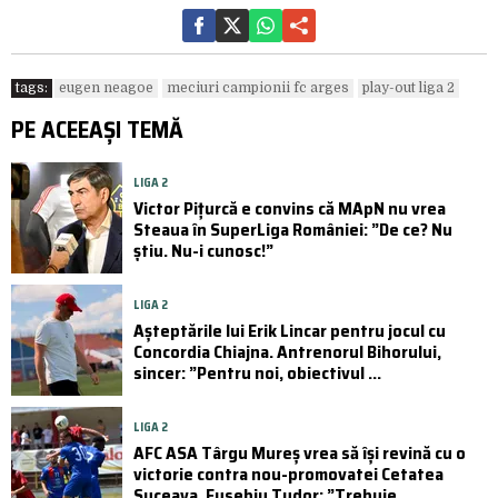
tags:
eugen neagoe
meciuri campionii fc arges
play-out liga 2
PE ACEEAȘI TEMĂ
LIGA 2
Victor Pițurcă e convins că MApN nu vrea
Steaua în SuperLiga României: ”De ce? Nu
știu. Nu-i cunosc!”
LIGA 2
Așteptările lui Erik Lincar pentru jocul cu
Concordia Chiajna. Antrenorul Bihorului,
sincer: ”Pentru noi, obiectivul ...
LIGA 2
AFC ASA Târgu Mureș vrea să își revină cu o
victorie contra nou-promovatei Cetatea
Suceava. Eusebiu Tudor: ”Trebuie ...