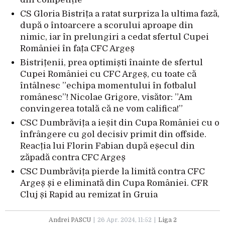
CS Gloria Bistrița a ratat surpriza la ultima fază,
după o întoarcere a scorului aproape din
nimic, iar în prelungiri a cedat sfertul Cupei
României în fața CFC Argeș
Bistrițenii, prea optimiști înainte de sfertul
Cupei României cu CFC Argeș, cu toate că
întâlnesc ”echipa momentului în fotbalul
românesc”! Nicolae Grigore, visător: ”Am
convingerea totală că ne vom califica!”
CSC Dumbrăvița a ieșit din Cupa României cu o
înfrângere cu gol decisiv primit din offside.
Reacția lui Florin Fabian după eșecul din
zăpadă contra CFC Argeș
CSC Dumbrăvița pierde la limită contra CFC
Argeș și e eliminată din Cupa României. CFR
Cluj și Rapid au remizat în Gruia
Andrei PASCU
26 Apr. 2024, 11:52
Liga 2