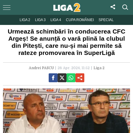
LIGA 2
LIGA 3
LIGA 4
CUPA ROMÂNIEI
SPECIAL
Urmează schimbări în conducerea CFC
Argeș! Se anunță o vară plină la clubul
din Pitești, care nu-și mai permite să
rateze promovarea în SuperLigă
Andrei PASCU
26 Apr. 2024, 11:52
Liga 2