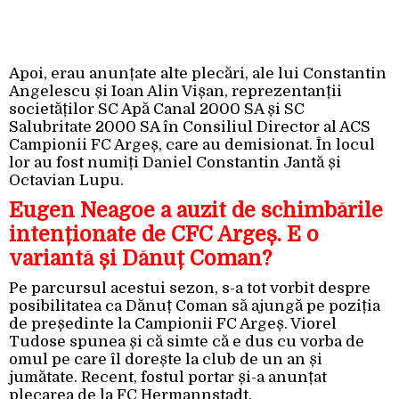
Apoi, erau anunțate alte plecări, ale lui Constantin
Angelescu și Ioan Alin Vișan, reprezentanții
societăților SC Apă Canal 2000 SA și SC
Salubritate 2000 SA în Consiliul Director al ACS
Campionii FC Argeș, care au demisionat. În locul
lor au fost numiți Daniel Constantin Jantă și
Octavian Lupu.
Eugen Neagoe a auzit de schimbările
intenționate de CFC Argeș. E o
variantă și Dănuț Coman?
Pe parcursul acestui sezon, s-a tot vorbit despre
posibilitatea ca Dănuț Coman să ajungă pe poziția
de președinte la Campionii FC Argeș. Viorel
Tudose spunea și că simte că e dus cu vorba de
omul pe care îl dorește la club de un an și
jumătate. Recent, fostul portar și-a anunțat
plecarea de la FC Hermannstadt.