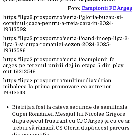
Foto:
Campionii FC Argeș
https://liga2.prosport.ro/seria-1/gloria-buzau-si-
corvinul-joaca-pentru-a-treia-oara-in-2024-
19313592
https://liga2.prosport.ro/seria-1/cand-incep-liga-2-
liga-3-si-cupa-romaniei-sezon-2024-2025-
19313586
https://liga2.prosport.ro/seria-1/campionii-fc-
arges-pe-terenul-unirii-dej-in-etapa-5-din-play-
out-19313546
https://liga2.prosport.ro/multimedia/adrian-
mihalcea-la-prima-promovare-ca-antrenor-
19313543
Bistrița a fost la câteva secunde de semifinala
Cupei României. Mesajul lui Nicolae Grigore
după eșecul frustrant cu CFC Argeș și cu ce ar
trebui să rămână CS Gloria după acest parcurs
din competiție