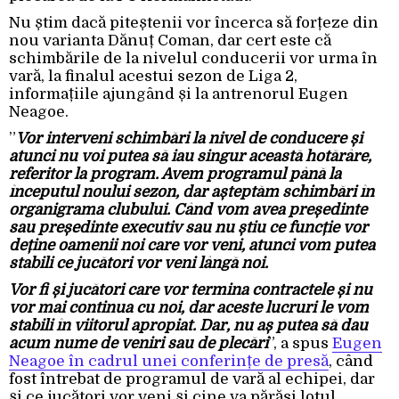
Nu știm dacă piteștenii vor încerca să forțeze din
nou varianta Dănuț Coman, dar cert este că
schimbările de la nivelul conducerii vor urma în
vară, la finalul acestui sezon de Liga 2,
informațiile ajungând și la antrenorul Eugen
Neagoe.
”
Vor interveni schimbări la nivel de conducere și
atunci nu voi putea să iau singur această hotărâre,
referitor la program. Avem programul până la
începutul noului sezon, dar așteptăm schimbări în
organigrama clubului. Când vom avea președinte
sau președinte executiv sau nu știu ce funcție vor
deține oamenii noi care vor veni, atunci vom putea
stabili ce jucători vor veni lângă noi.
Vor fi și jucători care vor termina contractele și nu
vor mai continua cu noi, dar aceste lucruri le vom
stabili în viitorul apropiat. Dar, nu aș putea să dau
acum nume de veniri sau de plecări
”, a spus
Eugen
Neagoe în cadrul unei conferințe de presă
, când
fost întrebat de programul de vară al echipei, dar
și ce jucători vor veni și cine va părăsi lotul.